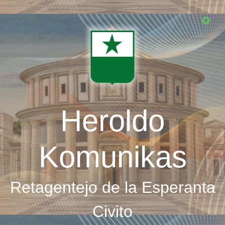
Skip
to
main
content
Heroldo
Komunikas
Retagentejo de la Esperanta
Civito