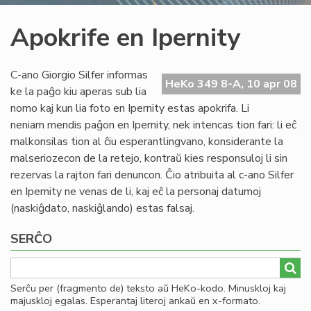
Apokrife en Ipernity
C-ano Giorgio Silfer informas
HeKo 349 8-A, 10 apr 08
ke la paĝo kiu aperas sub lia
nomo kaj kun lia foto en Ipernity estas apokrifa. Li
neniam mendis paĝon en Ipernity, nek intencas tion fari: li eĉ
malkonsilas tion al ĉiu esperantlingvano, konsiderante la
malseriozecon de la retejo, kontraŭ kies responsuloj li sin
rezervas la rajton fari denuncon. Ĉio atribuita al c-ano Silfer
en Ipernity ne venas de li, kaj eĉ la personaj datumoj
(naskiĝdato, naskiĝlando) estas falsaj.
SERĈO
Serĉu per (fragmento de) teksto aŭ HeKo-kodo. Minuskloj kaj
majuskloj egalas. Esperantaj literoj ankaŭ en x-formato.