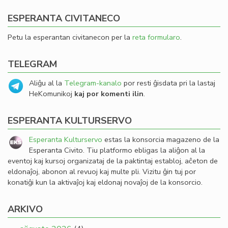
ESPERANTA CIVITANECO
Petu la esperantan civitanecon per la
reta formularo
.
TELEGRAM
Aliĝu al la
Telegram-kanalo
por resti ĝisdata pri la lastaj
HeKomunikoj
kaj por komenti ilin
.
ESPERANTA KULTURSERVO
Esperanta Kulturservo
estas la konsorcia magazeno de la
Esperanta Civito. Tiu platformo ebligas la aliĝon al la
eventoj kaj kursoj organizataj de la paktintaj establoj, aĉeton de
eldonaĵoj, abonon al revuoj kaj multe pli. Vizitu ĝin tuj por
konatiĝi kun la aktivaĵoj kaj eldonaj novaĵoj de la konsorcio.
ARKIVO