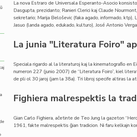
La nova Estraro de Universala Esperanto-Asocio konsistos
aŭ
Dasgupta, prezidanto; Ranieri Clerici kaj Claude Nourmont,
sekretario; Marija Beloševic (faka agado, informado, ktp
Jasuo (landa agado, edukado, kulturo), José Antonio Vergar
La junia "Literatura Foiro" ap
Speciala rigardo al la literaturoj kaj la kinematograﬁo en 
kaj
numeron 227 (junio 2007) de “Literatura Foiro”, kiel liter
de pli ol 30 jaroj (jam la 38a). Tri libroj specife altiras la
la
Fighiera malrespektis la trad
Gian Carlo Fighiera, aĉetinte de Teo Jung la gazeton “He
 de
1961, fakte malrespektis ĝian tradicion. Ni faru kelkajn k
o