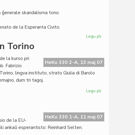
ro
6/2007
ia ĝenerale skandalisma tono.
Senato de la Esperanta Civito.
Legu pli
pri
Anonco
en Torino
sendita
al
de la kurso pri
"Libera
HeKo 330 2-A, 13 maj 07
b. Fabrizio
Folio"
ino, lingva instituto, strato Giulia di Barolo
majno, dum tri tagoj.
Legu pli
pri
Silfer
lekcios
pri
Zamenhof
HeKo 330 1-A, 11 maj 07
sio de la EU-
en
li ankaŭ esperantisto: Reinhard Selten.
Torino