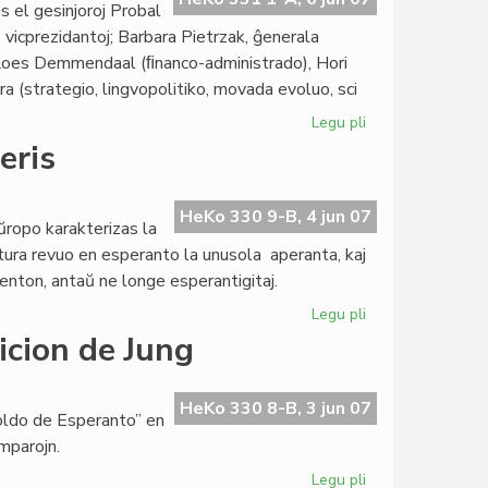
 el gesinjoroj Probal
 vicprezidantoj; Barbara Pietrzak, ĝenerala
), Loes Demmendaal (ﬁnanco-administrado), Hori
a (strategio, lingvopolitiko, movada evoluo, sci
Legu pli
pri
La
eris
nova
Estraro
de
HeKo 330 9-B, 4 jun 07
Eŭropo karakterizas la
UEA
atura revuo en esperanto la unusola aperanta, kaj
2007-
 atenton, antaŭ ne longe esperantigitaj.
2010
Legu pli
pri
La
icion de Jung
junia
"Literatura
Foiro"
HeKo 330 8-B, 3 jun 07
roldo de Esperanto” en
aperis
omparojn.
Legu pli
pri