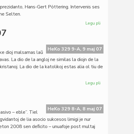
a prezidanto, Hans-Gert Pöttering. Intervenis ses
ome Selten.
Legu pli
pri
Selten
07
en
la
EU-
HeKo 329 9-A, 9 maj 07
 ke dioj malsamas laŭ
Parlamento
vas. La dio de la angloj ne similas la diojn de la
ristanoj. La dio de la katolikoj estas alia ol tiu de
Legu pli
pri
Okaze
de
la
Eŭropa
HeKo 329 8-A, 8 maj 07
pasivo – eble”. Tiel
Tago
idantoj de lia asocio sukcesos limigi je nur
2007
ĝeton 2008 sen deﬁcito – unuafoje post multaj