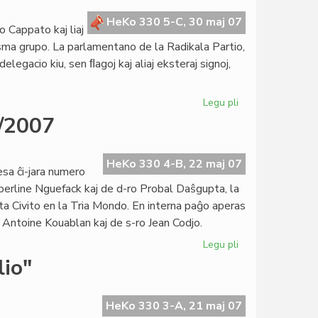
de
"Femina"
HeKo 330 5-C, 30 maj 07
 Cappato kaj liaj
isma grupo. La parlamentano de la Radikala Partio,
elegacio kiu, sen ﬂagoj kaj aliaj eksteraj signoj,
Legu pli
pri
Solidareco
6/2007
al
Marco
Cappato
HeKo 330 4-B, 22 maj 07
sa ĉi-jara numero
erline Nguefack kaj de d-ro Probal Daŝgupta, la
a Civito en la Tria Mondo. En interna paĝo aperas
Antoine Kouablan kaj de s-ro Jean Codjo.
Legu pli
pri
Heroldo
lio"
de
Esperanto
n-
HeKo 330 3-A, 21 maj 07