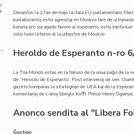
mo
de
Dimanĉon la 27an de majo la itala EU-parlamentano Marco
kunlaborantoj estis agresitaj en Moskvo fare de ultranaci
konata pro sia agado favore al esperanto, estis iranta kun d
volis liveri leteron al la urbestro de Moskvo.
Heroldo de Esperanto n-ro 
La Tria Mondo estas en la fokuso de la unua paĝo de la se
de “Heroldo de Esperanto”. Post intervenoj de sen. Chamb
gazeto komparas la strategiojn de UEA kaj de la Esperant
komentarioj de c-anoj Gbeglo Koﬃ, Prince Henry Oguinye, 
Anonco sendita al "Libera Fo
Ĝustigo