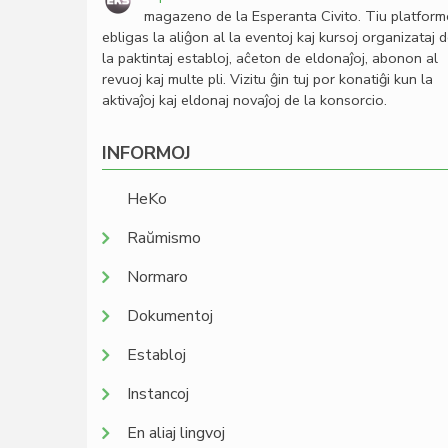
magazeno de la Esperanta Civito. Tiu platfor
ebligas la aliĝon al la eventoj kaj kursoj organizataj 
la paktintaj establoj, aĉeton de eldonaĵoj, abonon al
revuoj kaj multe pli. Vizitu ĝin tuj por konatiĝi kun la
aktivaĵoj kaj eldonaj novaĵoj de la konsorcio.
INFORMOJ
HeKo
Raŭmismo
Normaro
Dokumentoj
Establoj
Instancoj
En aliaj lingvoj