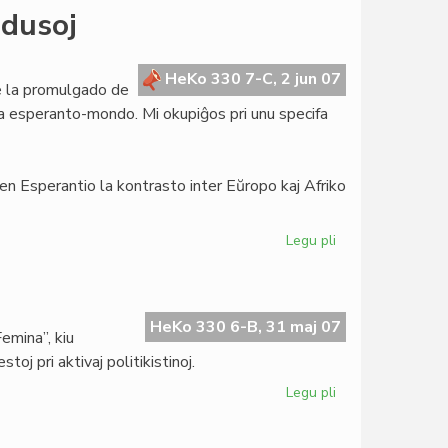
Fighiera
ndusoj
malrespektis
la
tradicion
HeKo 330 7-C, 2 jun 07
de la promulgado de
de
 la esperanto-mondo. Mi okupiĝos pri unu specifa
Jung
 en Esperantio la kontrasto inter Eŭropo kaj Afriko
Legu pli
pri
Mondaj
bankoj
kaj
afrikaj
HeKo 330 6-B, 31 maj 07
Femina”, kiu
fondusoj
oj pri aktivaj politikistinoj.
Legu pli
pri
Deka
numero