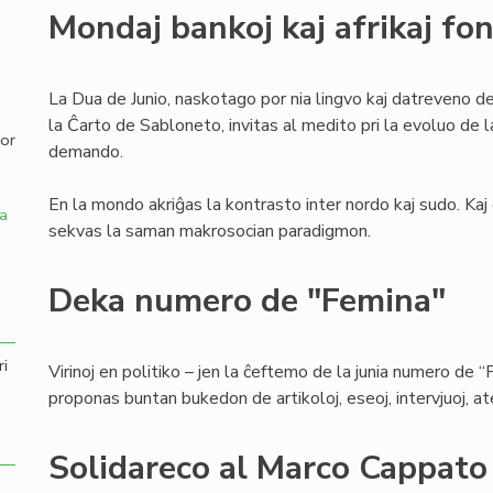
Mondaj bankoj kaj afrikaj fo
,
La Dua de Junio, naskotago por nia lingvo kaj datreveno 
la Ĉarto de Sabloneto, invitas al medito pri la evoluo de
por
demando.
En la mondo akriĝas la kontrasto inter nordo kaj sudo. Kaj
a
sekvas la saman makrosocian paradigmon.
Deka numero de "Femina"
ri
Virinoj en politiko – jen la ĉeftemo de la junia numero de “
proponas buntan bukedon de artikoloj, eseoj, intervjuoj, atest
Solidareco al Marco Cappato