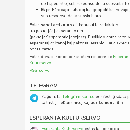
de Esperantio, sub responso de la subskribinto.
E:
pri Eŭropaj institucioj kaj geopolitikaj novaĵoj
sub responso de la subskribinto.
Eblas
sendi
artikolon
aŭ kontakti la redakcion
tra
pakto
[ĉe]
esperantio
.
net
(pakto[at]esperantio[dot]net)
. Publikigo estas rajto 
esperantaj civitanoj kaj paktintaj establoj, laŭdiskrecia
por la ceteraj.
Eblas donaci monon por subteni nin pere de
Esperant
Kulturservo
.
RSS-servo
TELEGRAM
Aliĝu al la
Telegram-kanalo
por resti ĝisdata p
la lastaj HeKomunikoj
kaj por komenti ilin
.
ESPERANTA KULTURSERVO
Esperanta Kulturservo
estas la konsorcia