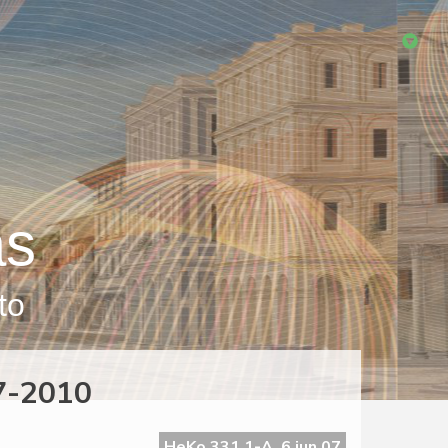
as
to
7-2010
HeKo 331 1-A, 6 jun 07