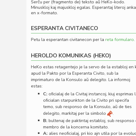
Serĉu per (fragmento de) teksto aŭ HeKo-kodo.
Minuskloj kaj majuskloj egalas. Esperantaj literoj ank
en x-formato.
ESPERANTA CIVITANECO
Petu la esperantan civitanecon per la
reta formularo
.
HEROLDO KOMUNIKAS (HEKO)
HeKo estas retagentejo je la servo de la establoj en 
apud la Pakto por la Esperanta Civito, sub la
imprimaturo de la Konsulo aŭ delegito. La informoj
estas:
C:
oﬁcialaj de la Civitaj instancoj, kiuj esprimas 
oﬁcialan starpunkton de la Civito pri specifa
temo, sub responso de la Konsulo, aŭ de ties
delegito, markitaj per la simbolo
.
B:
bultenaj de paktintaj establoj, sub responso
membro de la koncerna komitato.
A:
alies neoﬁcialaj, pri kio ajn utila por la evolu