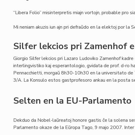
“Libera Folio” misinterpretis miajn vortojn, probable pro s
Mi neniam akuzis iun ajn pri defraŭdo en la elektoj por la 
Silfer lekcios pri Zamenhof 
Giorgio Silfer lekcios pri Lazaro Ludoviko Zamenhof kadre 
interlingvistiko kaj esperantologio, gvidata de prof. d-ro ha
Pennacchietti, morgaŭ 8h30-10h30 en la universitato de Tor
3/A. La Konsulo estos gastprofesoro ankau en la posta se
Selten en la EU-Parlamento
Dekduo da Nobel-laŭreatoj honore gastis ĉe la solena se
Parlamento okaze de la Eŭropa Tago, 9 majo 2007. Inter i