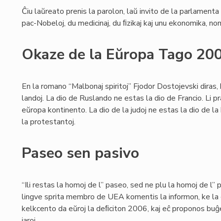
Ĉiu laŭreato prenis la parolon, laŭ invito de la parlament
pac-Nobeloj, du medicinaj, du ﬁzikaj kaj unu ekonomika, n
Okaze de la Eŭropa Tago 20
En la romano “Malbonaj spiritoj” Fjodor Dostojevski diras,
landoj. La dio de Ruslando ne estas la dio de Francio. Li pra
eŭropa kontinento. La dio de la judoj ne estas la dio de la k
la protestantoj.
Paseo sen pasivo
“Ili restas la homoj de l” paseo, sed ne plu la homoj de l” 
lingve sprita membro de UEA komentis la informon, ke la gv
kelkcento da eŭroj la deﬁciton 2006, kaj eĉ proponos bu
jaroj.