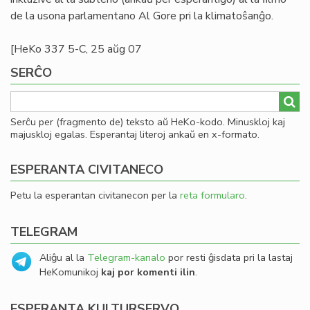
de la usona parlamentano Al Gore pri la klimatoŝanĝo.
[HeKo 337 5-C, 25 aŭg 07
SERĈO
Serĉu per (fragmento de) teksto aŭ HeKo-kodo. Minuskloj kaj
majuskloj egalas. Esperantaj literoj ankaŭ en x-formato.
ESPERANTA CIVITANECO
Petu la esperantan civitanecon per la
reta formularo
.
TELEGRAM
Aliĝu al la
Telegram-kanalo
por resti ĝisdata pri la lastaj
HeKomunikoj
kaj por komenti ilin
.
ESPERANTA KULTURSERVO