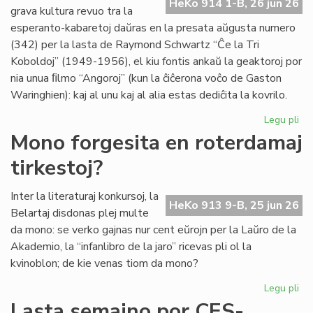
HeKo 914 1-B, 26 jun 26
es
grava kultura revuo tra la
de
esperanto-kabaretoj daŭras en la presata aŭgusta numero
G.
(342) per la lasta de Raymond Schwartz “Ĉe la Tri
Sil
Koboldoj” (1949-1956), el kiu fontis ankaŭ la geaktoroj por
nia unua ﬁlmo “Angoroj” (kun la ĉiĉerona voĉo de Gaston
Waringhien): kaj al unu kaj al alia estas dediĉita la kovrilo.
Legu pli
pri
Tri
Mono forgesita en roterdamaj
ko
tirkestoj?
en
la
kov
Inter la literaturaj konkursoj, la
HeKo 913 9-B, 25 jun 26
de
Belartaj disdonas plej multe
"Li
da mono: se verko gajnas nur cent eŭrojn per la Laŭro de la
Foi
Akademio, la “infanlibro de la jaro” ricevas pli ol la
34
kvinoblon; de kie venas tiom da mono?
Legu pli
pri
Mo
Lasta semajno por CES-