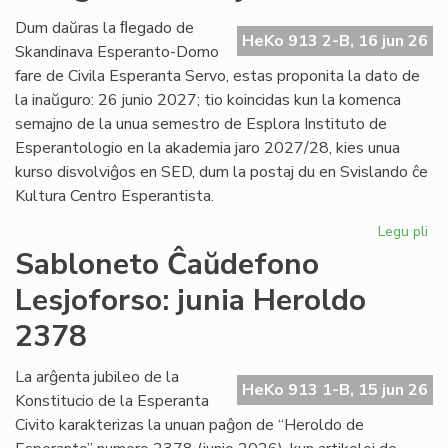
Es
Civ
Dum daŭras la ﬂegado de
HeKo 913 2-B, 16 jun 26
de
Skandinava Esperanto-Domo
Ni
fare de Civila Esperanta Servo, estas proponita la dato de
la inaŭguro: 26 junio 2027; tio koincidas kun la komenca
semajno de la unua semestro de Esplora Instituto de
Esperantologio en la akademia jaro 2027/28, kies unua
kurso disvolviĝos en SED, dum la postaj du en Svislando ĉe
Kultura Centro Esperantista.
Legu pli
pri
Pr
Sabloneto Ĉaŭdefono
la
Lesjoforso: junia Heroldo
da
po
2378
la
in
La arĝenta jubileo de la
en
HeKo 913 1-B, 15 jun 26
Konstitucio de la Esperanta
Les
Civito karakterizas la unuan paĝon de “Heroldo de