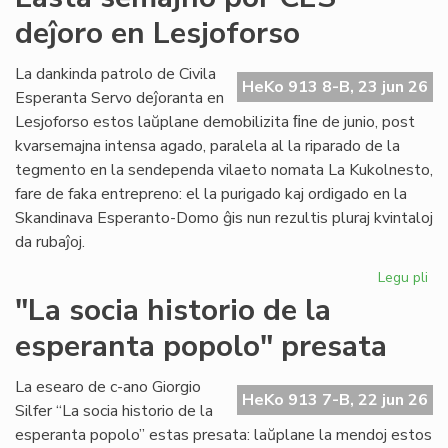
for
deĵoro en Lesjoforso
en
ro
tir
La dankinda patrolo de Civila
HeKo 913 8-B, 23 jun 26
Esperanta Servo deĵoranta en
Lesjoforso estos laŭplane demobilizita ﬁne de junio, post
kvarsemajna intensa agado, paralela al la riparado de la
tegmento en la sendependa vilaeto nomata La Kukolnesto,
fare de faka entrepreno: el la purigado kaj ordigado en la
Skandinava Esperanto-Domo ĝis nun rezultis pluraj kvintaloj
da rubaĵoj.
Legu pli
pri
La
"La socia historio de la
se
esperanta popolo" presata
po
CE
deĵ
La esearo de c-ano Giorgio
HeKo 913 7-B, 22 jun 26
en
Silfer “La socia historio de la
Les
esperanta popolo” estas presata: laŭplane la mendoj estos