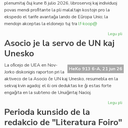
plenumitaj ĉiuj kune 8 julio 2026, libroservoj kaj individuoj
povas mendi proﬁtante la pli malaltajn kostojn pro la
ekspedo el tarife avantaĝa lando de Eŭropa Unio; la
mendojn akceptas la eldonejo tuj tra
lf-koop@
Legu pli
pri
"L
Asocio je la servo de UN kaj
soc
Unesko
his
de
la
La oﬁcejo de UEA en Nov-
HeKo 913 6-A, 21 jun 26
es
Jorko diskonigis raporton pri la
po
aktiveco de la Asocio ĉe UN kaj Unesko, resumebla en la
pr
sekvaj kvin agadoj: el ili oni deduktas ke ĝi estas forte
engaĝita en la subteno de Unuiĝintaj Nacioj.
Legu pli
pri
As
Perioda kunsido de la
je
redakcio de "Literatura Foiro"
la
se