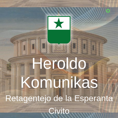
Skip
to
main
content
Heroldo
Komunikas
Retagentejo de la Esperanta
Civito