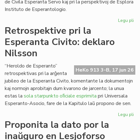
de Civila Esperanta Servo kaj pri la perspektivoj de Esplora
Instituto de Esperantologio.
Legu pli
pri
La
Retrospektive pri la
jun
Esperanta Civito: deklaro
ku
de
Nilsson
la
Kap
“Heroldo de Esperanto”
HeKo 913 3-B, 17 jun 26
retrospektivas pri la arĝenta
jubileo de la Esperanta Civito, komentante la dokumentojn
kaj normojn aprobitajn dum kvarono de jarcento; la unua
estas la
sola starpunkto oﬁciale esprimita
pri Universala
Esperanto-Asocio, fare de la Kapitulo laŭ propono de sen.
Legu pli
pri
Re
Proponita la dato por la
pri
inaŭguro en Lesjoforso
la