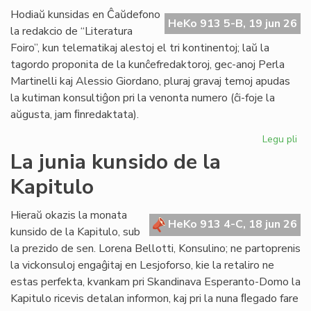
de
Hodiaŭ kunsidas en Ĉaŭdefono
HeKo 913 5-B, 19 jun 26
UN
la redakcio de “Literatura
kaj
Foiro”, kun telematikaj alestoj el tri kontinentoj; laŭ la
Un
tagordo proponita de la kunĉefredaktoroj, gec-anoj Perla
Martinelli kaj Alessio Giordano, pluraj gravaj temoj apudas
la kutiman konsultiĝon pri la venonta numero (ĉi-foje la
aŭgusta, jam ﬁnredaktata).
Legu pli
pri
Pe
La junia kunsido de la
ku
Kapitulo
de
la
re
Hieraŭ okazis la monata
HeKo 913 4-C, 18 jun 26
de
kunsido de la Kapitulo, sub
"Li
la prezido de sen. Lorena Bellotti, Konsulino; ne partoprenis
Foi
la vickonsuloj engaĝitaj en Lesjoforso, kie la retaliro ne
estas perfekta, kvankam pri Skandinava Esperanto-Domo la
Kapitulo ricevis detalan informon, kaj pri la nuna ﬂegado fare