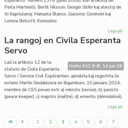
Esperanto” numero 2378 (junio 2026), kun artikoloj de
Perla Martinelli, Bertil Nilsson, Giorgio Silfer kaj atestoj de
tri Kapitulanoj: Manuela Blanco, Giacomo Comincini kaj
Lorena Bellotti, Konsulino.
Legu pli
pri
Sa
La rangoj en Civila Esperanta
Ĉa
Servo
Les
jun
He
Laŭ la artikolo 12 de la
HeKo 912 9-B, 14 jun 26
23
statuto de Civila Esperanta
Servo / Service Civil Espérantien, aprobita kaj registrita ĉe
notario Martin Sindabizera en Bujumburo, 10 januaro 2024,
membro de CES povas esti: a) rekruto (recrue), b) pacisto
(peace keeper), c) majstro (maître), d) emerito (démobilisé).
Legu pli
pri
La
Pagination
ran
Unua
Antaŭa
Paĝo
Paĝo
Aktuala
Paĝo
Paĝo
Paĝo
Paĝo
1
2
3
4
5
6
7
en