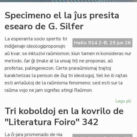
Specimeno el la ĵus presita
esearo de G. Silfer
La esperanta socio spertis tri
HeKo 914 2-B, 29 jun 26
indiĝenajn ideologiproponojn:
aŭ kvar, se inkluzivi raŭmismon, kiun tamen ni konsideras nur
metodo, ĉar ĝi (male al la unuaj tri) ne proponas, aŭ
profetas, palingenezon. Certe praraŭmismaj trajtoj
karakterizas la penson de ĉiuj tri ideologoj, tiel ke ili rajtas
esti antaŭuloj de la raŭmisma fenomeno; sed esti sur la
raŭma vojo ne jam signifas atingi Raŭmon.
Legu pli
pri
Sp
Tri koboldoj en la kovrilo de
el
"Literatura Foiro" 342
la
ĵus
pre
La ĉi-jara promenado de nia