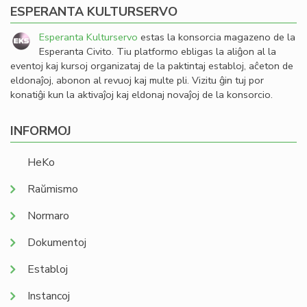
ESPERANTA KULTURSERVO
Esperanta Kulturservo
estas la konsorcia magazeno de la
Esperanta Civito. Tiu platformo ebligas la aliĝon al la
eventoj kaj kursoj organizataj de la paktintaj establoj, aĉeton de
eldonaĵoj, abonon al revuoj kaj multe pli. Vizitu ĝin tuj por
konatiĝi kun la aktivaĵoj kaj eldonaj novaĵoj de la konsorcio.
INFORMOJ
HeKo
Raŭmismo
Normaro
Dokumentoj
Establoj
Instancoj