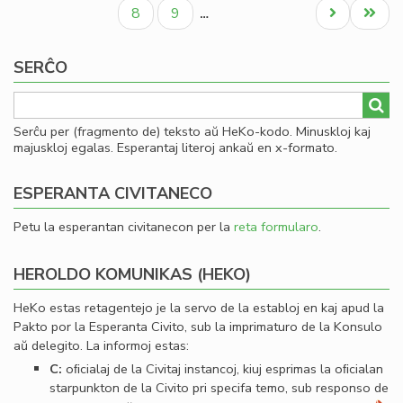
paĝo
paĝo
paĝo
Civ
Paĝo
Paĝo
Next
Last
8
9
…
Es
page
page
Se
SERĈO
Serĉu per (fragmento de) teksto aŭ HeKo-kodo. Minuskloj kaj
majuskloj egalas. Esperantaj literoj ankaŭ en x-formato.
ESPERANTA CIVITANECO
Petu la esperantan civitanecon per la
reta formularo
.
HEROLDO KOMUNIKAS (HEKO)
HeKo estas retagentejo je la servo de la establoj en kaj apud la
Pakto por la Esperanta Civito, sub la imprimaturo de la Konsulo
aŭ delegito. La informoj estas:
C:
oﬁcialaj de la Civitaj instancoj, kiuj esprimas la oﬁcialan
starpunkton de la Civito pri specifa temo, sub responso de