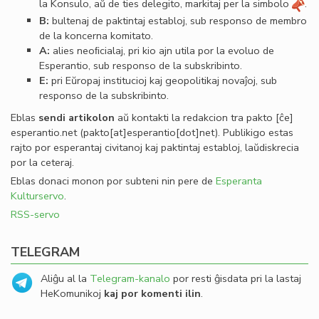
la Konsulo, aŭ de ties delegito, markitaj per la simbolo
.
B:
bultenaj de paktintaj establoj, sub responso de membro
de la koncerna komitato.
A:
alies neoﬁcialaj, pri kio ajn utila por la evoluo de
Esperantio, sub responso de la subskribinto.
E:
pri Eŭropaj institucioj kaj geopolitikaj novaĵoj, sub
responso de la subskribinto.
Eblas
sendi
artikolon
aŭ kontakti la redakcion tra
pakto
[ĉe]
esperantio
.
net
(pakto[at]esperantio[dot]net)
. Publikigo estas
rajto por esperantaj civitanoj kaj paktintaj establoj, laŭdiskrecia
por la ceteraj.
Eblas donaci monon por subteni nin pere de
Esperanta
Kulturservo
.
RSS-servo
TELEGRAM
Aliĝu al la
Telegram-kanalo
por resti ĝisdata pri la lastaj
HeKomunikoj
kaj por komenti ilin
.