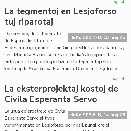
Legu pli
pri
Pro
La tegmentoj en Lesjoforso
Ki
tuj riparotaj
ho
pr
de
Du membroj de la Komitato
HeKo 909 7-B, 15 maj 26
EIE
de Esplora Instituto de
Esperantologio, nome c-ano Giorgio Silfer vicprezidanto kaj
sen. Manuela Blanco sekretario, hodiaŭ akompanis fakan
entrepreniston por ekspertizo de la tegmentoj en la
kontruoj de Skandinava Esperanto-Domo en Lesjoforso.
Legu pli
pri
La
La eksterprojektaj kostoj de
te
Civila Esperanta Servo
en
Les
tuj
La unua deĵorpatrolo de Civila
HeKo 909 6-B, 14 maj 26
rip
Esperanta Servo aktivos
venontmonate en Lesjoforso, por ripari, purigi, ordigi