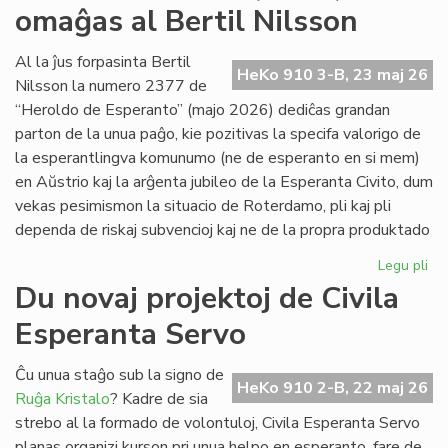
omaĝas al Bertil Nilsson
de
la
Kap
Al la ĵus forpasinta Bertil
HeKo 910 3-B, 23 maj 26
Nilsson la numero 2377 de
“Heroldo de Esperanto” (majo 2026) dediĉas grandan
parton de la unua paĝo, kie pozitivas la specifa valorigo de
la esperantlingva komunumo (ne de esperanto en si mem)
en Aŭstrio kaj la arĝenta jubileo de la Esperanta Civito, dum
vekas pesimismon la situacio de Roterdamo, pli kaj pli
dependa de riskaj subvencioj kaj ne de la propra produktado
Legu pli
pri
La
Du novaj projektoj de Civila
ma
Esperanta Servo
He
(2
om
Ĉu unua staĝo sub la signo de
HeKo 910 2-B, 22 maj 26
al
Ruĝa Kristalo
? Kadre de sia
Ber
strebo al la formado de volontuloj, Civila Esperanta Servo
Ni
planas organizi kurson pri unua helpo en esperanto, fare de