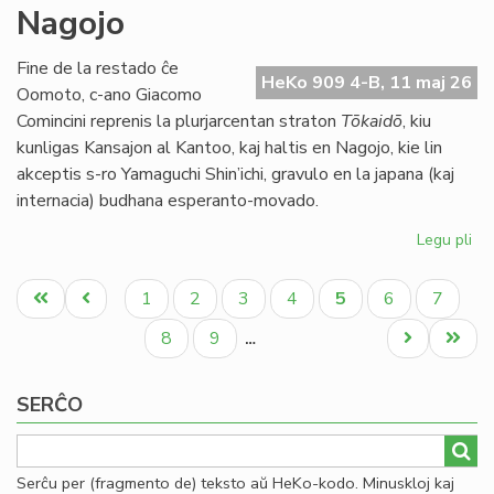
Nagojo
ne
ap
la
Fine de la restado ĉe
HeKo 909 4-B, 11 maj 26
bu
Oomoto, c-ano Giacomo
de
Comincini reprenis la plurjarcentan straton
Tōkaidō
, kiu
TE
kunligas Kansajon al Kantoo, kaj haltis en Nagojo, kie lin
akceptis s-ro Yamaguchi Shin’ichi, gravulo en la japana (kaj
internacia) budhana esperanto-movado.
Legu pli
pri
Bu
Pagination
kaj
Unua
Antaŭa
Paĝo
Paĝo
Paĝo
Paĝo
Aktuala
Paĝo
Paĝo
1
2
3
4
5
6
7
ra
paĝo
paĝo
paĝo
en
Paĝo
Paĝo
Next
Last
8
9
…
Na
page
page
SERĈO
Serĉu per (fragmento de) teksto aŭ HeKo-kodo. Minuskloj kaj