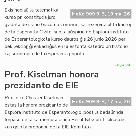
fi
int
Ekis hodiaŭ la telematika
HeKo 909 9-B, 19 maj 26
ĉu
kurso pri konstitucia juro,
ko
gvidata de c-ano Giacomo Comincini kaj rezervita al la kadroj
de la Esperanta Civito, sub la aŭspicio de Esplora Instituto
de Esperantologio; la kurso daŭros ĝis 26 junio 2026 per
dek lekcioj; ĝi enkadriĝus en la estonta katedro pri historio
kaj sociologio de la esperanta popolo.
Legu pli
pri
Eki
Prof. Kiselman honora
la
prezidanto de EIE
ku
pri
kon
Prof. d-ro Christer Kiselman
HeKo 909 8-B, 17 maj 26
jur
estas la honora prezidanto de
Esplora Instituto de Esperantologio, post la bedaŭrinda
forpaso de la karmemora c-ano Bertil Nilsson. Li akceptis
kun ĝojo la proponon de la EIE-Komitato.