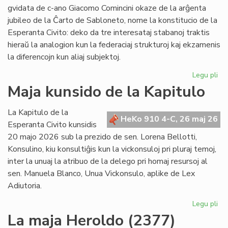
po
gvidata de c-ano Giacomo Comincini okaze de la arĝenta
pr
jubileo de la Ĉarto de Sabloneto, nome la konstitucio de la
Esperanta Civito: deko da tre interesataj stabanoj traktis
hieraŭ la analogion kun la federaciaj strukturoj kaj ekzamenis
la diferencojn kun aliaj subjektoj.
Legu pli
pri
Ku
Maja kunsido de la Kapitulo
pri
kon
La Kapitulo de la
jur
HeKo 910 4-C, 26 maj 26
Esperanta Civito kunsidis
du
20 majo 2026 sub la prezido de sen. Lorena Bellotti,
lec
Konsulino, kiu konsultiĝis kun la vickonsuloj pri pluraj temoj,
inter la unuaj la atribuo de la delego pri homaj resursoj al
sen. Manuela Blanco, Unua Vickonsulo, aplike de Lex
Adiutoria.
Legu pli
pri
Ma
La maja Heroldo (2377)
ku