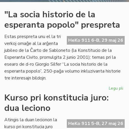
"La socia historio de la
esperanta popolo" prespreta
Estas prespreta unu el la tri
HeKo 911 6-B, 29 maj 26
verkoj omaĝe al la arĝenta
jubileo de la Ĉarto de Sabloneto (la Konstitucio de la
Esperanta Civito, promulgita 2 junio 2001): temas pri la
esearo de d-ro Giorgio Silfer “La socia historio de la
esperanta popolo”, 250-paĝa volumo inkluzivanta historie
tre interesajn bildojn.
Legu pli
pri
"L
Kurso pri konstitucia juro:
soc
dua leciono
his
de
la
Atingis la duan lecionon la
HeKo 911 5-B, 27 maj 26
es
kurso pri konstitucia juro