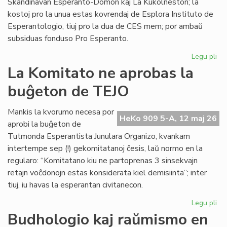
Skandinavan Esperanto-Domon kaj La Kukolneston; la
kostoj pro la unua estas kovrendaj de Esplora Instituto de
Esperantologio, tiuj pro la dua de CES mem; por ambaŭ
subsiduas fonduso Pro Esperanto.
Legu pli
pri
La
La Komitato ne aprobas la
eks
buĝeton de TEJO
kos
de
Civ
Mankis la kvorumo necesa por
HeKo 909 5-A, 12 maj 26
Es
aprobi la buĝeton de
Se
Tutmonda Esperantista Junulara Organizo, kvankam
intertempe sep (!) gekomitatanoj ĉesis, laŭ normo en la
regularo: “Komitatano kiu ne partoprenas 3 sinsekvajn
retajn voĉdonojn estas konsiderata kiel demisiinta”; inter
tiuj, iu havas la esperantan civitanecon.
Legu pli
pri
La
Budhologio kaj raŭmismo en
Ko