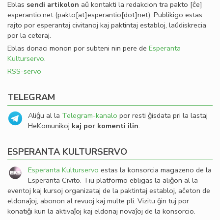
Eblas
sendi
artikolon
aŭ kontakti la redakcion tra
pakto
[ĉe]
esperantio
.
net
(pakto[at]esperantio[dot]net)
. Publikigo estas
rajto por esperantaj civitanoj kaj paktintaj establoj, laŭdiskrecia
por la ceteraj.
Eblas donaci monon por subteni nin pere de
Esperanta
Kulturservo
.
RSS-servo
TELEGRAM
Aliĝu al la
Telegram-kanalo
por resti ĝisdata pri la lastaj
HeKomunikoj
kaj por komenti ilin
.
ESPERANTA KULTURSERVO
Esperanta Kulturservo
estas la konsorcia magazeno de la
Esperanta Civito. Tiu platformo ebligas la aliĝon al la
eventoj kaj kursoj organizataj de la paktintaj establoj, aĉeton de
eldonaĵoj, abonon al revuoj kaj multe pli. Vizitu ĝin tuj por
konatiĝi kun la aktivaĵoj kaj eldonaj novaĵoj de la konsorcio.