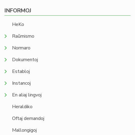
INFORMOJ
HeKo
Raŭmismo
Normaro
Dokumentoj
Establoj
Instancoj
En aliaj lingvoj
Heraldiko
Oftaj demandoj
Mallongigoj