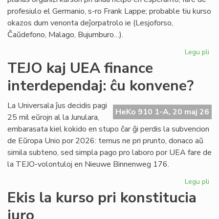
profesiulo el Germanio, s-ro Frank Lappe; probable tiu kurso
okazos dum venonta deĵorpatrolo ie (Lesjoforso,
Ĉaŭdefono, Malago, Bujumburo…).
Legu pli
pri
Du
TEJO kaj UEA finance
no
interdependaj: ĉu konvene?
pro
de
Civ
La Universala ĵus decidis pagi
HeKo 910 1-A, 20 maj 26
Es
25 mil eŭrojn al la Junulara,
Se
embarasata kiel kokido en stupo ĉar ĝi perdis la subvencion
de Eŭropa Unio por 2026: temus ne pri prunto, donaco aŭ
simila subteno, sed simpla pago pro laboro por UEA fare de
la TEJO-volontuloj en Nieuwe Binnenweg 176.
Legu pli
pri
TE
Ekis la kurso pri konstitucia
kaj
juro
UE