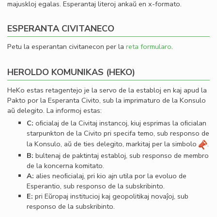
majuskloj egalas. Esperantaj literoj ankaŭ en x-formato.
ESPERANTA CIVITANECO
Petu la esperantan civitanecon per la
reta formularo
.
HEROLDO KOMUNIKAS (HEKO)
HeKo estas retagentejo je la servo de la establoj en kaj apud la
Pakto por la Esperanta Civito, sub la imprimaturo de la Konsulo
aŭ delegito. La informoj estas:
C:
oﬁcialaj de la Civitaj instancoj, kiuj esprimas la oﬁcialan
starpunkton de la Civito pri specifa temo, sub responso de
la Konsulo, aŭ de ties delegito, markitaj per la simbolo
.
B:
bultenaj de paktintaj establoj, sub responso de membro
de la koncerna komitato.
A:
alies neoﬁcialaj, pri kio ajn utila por la evoluo de
Esperantio, sub responso de la subskribinto.
E:
pri Eŭropaj institucioj kaj geopolitikaj novaĵoj, sub
responso de la subskribinto.