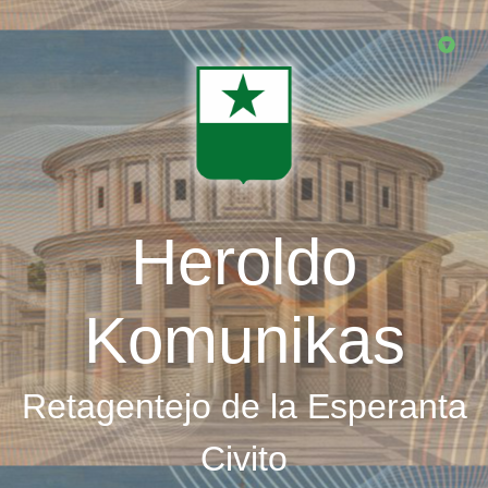
Skip
to
main
content
Heroldo
Komunikas
Retagentejo de la Esperanta
Civito