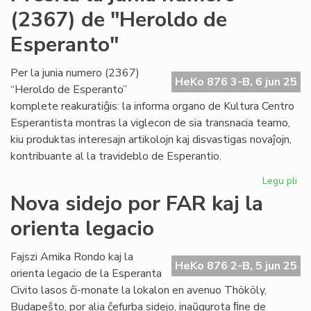
str
(2367) de "Heroldo de
ap
ink
Esperanto"
ra
Per la junia numero (2367)
HeKo 876 3-B, 6 jun 25
“Heroldo de Esperanto”
komplete reakuratiĝis: la informa organo de Kultura Centro
Esperantista montras la viglecon de sia transnacia teamo,
kiu produktas interesajn artikolojn kaj disvastigas novaĵojn,
kontribuante al la travideblo de Esperantio.
Legu pli
pri
Pre
Nova sidejo por FAR kaj la
la
orienta legacio
jun
nu
(2
Fajszi Amika Rondo kaj la
HeKo 876 2-B, 5 jun 25
de
orienta legacio de la Esperanta
"H
Civito lasos ĉi-monate la lokalon en avenuo Thököly,
de
Budapeŝto, por alia ĉefurba sidejo, inaŭgurota ﬁne de