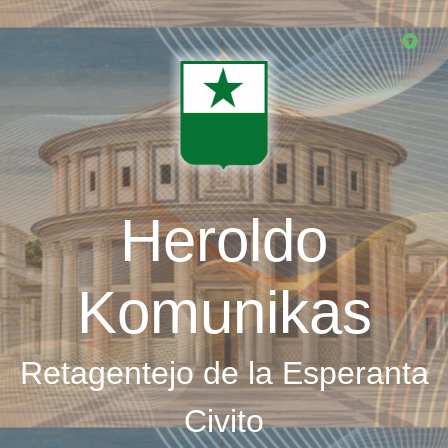
Skip
to
main
content
Heroldo
Komunikas
Retagentejo de la Esperanta
Civito