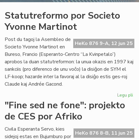
Statutreformo por Societo
Yvonne Martinot
Post du tagoj la Asembleo de
HeKo 876 9-A, 12 jun 25
Societo Yvonne Martinot en
Bureso, Francio (Esperanto-Centro “La Kvinpetalo”)
aprobos la duan statutreformon: la unua okazis en 1997 kaj
sankciis (pro diferenco de unu voĉo) la disiĝon de SYM el
LF-koop; hazarde inter la favoraj al la disiĝo estis ges-roj
Claude kaj Andrée Gacond.
Legu pli
pri
St
"Fine sed ne fone": projekto
po
de CES por Afriko
So
Yv
Mar
Civila Esperanta Servo, kies
HeKo 876 8-B, 11 jun 25
sidejoj estas en Bujumburo por