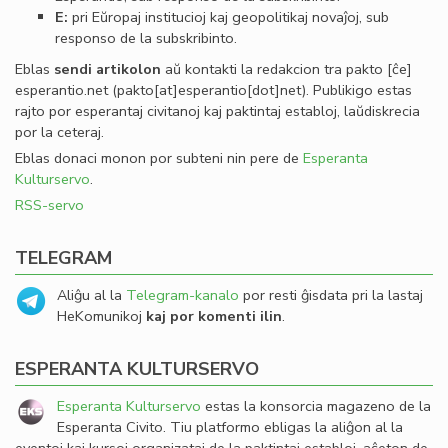
E:
pri Eŭropaj institucioj kaj geopolitikaj novaĵoj, sub
responso de la subskribinto.
Eblas
sendi
artikolon
aŭ kontakti la redakcion tra
pakto
[ĉe]
esperantio
.
net
(pakto[at]esperantio[dot]net)
. Publikigo estas
rajto por esperantaj civitanoj kaj paktintaj establoj, laŭdiskrecia
por la ceteraj.
Eblas donaci monon por subteni nin pere de
Esperanta
Kulturservo
.
RSS-servo
TELEGRAM
Aliĝu al la
Telegram-kanalo
por resti ĝisdata pri la lastaj
HeKomunikoj
kaj por komenti ilin
.
ESPERANTA KULTURSERVO
Esperanta Kulturservo
estas la konsorcia magazeno de la
Esperanta Civito. Tiu platformo ebligas la aliĝon al la