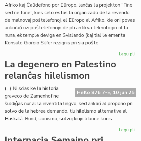
Afriko kaj Ĉaŭdefono por Eŭropo, lanĉas la projekton “Fine
sed ne fone”, kies celo estas la organizado de la revendo
de malnovaj poŝtelefonoj, el Eŭropo al Afriko, kie oni povas
ankoraŭ uzi poŝtelefonojn de pli antikva teknologio ol la
nuna, ekzemple deviga en Svislando (kaj tial le emerita
Konsulo Giorgio Silfer rezignis pri sia poŝte
Legu pli
pri
"Fi
La degenero en Palestino
se
relanĉas hilelismon
ne
fon
pro
(…) Ni scias ke la historia
HeKo 876 7-E, 10 jun 25
de
graveco de Zamenhof ne
CE
ŝuldiĝas nur al la inventita lingvo, sed ankaŭ al propono pri
po
solvo de la hebrea demando, tiu hilelismo alternativa al
Afr
Haskalà, Bund, cionismo, solvoj kiujn li bone konis.
Legu pli
pri
La
Internacia Semajno pri