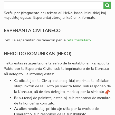
Serĉu per (fragmento de) teksto aŭ HeKo-kodo. Minuskloj kaj
majuskloj egalas. Esperantaj literoj ankaŭ en x-formato.
ESPERANTA CIVITANECO
Petu la esperantan civitanecon per la
reta formularo
.
HEROLDO KOMUNIKAS (HEKO)
HeKo estas retagentejo je la servo de la establoj en kaj apud la
Pakto por la Esperanta Civito, sub la imprimaturo de la Konsulo
aŭ delegito. La informoj estas:
C:
oﬁcialaj de la Civitaj instancoj, kiuj esprimas la oﬁcialan
starpunkton de la Civito pri specifa temo, sub responso de
la Konsulo, aŭ de ties delegito, markitaj per la simbolo
.
B:
bultenaj de paktintaj establoj, sub responso de membro
de la koncerna komitato.
A:
alies neoﬁcialaj, pri kio ajn utila por la evoluo de
Esperantio, sub responso de la subskribinto.