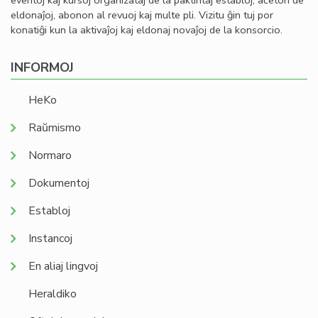
eventoj kaj kursoj organizataj de la paktintaj establoj, aĉeton de
eldonaĵoj, abonon al revuoj kaj multe pli. Vizitu ĝin tuj por
konatiĝi kun la aktivaĵoj kaj eldonaj novaĵoj de la konsorcio.
INFORMOJ
HeKo
Raŭmismo
Normaro
Dokumentoj
Establoj
Instancoj
En aliaj lingvoj
Heraldiko