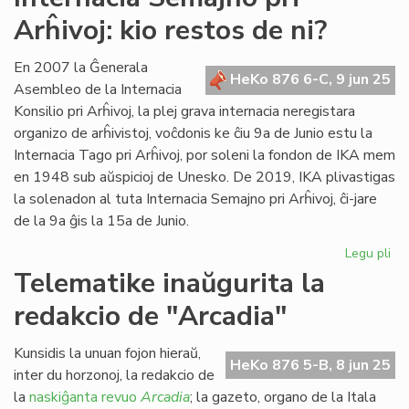
de
Arĥivoj: kio restos de ni?
en
Pal
re
En 2007 la Ĝenerala
HeKo 876 6-C, 9 jun 25
hil
Asembleo de la Internacia
Konsilio pri Arĥivoj, la plej grava internacia neregistara
organizo de arĥivistoj, voĉdonis ke ĉiu 9a de Junio estu la
Internacia Tago pri Arĥivoj, por soleni la fondon de IKA mem
en 1948 sub aŭspicioj de Unesko. De 2019, IKA plivastigas
la solenadon al tuta Internacia Semajno pri Arĥivoj, ĉi-jare
de la 9a ĝis la 15a de Junio.
Legu pli
pri
Int
Telematike inaŭgurita la
Se
redakcio de "Arcadia"
pri
Arĥ
kio
Kunsidis la unuan fojon hieraŭ,
HeKo 876 5-B, 8 jun 25
res
inter du horzonoj, la redakcio de
de
la
naskiĝanta revuo
Arcadia
; la gazeto, organo de la Itala
ni?