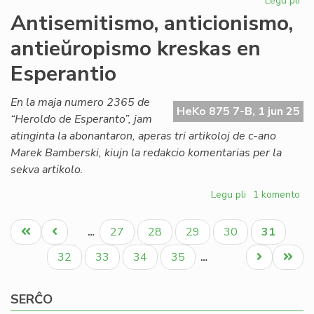
Legu pli
pri
Ce
Antisemitismo, anticionismo,
de
antieŭropismo kreskas en
la
ret
Esperantio
en
la
En la maja numero 2365 de
Civ
HeKo 875 7-B, 1 jun 25
“Heroldo de Esperanto”, jam
do
atinginta la abonantaron, aperas tri artikoloj de c-ano
Marek Bamberski, kiujn la redakcio komentarias per la
sekva artikolo.
Legu pli
pri
1 komento
Antisemitismo,
Pagination
anticionismo,
Unua
Antaŭa
Paĝo
Paĝo
Paĝo
Paĝo
Aktuala
27
28
29
30
31
…
antieŭropismo
paĝo
paĝo
paĝo
kreskas
Paĝo
Paĝo
Paĝo
Paĝo
Next
Last
32
33
34
35
…
en
page
page
Esperantio
SERĈO