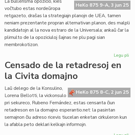
La bullerisma opozicio, kies
HeKo 875 9-A, 3 jun 25
lo
voĉtubo estas nordeŭropa
ta
retgazeto, draŝas la strategiajn planojn de UEA, tamen
neniam prezentante propran alternativan planon, des malpli
kandidatojn al la nova estraro de la Universala; ankaŭ ĉar la
plimulto de la opoziciuloj ŝajnas ne plu pagi sian
membrokotizon.
Legu pli
pri
La
Censado de la retadresoj en
bul
la Civita domajno
opo
dr
la
Laŭ delego de la Konsulino,
HeKo 875 8-C, 2 jun 25
UE
Lorena Bellotti, la vickonsulo
pl
pri sekureco, Rubeno Fernández, estas censanta ĉiun
retadreson en la domajno esperantio.net: la pasintan
semajnon ĉiu adreso ricevis tiucelan enketan cirkuleron kun
la afabla peto deklari kelkajn informojn.