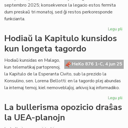
Es
septembro 2025; konsekvence la legacio estos fermita
dum preskaŭ tri monatoj, sed ĝi restos perkoresponde
funkcianta.
Legu pli
pri
No
Hodiaŭ la Kapitulo kunsidos
sid
kun longeta tagordo
po
FA
kaj
Hodiaŭ kunsidas en Malago,
HeKo 876 1-C, 4 jun 25
la
kun telematikaj partoprenoj,
ori
la Kapitulo de la Esperanta Civito, sub la prezido la
leg
Konsulino, sen. Lorena Bellotti: en la tagordo plej abundas
la internaj temoj, kiel nemoveblaĵoj, arkivoj kaj informadiko.
Legu pli
pri
Ho
La bullerisma opozicio draŝas
la
la UEA-planojn
Kap
ku
ku