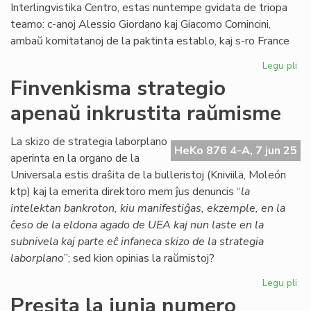
Interlingvistika Centro, estas nuntempe gvidata de triopa
teamo: c-anoj Alessio Giordano kaj Giacomo Comincini,
ambaŭ komitatanoj de la paktinta establo, kaj s-ro France
Legu pli
pri
Te
Finvenkisma strategio
ina
apenaŭ inkrustita raŭmisme
la
re
de
La skizo de strategia laborplano
HeKo 876 4-A, 7 jun 25
"A
aperinta en la organo de la
Universala estis draŝita de la bulleristoj (Kniviilä, Moleón
ktp) kaj la emerita direktoro mem ĵus denuncis “
la
intelektan bankroton, kiu manifestiĝas, ekzemple, en la
ĉeso de la eldona agado de UEA kaj nun laste en la
subnivela kaj parte eĉ infaneca skizo de la strategia
laborplano
”; sed kion opinias la raŭmistoj?
Legu pli
pri
Fi
Presita la junia numero