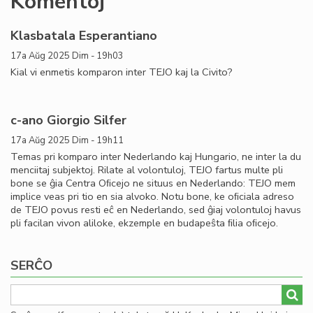
Komentoj
Klasbatala Esperantiano
17a Aŭg 2025 Dim - 19h03
Kial vi enmetis komparon inter TEJO kaj la Civito?
c-ano Giorgio Silfer
17a Aŭg 2025 Dim - 19h11
Temas pri komparo inter Nederlando kaj Hungario, ne inter la du
menciitaj subjektoj. Rilate al volontuloj, TEJO fartus multe pli
bone se ĝia Centra Oﬁcejo ne situus en Nederlando: TEJO mem
implice veas pri tio en sia alvoko. Notu bone, ke oﬁciala adreso
de TEJO povus resti eĉ en Nederlando, sed ĝiaj volontuloj havus
pli facilan vivon aliloke, ekzemple en budapeŝta ﬁlia oﬁcejo.
SERĈO