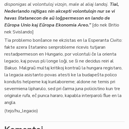
disponigas al volontuloj vizojn, male al aliaj landoj.
Tial,
Nederlando rajtigas nin akcepti volontulojn nur se vi
havas ŝtatanecon de aŭ loĝpermeson en lando de
Eŭropa Unio kaj Eŭropa Ekonomia Areo.”
[do nek Britio
nek Svislando]
Tia problemo bonŝance ne ekzistas en la Esperanta Civito:
fakte azera ŝtatanino senprobleme ricevis tutjaran
restadpermeson en Hungario, por volontuli ĉe la orienta
legacio, kaj povus pli longe loĝi, se ŝi ne decidus reiri al
Bakuo. Malgraŭ multaj kritikoj kontraŭ la hungara registaro,
la legacia asistanto povas atesti ke la budapeŝta polico
kondutis helpeme kaj kunlaboreme; aldone ne temis pri
severmiena lipharulo, sed pri ĉarma juna policistino kun tre
originale rufa, eĉ punca hararo, kapabla interparoli ﬂue en la
angla.
(tejo/hu_legacio)