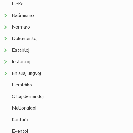
HeKo
Raŭmismo
Normaro
Dokumentoj
Establoj
Instancoj
En aliaj lingvoj
Heraldiko
Oftaj demandoj
Mallongigoj
Kantaro
Eventoj