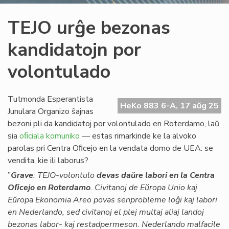
TEJO urĝe bezonas
kandidatojn por
volontulado
Tutmonda Esperantista
HeKo 883 6-A, 17 aŭg 25
Junulara Organizo ŝajnas
bezoni pli da kandidatoj por volontulado en Roterdamo, laŭ
sia
oﬁciala komuniko
— estas rimarkinde ke la alvoko
parolas pri Centra Oﬁcejo en la vendata domo de UEA: se
vendita, kie ili laborus?
”
Grave
: TEJO-volontulo
devas daŭre labori en la Centra
Oﬁcejo en Roterdamo
. Civitanoj de Eŭropa Unio kaj
Eŭropa Ekonomia Areo povas senprobleme loĝi kaj labori
en Nederlando, sed civitanoj el plej multaj aliaj landoj
bezonas labor- kaj restadpermeson. Nederlando malfacile