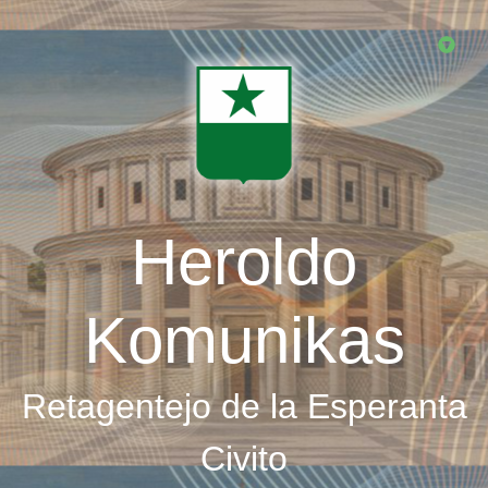
Skip
to
main
content
Heroldo
Komunikas
Retagentejo de la Esperanta
Civito