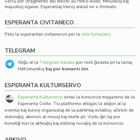
Serĉu per (fragmento de) teksto aŭ HeKo-kodo. Minuskloj kaj
majuskloj egalas. Esperantaj literoj ankaŭ en x-formato.
ESPERANTA CIVITANECO
Petu la esperantan civitanecon per la
reta formularo
.
TELEGRAM
Aliĝu al la
Telegram-kanalo
por resti ĝisdata pri la lastaj
HeKomunikoj
kaj por komenti ilin
.
ESPERANTA KULTURSERVO
Esperanta Kulturservo
estas la konsorcia magazeno de la
Esperanta Civito. Tiu platformo ebligas la aliĝon al la
eventoj kaj kursoj organizataj de la paktintaj establoj, aĉeton de
eldonaĵoj, abonon al revuoj kaj multe pli. Vizitu ĝin tuj por
konatiĝi kun la aktivaĵoj kaj eldonaj novaĵoj de la konsorcio.
ARKIVO