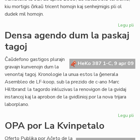
kiu mortigis ĉirkaŭ tricent homojn kaj senhejmigis pli ol
dudek mil homojn.
Legu pli
pri
Na
Densa agendo dum la paskaj
kat
tagoj
nul
jun
fes
Ĉaŭdefono gastigos plurajn
HeKo 387 1-C, 9 apr 09
gravajn kunvenojn dum la
venontaj tagoj. Kronologie la unua estos la ĝenerala
Asembleo de LF-koop, sub la prezido de c-ano Marc
Hiltbrand: la tagordo inkluzivas la renovigon de la gvidaj
instancoj kaj la aprobon de la gvidlinioj por la nova trijara
laborplano.
Legu pli
pri
De
OPA por La Kvinpetalo
ag
du
Oferto Publika por Aĉeto de la