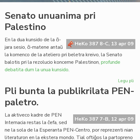
Senato unuanima pri
Palestino
En la dua kunsido de la ĉi-
HeKo 387 8-C, 13 apr 09
jara sesio, ĉi-matene antaŭ
la komenco de la ateliero pri beletra kreivo, la Senato
balotis pri la rezolucio koncerne Palestinon,
profunde
debatita dum la unua kunsido
.
Legu pli
pri
Se
Pli bunta la publikrilata PEN-
un
paletro.
pri
Pal
La aktiveco kadre de PEN
HeKo 387 7-B, 12 apr 09
Internacia restas la ĉefa, sed
ne la sola de la Esperanta PEN-Centro, por reprezenti nian
literaturon en la ekstera mondo. Tial oftiĝos la partopreno