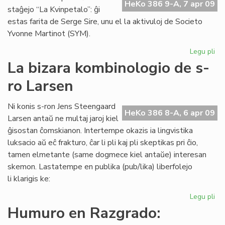
la
HeKo 386 9-A, 7 apr 09
staĝejo “La Kvinpetalo”: ĝi
pa
estas farita de Serge Sire, unu el la aktivuloj de Societo
tag
Yvonne Martinot (SYM).
Legu pli
pri
OP
La bizara kombinologio de s-
po
ro Larsen
La
Kv
Ni konis s-ron Jens Steengaard
HeKo 386 8-A, 6 apr 09
Larsen antaŭ ne multaj jaroj kiel
ĝisostan ĉomskianon. Intertempe okazis ia lingvistika
luksacio aŭ eĉ frakturo, ĉar li pli kaj pli skeptikas pri ĉio,
tamen elmetante (same dogmece kiel antaŭe) interesan
skemon. Lastatempe en publika (pub/lika) liberfolejo
li klarigis ke:
Legu pli
pri
La
Humuro en Razgrado:
biz