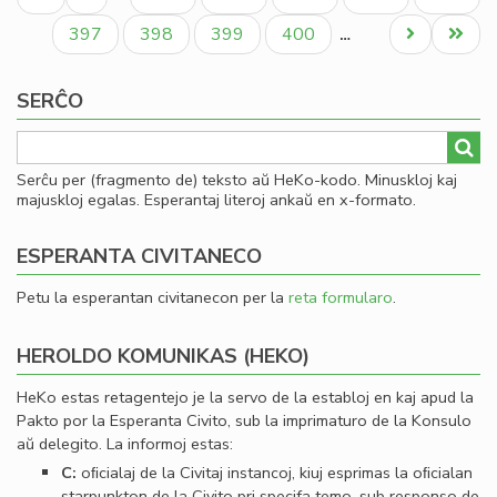
la
paĝo
paĝo
paĝo
Ko
Paĝo
Paĝo
Paĝo
Paĝo
Next
Last
397
398
399
400
…
page
page
SERĈO
Serĉu per (fragmento de) teksto aŭ HeKo-kodo. Minuskloj kaj
majuskloj egalas. Esperantaj literoj ankaŭ en x-formato.
ESPERANTA CIVITANECO
Petu la esperantan civitanecon per la
reta formularo
.
HEROLDO KOMUNIKAS (HEKO)
HeKo estas retagentejo je la servo de la establoj en kaj apud la
Pakto por la Esperanta Civito, sub la imprimaturo de la Konsulo
aŭ delegito. La informoj estas:
C:
oﬁcialaj de la Civitaj instancoj, kiuj esprimas la oﬁcialan
starpunkton de la Civito pri specifa temo, sub responso de