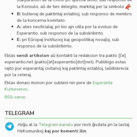
la Konsulo, aŭ de ties delegito, markitaj per la simbolo
.
B:
bultenaj de paktintaj establoj, sub responso de membro
de la koncerna komitato.
A:
alies neoﬁcialaj, pri kio ajn utila por la evoluo de
Esperantio, sub responso de la subskribinto.
E:
pri Eŭropaj institucioj kaj geopolitikaj novaĵoj, sub
responso de la subskribinto.
Eblas
sendi
artikolon
aŭ kontakti la redakcion tra
pakto
[ĉe]
esperantio
.
net
(pakto[at]esperantio[dot]net)
. Publikigo estas
rajto por esperantaj civitanoj kaj paktintaj establoj, laŭdiskrecia
por la ceteraj.
Eblas donaci monon por subteni nin pere de
Esperanta
Kulturservo
.
RSS-servo
TELEGRAM
Aliĝu al la
Telegram-kanalo
por resti ĝisdata pri la lastaj
HeKomunikoj
kaj por komenti ilin
.