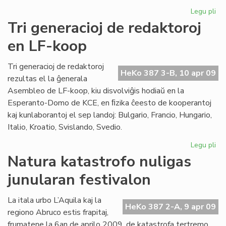
Legu pli
pri
Nu
Tri generacioj de redaktoroj
23
en LF-koop
el
45
ak
Tri generacioj de redaktoroj
HeKo 387 3-B, 10 apr 09
jes
rezultas el la ĝenerala
Asembleo de LF-koop, kiu disvolviĝis hodiaŭ en la
Esperanto-Domo de KCE, en ﬁzika ĉeesto de kooperantoj
kaj kunlaborantoj el sep landoj: Bulgario, Francio, Hungario,
Italio, Kroatio, Svislando, Svedio.
Legu pli
pri
Tri
Natura katastrofo nuligas
gen
junularan festivalon
de
red
en
La itala urbo L’Aquila kaj la
HeKo 387 2-A, 9 apr 09
LF-
regiono Abruco estis frapitaj,
ko
frumatene la 6an de aprilo 2009, de katastrofa tertremo,