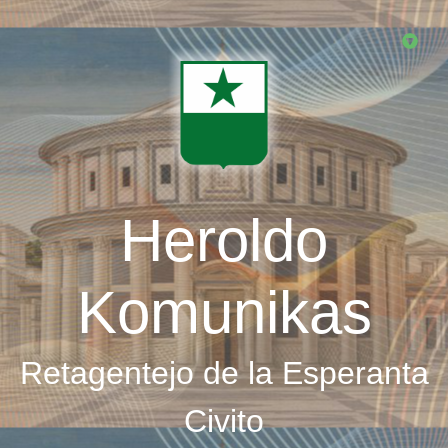
Skip
to
main
content
Heroldo
Komunikas
Retagentejo de la Esperanta
Civito