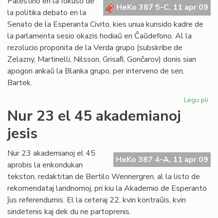
Palestino en la fokuso de
HeKo 387 5-C, 11 apr 09
un
la politika debato en la
Senato de la Esperanta Civito, kies unua kunsido kadre de
la parlamenta sesio okazis hodiaŭ en Ĉaŭdefono. Al la
rezolucio proponita de la Verda grupo (subskribe de
Zelazny, Martinelli, Nilsson, Grisaﬁ, Gonĉarov) donis sian
apogon ankaŭ la Blanka grupo, per interveno de sen.
Bartek.
Legu pli
pri
La
Nur 23 el 45 akademianoj
Se
jesis
rez
pri
Pal
Nur 23 akademianoj el 45
HeKo 387 4-A, 11 apr 09
aprobis la enkondukan
tekston, redaktitan de Bertilo Wennergren, al la listo de
rekomendataj landnomoj, pri kiu la Akademio de Esperanto
ĵus referendumis. El la ceteraj 22, kvin kontraŭis, kvin
sindetenis kaj dek du ne partoprenis.