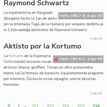
Raymond Schwartz
ko
de
s-
La esperantistoj en Razgrado
HeKo 386 7-B, 6 apr 09
ro
(Bulgario) festis la 1an de aprilo
La
(en la Internacia Tago de la Humuro) per vespero dediĉita al
la 120a naskiĝa datreveno de Raymond Schwartz.
Legu pli
pri
Hu
Aktisto por la Kortumo
en
Ra
La
Kortumo
de la Esperanta
Ra
HeKo 386 6-C, 4 apr 09
Civito baldaŭ bezonos novan
Sc
aktiston (france: greﬃer). Temas pri oﬁco plenumebla
hejme, laŭ la formulo de buralisto, kaj plenumenda plejparte
per interreto. Ĉiu kosto estas repagita, sed ne ekzistas
honorario.
Legu pli
pri
Akt
Pagination
po
Unua
Antaŭa
Paĝo
Paĝo
Paĝo
Paĝo
Aktual
392
393
394
395
396
…