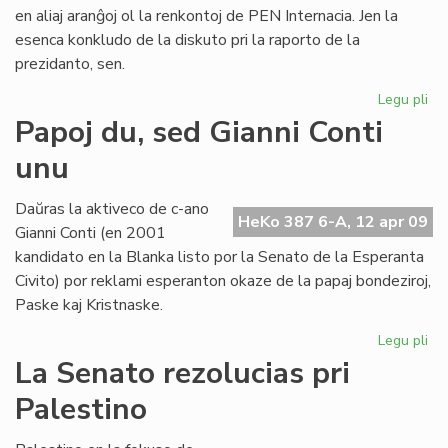
en aliaj aranĝoj ol la renkontoj de PEN Internacia. Jen la
esenca konkludo de la diskuto pri la raporto de la
prezidanto, sen.
Legu pli
pri
Pli
Papoj du, sed Gianni Conti
bu
unu
la
pub
PE
Daŭras la aktiveco de c-ano
HeKo 387 6-A, 12 apr 09
pal
Gianni Conti (en 2001
kandidato en la Blanka listo por la Senato de la Esperanta
Civito) por reklami esperanton okaze de la papaj bondeziroj,
Paske kaj Kristnaske.
Legu pli
pri
Pa
La Senato rezolucias pri
du,
Palestino
se
Gia
Con