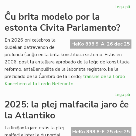
Legu pli
pri
Fr
Ĉu brita modelo por la
pa
estonta Civita Parlamento?
ses
po
la
En 2026 oni celebros la
HeKo 898 9-A, 26 dec 25
Pa
dudekan datrevenon de
profunda ŝanĝo en la brita konstitucia sistemo. Estis en
2006, post la antaŭjara aprobado de la leĝo de konstitucia
reformo, antaŭenpuŝita de la laborista registaro, ke la
prezidado de la Ĉambro de la Lordoj
transiris de la Lordo
Kanceliero al la Lordo Referanto
.
Legu pli
pri
Ĉu
2025: la plej malfacila jaro ĉe
bri
la Atlantiko
mo
po
la
La ﬁniĝanta jaro estis la plej
HeKo 898 8-E, 25 dec 25
es
malfacila inter la du nordaj