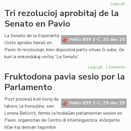
Legu pli
pri
Bib
Tri rezolucioj aprobitaj de la
riĉ
Senato en Pavio
en
KC
kaj
La Senato de la Esperanta
HeKo 899 2-C, 30 dec 25
AE
Civito aprobis hieraŭ en
Pavio tri rezoluciojn, kies dispozicia parto situas ĉi-sube, ĉie
kun la enkondukaj vortoj “La Senato”.
Legu pli
pri
1 komento
Tri
Fruktodona pavia sesio por la
rezolucioj
Parlamento
aprobitaj
de
la
Post preskaŭ kvin horoj da
HeKo 899 1-C, 29 dec 25
Senato
laboro, la Konsulino, sen.
en
Lorena Bellotti, fermis la hodiaŭan parlamentan sesion en
Pavio
Pavio, organizitan de Centro di Interlinguistica, elĉerpinte
riĉan kaj densan tagordon.