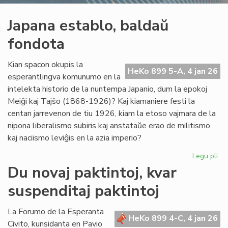
Japana establo, baldaŭ
fondota
Kian spacon okupis la
HeKo 899 5-A, 4 jan 26
esperantlingva komunumo en la
intelekta historio de la nuntempa Japanio, dum la epokoj
Meiĝi kaj Tajŝo (1868-1926)? Kaj kiamaniere festi la
centan jarrevenon de tiu 1926, kiam la etoso vajmara de la
nipona liberalismo subiris kaj anstataŭe erao de militismo
kaj naciismo leviĝis en la azia imperio?
Legu pli
pri
Ja
Du novaj paktintoj, kvar
est
suspenditaj paktintoj
ba
fo
La Forumo de la Esperanta
HeKo 899 4-C, 4 jan 26
Civito, kunsidanta en Pavio