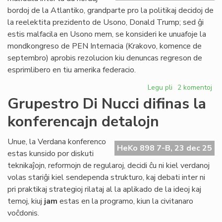
Civ
bordoj de la Atlantiko, grandparte pro la politikaj decidoj de
Pa
la reelektita prezidento de Usono, Donald Trump; sed ĝi
estis malfacila en Usono mem, se konsideri ke unuafoje la
mondkongreso de PEN Internacia (Krakovo, komence de
septembro) aprobis rezolucion kiu denuncas regreson de
esprimlibero en tiu amerika federacio.
Legu pli
pri
2 komentoj
2025:
Grupestro Di Nucci difinas la
la
konferencajn detalojn
plej
malfacila
jaro
Unue, la Verdana konferenco
HeKo 898 7-B, 23 dec 25
ĉe
estas kunsido por diskuti
la
teknikaĵojn, reformojn de regularoj, decidi ĉu ni kiel verdanoj
Atlantiko
volas stariĝi kiel sendependa strukturo, kaj debati inter ni
pri praktikaj strategioj rilataj al la aplikado de la ideoj kaj
temoj, kiuj
jam
estas en la programo, kiun la civitanaro
voĉdonis.