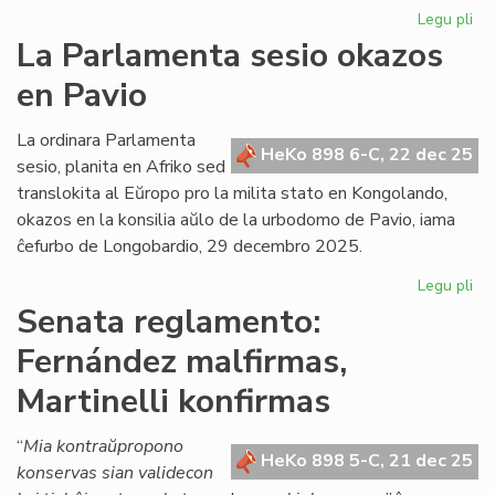
Legu pli
pri
Gr
La Parlamenta sesio okazos
Di
en Pavio
Nu
dif
la
La ordinara Parlamenta
HeKo 898 6-C, 22 dec 25
ko
sesio, planita en Afriko sed
det
translokita al Eŭropo pro la milita stato en Kongolando,
okazos en la konsilia aŭlo de la urbodomo de Pavio, iama
ĉefurbo de Longobardio, 29 decembro 2025.
Legu pli
pri
La
Senata reglamento:
Pa
Fernández malfirmas,
ses
ok
Martinelli konfirmas
en
Pa
“
Mia kontraŭpropono
HeKo 898 5-C, 21 dec 25
konservas sian validecon