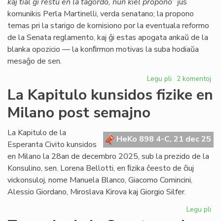
kaj tial ĝi restu en la tagordo, nun kiel propono
” ĵus
komunikis Perla Martinelli, verda senatano; la propono
temas pri la starigo de komisiono por la eventuala reformo
de la Senata reglamento, kaj ĝi estas apogata ankaŭ de la
blanka opozicio — la konﬁrmon motivas la suba hodiaŭa
mesaĝo de sen.
Legu pli
pri
2 komentoj
Senata
La Kapitulo kunsidos fizike en
reglamento:
Milano post semajno
Fernández
malfirmas,
Martinelli
La Kapitulo de la
HeKo 898 4-C, 21 dec 25
konfirmas
Esperanta Civito kunsidos
en Milano la 28an de decembro 2025, sub la prezido de la
Konsulino, sen. Lorena Bellotti, en ﬁzika ĉeesto de ĉiuj
vickonsuloj, nome Manuela Blanco, Giacomo Comincini,
Alessio Giordano, Miroslava Kirova kaj Giorgio Silfer.
Legu pli
pri
La