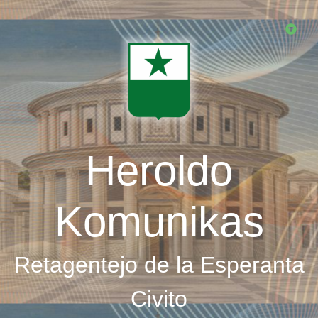
Skip
to
main
content
Heroldo
Komunikas
Retagentejo de la Esperanta
Civito