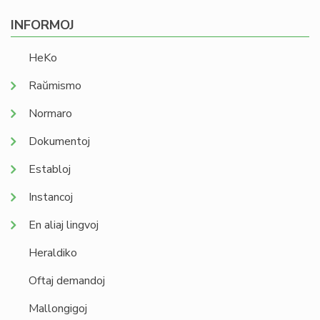
INFORMOJ
HeKo
Raŭmismo
Normaro
Dokumentoj
Establoj
Instancoj
En aliaj lingvoj
Heraldiko
Oftaj demandoj
Mallongigoj