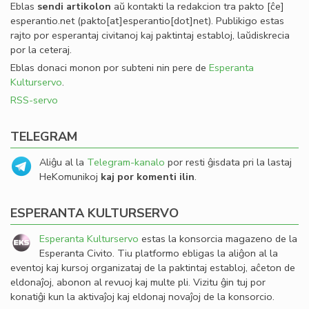
Eblas
sendi
artikolon
aŭ kontakti la redakcion tra
pakto
[ĉe]
esperantio
.
net
(pakto[at]esperantio[dot]net)
. Publikigo estas
rajto por esperantaj civitanoj kaj paktintaj establoj, laŭdiskrecia
por la ceteraj.
Eblas donaci monon por subteni nin pere de
Esperanta
Kulturservo
.
RSS-servo
TELEGRAM
Aliĝu al la
Telegram-kanalo
por resti ĝisdata pri la lastaj
HeKomunikoj
kaj por komenti ilin
.
ESPERANTA KULTURSERVO
Esperanta Kulturservo
estas la konsorcia magazeno de la
Esperanta Civito. Tiu platformo ebligas la aliĝon al la
eventoj kaj kursoj organizataj de la paktintaj establoj, aĉeton de
eldonaĵoj, abonon al revuoj kaj multe pli. Vizitu ĝin tuj por
konatiĝi kun la aktivaĵoj kaj eldonaj novaĵoj de la konsorcio.