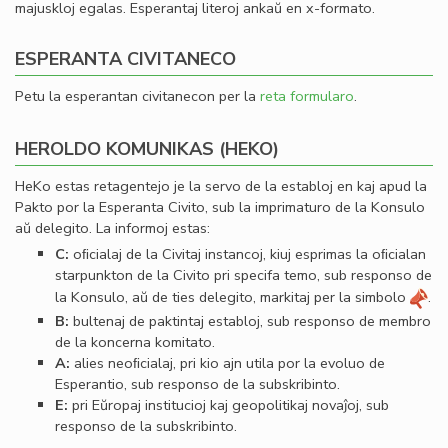
majuskloj egalas. Esperantaj literoj ankaŭ en x-formato.
ESPERANTA CIVITANECO
Petu la esperantan civitanecon per la
reta formularo
.
HEROLDO KOMUNIKAS (HEKO)
HeKo estas retagentejo je la servo de la establoj en kaj apud la
Pakto por la Esperanta Civito, sub la imprimaturo de la Konsulo
aŭ delegito. La informoj estas:
C:
oﬁcialaj de la Civitaj instancoj, kiuj esprimas la oﬁcialan
starpunkton de la Civito pri specifa temo, sub responso de
la Konsulo, aŭ de ties delegito, markitaj per la simbolo
.
B:
bultenaj de paktintaj establoj, sub responso de membro
de la koncerna komitato.
A:
alies neoﬁcialaj, pri kio ajn utila por la evoluo de
Esperantio, sub responso de la subskribinto.
E:
pri Eŭropaj institucioj kaj geopolitikaj novaĵoj, sub
responso de la subskribinto.