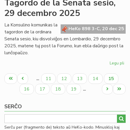
Tagordo de la Senata sesio,
Kap
29 decembro 2025
ku
fiz
en
La Konsulino komunikas la
HeKo 898 3-C, 20 dec 25
Mi
tagordon de la ordinara
po
Senata sesio, kiu disvolviĝos en Lombardio, 29 decembro
se
2025, matene tuj post la Forumo, kun ebla daŭrigo post la
lunĉopaŭzo.
Legu pli
pri
Ta
Pagination
de
Unua
Antaŭa
Paĝo
Paĝo
Paĝo
Paĝo
Aktuala
11
12
13
14
15
…
la
paĝo
paĝo
paĝo
Se
Paĝo
Paĝo
Paĝo
Paĝo
Next
Last
16
17
18
19
…
ses
page
page
29
SERĈO
de
20
Serĉu per (fragmento de) teksto aŭ HeKo-kodo. Minuskloj kaj