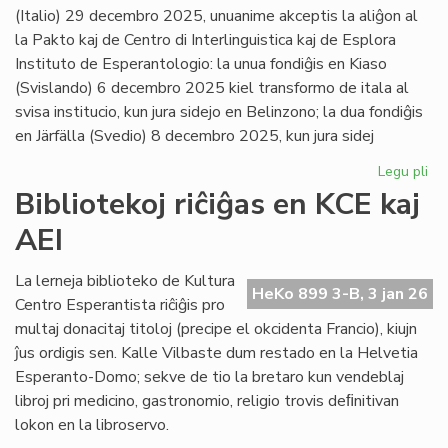
(Italio) 29 decembro 2025, unuanime akceptis la aliĝon al
la Pakto kaj de Centro di Interlinguistica kaj de Esplora
Instituto de Esperantologio: la unua fondiĝis en Kiaso
(Svislando) 6 decembro 2025 kiel transformo de itala al
svisa institucio, kun jura sidejo en Belinzono; la dua fondiĝis
en Järfälla (Svedio) 8 decembro 2025, kun jura sidej
Legu pli
pri
Du
Bibliotekoj riĉiĝas en KCE kaj
no
AEI
pak
kv
sus
La lerneja biblioteko de Kultura
HeKo 899 3-B, 3 jan 26
pak
Centro Esperantista riĉiĝis pro
multaj donacitaj titoloj (precipe el okcidenta Francio), kiujn
ĵus ordigis sen. Kalle Vilbaste dum restado en la Helvetia
Esperanto-Domo; sekve de tio la bretaro kun vendeblaj
libroj pri medicino, gastronomio, religio trovis deﬁnitivan
lokon en la libroservo.