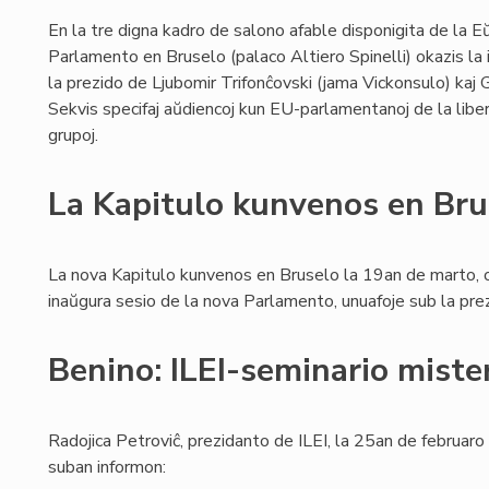
En la tre digna kadro de salono afable disponigita de la E
Parlamento en Bruselo (palaco Altiero Spinelli) okazis la
la prezido de Ljubomir Trifonĉovski (jama Vickonsulo) kaj 
Sekvis specifaj aŭdiencoj kun EU-parlamentanoj de la libe
grupoj.
La Kapitulo kunvenos en Bru
La nova Kapitulo kunvenos en Bruselo la 19an de marto, 
inaŭgura sesio de la nova Parlamento, unuafoje sub la prezi
Benino: ILEI-seminario miste
Radojica Petroviĉ, prezidanto de ILEI, la 25an de februar
suban informon: