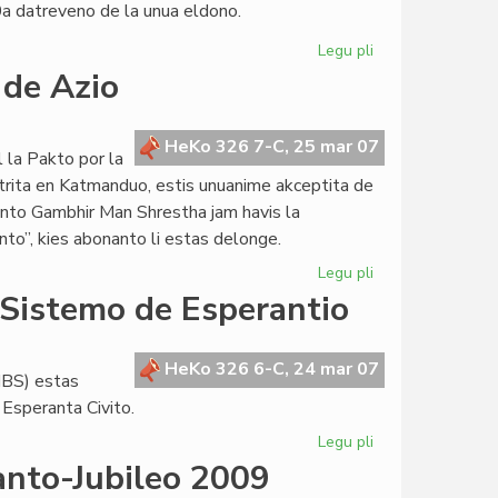
0a datreveno de la unua eldono.
Legu pli
pri
"La
 de Azio
infana
raso"
deklamita
HeKo 326 7-C, 25 mar 07
l la Pakto por la
de
strita en Katmanduo, estis unuanime akceptita de
William
nto Gambhir Man Shrestha jam havis la
Auld
nto”, kies abonanto li estas delonge.
Legu pli
pri
Nepalo
 Sistemo de Esperantio
malfermas
la
pordon
HeKo 326 6-C, 24 mar 07
IBS) estas
de
 Esperanta Civito.
Azio
Legu pli
pri
Komuna
anto-Jubileo 2009
Integrita