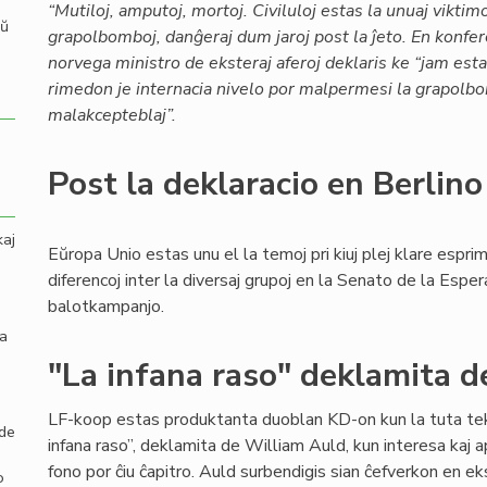
“Mutiloj, amputoj, mortoj. Civiluloj estas la unuaj viktimo
aŭ
grapolbomboj, danĝeraj dum jaroj post la ĵeto. En konfe
norvega ministro de eksteraj aferoj deklaris ke “jam es
rimedon je internacia nivelo por malpermesi la grapolb
malakcepteblaj”.
Post la deklaracio en Berlino
kaj
Eŭropa Unio estas unu el la temoj pri kiuj plej klare esprim
diferencoj inter la diversaj grupoj en la Senato de la Espera
balotkampanjo.
la
"La infana raso" deklamita 
LF-koop estas produktanta duoblan KD-on kun la tuta te
 de
infana raso”, deklamita de William Auld, kun interesa kaj 
fono por ĉiu ĉapitro. Auld surbendigis sian ĉefverkon en
o