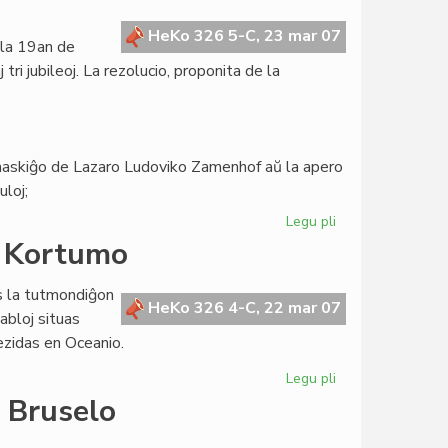
Biblioteka
Sistemo
HeKo 326 5-C, 23 mar 07
 la 19an de
de
i jubileoj. La rezolucio, proponita de la
Esperantio
a naskiĝo de Lazaro Ludoviko Zamenhof aŭ la apero
uloj;
Legu pli
pri
Zamenhofa
a Kortumo
Literatura
Esperanto-
s la tutmondiĝon
Jubileo
HeKo 326 4-C, 22 mar 07
tabloj situas
2009
ezidas en Oceanio.
Legu pli
pri
Tri
 Bruselo
kontinentoj
en