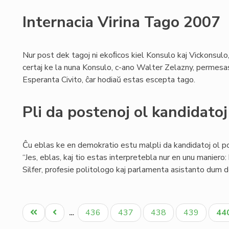
Internacia Virina Tago 2007
Nur post dek tagoj ni ekoﬁcos kiel Konsulo kaj Vickonsulo,
certaj ke la nuna Konsulo, c-ano Walter Zelazny, permesas a
Esperanta Civito, ĉar hodiaŭ estas escepta tago.
Pli da postenoj ol kandidatoj
Ĉu eblas ke en demokratio estu malpli da kandidatoj ol p
“Jes, eblas, kaj tio estas interpretebla nur en unu maniero
Silfer, profesie politologo kaj parlamenta asistanto dum de
Pagination
Unua
Antaŭa
Paĝo
Paĝo
Paĝo
Paĝo
Ak
436
437
438
439
44
…
paĝo
paĝo
pa