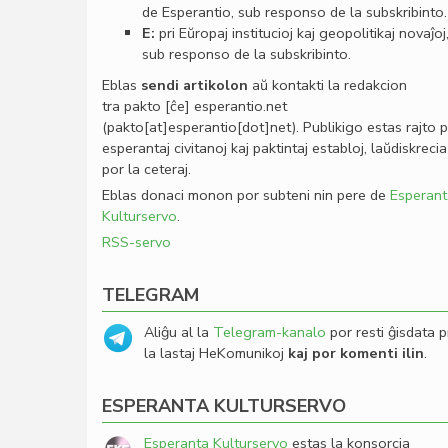
de Esperantio, sub responso de la subskribinto.
E:
pri Eŭropaj institucioj kaj geopolitikaj novaĵoj
sub responso de la subskribinto.
Eblas
sendi
artikolon
aŭ kontakti la redakcion
tra
pakto
[ĉe]
esperantio
.
net
(pakto[at]esperantio[dot]net)
. Publikigo estas rajto 
esperantaj civitanoj kaj paktintaj establoj, laŭdiskrecia
por la ceteraj.
Eblas donaci monon por subteni nin pere de
Esperant
Kulturservo
.
RSS-servo
TELEGRAM
Aliĝu al la
Telegram-kanalo
por resti ĝisdata p
la lastaj HeKomunikoj
kaj por komenti ilin
.
ESPERANTA KULTURSERVO
Esperanta Kulturservo
estas la konsorcia