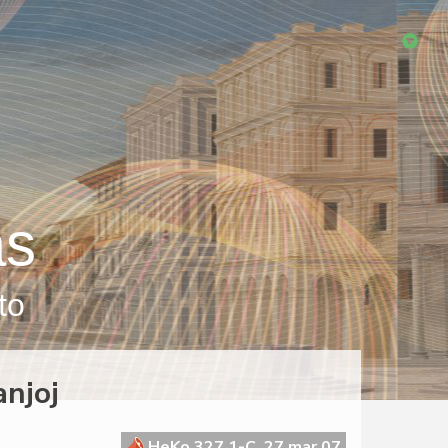
as
to
anjoj
HeKo 327 1-C, 27 mar 07