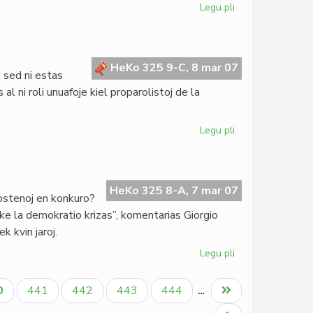
Legu pli
pri
Benino:
ILEI-
seminario
mistere
HeKo 325 9-C, 8 mar 07
 sed ni estas
vualita
l ni roli unuafoje kiel proparolistoj de la
Legu pli
pri
Internacia
Virina
Tago
2007
HeKo 325 8-A, 7 mar 07
ostenoj en konkuro?
: ke la demokratio krizas”, komentarias Giorgio
k kvin jaroj.
Legu pli
pri
Pli
da
tuala
Paĝo
Paĝo
Paĝo
Paĝo
Last
0
441
442
443
444
…
postenoj
ĝo
page
ol