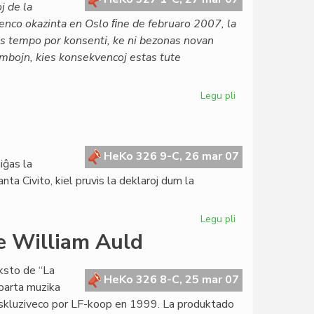
j de la
renco okazinta en Oslo ﬁne de februaro 2007, la
tas tempo por konsenti, ke ni bezonas novan
ombojn, kies konsekvencoj estas tute
Legu pli
pri
La
Civito
en
pacifismaj
HeKo 326 9-C, 26 mar 07
iĝas la
kampanjoj
nta Civito, kiel pruvis la deklaroj dum la
Legu pli
pri
Post
de William Auld
la
deklaracio
ksto de “La
en
HeKo 326 8-C, 25 mar 07
aparta muzika
Berlino
 ekskluziveco por LF-koop en 1999. La produktado