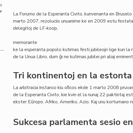
mo
de
La Forumo de la Esperanta Civito, kunvenanta en Bruselo
marto 2007, rezoluciis unuanime ke en 2009 estu festataj tr
delegitoj de LF-koop,
memorante
ke la esperanta popolo kutimas festi jubileojn lige kun l
de la Unua Libro, dum ĝi ne kutimas jubilei pri aliaj eminent
Tri kontinentoj en la estont
La arbitracia instanco kiu oﬁcos ekde 1 marto 2008 pruva
de la Esperanta Civito, kie kvin el la nunaj 22 paktintaj es
ekster Eŭropo: Afriko, Ameriko, Azio. Kaj unu kortumano r
Sukcesa parlamenta sesio en