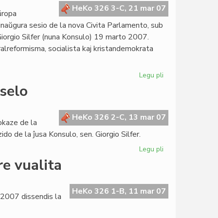
la
HeKo 326 3-C, 21 mar 07
ŭropa
estonta
 inaŭgura sesio de la nova Civita Parlamento, sub
Kortumo
Giorgio Silfer (nuna Konsulo) 19 marto 2007.
ralreformisma, socialista kaj kristandemokrata
Legu pli
pri
Sukcesa
selo
parlamenta
sesio
en
HeKo 326 2-C, 13 mar 07
okaze de la
Bruselo
do de la ĵusa Konsulo, sen. Giorgio Silfer.
Legu pli
pri
La
re vualita
Kapitulo
kunvenos
en
HeKo 326 1-B, 11 mar 07
o 2007 dissendis la
Bruselo