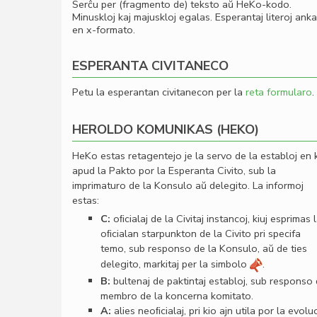
Serĉu per (fragmento de) teksto aŭ HeKo-kodo.
Minuskloj kaj majuskloj egalas. Esperantaj literoj ank
en x-formato.
ESPERANTA CIVITANECO
Petu la esperantan civitanecon per la
reta formularo
.
HEROLDO KOMUNIKAS (HEKO)
HeKo estas retagentejo je la servo de la establoj en 
apud la Pakto por la Esperanta Civito, sub la
imprimaturo de la Konsulo aŭ delegito. La informoj
estas:
C:
oﬁcialaj de la Civitaj instancoj, kiuj esprimas 
oﬁcialan starpunkton de la Civito pri specifa
temo, sub responso de la Konsulo, aŭ de ties
delegito, markitaj per la simbolo
.
B:
bultenaj de paktintaj establoj, sub responso
membro de la koncerna komitato.
A:
alies neoﬁcialaj, pri kio ajn utila por la evolu