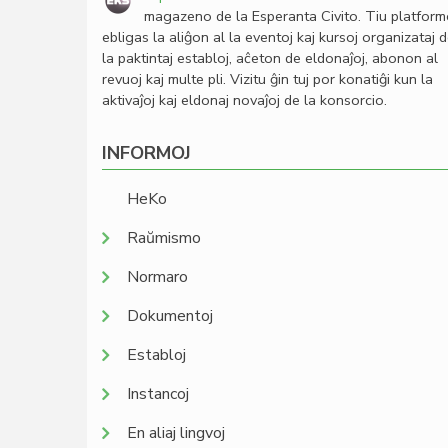
magazeno de la Esperanta Civito. Tiu platfor
ebligas la aliĝon al la eventoj kaj kursoj organizataj 
la paktintaj establoj, aĉeton de eldonaĵoj, abonon al
revuoj kaj multe pli. Vizitu ĝin tuj por konatiĝi kun la
aktivaĵoj kaj eldonaj novaĵoj de la konsorcio.
INFORMOJ
HeKo
Raŭmismo
Normaro
Dokumentoj
Establoj
Instancoj
En aliaj lingvoj