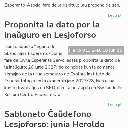
Esperanto-Asocio, fare de la Kapitulo laŭ propono de sen.
Legu pli
pri
Re
Proponita la dato por la
pri
inaŭguro en Lesjoforso
la
Es
Civ
Dum daŭras la ﬂegado de
HeKo 913 2-B, 16 jun 26
de
Skandinava Esperanto-Domo
Ni
fare de Civila Esperanta Servo, estas proponita la dato de
la inaŭguro: 26 junio 2027; tio koincidas kun la komenca
semajno de la unua semestro de Esplora Instituto de
Esperantologio en la akademia jaro 2027/28, kies unua
kurso disvolviĝos en SED, dum la postaj du en Svislando ĉe
Kultura Centro Esperantista.
Legu pli
pri
Pr
Sabloneto Ĉaŭdefono
la
Lesjoforso: junia Heroldo
da