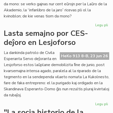
"Li
da mono: se verko gajnas nur cent eŭrojn per la Laŭro de la
Foi
Akademio, la “infanlibro de la jaro” ricevas pli ol la
34
kvinoblon; de kie venas tiom da mono?
Legu pli
pri
Mo
Lasta semajno por CES-
for
deĵoro en Lesjoforso
en
ro
tir
La dankinda patrolo de Civila
HeKo 913 8-B, 23 jun 26
Esperanta Servo deĵoranta en
Lesjoforso estos laŭplane demobilizita ﬁne de junio, post
kvarsemajna intensa agado, paralela al la riparado de la
tegmento en la sendependa vilaeto nomata La Kukolnesto,
fare de faka entrepreno: el la purigado kaj ordigado en la
Skandinava Esperanto-Domo ĝis nun rezultis pluraj kvintaloj
da rubaĵoj.
Legu pli
pri
La
"La socia historio de la