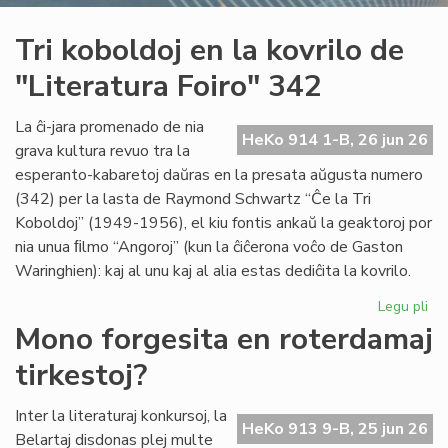
Tri koboldoj en la kovrilo de
"Literatura Foiro" 342
La ĉi-jara promenado de nia
HeKo 914 1-B, 26 jun 26
grava kultura revuo tra la
esperanto-kabaretoj daŭras en la presata aŭgusta numero
(342) per la lasta de Raymond Schwartz “Ĉe la Tri
Koboldoj” (1949-1956), el kiu fontis ankaŭ la geaktoroj por
nia unua ﬁlmo “Angoroj” (kun la ĉiĉerona voĉo de Gaston
Waringhien): kaj al unu kaj al alia estas dediĉita la kovrilo.
Legu pli
pri
Tri
Mono forgesita en roterdamaj
ko
tirkestoj?
en
la
kov
Inter la literaturaj konkursoj, la
HeKo 913 9-B, 25 jun 26
de
Belartaj disdonas plej multe