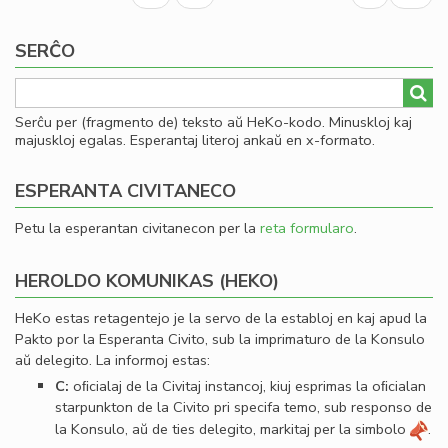
un
page
page
en
SERĈO
la
in
de
Lit
Serĉu per (fragmento de) teksto aŭ HeKo-kodo. Minuskloj kaj
Foi
majuskloj egalas. Esperantaj literoj ankaŭ en x-formato.
ESPERANTA CIVITANECO
Petu la esperantan civitanecon per la
reta formularo
.
HEROLDO KOMUNIKAS (HEKO)
HeKo estas retagentejo je la servo de la establoj en kaj apud la
Pakto por la Esperanta Civito, sub la imprimaturo de la Konsulo
aŭ delegito. La informoj estas:
C:
oﬁcialaj de la Civitaj instancoj, kiuj esprimas la oﬁcialan
starpunkton de la Civito pri specifa temo, sub responso de
la Konsulo, aŭ de ties delegito, markitaj per la simbolo
.