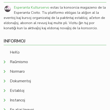
Esperanta Kulturservo
estas la konsorcia magazeno de la
Esperanta Civito. Tiu platformo ebligas la aliĝon al la
eventoj kaj kursoj organizataj de la paktintaj establoj, aĉeton de
eldonaĵoj, abonon al revuoj kaj multe pli. Vizitu ĝin tuj por
konatiĝi kun la aktivaĵoj kaj eldonaj novaĵoj de la konsorcio.
INFORMOJ
HeKo
Raŭmismo
Normaro
Dokumentoj
Establoj
Instancoj
En aliaj lingvoj