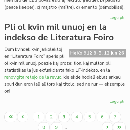
membro de CES povas esti: a) rekruto (recrue), b) pacisto
(peace keeper), c) majstro (maître), d) emerito (démobilisé).
Legu pli
pri
La
Pli ol kvin mil unuoj en la
ran
indekso de Literatura Foiro
en
Civ
Es
Dum kvindek kvin jarkolektoj
HeKo 912 8-B, 12 jun 26
Se
en “Literatura Foiro” aperis pli
ol kvin mil unuoj, poezie kaj proze: tion, kaj multon pli,
statistikas la ĵus ekfunkcianta fako LF-indekso, en la
renovigita retejo de la revuo
, kie ekde hodiaŭ eblas ankaŭ
spuri ĉiun eron laŭ aŭtoro kaj titolo, sed ne nur — ekzemple
oni
Legu pli
pri
Pli
Pagination
ol
Unua
Antaŭa
Paĝo
Paĝo
Aktuala
Paĝo
Paĝo
Paĝo
Paĝo
1
2
3
4
5
6
7
kvi
paĝo
paĝo
paĝo
mil
Paĝo
Paĝo
Next
Last
8
9
…