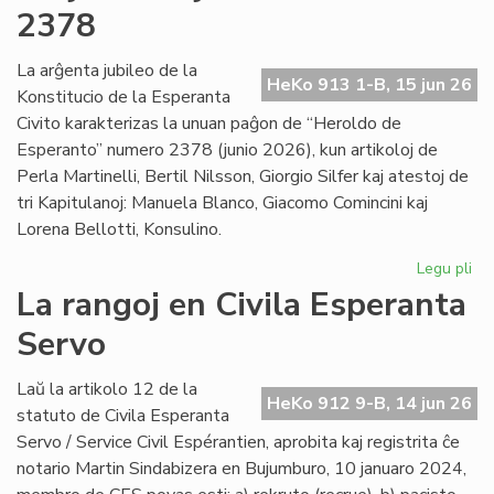
po
2378
la
in
La arĝenta jubileo de la
en
HeKo 913 1-B, 15 jun 26
Konstitucio de la Esperanta
Les
Civito karakterizas la unuan paĝon de “Heroldo de
Esperanto” numero 2378 (junio 2026), kun artikoloj de
Perla Martinelli, Bertil Nilsson, Giorgio Silfer kaj atestoj de
tri Kapitulanoj: Manuela Blanco, Giacomo Comincini kaj
Lorena Bellotti, Konsulino.
Legu pli
pri
Sa
La rangoj en Civila Esperanta
Ĉa
Servo
Les
jun
He
Laŭ la artikolo 12 de la
HeKo 912 9-B, 14 jun 26
23
statuto de Civila Esperanta
Servo / Service Civil Espérantien, aprobita kaj registrita ĉe
notario Martin Sindabizera en Bujumburo, 10 januaro 2024,