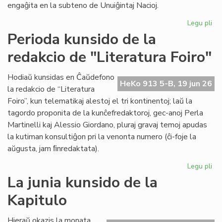
engaĝita en la subteno de Unuiĝintaj Nacioj.
Legu pli
pri
As
Perioda kunsido de la
je
redakcio de "Literatura Foiro"
la
se
de
Hodiaŭ kunsidas en Ĉaŭdefono
HeKo 913 5-B, 19 jun 26
UN
la redakcio de “Literatura
kaj
Foiro”, kun telematikaj alestoj el tri kontinentoj; laŭ la
Un
tagordo proponita de la kunĉefredaktoroj, gec-anoj Perla
Martinelli kaj Alessio Giordano, pluraj gravaj temoj apudas
la kutiman konsultiĝon pri la venonta numero (ĉi-foje la
aŭgusta, jam ﬁnredaktata).
Legu pli
pri
Pe
La junia kunsido de la
ku
Kapitulo
de
la
re
Hieraŭ okazis la monata