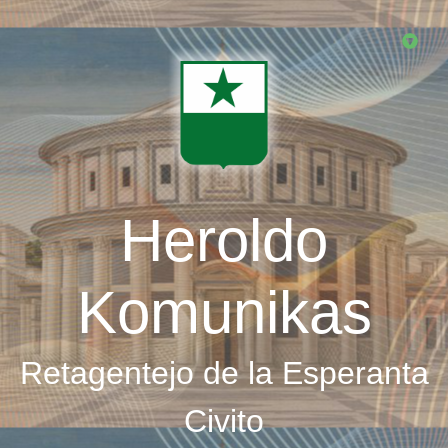
Skip
to
main
content
Heroldo
Komunikas
Retagentejo de la Esperanta
Civito