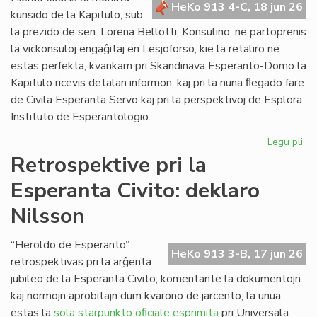
HeKo 913 4-C, 18 jun 26
de
kunsido de la Kapitulo, sub
"Li
la prezido de sen. Lorena Bellotti, Konsulino; ne partoprenis
Foi
la vickonsuloj engaĝitaj en Lesjoforso, kie la retaliro ne
estas perfekta, kvankam pri Skandinava Esperanto-Domo la
Kapitulo ricevis detalan informon, kaj pri la nuna ﬂegado fare
de Civila Esperanta Servo kaj pri la perspektivoj de Esplora
Instituto de Esperantologio.
Legu pli
pri
La
Retrospektive pri la
jun
Esperanta Civito: deklaro
ku
de
Nilsson
la
Kap
“Heroldo de Esperanto”
HeKo 913 3-B, 17 jun 26
retrospektivas pri la arĝenta
jubileo de la Esperanta Civito, komentante la dokumentojn
kaj normojn aprobitajn dum kvarono de jarcento; la unua
estas la
sola starpunkto oﬁciale esprimita
pri Universala