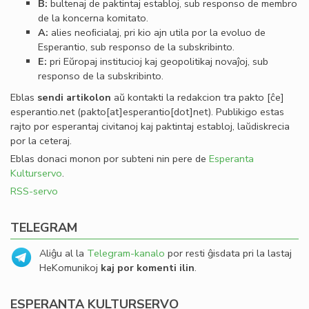
B:
bultenaj de paktintaj establoj, sub responso de membro
de la koncerna komitato.
A:
alies neoﬁcialaj, pri kio ajn utila por la evoluo de
Esperantio, sub responso de la subskribinto.
E:
pri Eŭropaj institucioj kaj geopolitikaj novaĵoj, sub
responso de la subskribinto.
Eblas
sendi
artikolon
aŭ kontakti la redakcion tra
pakto
[ĉe]
esperantio
.
net
(pakto[at]esperantio[dot]net)
. Publikigo estas
rajto por esperantaj civitanoj kaj paktintaj establoj, laŭdiskrecia
por la ceteraj.
Eblas donaci monon por subteni nin pere de
Esperanta
Kulturservo
.
RSS-servo
TELEGRAM
Aliĝu al la
Telegram-kanalo
por resti ĝisdata pri la lastaj
HeKomunikoj
kaj por komenti ilin
.
ESPERANTA KULTURSERVO