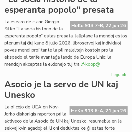
se
esperanta popolo" presata
po
CE
deĵ
La esearo de c-ano Giorgio
HeKo 913 7-B, 22 jun 26
en
Silfer “La socia historio de la
Les
esperanta popolo” estas presata: laŭplane la mendoj estos
plenumitaj ĉiuj kune 8 julio 2026, libroservoj kaj individuoj
povas mendi proﬁtante la pli malaltajn kostojn pro la
ekspedo el tarife avantaĝa lando de Eŭropa Unio; la
mendojn akceptas la eldonejo tuj tra
lf-koop@
Legu pli
pri
"L
Asocio je la servo de UN kaj
soc
Unesko
his
de
la
La oﬁcejo de UEA en Nov-
HeKo 913 6-A, 21 jun 26
es
Jorko diskonigis raporton pri la
po
aktiveco de la Asocio ĉe UN kaj Unesko, resumebla en la
pr
sekvaj kvin agadoj: el ili oni deduktas ke ĝi estas forte