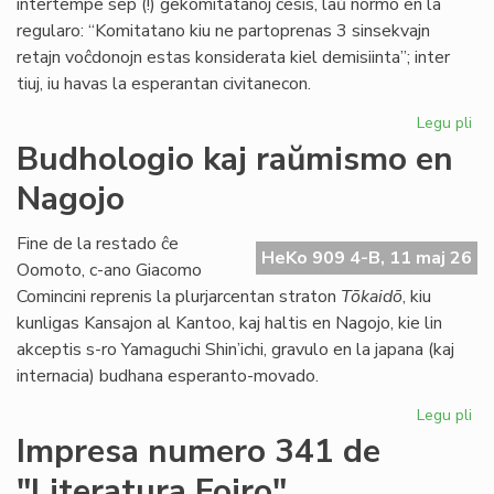
intertempe sep (!) gekomitatanoj ĉesis, laŭ normo en la
regularo: “Komitatano kiu ne partoprenas 3 sinsekvajn
retajn voĉdonojn estas konsiderata kiel demisiinta”; inter
tiuj, iu havas la esperantan civitanecon.
Legu pli
pri
La
Budhologio kaj raŭmismo en
Ko
Nagojo
ne
ap
la
Fine de la restado ĉe
HeKo 909 4-B, 11 maj 26
bu
Oomoto, c-ano Giacomo
de
Comincini reprenis la plurjarcentan straton
Tōkaidō
, kiu
TE
kunligas Kansajon al Kantoo, kaj haltis en Nagojo, kie lin
akceptis s-ro Yamaguchi Shin’ichi, gravulo en la japana (kaj
internacia) budhana esperanto-movado.
Legu pli
pri
Bu
Impresa numero 341 de
kaj
"Literatura Foiro"
ra