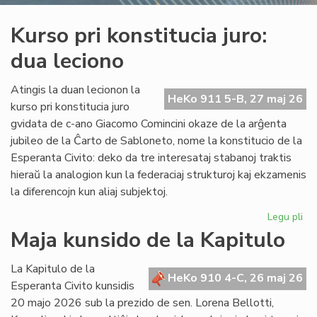
Kurso pri konstitucia juro:
dua leciono
Atingis la duan lecionon la
HeKo 911 5-B, 27 maj 26
kurso pri konstitucia juro
gvidata de c-ano Giacomo Comincini okaze de la arĝenta
jubileo de la Ĉarto de Sabloneto, nome la konstitucio de la
Esperanta Civito: deko da tre interesataj stabanoj traktis
hieraŭ la analogion kun la federaciaj strukturoj kaj ekzamenis
la diferencojn kun aliaj subjektoj.
Legu pli
pri
Ku
Maja kunsido de la Kapitulo
pri
kon
La Kapitulo de la
jur
HeKo 910 4-C, 26 maj 26
Esperanta Civito kunsidis
du
20 majo 2026 sub la prezido de sen. Lorena Bellotti,
lec