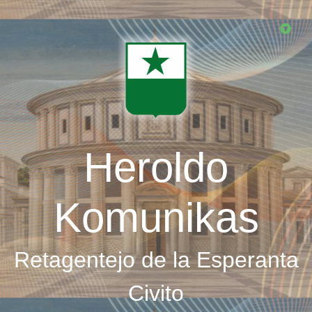
Skip
to
main
content
Heroldo
Komunikas
Retagentejo de la Esperanta
Civito