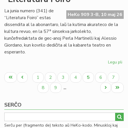
en
Na
La junia numero (341) de
HeKo 909 3-B, 10 maj 26
“Literatura Foiro” estas
dissendita al la abonantaro, laŭ la kutima akurateco de la
a
kultura revuo, en la 57
sinsekva jarkolekto,
kunĉefredaktata de gec-anoj Perla Martinelli kaj Alessio
Giordano, kun kovrilo dediĉita al la kabareta teatro en
esperanto.
Legu pli
pri
Im
Pagination
nu
Unua
Antaŭa
Paĝo
Paĝo
Paĝo
Paĝo
Aktuala
Paĝo
Paĝo
1
2
3
4
5
6
7
34
paĝo
paĝo
paĝo
de
Paĝo
Paĝo
Next
Last
8
9
…
"Li
page
page
Foi
SERĈO
Serĉu per (fragmento de) teksto aŭ HeKo-kodo. Minuskloj kaj