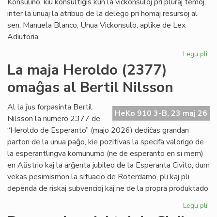
Konsulino, kiu konsultiĝis kun la vickonsuloj pri pluraj temoj,
inter la unuaj la atribuo de la delego pri homaj resursoj al
sen. Manuela Blanco, Unua Vickonsulo, aplike de Lex
Adiutoria.
Legu pli
pri
Ma
La maja Heroldo (2377)
ku
omaĝas al Bertil Nilsson
de
la
Kap
Al la ĵus forpasinta Bertil
HeKo 910 3-B, 23 maj 26
Nilsson la numero 2377 de
“Heroldo de Esperanto” (majo 2026) dediĉas grandan
parton de la unua paĝo, kie pozitivas la specifa valorigo de
la esperantlingva komunumo (ne de esperanto en si mem)
en Aŭstrio kaj la arĝenta jubileo de la Esperanta Civito, dum
vekas pesimismon la situacio de Roterdamo, pli kaj pli
dependa de riskaj subvencioj kaj ne de la propra produktado
Legu pli
pri
La