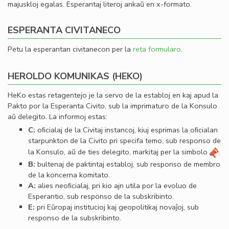
majuskloj egalas. Esperantaj literoj ankaŭ en x-formato.
ESPERANTA CIVITANECO
Petu la esperantan civitanecon per la
reta formularo
.
HEROLDO KOMUNIKAS (HEKO)
HeKo estas retagentejo je la servo de la establoj en kaj apud la
Pakto por la Esperanta Civito, sub la imprimaturo de la Konsulo
aŭ delegito. La informoj estas:
C:
oﬁcialaj de la Civitaj instancoj, kiuj esprimas la oﬁcialan
starpunkton de la Civito pri specifa temo, sub responso de
la Konsulo, aŭ de ties delegito, markitaj per la simbolo
.
B:
bultenaj de paktintaj establoj, sub responso de membro
de la koncerna komitato.
A:
alies neoﬁcialaj, pri kio ajn utila por la evoluo de
Esperantio, sub responso de la subskribinto.
E:
pri Eŭropaj institucioj kaj geopolitikaj novaĵoj, sub
responso de la subskribinto.