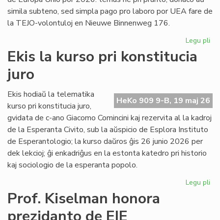
simila subteno, sed simpla pago pro laboro por UEA fare de
la TEJO-volontuloj en Nieuwe Binnenweg 176.
Legu pli
pri
TE
Ekis la kurso pri konstitucia
kaj
juro
UE
fi
int
Ekis hodiaŭ la telematika
HeKo 909 9-B, 19 maj 26
ĉu
kurso pri konstitucia juro,
ko
gvidata de c-ano Giacomo Comincini kaj rezervita al la kadroj
de la Esperanta Civito, sub la aŭspicio de Esplora Instituto
de Esperantologio; la kurso daŭros ĝis 26 junio 2026 per
dek lekcioj; ĝi enkadriĝus en la estonta katedro pri historio
kaj sociologio de la esperanta popolo.
Legu pli
pri
Eki
Prof. Kiselman honora
la
prezidanto de EIE
ku