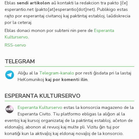
Eblas
sendi
artikolon
aŭ kontakti la redakcion tra
pakto
[ĉe]
esperantio
.
net
(pakto[at]esperantio[dot]net)
. Publikigo estas
rajto por esperantaj civitanoj kaj paktintaj establoj, laŭdiskrecia
por la ceteraj.
Eblas donaci monon por subteni nin pere de
Esperanta
Kulturservo
.
RSS-servo
TELEGRAM
Aliĝu al la
Telegram-kanalo
por resti ĝisdata pri la lastaj
HeKomunikoj
kaj por komenti ilin
.
ESPERANTA KULTURSERVO
Esperanta Kulturservo
estas la konsorcia magazeno de la
Esperanta Civito. Tiu platformo ebligas la aliĝon al la
eventoj kaj kursoj organizataj de la paktintaj establoj, aĉeton de
eldonaĵoj, abonon al revuoj kaj multe pli. Vizitu ĝin tuj por
konatiĝi kun la aktivaĵoj kaj eldonaj novaĵoj de la konsorcio.