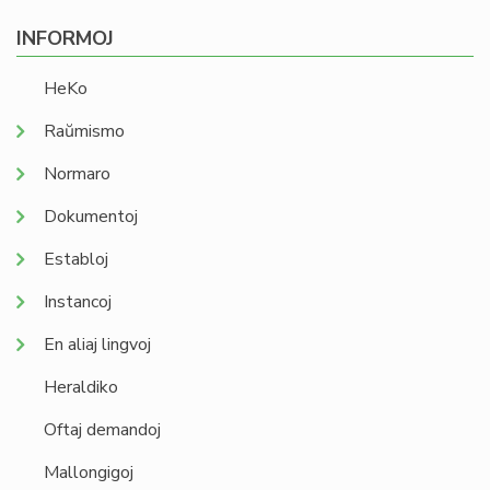
INFORMOJ
HeKo
Raŭmismo
Normaro
Dokumentoj
Establoj
Instancoj
En aliaj lingvoj
Heraldiko
Oftaj demandoj
Mallongigoj