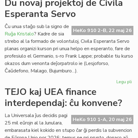
Du novaj projektoj de Civila
ma
Esperanta Servo
He
(2
om
Ĉu unua staĝo sub la signo de
HeKo 910 2-B, 22 maj 26
al
Ruĝa Kristalo
? Kadre de sia
Ber
strebo al la formado de volontuloj, Civila Esperanta Servo
Ni
planas organizi kurson pri unua helpo en esperanto, fare de
profesiulo el Germanio, s-ro Frank Lappe; probable tiu kurso
okazos dum venonta deĵorpatrolo ie (Lesjoforso,
Ĉaŭdefono, Malago, Bujumburo…).
Legu pli
pri
Du
TEJO kaj UEA finance
no
interdependaj: ĉu konvene?
pro
de
Civ
La Universala ĵus decidis pagi
HeKo 910 1-A, 20 maj 26
Es
25 mil eŭrojn al la Junulara,
Se
embarasata kiel kokido en stupo ĉar ĝi perdis la subvencion
de Eŭropa Unio por 2026: temus ne pri prunto, donaco aŭ