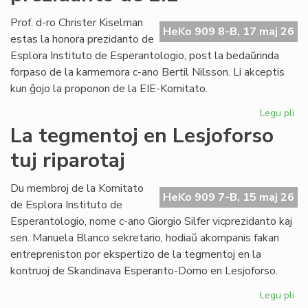
pri
kon
Prof. d-ro Christer Kiselman
HeKo 909 8-B, 17 maj 26
jur
estas la honora prezidanto de
Esplora Instituto de Esperantologio, post la bedaŭrinda
forpaso de la karmemora c-ano Bertil Nilsson. Li akceptis
kun ĝojo la proponon de la EIE-Komitato.
Legu pli
pri
Pro
La tegmentoj en Lesjoforso
Ki
tuj riparotaj
ho
pr
de
Du membroj de la Komitato
HeKo 909 7-B, 15 maj 26
EIE
de Esplora Instituto de
Esperantologio, nome c-ano Giorgio Silfer vicprezidanto kaj
sen. Manuela Blanco sekretario, hodiaŭ akompanis fakan
entrepreniston por ekspertizo de la tegmentoj en la
kontruoj de Skandinava Esperanto-Domo en Lesjoforso.
Legu pli
pri