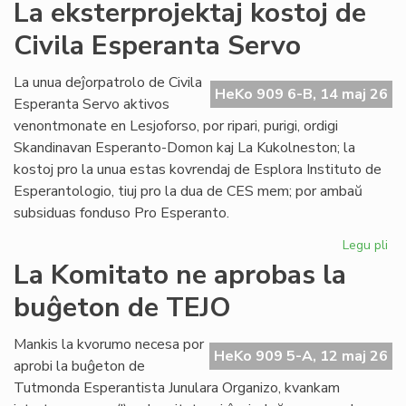
La
La eksterprojektaj kostoj de
te
Civila Esperanta Servo
en
Les
tuj
La unua deĵorpatrolo de Civila
HeKo 909 6-B, 14 maj 26
rip
Esperanta Servo aktivos
venontmonate en Lesjoforso, por ripari, purigi, ordigi
Skandinavan Esperanto-Domon kaj La Kukolneston; la
kostoj pro la unua estas kovrendaj de Esplora Instituto de
Esperantologio, tiuj pro la dua de CES mem; por ambaŭ
subsiduas fonduso Pro Esperanto.
Legu pli
pri
La
La Komitato ne aprobas la
eks
buĝeton de TEJO
kos
de
Civ
Mankis la kvorumo necesa por
HeKo 909 5-A, 12 maj 26
Es
aprobi la buĝeton de
Se
Tutmonda Esperantista Junulara Organizo, kvankam