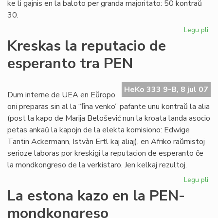
ke li gajnis en la baloto per granda majoritato: 50 kontraŭ
30.
Legu pli
pri
Eu
Kreskas la reputacio de
Sc
esperanto tra PEN
int
PE
sek
HeKo 333 9-B, 8 jul 07
Dum interne de UEA en Eŭropo
oni preparas sin al la “ﬁna venko” pafante unu kontraŭ la alia
(post la kapo de Marija Belošević nun la kroata landa asocio
petas ankaŭ la kapojn de la elekta komisiono: Edwige
Tantin Ackermann, Istvàn Ertl kaj aliaj), en Afriko raŭmistoj
serioze laboras por kreskigi la reputacion de esperanto ĉe
la mondkongreso de la verkistaro. Jen kelkaj rezultoj.
Legu pli
pri
Kr
La estona kazo en la PEN-
la
mondkongreso
rep