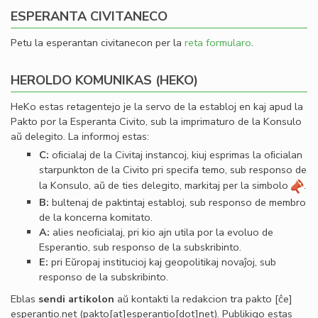
ESPERANTA CIVITANECO
Petu la esperantan civitanecon per la
reta formularo
.
HEROLDO KOMUNIKAS (HEKO)
HeKo estas retagentejo je la servo de la establoj en kaj apud la
Pakto por la Esperanta Civito, sub la imprimaturo de la Konsulo
aŭ delegito. La informoj estas:
C:
oﬁcialaj de la Civitaj instancoj, kiuj esprimas la oﬁcialan
starpunkton de la Civito pri specifa temo, sub responso de
la Konsulo, aŭ de ties delegito, markitaj per la simbolo
.
B:
bultenaj de paktintaj establoj, sub responso de membro
de la koncerna komitato.
A:
alies neoﬁcialaj, pri kio ajn utila por la evoluo de
Esperantio, sub responso de la subskribinto.
E:
pri Eŭropaj institucioj kaj geopolitikaj novaĵoj, sub
responso de la subskribinto.
Eblas
sendi
artikolon
aŭ kontakti la redakcion tra
pakto
[ĉe]
esperantio
.
net
(pakto[at]esperantio[dot]net)
. Publikigo estas