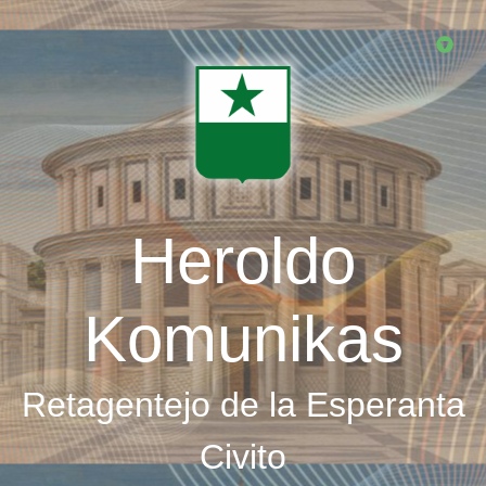
Skip
to
main
content
Heroldo
Komunikas
Retagentejo de la Esperanta
Civito