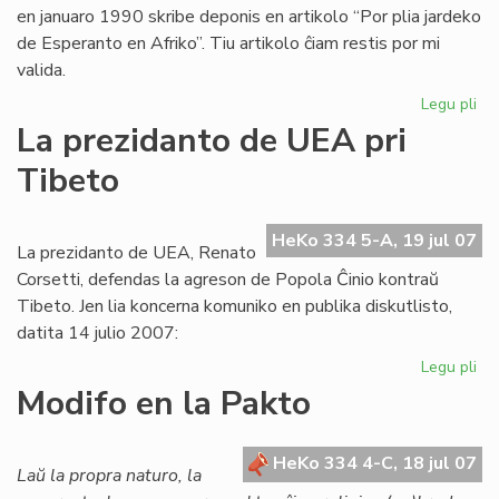
en januaro 1990 skribe deponis en artikolo “Por plia jardeko
de Esperanto en Afriko”. Tiu artikolo ĉiam restis por mi
valida.
Legu pli
pri
Ba
La prezidanto de UEA pri
pri
Tibeto
Afr
UE
raj
HeKo 334 5-A, 19 jul 07
se
La prezidanto de UEA, Renato
ne
Corsetti, defendas la agreson de Popola Ĉinio kontraŭ
pr
Tibeto. Jen lia koncerna komuniko en publika diskutlisto,
datita 14 julio 2007:
Legu pli
pri
La
Modifo en la Pakto
pr
de
UE
HeKo 334 4-C, 18 jul 07
Laŭ la propra naturo, la
pri