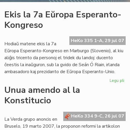
Ekis la 7a Eŭropa Esperanto-
Kongreso
HeKo 335 1-A, 29 jul 07
Hodiaŭ matene ekis la 7a
Eŭropa Esperanto-Kongreso en Marburgo (Slovenio), al kiu
aliĝis tricento da personoj el tridek du landoj: ducento
ĉeestis la inaŭguron, sub la gvido de Seán Ó Riain, irlanda
ambasadoro kaj prezidanto de Eŭropa Esperanto-Unio.
Legu pli
pri
Eki
Unua amendo al la
la
Konstitucio
7a
Eŭ
Es
HeKo 334 9-C, 26 jul 07
Ko
La Verda grupo anoncis en
Bruselo, 19 marto 2007, la proponon reformi la artikolon