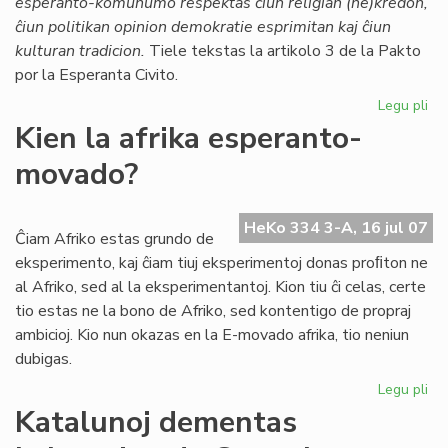
esperanto-komunumo respektas ĉiun religian (ne)kredon,
Ti
ĉiun politikan opinion demokratie esprimitan kaj ĉiun
kulturan tradicion.
Tiele tekstas la artikolo 3 de la Pakto
por la Esperanta Civito.
Legu pli
pri
Mo
Kien la afrika esperanto-
en
movado?
la
Pa
HeKo 334 3-A, 16 jul 07
Ĉiam Afriko estas grundo de
eksperimento, kaj ĉiam tiuj eksperimentoj donas proﬁton ne
al Afriko, sed al la eksperimentantoj. Kion tiu ĉi celas, certe
tio estas ne la bono de Afriko, sed kontentigo de propraj
ambicioj. Kio nun okazas en la E-movado afrika, tio neniun
dubigas.
Legu pli
pri
Ki
Katalunoj dementas
la