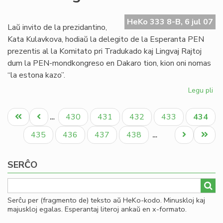
de
es
HeKo 333 8-B, 6 jul 07
tra
Laŭ invito de la prezidantino,
PE
Kata Kulavkova, hodiaŭ la delegito de la Esperanta PEN
prezentis al la Komitato pri Tradukado kaj Lingvaj Rajtoj
dum la PEN-mondkongreso en Dakaro tion, kion oni nomas
“la estona kazo”.
Legu pli
pri
La
Pagination
es
Unua
Antaŭa
Paĝo
Paĝo
Paĝo
Paĝo
Aktual
430
431
432
433
434
…
ka
paĝo
paĝo
paĝo
en
Paĝo
Paĝo
Paĝo
Paĝo
Next
Last
435
436
437
438
…
la
page
page
PE
SERĈO
mo
Serĉu per (fragmento de) teksto aŭ HeKo-kodo. Minuskloj kaj
majuskloj egalas. Esperantaj literoj ankaŭ en x-formato.