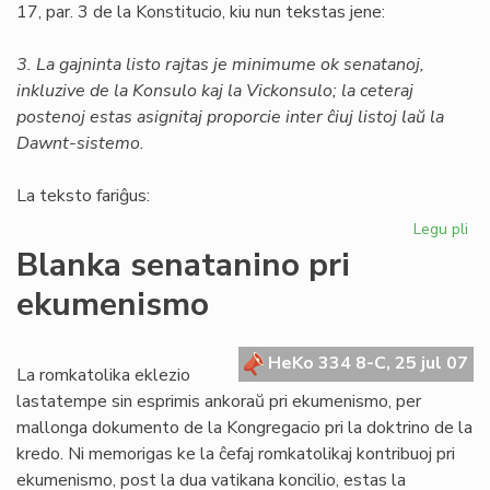
17, par. 3 de la Konstitucio, kiu nun tekstas jene:
3. La gajninta listo rajtas je minimume ok senatanoj,
inkluzive de la Konsulo kaj la Vickonsulo; la ceteraj
postenoj estas asignitaj proporcie inter ĉiuj listoj laŭ la
Dawnt-sistemo.
La teksto fariĝus:
Legu pli
pri
Un
Blanka senatanino pri
am
ekumenismo
al
la
Kon
HeKo 334 8-C, 25 jul 07
La romkatolika eklezio
lastatempe sin esprimis ankoraŭ pri ekumenismo, per
mallonga dokumento de la Kongregacio pri la doktrino de la
kredo. Ni memorigas ke la ĉefaj romkatolikaj kontribuoj pri
ekumenismo, post la dua vatikana koncilio, estas la