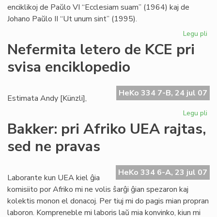
enciklikoj de Paŭlo VI “Ecclesiam suam” (1964) kaj de
Johano Paŭlo II “Ut unum sint” (1995).
Legu pli
pri
Bl
Nefermita letero de KCE pri
se
svisa enciklopedio
pri
ek
HeKo 334 7-B, 24 jul 07
Estimata Andy [Künzli],
Legu pli
pri
Ne
Bakker: pri Afriko UEA rajtas,
let
sed ne pravas
de
KC
pri
HeKo 334 6-A, 23 jul 07
svi
Laborante kun UEA kiel ĝia
enc
komisiito por Afriko mi ne volis ŝarĝi ĝian spezaron kaj
kolektis monon el donacoj. Per tiuj mi do pagis mian propran
laboron. Kompreneble mi laboris laŭ mia konvinko, kiun mi