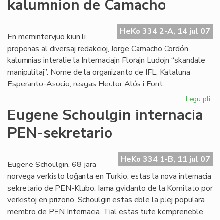
kalumnion de Camacho
afr
es
mo
HeKo 334 2-A, 14 jul 07
En memintervjuo kiun li
proponas al diversaj redakcioj, Jorge Camacho Cordón
kalumnias interalie la Internaciajn Florajn Ludojn “skandale
manipulitaj”. Nome de la organizanto de IFL, Kataluna
Esperanto-Asocio, reagas Hector Alós i Font:
Legu pli
pri
Kat
Eugene Schoulgin internacia
de
PEN-sekretario
ka
de
Ca
HeKo 334 1-B, 11 jul 07
Eugene Schoulgin, 68-jara
norvega verkisto loĝanta en Turkio, estas la nova internacia
sekretario de PEN-Klubo. Iama gvidanto de la Komitato por
verkistoj en prizono, Schoulgin estas eble la plej populara
membro de PEN Internacia. Tial estas tute kompreneble