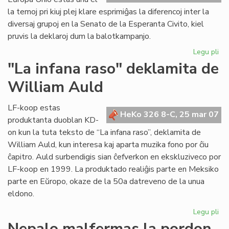
ka
la temoj pri kiuj plej klare esprimiĝas la diferencoj inter la
diversaj grupoj en la Senato de la Esperanta Civito, kiel
pruvis la deklaroj dum la balotkampanjo.
Legu pli
pri
Po
"La infana raso" deklamita de
la
William Auld
dek
en
Ber
LF-koop estas
HeKo 326 8-C, 25 mar 07
produktanta duoblan KD-
on kun la tuta teksto de “La infana raso”, deklamita de
William Auld, kun interesa kaj aparta muzika fono por ĉiu
ĉapitro. Auld surbendigis sian ĉefverkon en ekskluziveco por
LF-koop en 1999. La produktado realiĝis parte en Meksiko
parte en Eŭropo, okaze de la 50a datreveno de la unua
eldono.
Legu pli
pri
"L
Nepalo malfermas la pordon