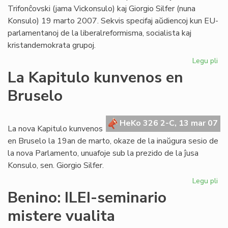
Trifonĉovski (jama Vickonsulo) kaj Giorgio Silfer (nuna
Konsulo) 19 marto 2007. Sekvis specifaj aŭdiencoj kun EU-
parlamentanoj de la liberalreformisma, socialista kaj
kristandemokrata grupoj.
Legu pli
pri
Su
La Kapitulo kunvenos en
pa
Bruselo
ses
en
Br
HeKo 326 2-C, 13 mar 07
La nova Kapitulo kunvenos
en Bruselo la 19an de marto, okaze de la inaŭgura sesio de
la nova Parlamento, unuafoje sub la prezido de la ĵusa
Konsulo, sen. Giorgio Silfer.
Legu pli
pri
La
Benino: ILEI-seminario
Kap
mistere vualita
ku
en