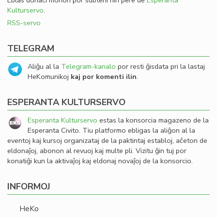
Eblas donaci monon por subteni nin pere de
Esperanta
Kulturservo
.
RSS-servo
TELEGRAM
Aliĝu al la
Telegram-kanalo
por resti ĝisdata pri la lastaj
HeKomunikoj
kaj por komenti ilin
.
ESPERANTA KULTURSERVO
Esperanta Kulturservo
estas la konsorcia magazeno de la
Esperanta Civito. Tiu platformo ebligas la aliĝon al la
eventoj kaj kursoj organizataj de la paktintaj establoj, aĉeton de
eldonaĵoj, abonon al revuoj kaj multe pli. Vizitu ĝin tuj por
konatiĝi kun la aktivaĵoj kaj eldonaj novaĵoj de la konsorcio.
INFORMOJ
HeKo