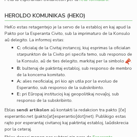
HEROLDO KOMUNIKAS (HEKO)
HeKo estas retagentejo je la servo de la establoj en kaj apud la
Pakto por la Esperanta Civito, sub la imprimaturo de la Konsulo
aŭ delegito. La informoj estas:
C:
oﬁcialaj de la Civitaj instancoj, kiuj esprimas la oﬁcialan
starpunkton de la Civito pri specifa temo, sub responso de
la Konsulo, aŭ de ties delegito, markitaj per la simbolo
.
B:
bultenaj de paktintaj establoj, sub responso de membro
de la koncerna komitato.
A:
alies neoﬁcialaj, pri kio ajn utila por la evoluo de
Esperantio, sub responso de la subskribinto.
E:
pri Eŭropaj institucioj kaj geopolitikaj novaĵoj, sub
responso de la subskribinto.
Eblas
sendi
artikolon
aŭ kontakti la redakcion tra
pakto
[ĉe]
esperantio
.
net
(pakto[at]esperantio[dot]net)
. Publikigo estas
rajto por esperantaj civitanoj kaj paktintaj establoj, laŭdiskrecia
por la ceteraj.