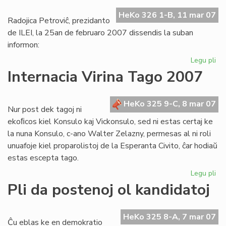
Br
HeKo 326 1-B, 11 mar 07
Radojica Petroviĉ, prezidanto
de ILEI, la 25an de februaro 2007 dissendis la suban
informon:
Legu pli
pri
Be
Internacia Virina Tago 2007
ILE
se
mi
HeKo 325 9-C, 8 mar 07
Nur post dek tagoj ni
vua
ekoﬁcos kiel Konsulo kaj Vickonsulo, sed ni estas certaj ke
la nuna Konsulo, c-ano Walter Zelazny, permesas al ni roli
unuafoje kiel proparolistoj de la Esperanta Civito, ĉar hodiaŭ
estas escepta tago.
Legu pli
pri
Int
Pli da postenoj ol kandidatoj
Vir
Ta
20
HeKo 325 8-A, 7 mar 07
Ĉu eblas ke en demokratio