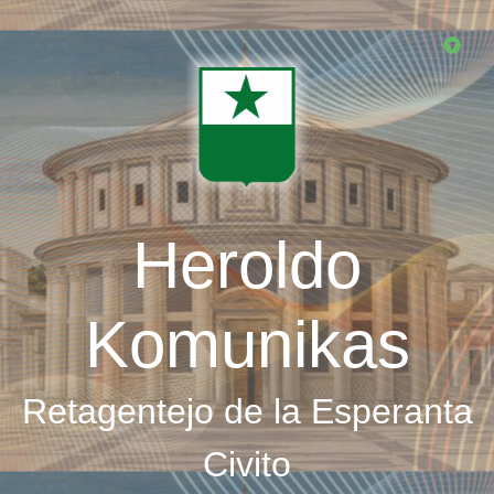
Skip
to
main
content
Heroldo
Komunikas
Retagentejo de la Esperanta
Civito