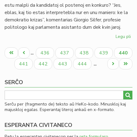
estu malpli da kandidatoj ol postenoj en konkuro? “Jes,
eblas, kaj tio estas interpretebla nur en unu maniero: ke la
demokratio krizas”, komentarias Giorgio Silfer, profesie
politologo kaj parlamenta asistanto dum dek kvin jaroj.
Legu pli
pri
Pli
Pagination
da
Unua
Antaŭa
Paĝo
Paĝo
Paĝo
Paĝo
Aktual
436
437
438
439
440
…
po
paĝo
paĝo
paĝo
ol
Paĝo
Paĝo
Paĝo
Paĝo
Next
Last
441
442
443
444
…
kan
page
page
SERĈO
Serĉu per (fragmento de) teksto aŭ HeKo-kodo. Minuskloj kaj
majuskloj egalas. Esperantaj literoj ankaŭ en x-formato.
ESPERANTA CIVITANECO
Petu la esperantan civitanecon per la
reta formularo
.