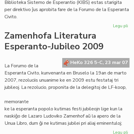
Biblioteka Sistemo de Esperantio (KIBS) estas starigita
per direktivo ĵus aprobita fare de la Forumo de la Esperanta
Civito.
Legu pli
pri
Ko
Zamenhofa Literatura
Int
Esperanto-Jubileo 2009
Bib
Si
de
HeKo 326 5-C, 23 mar 07
Es
La Forumo de la
Esperanta Civito, kunvenanta en Bruselo la 19an de marto
2007, rezoluciis unuanime ke en 2009 estu festataj tri
jubileoj. La rezolucio, proponita de la delegitoj de LF-koop,
memorante
ke la esperanta popolo kutimas festi jubileojn lige kun la
naskiĝo de Lazaro Ludoviko Zamenhof aŭ la apero de la
Unua Libro, dum ĝi ne kutimas jubilei pri aliaj eminentuloj;
Legu pli
pri