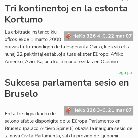
Za
Tri kontinentoj en la estonta
Lit
Kortumo
Es
Jub
20
La arbitracia instanco kiu
HeKo 326 4-C, 22 mar 07
oﬁcos ekde 1 marto 2008
pruvas la tutmondiĝon de la Esperanta Civito, kie kvin el la
nunaj 22 paktintaj establoj situas ekster Eŭropo: Afriko,
Ameriko, Azio. Kaj unu kortumano rezidas en Oceanio.
Legu pli
pri
Tri
Sukcesa parlamenta sesio en
kon
Bruselo
en
la
es
HeKo 326 3-C, 21 mar 07
Ko
En la tre digna kadro de
salono afable disponigita de la Eŭropa Parlamento en
Bruselo (palaco Altiero Spinelli) okazis la inaŭgura sesio de
la nova Civita Parlamento, sub la prezido de Ljubomir