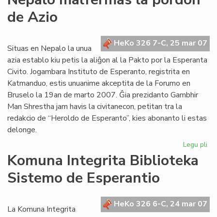
inf
de Azio
ra
de
de
HeKo 326 7-C, 25 mar 07
Wi
Situas en Nepalo la unua
Au
azia establo kiu petis la aliĝon al la Pakto por la Esperanta
Civito. Jogambara Instituto de Esperanto, registrita en
Katmanduo, estis unuanime akceptita de la Forumo en
Bruselo la 19an de marto 2007. Ĝia prezidanto Gambhir
Man Shrestha jam havis la civitanecon, petitan tra la
redakcio de “Heroldo de Esperanto”, kies abonanto li estas
delonge.
Legu pli
pri
Ne
Komuna Integrita Biblioteka
ma
Sistemo de Esperantio
la
po
de
HeKo 326 6-C, 24 mar 07
Az
La Komuna Integrita