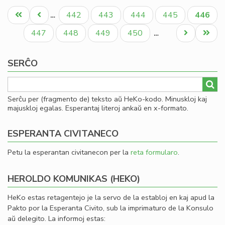
Pagination
ne
Unua
Antaŭa
Paĝo
Paĝo
Paĝo
Paĝo
Aktual
442
443
444
445
446
…
plu
paĝo
paĝo
paĝo
ĉe
Paĝo
Paĝo
Paĝo
Paĝo
Next
Last
447
448
449
450
…
de
page
page
"S
SERĈO
Serĉu per (fragmento de) teksto aŭ HeKo-kodo. Minuskloj kaj
majuskloj egalas. Esperantaj literoj ankaŭ en x-formato.
ESPERANTA CIVITANECO
Petu la esperantan civitanecon per la
reta formularo
.
HEROLDO KOMUNIKAS (HEKO)
HeKo estas retagentejo je la servo de la establoj en kaj apud la
Pakto por la Esperanta Civito, sub la imprimaturo de la Konsulo
aŭ delegito. La informoj estas: