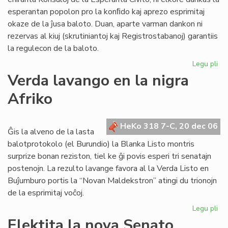
16
esperantan popolon pro la konﬁdo kaj aprezo esprimitaj
nu
okaze de la ĵusa baloto. Duan, aparte varman dankon ni
20
rezervas al kiuj (skrutiniantoj kaj Registrostabanoj) garantiis
la regulecon de la baloto.
Legu pli
pri
Ko
Verda lavango en la nigra
sal
Afriko
HeKo 318 7-C, 20 dec 06
Ĝis la alveno de la lasta
balotprotokolo (el Burundio) la Blanka Listo montris
surprize bonan reziston, tiel ke ĝi povis esperi tri senatajn
postenojn. La rezulto lavange favora al la Verda Listo en
Buĵumburo portis la “Novan Maldekstron” atingi du trionojn
de la esprimitaj voĉoj.
Legu pli
pri
Ve
Elektita la nova Senato