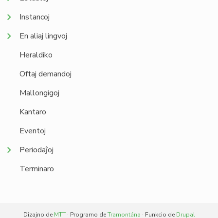
Instancoj
En aliaj lingvoj
Heraldiko
Oftaj demandoj
Mallongigoj
Kantaro
Eventoj
Periodaĵoj
Terminaro
Dizajno de
MTT
· Programo de
Tramontána
· Funkcio de
Drupal