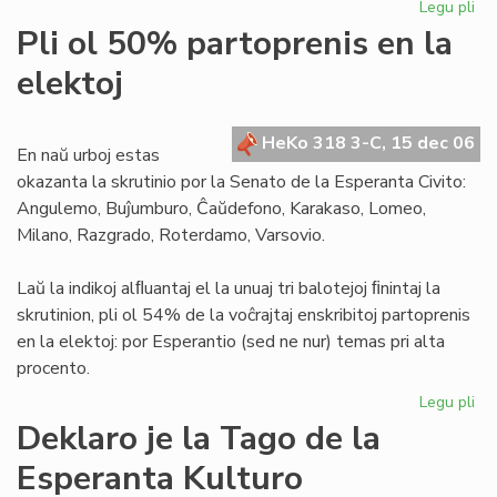
Legu pli
pri
Za
Pli ol 50% partoprenis en la
est
elektoj
ne
po
ne
HeKo 318 3-C, 15 dec 06
isr
En naŭ urboj estas
okazanta la skrutinio por la Senato de la Esperanta Civito:
Angulemo, Buĵumburo, Ĉaŭdefono, Karakaso, Lomeo,
Milano, Razgrado, Roterdamo, Varsovio.
Laŭ la indikoj alﬂuantaj el la unuaj tri balotejoj ﬁnintaj la
skrutinion, pli ol 54% de la voĉrajtaj enskribitoj partoprenis
en la elektoj: por Esperantio (sed ne nur) temas pri alta
procento.
Legu pli
pri
Pli
Deklaro je la Tago de la
ol
Esperanta Kulturo
50
par