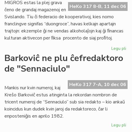
Po
MIGROS estas la plej grava
HeKo 317 8-B, 11 dec 06
Ra
ĉeno de grandaj magazenoj en
Svislando. Tiu ĉi federacio de kooperativoj, kies nomo
franclingve signifas “duongroce”, havas kelkajn apartajn
trajtojn: ekzemple ĝi ne vendas alkoholaĵojn kaj ĝi ﬁnancas
kulturan aktivecon per ﬁksa procento de siaj proﬁtoj.
Legu pli
pri
Be
Barkoviĉ ne plu ĉefredaktoro
re
de "Sennaciulo"
ati
ĉe
MI
HeKo 317 7-A, 10 dec 06
Mankis nur kvin numeroj, kaj
Kreŝo Barkoviĉ estus atinginta la rekordan nombron de
tricent numeroj de “Sennaciulo” sub sia redakto – kio ankaŭ
koincidus kun dudek kvin jaroj da redaktoreco, ĉar li
enposteniĝis en aprilo 1982.
Legu pli
pri
Bar