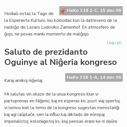
en
HeKo 318 2-C, 15 dec 06
la
Hodiaŭ estas la Tago de
ele
la Esperanta Kulturo, kiu koincidas kun la datreveno de la
naskiĝo de Lazaro Ludoviko Zamenhof. En atmosfero de
ĝojo, ne povas manki momento de malĝojo.
Legu pli
pri
De
Saluto de prezidanto
je
Oguinye al Niĝeria kongreso
la
Ta
de
HeKo 318 1-A, 14 dec 06
la
Karaj amikoj niĝeriaj,
Es
Kul
Mi salutas vin okaze de la unua kongreso kiun vi
partoprenas en Niĝerio, kaj mi esperas ke, post viaj spertoj,
vi lernos kiel la temo de la kongreso sugestas memstariĝi
kaj agi laŭplaĉe, sen la inﬂuo kaj diktado de eŭropaj
imperialistoj, koloniigistoj ks, kiuj pensas erare ke ni daŭre