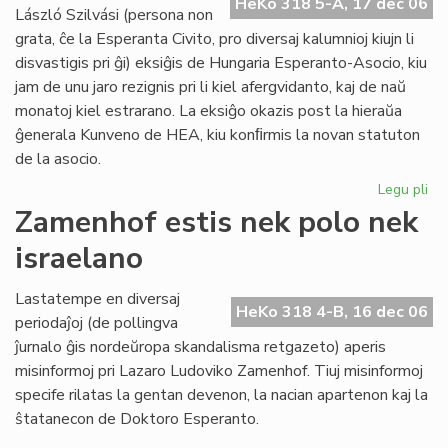
HeKo 318 5-A, 17 dec 06
László Szilvási (persona non
grata, ĉe la Esperanta Civito, pro diversaj kalumnioj kiujn li
disvastigis pri ĝi) eksiĝis de Hungaria Esperanto-Asocio, kiu
jam de unu jaro rezignis pri li kiel afergvidanto, kaj de naŭ
monatoj kiel estrarano. La eksiĝo okazis post la hieraŭa
ĝenerala Kunveno de HEA, kiu konﬁrmis la novan statuton
de la asocio.
Legu pli
pri
"P
Zamenhof estis nek polo nek
no
israelano
gra
ma
en
Lastatempe en diversaj
HeKo 318 4-B, 16 dec 06
Hu
periodaĵoj (de pollingva
ĵurnalo ĝis nordeŭropa skandalisma retgazeto) aperis
misinformoj pri Lazaro Ludoviko Zamenhof. Tiuj misinformoj
specife rilatas la gentan devenon, la nacian apartenon kaj la
ŝtatanecon de Doktoro Esperanto.