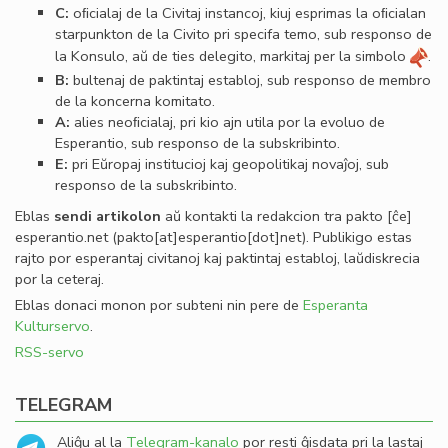
C:
oﬁcialaj de la Civitaj instancoj, kiuj esprimas la oﬁcialan
starpunkton de la Civito pri specifa temo, sub responso de
la Konsulo, aŭ de ties delegito, markitaj per la simbolo
.
B:
bultenaj de paktintaj establoj, sub responso de membro
de la koncerna komitato.
A:
alies neoﬁcialaj, pri kio ajn utila por la evoluo de
Esperantio, sub responso de la subskribinto.
E:
pri Eŭropaj institucioj kaj geopolitikaj novaĵoj, sub
responso de la subskribinto.
Eblas
sendi
artikolon
aŭ kontakti la redakcion tra
pakto
[ĉe]
esperantio
.
net
(pakto[at]esperantio[dot]net)
. Publikigo estas
rajto por esperantaj civitanoj kaj paktintaj establoj, laŭdiskrecia
por la ceteraj.
Eblas donaci monon por subteni nin pere de
Esperanta
Kulturservo
.
RSS-servo
TELEGRAM
Aliĝu al la
Telegram-kanalo
por resti ĝisdata pri la lastaj