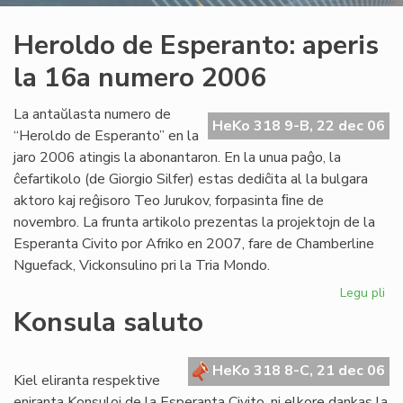
Heroldo de Esperanto: aperis
la 16a numero 2006
La antaŭlasta numero de
HeKo 318 9-B, 22 dec 06
“Heroldo de Esperanto” en la
jaro 2006 atingis la abonantaron. En la unua paĝo, la
ĉefartikolo (de Giorgio Silfer) estas dediĉita al la bulgara
aktoro kaj reĝisoro Teo Jurukov, forpasinta ﬁne de
novembro. La frunta artikolo prezentas la projektojn de la
Esperanta Civito por Afriko en 2007, fare de Chamberline
Nguefack, Vickonsulino pri la Tria Mondo.
Legu pli
pri
He
Konsula saluto
de
Es
ape
HeKo 318 8-C, 21 dec 06
Kiel eliranta respektive
la
eniranta Konsuloj de la Esperanta Civito, ni elkore dankas la