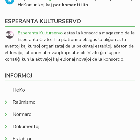
HeKomunikoj
kaj por komenti ilin
.
ESPERANTA KULTURSERVO
Esperanta Kulturservo
estas la konsorcia magazeno de la
Esperanta Civito. Tiu platformo ebligas la aliĝon al la
eventoj kaj kursoj organizataj de la paktintaj establoj, aĉeton de
eldonaĵoj, abonon al revuoj kaj multe pli. Vizitu ĝin tuj por
konatiĝi kun la aktivaĵoj kaj eldonaj novaĵoj de la konsorcio.
INFORMOJ
HeKo
Raŭmismo
Normaro
Dokumentoj
Establoj