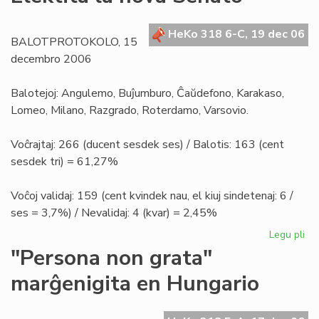
la
en
la
HeKo 318 6-C, 19 dec 06
BALOTPROTOKOLO, 15
nig
decembro 2006
Afr
Balotejoj: Angulemo, Buĵumburo, Ĉaŭdefono, Karakaso,
Lomeo, Milano, Razgrado, Roterdamo, Varsovio.
Voĉrajtaj: 266 (ducent sesdek ses) / Balotis: 163 (cent
sesdek tri) = 61,27%
Voĉoj validaj: 159 (cent kvindek nau, el kiuj sindetenaj: 6 /
ses = 3,7%) / Nevalidaj: 4 (kvar) = 2,45%
Legu pli
pri
Ele
"Persona non grata"
la
marĝenigita en Hungario
no
Se