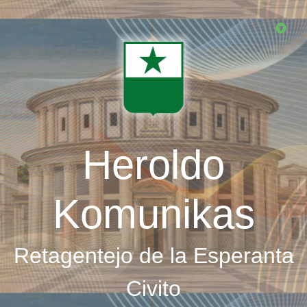
Skip
to
main
content
Heroldo
Komunikas
Retagentejo de la Esperanta
Civito