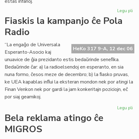
estas infanoj.
Legu pli
pri
Sa
Fiaskis la kampanjo ĉe Pola
de
Radio
pr
Og
al
“La engaĝo de Universala
HeKo 317 9-A, 12 dec 06
Niĝ
Esperanto-Asocio kaj
ko
unuavice de ĝia prezidanto estis bedaŭrinde seneﬁka.
Bedaŭrinde ĉar: a) la radioelsendoj en esperanto, en sia
nuna formo, ĉesos meze de decembro; b) la ﬁasko pruvas,
ke UEA kapablas inﬂui la eksteran mondon nek por atingi la
Finan Venkon nek por gardi la jam konkeritajn poziciojn, eĉ
por siaj geamikoj.
Legu pli
pri
Fia
Bela reklama atingo ĉe
la
MIGROS
ka
ĉe