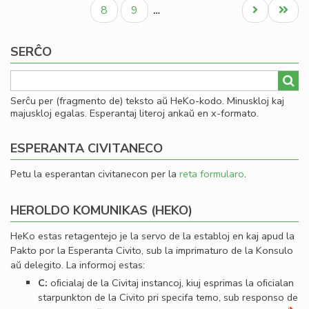
paĝo
paĝo
paĝo
Civ
Paĝo
Paĝo
Next
Last
8
9
…
Es
page
page
Se
SERĈO
Serĉu per (fragmento de) teksto aŭ HeKo-kodo. Minuskloj kaj
majuskloj egalas. Esperantaj literoj ankaŭ en x-formato.
ESPERANTA CIVITANECO
Petu la esperantan civitanecon per la
reta formularo
.
HEROLDO KOMUNIKAS (HEKO)
HeKo estas retagentejo je la servo de la establoj en kaj apud la
Pakto por la Esperanta Civito, sub la imprimaturo de la Konsulo
aŭ delegito. La informoj estas:
C:
oﬁcialaj de la Civitaj instancoj, kiuj esprimas la oﬁcialan
starpunkton de la Civito pri specifa temo, sub responso de