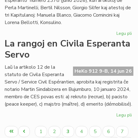
Esperanto” numero 2378 (junio 2026), kun artikoloj de
Perla Martinelli, Bertil Nilsson, Giorgio Silfer kaj atestoj de
tri Kapitulanoj: Manuela Blanco, Giacomo Comincini kaj
Lorena Bellotti, Konsulino.
Legu pli
pri
Sa
La rangoj en Civila Esperanta
Ĉa
Servo
Les
jun
He
Laŭ la artikolo 12 de la
HeKo 912 9-B, 14 jun 26
23
statuto de Civila Esperanta
Servo / Service Civil Espérantien, aprobita kaj registrita ĉe
notario Martin Sindabizera en Bujumburo, 10 januaro 2024,
membro de CES povas esti: a) rekruto (recrue), b) pacisto
(peace keeper), c) majstro (maître), d) emerito (démobilisé).
Legu pli
pri
La
Pagination
ran
Unua
Antaŭa
Paĝo
Paĝo
Aktuala
Paĝo
Paĝo
Paĝo
Paĝo
1
2
3
4
5
6
7
en