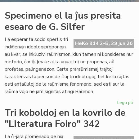
Specimeno el la ĵus presita
esearo de G. Silfer
La esperanta socio spertis tri
HeKo 914 2-B, 29 jun 26
indiĝenajn ideologiproponojn:
aŭ kvar, se inkluzivi raŭmismon, kiun tamen ni konsideras nur
metodo, ĉar ĝi (male al la unuaj tri) ne proponas, aŭ
profetas, palingenezon. Certe praraŭmismaj trajtoj
karakterizas la penson de ĉiuj tri ideologoj, tiel ke ili rajtas
esti antaŭuloj de la raŭmisma fenomeno; sed esti sur la
raŭma vojo ne jam signifas atingi Raŭmon.
Legu pli
pri
Sp
Tri koboldoj en la kovrilo de
el
"Literatura Foiro" 342
la
ĵus
pre
La ĉi-jara promenado de nia