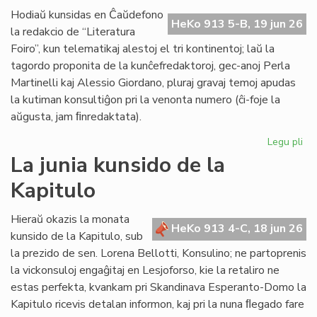
de
Hodiaŭ kunsidas en Ĉaŭdefono
HeKo 913 5-B, 19 jun 26
UN
la redakcio de “Literatura
kaj
Foiro”, kun telematikaj alestoj el tri kontinentoj; laŭ la
Un
tagordo proponita de la kunĉefredaktoroj, gec-anoj Perla
Martinelli kaj Alessio Giordano, pluraj gravaj temoj apudas
la kutiman konsultiĝon pri la venonta numero (ĉi-foje la
aŭgusta, jam ﬁnredaktata).
Legu pli
pri
Pe
La junia kunsido de la
ku
Kapitulo
de
la
re
Hieraŭ okazis la monata
HeKo 913 4-C, 18 jun 26
de
kunsido de la Kapitulo, sub
"Li
la prezido de sen. Lorena Bellotti, Konsulino; ne partoprenis
Foi
la vickonsuloj engaĝitaj en Lesjoforso, kie la retaliro ne
estas perfekta, kvankam pri Skandinava Esperanto-Domo la
Kapitulo ricevis detalan informon, kaj pri la nuna ﬂegado fare