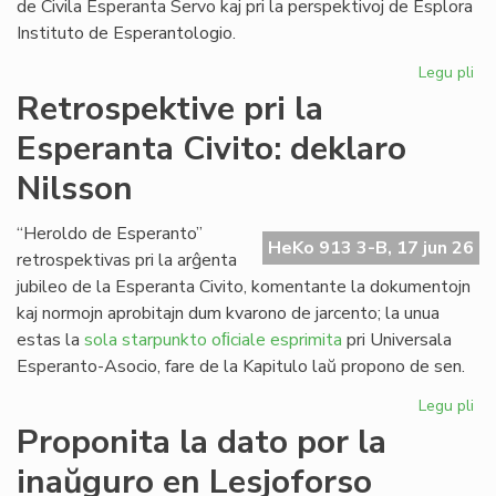
de Civila Esperanta Servo kaj pri la perspektivoj de Esplora
Instituto de Esperantologio.
Legu pli
pri
La
Retrospektive pri la
jun
Esperanta Civito: deklaro
ku
de
Nilsson
la
Kap
“Heroldo de Esperanto”
HeKo 913 3-B, 17 jun 26
retrospektivas pri la arĝenta
jubileo de la Esperanta Civito, komentante la dokumentojn
kaj normojn aprobitajn dum kvarono de jarcento; la unua
estas la
sola starpunkto oﬁciale esprimita
pri Universala
Esperanto-Asocio, fare de la Kapitulo laŭ propono de sen.
Legu pli
pri
Re
Proponita la dato por la
pri
inaŭguro en Lesjoforso
la