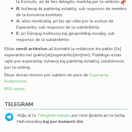
la Konsulo, aŭ de ties delegito, markitaj per la simbolo
.
B:
bultenaj de paktintaj establoj, sub responso de membro
de la koncerna komitato.
A:
alies neoﬁcialaj, pri kio ajn utila por la evoluo de
Esperantio, sub responso de la subskribinto.
E:
pri Eŭropaj institucioj kaj geopolitikaj novaĵoj, sub
responso de la subskribinto.
Eblas
sendi
artikolon
aŭ kontakti la redakcion tra
pakto
[ĉe]
esperantio
.
net
(pakto[at]esperantio[dot]net)
. Publikigo estas
rajto por esperantaj civitanoj kaj paktintaj establoj, laŭdiskrecia
por la ceteraj.
Eblas donaci monon por subteni nin pere de
Esperanta
Kulturservo
.
RSS-servo
TELEGRAM
Aliĝu al la
Telegram-kanalo
por resti ĝisdata pri la lastaj
HeKomunikoj
kaj por komenti ilin
.