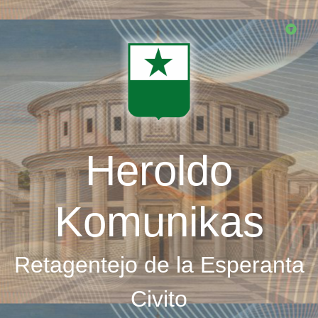
Skip
to
main
content
Heroldo
Komunikas
Retagentejo de la Esperanta
Civito