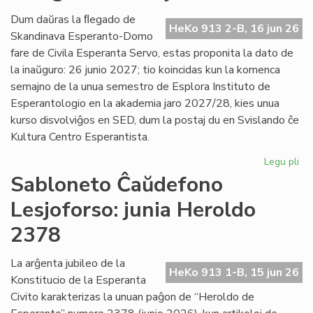
Es
Civ
Dum daŭras la ﬂegado de
HeKo 913 2-B, 16 jun 26
de
Skandinava Esperanto-Domo
Ni
fare de Civila Esperanta Servo, estas proponita la dato de
la inaŭguro: 26 junio 2027; tio koincidas kun la komenca
semajno de la unua semestro de Esplora Instituto de
Esperantologio en la akademia jaro 2027/28, kies unua
kurso disvolviĝos en SED, dum la postaj du en Svislando ĉe
Kultura Centro Esperantista.
Legu pli
pri
Pr
Sabloneto Ĉaŭdefono
la
Lesjoforso: junia Heroldo
da
po
2378
la
in
La arĝenta jubileo de la
en
HeKo 913 1-B, 15 jun 26
Konstitucio de la Esperanta
Les
Civito karakterizas la unuan paĝon de “Heroldo de