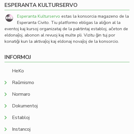
ESPERANTA KULTURSERVO
Esperanta Kulturservo
estas la konsorcia magazeno de la
Esperanta Civito. Tiu platformo ebligas la aliĝon al la
eventoj kaj kursoj organizataj de la paktintaj establoj, aĉeton de
eldonaĵoj, abonon al revuoj kaj multe pli. Vizitu ĝin tuj por
konatiĝi kun la aktivaĵoj kaj eldonaj novaĵoj de la konsorcio.
INFORMOJ
HeKo
Raŭmismo
Normaro
Dokumentoj
Establoj
Instancoj