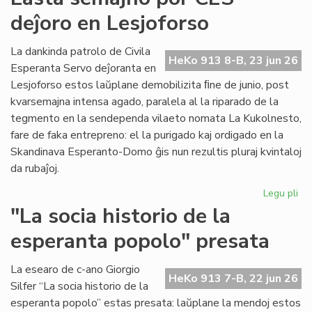
for
deĵoro en Lesjoforso
en
ro
tir
La dankinda patrolo de Civila
HeKo 913 8-B, 23 jun 26
Esperanta Servo deĵoranta en
Lesjoforso estos laŭplane demobilizita ﬁne de junio, post
kvarsemajna intensa agado, paralela al la riparado de la
tegmento en la sendependa vilaeto nomata La Kukolnesto,
fare de faka entrepreno: el la purigado kaj ordigado en la
Skandinava Esperanto-Domo ĝis nun rezultis pluraj kvintaloj
da rubaĵoj.
Legu pli
pri
La
"La socia historio de la
se
esperanta popolo" presata
po
CE
deĵ
La esearo de c-ano Giorgio
HeKo 913 7-B, 22 jun 26
en
Silfer “La socia historio de la
Les
esperanta popolo” estas presata: laŭplane la mendoj estos