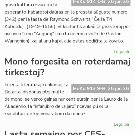
HeKo 914 1-B, 26 jun 26
es
grava kultura revuo tra la
de
esperanto-kabaretoj daŭras en la presata aŭgusta numero
G.
(342) per la lasta de Raymond Schwartz “Ĉe la Tri
Sil
Koboldoj” (1949-1956), el kiu fontis ankaŭ la geaktoroj por
nia unua ﬁlmo “Angoroj” (kun la ĉiĉerona voĉo de Gaston
Waringhien): kaj al unu kaj al alia estas dediĉita la kovrilo.
Legu pli
pri
Tri
Mono forgesita en roterdamaj
ko
tirkestoj?
en
la
kov
Inter la literaturaj konkursoj, la
HeKo 913 9-B, 25 jun 26
de
Belartaj disdonas plej multe
"Li
da mono: se verko gajnas nur cent eŭrojn per la Laŭro de la
Foi
Akademio, la “infanlibro de la jaro” ricevas pli ol la
34
kvinoblon; de kie venas tiom da mono?
Legu pli
pri
Mo
Lasta semajno por CES-