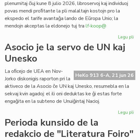
plenumitaj ĉiuj kune 8 julio 2026, libroservoj kaj individuoj
povas mendi proﬁtante la pli malaltajn kostojn pro la
ekspedo el tarife avantaĝa lando de Eŭropa Unio; la
mendojn akceptas la eldonejo tuj tra
lf-koop@
Legu pli
pri
"L
Asocio je la servo de UN kaj
soc
Unesko
his
de
la
La oﬁcejo de UEA en Nov-
HeKo 913 6-A, 21 jun 26
es
Jorko diskonigis raporton pri la
po
aktiveco de la Asocio ĉe UN kaj Unesko, resumebla en la
pr
sekvaj kvin agadoj: el ili oni deduktas ke ĝi estas forte
engaĝita en la subteno de Unuiĝintaj Nacioj.
Legu pli
pri
As
Perioda kunsido de la
je
redakcio de "Literatura Foiro"
la
se