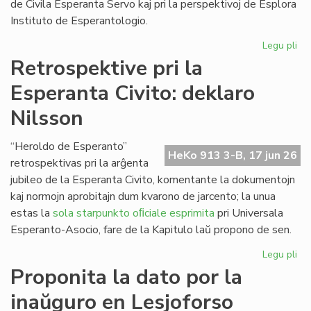
de Civila Esperanta Servo kaj pri la perspektivoj de Esplora
Instituto de Esperantologio.
Legu pli
pri
La
Retrospektive pri la
jun
Esperanta Civito: deklaro
ku
de
Nilsson
la
Kap
“Heroldo de Esperanto”
HeKo 913 3-B, 17 jun 26
retrospektivas pri la arĝenta
jubileo de la Esperanta Civito, komentante la dokumentojn
kaj normojn aprobitajn dum kvarono de jarcento; la unua
estas la
sola starpunkto oﬁciale esprimita
pri Universala
Esperanto-Asocio, fare de la Kapitulo laŭ propono de sen.
Legu pli
pri
Re
Proponita la dato por la
pri
inaŭguro en Lesjoforso
la