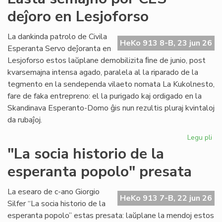
for
deĵoro en Lesjoforso
en
ro
tir
La dankinda patrolo de Civila
HeKo 913 8-B, 23 jun 26
Esperanta Servo deĵoranta en
Lesjoforso estos laŭplane demobilizita ﬁne de junio, post
kvarsemajna intensa agado, paralela al la riparado de la
tegmento en la sendependa vilaeto nomata La Kukolnesto,
fare de faka entrepreno: el la purigado kaj ordigado en la
Skandinava Esperanto-Domo ĝis nun rezultis pluraj kvintaloj
da rubaĵoj.
Legu pli
pri
La
"La socia historio de la
se
esperanta popolo" presata
po
CE
deĵ
La esearo de c-ano Giorgio
HeKo 913 7-B, 22 jun 26
en
Silfer “La socia historio de la
Les
esperanta popolo” estas presata: laŭplane la mendoj estos