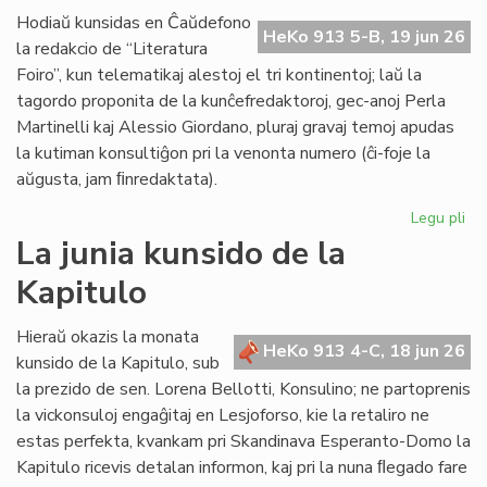
de
Hodiaŭ kunsidas en Ĉaŭdefono
HeKo 913 5-B, 19 jun 26
UN
la redakcio de “Literatura
kaj
Foiro”, kun telematikaj alestoj el tri kontinentoj; laŭ la
Un
tagordo proponita de la kunĉefredaktoroj, gec-anoj Perla
Martinelli kaj Alessio Giordano, pluraj gravaj temoj apudas
la kutiman konsultiĝon pri la venonta numero (ĉi-foje la
aŭgusta, jam ﬁnredaktata).
Legu pli
pri
Pe
La junia kunsido de la
ku
Kapitulo
de
la
re
Hieraŭ okazis la monata
HeKo 913 4-C, 18 jun 26
de
kunsido de la Kapitulo, sub
"Li
la prezido de sen. Lorena Bellotti, Konsulino; ne partoprenis
Foi
la vickonsuloj engaĝitaj en Lesjoforso, kie la retaliro ne
estas perfekta, kvankam pri Skandinava Esperanto-Domo la
Kapitulo ricevis detalan informon, kaj pri la nuna ﬂegado fare