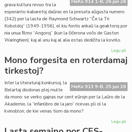
HeKo 914 1-B, 26 jun 26
es
grava kultura revuo tra la
de
esperanto-kabaretoj daŭras en la presata aŭgusta numero
G.
(342) per la lasta de Raymond Schwartz “Ĉe la Tri
Sil
Koboldoj” (1949-1956), el kiu fontis ankaŭ la geaktoroj por
nia unua ﬁlmo “Angoroj” (kun la ĉiĉerona voĉo de Gaston
Waringhien): kaj al unu kaj al alia estas dediĉita la kovrilo.
Legu pli
pri
Tri
Mono forgesita en roterdamaj
ko
tirkestoj?
en
la
kov
Inter la literaturaj konkursoj, la
HeKo 913 9-B, 25 jun 26
de
Belartaj disdonas plej multe
"Li
da mono: se verko gajnas nur cent eŭrojn per la Laŭro de la
Foi
Akademio, la “infanlibro de la jaro” ricevas pli ol la
34
kvinoblon; de kie venas tiom da mono?
Legu pli
pri
Mo
Lasta semajno por CES-