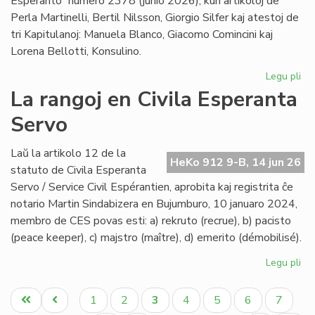
Esperanto” numero 2378 (junio 2026), kun artikoloj de
Perla Martinelli, Bertil Nilsson, Giorgio Silfer kaj atestoj de
tri Kapitulanoj: Manuela Blanco, Giacomo Comincini kaj
Lorena Bellotti, Konsulino.
Legu pli
pri
Sa
La rangoj en Civila Esperanta
Ĉa
Servo
Les
jun
He
Laŭ la artikolo 12 de la
HeKo 912 9-B, 14 jun 26
23
statuto de Civila Esperanta
Servo / Service Civil Espérantien, aprobita kaj registrita ĉe
notario Martin Sindabizera en Bujumburo, 10 januaro 2024,
membro de CES povas esti: a) rekruto (recrue), b) pacisto
(peace keeper), c) majstro (maître), d) emerito (démobilisé).
Legu pli
pri
La
Pagination
ran
Unua
Antaŭa
Paĝo
Paĝo
Aktuala
Paĝo
Paĝo
Paĝo
Paĝo
1
2
3
4
5
6
7
en