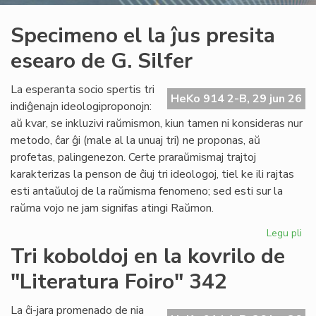
Specimeno el la ĵus presita
esearo de G. Silfer
La esperanta socio spertis tri
HeKo 914 2-B, 29 jun 26
indiĝenajn ideologiproponojn:
aŭ kvar, se inkluzivi raŭmismon, kiun tamen ni konsideras nur
metodo, ĉar ĝi (male al la unuaj tri) ne proponas, aŭ
profetas, palingenezon. Certe praraŭmismaj trajtoj
karakterizas la penson de ĉiuj tri ideologoj, tiel ke ili rajtas
esti antaŭuloj de la raŭmisma fenomeno; sed esti sur la
raŭma vojo ne jam signifas atingi Raŭmon.
Legu pli
pri
Sp
Tri koboldoj en la kovrilo de
el
"Literatura Foiro" 342
la
ĵus
pre
La ĉi-jara promenado de nia