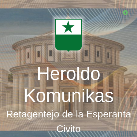
Skip
to
main
content
Heroldo
Komunikas
Retagentejo de la Esperanta
Civito