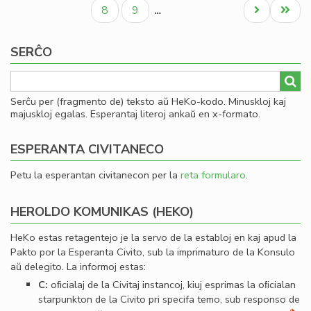
paĝo
paĝo
paĝo
Civ
Paĝo
Paĝo
Next
Last
8
9
…
Es
page
page
Se
SERĈO
Serĉu per (fragmento de) teksto aŭ HeKo-kodo. Minuskloj kaj
majuskloj egalas. Esperantaj literoj ankaŭ en x-formato.
ESPERANTA CIVITANECO
Petu la esperantan civitanecon per la
reta formularo
.
HEROLDO KOMUNIKAS (HEKO)
HeKo estas retagentejo je la servo de la establoj en kaj apud la
Pakto por la Esperanta Civito, sub la imprimaturo de la Konsulo
aŭ delegito. La informoj estas:
C:
oﬁcialaj de la Civitaj instancoj, kiuj esprimas la oﬁcialan
starpunkton de la Civito pri specifa temo, sub responso de