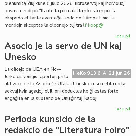
plenumitaj ĉiuj kune 8 julio 2026, libroservoj kaj individuoj
povas mendi proﬁtante la pli malaltajn kostojn pro la
ekspedo el tarife avantaĝa lando de Eŭropa Unio; la
mendojn akceptas la eldonejo tuj tra
lf-koop@
Legu pli
pri
"L
Asocio je la servo de UN kaj
soc
Unesko
his
de
la
La oﬁcejo de UEA en Nov-
HeKo 913 6-A, 21 jun 26
es
Jorko diskonigis raporton pri la
po
aktiveco de la Asocio ĉe UN kaj Unesko, resumebla en la
pr
sekvaj kvin agadoj: el ili oni deduktas ke ĝi estas forte
engaĝita en la subteno de Unuiĝintaj Nacioj.
Legu pli
pri
As
Perioda kunsido de la
je
redakcio de "Literatura Foiro"
la
se