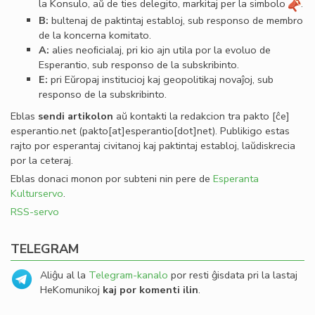
la Konsulo, aŭ de ties delegito, markitaj per la simbolo
.
B:
bultenaj de paktintaj establoj, sub responso de membro
de la koncerna komitato.
A:
alies neoﬁcialaj, pri kio ajn utila por la evoluo de
Esperantio, sub responso de la subskribinto.
E:
pri Eŭropaj institucioj kaj geopolitikaj novaĵoj, sub
responso de la subskribinto.
Eblas
sendi
artikolon
aŭ kontakti la redakcion tra
pakto
[ĉe]
esperantio
.
net
(pakto[at]esperantio[dot]net)
. Publikigo estas
rajto por esperantaj civitanoj kaj paktintaj establoj, laŭdiskrecia
por la ceteraj.
Eblas donaci monon por subteni nin pere de
Esperanta
Kulturservo
.
RSS-servo
TELEGRAM
Aliĝu al la
Telegram-kanalo
por resti ĝisdata pri la lastaj
HeKomunikoj
kaj por komenti ilin
.