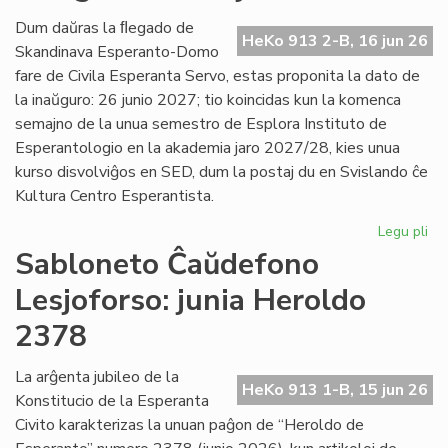
Es
Civ
Dum daŭras la ﬂegado de
HeKo 913 2-B, 16 jun 26
de
Skandinava Esperanto-Domo
Ni
fare de Civila Esperanta Servo, estas proponita la dato de
la inaŭguro: 26 junio 2027; tio koincidas kun la komenca
semajno de la unua semestro de Esplora Instituto de
Esperantologio en la akademia jaro 2027/28, kies unua
kurso disvolviĝos en SED, dum la postaj du en Svislando ĉe
Kultura Centro Esperantista.
Legu pli
pri
Pr
Sabloneto Ĉaŭdefono
la
Lesjoforso: junia Heroldo
da
po
2378
la
in
La arĝenta jubileo de la
en
HeKo 913 1-B, 15 jun 26
Konstitucio de la Esperanta
Les
Civito karakterizas la unuan paĝon de “Heroldo de