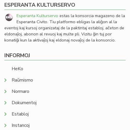
ESPERANTA KULTURSERVO
Esperanta Kulturservo
estas la konsorcia magazeno de la
Esperanta Civito. Tiu platformo ebligas la aliĝon al la
eventoj kaj kursoj organizataj de la paktintaj establoj, aĉeton de
eldonaĵoj, abonon al revuoj kaj multe pli. Vizitu ĝin tuj por
konatiĝi kun la aktivaĵoj kaj eldonaj novaĵoj de la konsorcio.
INFORMOJ
HeKo
Raŭmismo
Normaro
Dokumentoj
Establoj
Instancoj