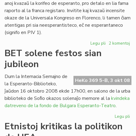
anoj kvazaŭ la korifeo de esperanto, pro detalo en lia fama
raporto al la franca registaro. Invitite kaj kvazaŭ incensite
okaze de la Universala Kongreso en Florenco, li tamen ĉiam
atentigas pri sia neesperantisteco, eĉ ne esperantaneco
(signifo en PIV 1).
Legu pli
pri
2 komentoj
François
BET solene festos sian
Grin
jubileon
distancas
de
esperanto
Dum la Internacia Semajno de
HeKo 369 5-B, 3 okt 08
la Esperanto-Biblioteko,
ĵaŭdon 16 oktobro 2008 ekde 17h00, en salono de la urba
biblioteko de Soﬁo okazos solenaĵo memore al la
kvindeka
datreveno de la fondo de Bulgara Esperanto-Teatro
.
Legu pli
pri
BE
Etnistoj kritikas la politikon
so
fes