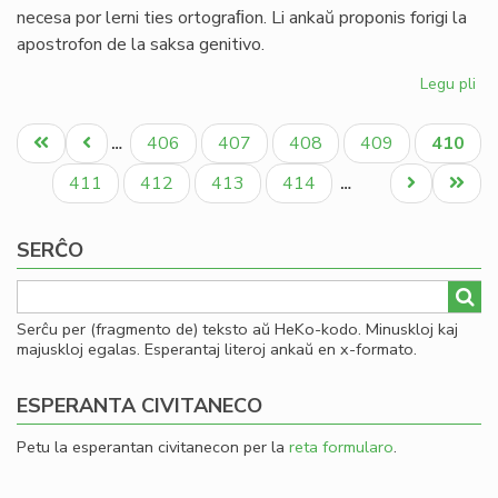
necesa por lerni ties ortograﬁon. Li ankaŭ proponis forigi la
apostrofon de la saksa genitivo.
Legu pli
pri
Jo
Pagination
We
Unua
Antaŭa
Paĝo
Paĝo
Paĝo
Paĝo
Aktual
406
407
408
409
410
…
pr
paĝo
paĝo
paĝo
ref
Paĝo
Paĝo
Paĝo
Paĝo
Next
Last
411
412
413
414
…
la
page
page
an
SERĈO
Serĉu per (fragmento de) teksto aŭ HeKo-kodo. Minuskloj kaj
majuskloj egalas. Esperantaj literoj ankaŭ en x-formato.
ESPERANTA CIVITANECO
Petu la esperantan civitanecon per la
reta formularo
.