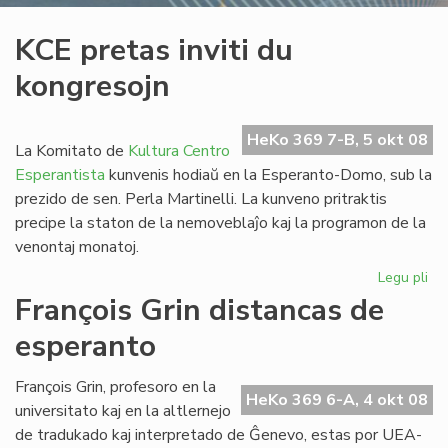
KCE pretas inviti du
kongresojn
HeKo 369 7-B, 5 okt 08
La Komitato de
Kultura Centro
Esperantista
kunvenis hodiaŭ en la Esperanto-Domo, sub la
prezido de sen. Perla Martinelli. La kunveno pritraktis
precipe la staton de la nemoveblaĵo kaj la programon de la
venontaj monatoj.
Legu pli
pri
KC
François Grin distancas de
pr
esperanto
invi
du
ko
François Grin, profesoro en la
HeKo 369 6-A, 4 okt 08
universitato kaj en la altlernejo
de tradukado kaj interpretado de Ĝenevo, estas por UEA-