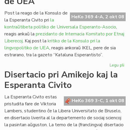
de UEA
sia
jub
Post la reago de la Konsulo de
HeKo 369 4-A, 2 okt 08
la Esperanta Civito pri
la
kontraŭtibeta politiko de Universala Esperanto-Asocio
,
reagis ankaŭ la
prezidanto de Internacia Komitato por Etnaj
Liberecoj
. Kaj post la
kritiko de la Konsulo pri la
lingvopolitiko de UEA
, reagis ankoraŭ IKEL, pere de sia
estrarano, tra la gazeto “Kataluna Esperantisto”.
Legu pli
pri
Etn
Disertacio pri Amikejo kaj la
kri
Esperanta Civito
la
pol
de
La Esperanta Civito estas
HeKo 369 3-C, 1 okt 08
UE
pristudita fare de Viktoria
Lambers, studentino ĉe la Libera Universitato de Bruselo,
en disertacio liverita al la departemento de sociaj sciencoj
la pasintan aŭguston. La temo de la (franclingva) disertacio