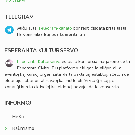
RSS-servo
TELEGRAM
Aliĝu al la
Telegram-kanalo
por resti ĝisdata pri la lastaj
HeKomunikoj
kaj por komenti ilin
.
ESPERANTA KULTURSERVO
Esperanta Kulturservo
estas la konsorcia magazeno de la
Esperanta Civito. Tiu platformo ebligas la aliĝon al la
eventoj kaj kursoj organizataj de la paktintaj establoj, aĉeton de
eldonaĵoj, abonon al revuoj kaj multe pli. Vizitu ĝin tuj por
konatiĝi kun la aktivaĵoj kaj eldonaj novaĵoj de la konsorcio.
INFORMOJ
HeKo
Raŭmismo