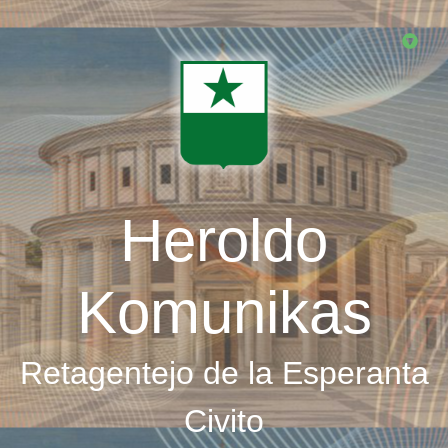
Skip
to
main
content
Heroldo
Komunikas
Retagentejo de la Esperanta
Civito