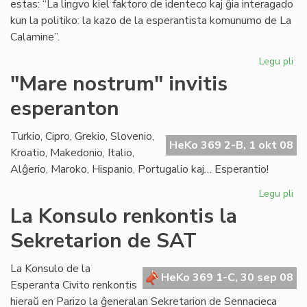
estas: “La lingvo kiel faktoro de identeco kaj ĝia interagado
kun la politiko: la kazo de la esperantista komunumo de La
Calamine”.
Legu pli
pri
Dis
"Mare nostrum" invitis
pri
esperanton
Am
kaj
la
Turkio, Cipro, Grekio, Slovenio,
HeKo 369 2-B, 1 okt 08
Es
Kroatio, Makedonio, Italio,
Civ
Alĝerio, Maroko, Hispanio, Portugalio kaj… Esperantio!
Legu pli
pri
"M
La Konsulo renkontis la
no
Sekretarion de SAT
inv
es
La Konsulo de la
HeKo 369 1-C, 30 sep 08
Esperanta Civito renkontis
hieraŭ en Parizo la ĝeneralan Sekretarion de Sennacieca