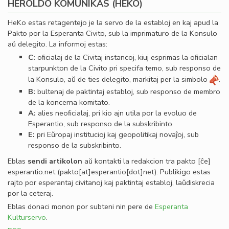
HEROLDO KOMUNIKAS (HEKO)
HeKo estas retagentejo je la servo de la establoj en kaj apud la
Pakto por la Esperanta Civito, sub la imprimaturo de la Konsulo
aŭ delegito. La informoj estas:
C:
oﬁcialaj de la Civitaj instancoj, kiuj esprimas la oﬁcialan
starpunkton de la Civito pri specifa temo, sub responso de
la Konsulo, aŭ de ties delegito, markitaj per la simbolo
.
B:
bultenaj de paktintaj establoj, sub responso de membro
de la koncerna komitato.
A:
alies neoﬁcialaj, pri kio ajn utila por la evoluo de
Esperantio, sub responso de la subskribinto.
E:
pri Eŭropaj institucioj kaj geopolitikaj novaĵoj, sub
responso de la subskribinto.
Eblas
sendi
artikolon
aŭ kontakti la redakcion tra
pakto
[ĉe]
esperantio
.
net
(pakto[at]esperantio[dot]net)
. Publikigo estas
rajto por esperantaj civitanoj kaj paktintaj establoj, laŭdiskrecia
por la ceteraj.
Eblas donaci monon por subteni nin pere de
Esperanta
Kulturservo
.