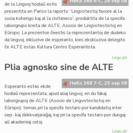
eks
HeKo 368 8-C, 26 sep 08
de la Lingvoj hodiaŭ estis
KE
prezentita en Parizo la raporto “Lingvotestoj favore al la
socia koherigo kaj al la civitaneco”, produktita de la specifa
laborgrupo kreita de ALTE, Asocio de Lingvotestistoj en
Eŭropo. La prezenton ĉeestis la reprezentantoj de dudeko
da lingvoj, inkluzive de esperanto, kies ekskluziva delegito
ĉe ALTE estas Kultura Centro Esperantista.
Legu pli
pri
Li
Plia agnosko sine de ALTE
20
ku
AL
HeKo 368 7-C, 25 sep 08
Esperanto estas ekde
hodiaŭ reprezentata, apud aliaj lingvoj, en du fakaj
laborgrupoj de ALTE (Asocio de Lingvotestistoj en
Eŭropo): temas pri la specifa testaro por kandidatoj inter
sep- kaj dekkvarjaraĝaj, kaj pri la specifa testaro por dungaj
aŭ akademiaj celoj.
Legu pli
pri