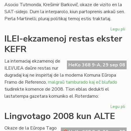
Asocio Tutmonda, Kreŝimir Barkoviĉ, okaze de vizito en la
SAT-sidejo. Dum la interparolo, kiun partoprenis ankaŭ sen.
Perla Martinelli, pluraj politikaj temoj estis traktataj.
Legu pli
pri
La
ILEI-ekzamenoj restas ekster
Ko
KEFR
ren
la
Se
La internaciaj ekzamenoj de
HeKo 368 9-A, 29 sep 08
de
ILEI/UEA daŭre restas nur
SA
dugradaj kaj ne inspiritaj de la moderna Komuna Eŭropa
Framo de Referenco,
malgraŭ tamburado kaj eĉ blufado
tiudirekte komence de 2008. Tion eblas dedukti el
lastatempa gazetara komuniko el Roterdamo:
Legu pli
pri
ILE
Lingvotago 2008 kun ALTE
ek
res
Okaze de la Eŭropa Tago