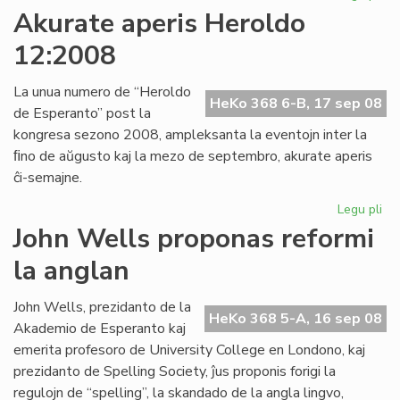
Pli
Akurate aperis Heroldo
ag
12:2008
sin
de
AL
La unua numero de “Heroldo
HeKo 368 6-B, 17 sep 08
de Esperanto” post la
kongresa sezono 2008, ampleksanta la eventojn inter la
ﬁno de aŭgusto kaj la mezo de septembro, akurate aperis
ĉi-semajne.
Legu pli
pri
Ak
John Wells proponas reformi
ape
la anglan
He
12
John Wells, prezidanto de la
HeKo 368 5-A, 16 sep 08
Akademio de Esperanto kaj
emerita profesoro de University College en Londono, kaj
prezidanto de Spelling Society, ĵus proponis forigi la
regulojn de “spelling”, la skandado de la angla lingvo,