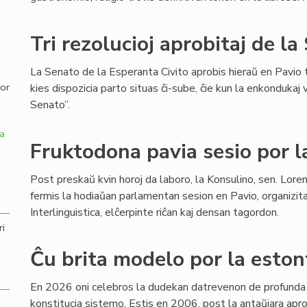
,
Tri rezolucioj aprobitaj de l
La Senato de la Esperanta Civito aprobis hieraŭ en Pavio tr
por
kies dispozicia parto situas ĉi-sube, ĉie kun la enkondukaj 
Senato”.
a
Fruktodona pavia sesio por 
Post preskaŭ kvin horoj da laboro, la Konsulino, sen. Loren
fermis la hodiaŭan parlamentan sesion en Pavio, organizit
Interlinguistica, elĉerpinte riĉan kaj densan tagordon.
ri
Ĉu brita modelo por la eston
En 2026 oni celebros la dudekan datrevenon de profunda 
konstitucia sistemo. Estis en 2006, post la antaŭjara apr