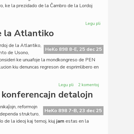
la
ro, ke la prezidado de la Ĉambro de la Lordoj
Parlamento
Legu pli
pri
Ĉu
e la Atlantiko
brita
modelo
ordoj de la Atlantiko,
por
HeKo 898 8-E, 25 dec 25
dento de Usono,
la
konsideri ke unuafoje la mondkongreso de PEN
estonta
ucion kiu denuncas regreson de esprimlibero en
Civita
Parlamento?
Legu pli
pri
2 komentoj
2025:
a konferencajn detalojn
la
plej
ikaĵojn, reformojn
malfacila
HeKo 898 7-B, 23 dec 25
endependa strukturo,
jaro
do de la ideoj kaj temoj, kiuj
jam
estas en la
ĉe
la