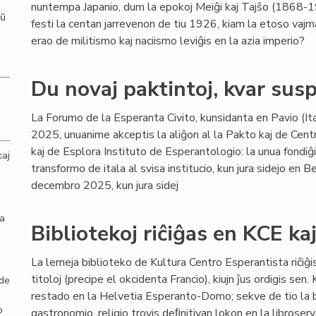
nuntempa Japanio, dum la epokoj Meiĝi kaj Tajŝo (1868-1
aŭ
festi la centan jarrevenon de tiu 1926, kiam la etoso vajma
erao de militismo kaj naciismo leviĝis en la azia imperio?
Du novaj paktintoj, kvar susp
La Forumo de la Esperanta Civito, kunsidanta en Pavio (I
2025, unuanime akceptis la aliĝon al la Pakto kaj de Centro
kaj de Esplora Instituto de Esperantologio: la unua fondi
kaj
transformo de itala al svisa institucio, kun jura sidejo en B
decembro 2025, kun jura sidej
la
Bibliotekoj riĉiĝas en KCE ka
La lerneja biblioteko de Kultura Centro Esperantista riĉiĝi
titoloj (precipe el okcidenta Francio), kiujn ĵus ordigis sen
 de
restado en la Helvetia Esperanto-Domo; sekve de tio la br
o
gastronomio, religio trovis deﬁnitivan lokon en la libroserv