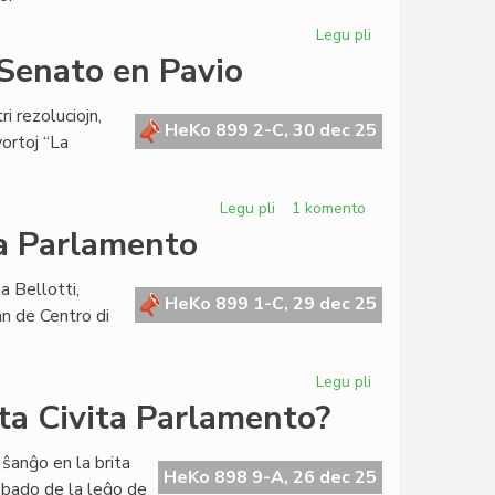
Legu pli
pri
Bibliotekoj
a Senato en Pavio
riĉiĝas
en
i rezoluciojn,
KCE
HeKo 899 2-C, 30 dec 25
vortoj “La
kaj
AEI
Legu pli
pri
1 komento
Tri
la Parlamento
rezolucioj
aprobitaj
a Bellotti,
de
HeKo 899 1-C, 29 dec 25
an de Centro di
la
Senato
en
Legu pli
pri
Pavio
Fruktodona
ta Civita Parlamento?
pavia
sesio
ŝanĝo en la brita
por
HeKo 898 9-A, 26 dec 25
obado de la leĝo de