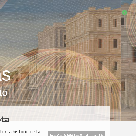
as
to
ota
ekta historio de la
HeKo 899 5-A, 4 jan 26