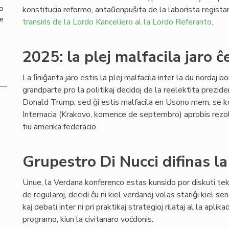
mo
konstitucia reformo, antaŭenpuŝita de la laborista regista
de
transiris de la Lordo Kanceliero al la Lordo Referanto
.
2025: la plej malfacila jaro ĉ
La ﬁniĝanta jaro estis la plej malfacila inter la du nordaj b
grandparte pro la politikaj decidoj de la reelektita prezi
Donald Trump; sed ĝi estis malfacila en Usono mem, se 
Internacia (Krakovo, komence de septembro) aprobis rezol
tiu amerika federacio.
Grupestro Di Nucci difinas l
Unue, la Verdana konferenco estas kunsido por diskuti tekn
de regularoj, decidi ĉu ni kiel verdanoj volas stariĝi kiel s
kaj debati inter ni pri praktikaj strategioj rilataj al la aplika
programo, kiun la civitanaro voĉdonis.