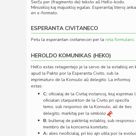
Serĉu per (fragmento de) teksto aŭ HeKo-kodo.
Minuskloj kaj majuskloj egalas. Esperantaj literoj ank
en x-formato.
ESPERANTA CIVITANECO
Petu la esperantan civitanecon per la
reta formularo
.
HEROLDO KOMUNIKAS (HEKO)
HeKo estas retagentejo je la servo de la establoj en 
apud la Pakto por la Esperanta Civito, sub la
imprimaturo de la Konsulo aŭ delegito. La informoj
estas:
C:
oﬁcialaj de la Civitaj instancoj, kiuj esprimas 
oﬁcialan starpunkton de la Civito pri specifa
temo, sub responso de la Konsulo, aŭ de ties
delegito, markitaj per la simbolo
.
B:
bultenaj de paktintaj establoj, sub responso
membro de la koncerna komitato.
A:
alies neoﬁcialaj, pri kio ajn utila por la evolu