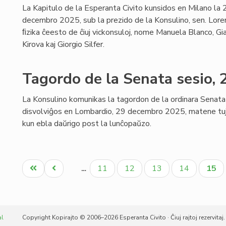
La Kapitulo de la Esperanta Civito kunsidos en Milano la
decembro 2025, sub la prezido de la Konsulino, sen. Loren
ﬁzika ĉeesto de ĉiuj vickonsuloj, nome Manuela Blanco, Gi
Kirova kaj Giorgio Silfer.
Tagordo de la Senata sesio,
La Konsulino komunikas la tagordon de la ordinara Senata 
disvolviĝos en Lombardio, 29 decembro 2025, matene tuj
kun ebla daŭrigo post la lunĉopaŭzo.
Pagination
Unua
Antaŭa
Paĝo
Paĝo
Paĝo
Paĝo
Aktu
11
12
13
14
15
…
paĝo
paĝo
paĝo
al
Copyright Kopirajto © 2006–2026 Esperanta Civito · Ĉiuj rajtoj rezervitaj.