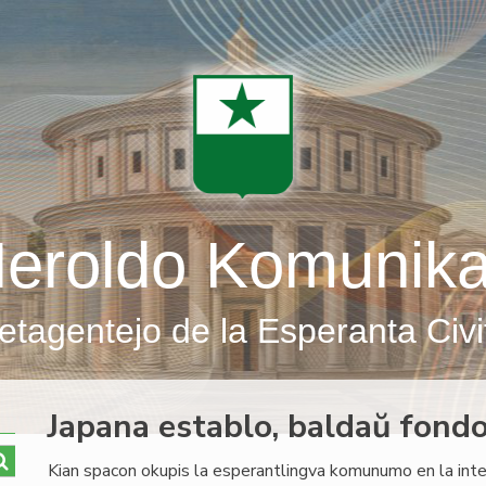
eroldo Komunik
etagentejo de la Esperanta Civi
Japana establo, baldaŭ fond
Kian spacon okupis la esperantlingva komunumo en la intel