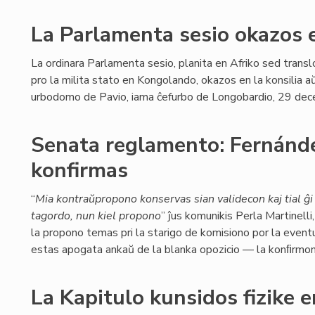
La Parlamenta sesio okazos 
La ordinara Parlamenta sesio, planita en Afriko sed transl
pro la milita stato en Kongolando, okazos en la konsilia a
urbodomo de Pavio, iama ĉefurbo de Longobardio, 29 de
Senata reglamento: Fernánde
konfirmas
“
Mia kontraŭpropono konservas sian validecon kaj tial ĝi 
tagordo, nun kiel propono
” ĵus komunikis Perla Martinelli
la propono temas pri la starigo de komisiono por la event
estas apogata ankaŭ de la blanka opozicio — la konﬁrmo
La Kapitulo kunsidos fizike 