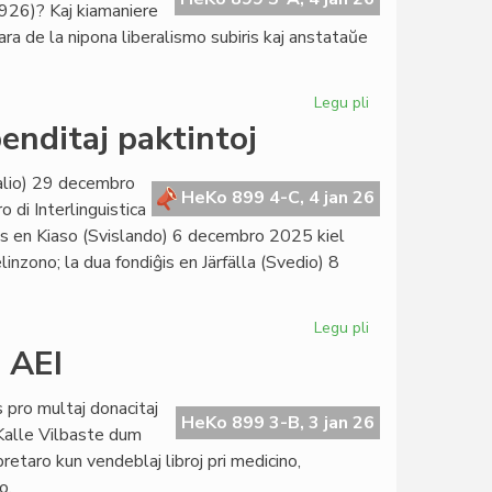
926)? Kaj kiamaniere
ra de la nipona liberalismo subiris kaj anstataŭe
Legu pli
pri
Japana
enditaj paktintoj
establo,
baldaŭ
talio) 29 decembro
fondota
HeKo 899 4-C, 4 jan 26
 di Interlinguistica
ĝis en Kiaso (Svislando) 6 decembro 2025 kiel
elinzono; la dua fondiĝis en Järfälla (Svedio) 8
Legu pli
pri
Du
j AEI
novaj
paktintoj,
s pro multaj donacitaj
kvar
HeKo 899 3-B, 3 jan 26
. Kalle Vilbaste dum
suspenditaj
etaro kun vendeblaj libroj pri medicino,
paktintoj
o.