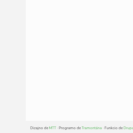
Dizajno de
MTT
· Programo de
Tramontána
· Funkcio de
Drup