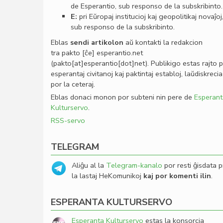
de Esperantio, sub responso de la subskribinto.
E:
pri Eŭropaj institucioj kaj geopolitikaj novaĵoj
sub responso de la subskribinto.
Eblas
sendi
artikolon
aŭ kontakti la redakcion
tra
pakto
[ĉe]
esperantio
.
net
(pakto[at]esperantio[dot]net)
. Publikigo estas rajto 
esperantaj civitanoj kaj paktintaj establoj, laŭdiskrecia
por la ceteraj.
Eblas donaci monon por subteni nin pere de
Esperant
Kulturservo
.
RSS-servo
TELEGRAM
Aliĝu al la
Telegram-kanalo
por resti ĝisdata p
la lastaj HeKomunikoj
kaj por komenti ilin
.
ESPERANTA KULTURSERVO
Esperanta Kulturservo
estas la konsorcia