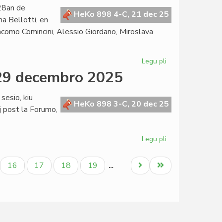
Fernández
 28an de
malfirmas,
HeKo 898 4-C, 21 dec 25
a Bellotti, en
Martinelli
acomo Comincini, Alessio Giordano, Miroslava
konfirmas
Legu pli
pri
La
 29 decembro 2025
Kapitulo
kunsidos
sesio, kiu
fizike
HeKo 898 3-C, 20 dec 25
 post la Forumo,
en
Milano
post
Legu pli
pri
semajno
Tagordo
de
ala
Paĝo
Paĝo
Paĝo
Paĝo
Next
Last
16
17
18
19
…
la
page
page
Senata
sesio,
29
decembro