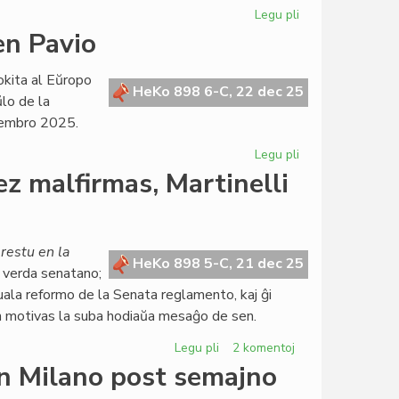
Atlantiko
Legu pli
pri
Grupestro
en Pavio
Di
Nucci
okita al Eŭropo
difinas
HeKo 898 6-C, 22 dec 25
ŭlo de la
la
cembro 2025.
konferencajn
detalojn
Legu pli
pri
La
z malfirmas, Martinelli
Parlamenta
sesio
okazos
en
restu en la
HeKo 898 5-C, 21 dec 25
Pavio
, verda senatano;
uala reformo de la Senata reglamento, kaj ĝi
n motivas la suba hodiaŭa mesaĝo de sen.
Legu pli
pri
2 komentoj
Senata
en Milano post semajno
reglamento: