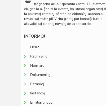
magazeno de la Esperanta Civito. Tiu platfor
ebligas la aliĝon al la eventoj kaj kursoj organizataj 
la paktintaj establoj, aĉeton de eldonaĵoj, abonon al
revuoj kaj multe pli. Vizitu ĝin tuj por konatiĝi kun la
aktivaĵoj kaj eldonaj novaĵoj de la konsorcio.
INFORMOJ
HeKo
Raŭmismo
Normaro
Dokumentoj
Establoj
Instancoj
En aliaj lingvoj