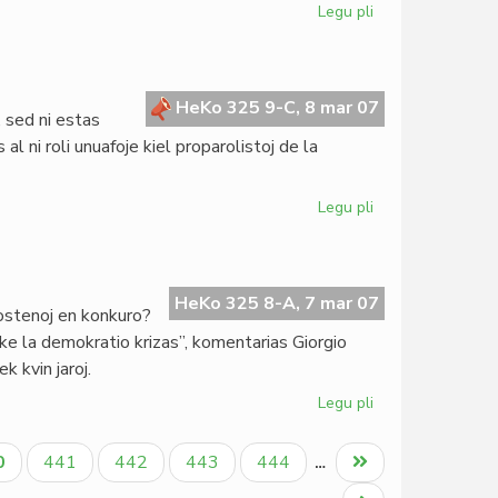
Legu pli
pri
Benino:
ILEI-
seminario
mistere
HeKo 325 9-C, 8 mar 07
 sed ni estas
vualita
l ni roli unuafoje kiel proparolistoj de la
Legu pli
pri
Internacia
Virina
Tago
2007
HeKo 325 8-A, 7 mar 07
ostenoj en konkuro?
: ke la demokratio krizas”, komentarias Giorgio
k kvin jaroj.
Legu pli
pri
Pli
da
tuala
Paĝo
Paĝo
Paĝo
Paĝo
Last
0
441
442
443
444
…
postenoj
ĝo
page
ol