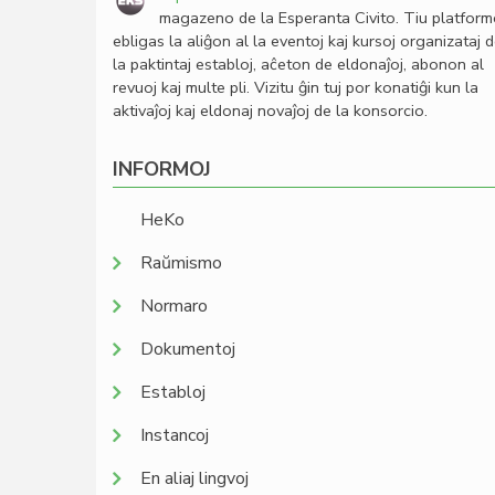
magazeno de la Esperanta Civito. Tiu platfor
ebligas la aliĝon al la eventoj kaj kursoj organizataj 
la paktintaj establoj, aĉeton de eldonaĵoj, abonon al
revuoj kaj multe pli. Vizitu ĝin tuj por konatiĝi kun la
aktivaĵoj kaj eldonaj novaĵoj de la konsorcio.
INFORMOJ
HeKo
Raŭmismo
Normaro
Dokumentoj
Establoj
Instancoj
En aliaj lingvoj