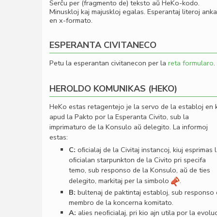
Serĉu per (fragmento de) teksto aŭ HeKo-kodo.
Minuskloj kaj majuskloj egalas. Esperantaj literoj ank
en x-formato.
ESPERANTA CIVITANECO
Petu la esperantan civitanecon per la
reta formularo
.
HEROLDO KOMUNIKAS (HEKO)
HeKo estas retagentejo je la servo de la establoj en 
apud la Pakto por la Esperanta Civito, sub la
imprimaturo de la Konsulo aŭ delegito. La informoj
estas:
C:
oﬁcialaj de la Civitaj instancoj, kiuj esprimas 
oﬁcialan starpunkton de la Civito pri specifa
temo, sub responso de la Konsulo, aŭ de ties
delegito, markitaj per la simbolo
.
B:
bultenaj de paktintaj establoj, sub responso
membro de la koncerna komitato.
A:
alies neoﬁcialaj, pri kio ajn utila por la evolu