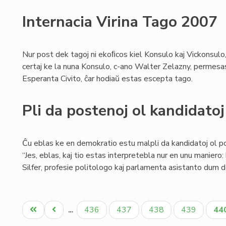
Internacia Virina Tago 2007
Nur post dek tagoj ni ekoﬁcos kiel Konsulo kaj Vickonsulo,
certaj ke la nuna Konsulo, c-ano Walter Zelazny, permesas a
Esperanta Civito, ĉar hodiaŭ estas escepta tago.
Pli da postenoj ol kandidatoj
Ĉu eblas ke en demokratio estu malpli da kandidatoj ol p
“Jes, eblas, kaj tio estas interpretebla nur en unu maniero
Silfer, profesie politologo kaj parlamenta asistanto dum de
Pagination
Unua
Antaŭa
Paĝo
Paĝo
Paĝo
Paĝo
Ak
436
437
438
439
44
…
paĝo
paĝo
pa