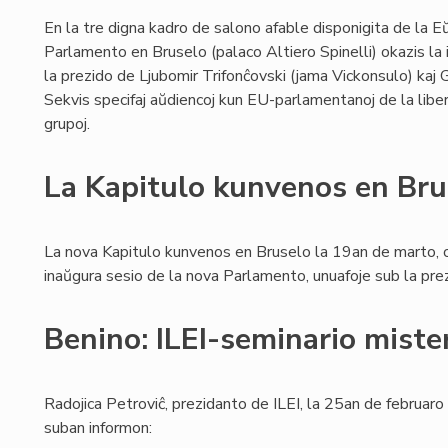
En la tre digna kadro de salono afable disponigita de la E
Parlamento en Bruselo (palaco Altiero Spinelli) okazis la
la prezido de Ljubomir Trifonĉovski (jama Vickonsulo) kaj 
Sekvis specifaj aŭdiencoj kun EU-parlamentanoj de la libe
grupoj.
La Kapitulo kunvenos en Bru
La nova Kapitulo kunvenos en Bruselo la 19an de marto, 
inaŭgura sesio de la nova Parlamento, unuafoje sub la prezi
Benino: ILEI-seminario miste
Radojica Petroviĉ, prezidanto de ILEI, la 25an de februar
suban informon: