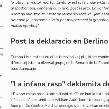
“Mutiloj, amputoj, mortoj. Civiluloj estas la unuaj viktimo
aŭ
grapolbomboj, danĝeraj dum jaroj post la ĵeto. En konfe
norvega ministro de eksteraj aferoj deklaris ke “jam es
rimedon je internacia nivelo por malpermesi la grapolb
malakcepteblaj”.
Post la deklaracio en Berlino
kaj
Eŭropa Unio estas unu el la temoj pri kiuj plej klare esprim
diferencoj inter la diversaj grupoj en la Senato de la Espera
balotkampanjo.
la
"La infana raso" deklamita 
LF-koop estas produktanta duoblan KD-on kun la tuta te
 de
infana raso”, deklamita de William Auld, kun interesa kaj 
fono por ĉiu ĉapitro. Auld surbendigis sian ĉefverkon en
o