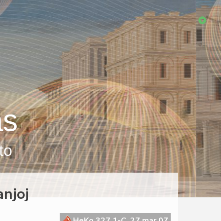
as
to
anjoj
HeKo 327 1-C, 27 mar 07