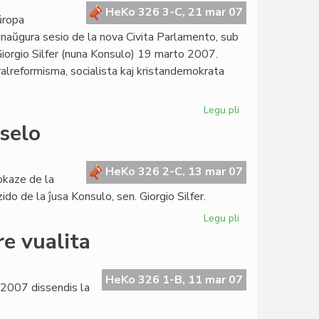
la
HeKo 326 3-C, 21 mar 07
ŭropa
estonta
 inaŭgura sesio de la nova Civita Parlamento, sub
Kortumo
Giorgio Silfer (nuna Konsulo) 19 marto 2007.
ralreformisma, socialista kaj kristandemokrata
Legu pli
pri
Sukcesa
selo
parlamenta
sesio
en
HeKo 326 2-C, 13 mar 07
okaze de la
Bruselo
do de la ĵusa Konsulo, sen. Giorgio Silfer.
Legu pli
pri
La
re vualita
Kapitulo
kunvenos
en
HeKo 326 1-B, 11 mar 07
o 2007 dissendis la
Bruselo