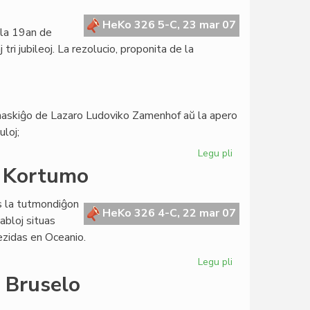
Biblioteka
Sistemo
HeKo 326 5-C, 23 mar 07
 la 19an de
de
i jubileoj. La rezolucio, proponita de la
Esperantio
a naskiĝo de Lazaro Ludoviko Zamenhof aŭ la apero
uloj;
Legu pli
pri
Zamenhofa
a Kortumo
Literatura
Esperanto-
s la tutmondiĝon
Jubileo
HeKo 326 4-C, 22 mar 07
tabloj situas
2009
ezidas en Oceanio.
Legu pli
pri
Tri
 Bruselo
kontinentoj
en