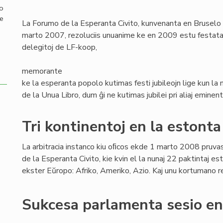
mo
de
La Forumo de la Esperanta Civito, kunvenanta en Bruselo
marto 2007, rezoluciis unuanime ke en 2009 estu festataj tr
delegitoj de LF-koop,
memorante
ke la esperanta popolo kutimas festi jubileojn lige kun l
de la Unua Libro, dum ĝi ne kutimas jubilei pri aliaj eminent
Tri kontinentoj en la estont
La arbitracia instanco kiu oﬁcos ekde 1 marto 2008 pruva
de la Esperanta Civito, kie kvin el la nunaj 22 paktintaj es
ekster Eŭropo: Afriko, Ameriko, Azio. Kaj unu kortumano r
Sukcesa parlamenta sesio en