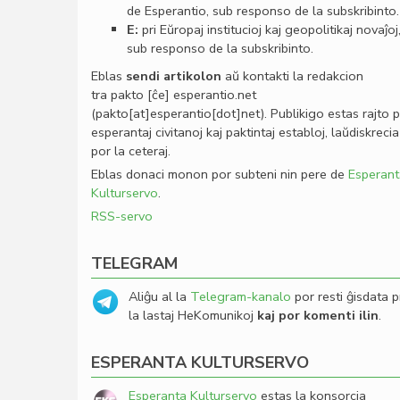
de Esperantio, sub responso de la subskribinto.
E:
pri Eŭropaj institucioj kaj geopolitikaj novaĵoj
sub responso de la subskribinto.
Eblas
sendi
artikolon
aŭ kontakti la redakcion
tra
pakto
[ĉe]
esperantio
.
net
(pakto[at]esperantio[dot]net)
. Publikigo estas rajto 
esperantaj civitanoj kaj paktintaj establoj, laŭdiskrecia
por la ceteraj.
Eblas donaci monon por subteni nin pere de
Esperant
Kulturservo
.
RSS-servo
TELEGRAM
Aliĝu al la
Telegram-kanalo
por resti ĝisdata p
la lastaj HeKomunikoj
kaj por komenti ilin
.
ESPERANTA KULTURSERVO
Esperanta Kulturservo
estas la konsorcia