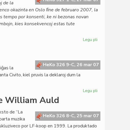
j de la
renco okazinta en Oslo ﬁne de februaro 2007, la
tas tempo por konsenti, ke ni bezonas novan
ombojn, kies konsekvencoj estas tute
Legu pli
pri
La
Civito
en
pacifismaj
HeKo 326 9-C, 26 mar 07
iĝas la
kampanjoj
nta Civito, kiel pruvis la deklaroj dum la
Legu pli
pri
Post
de William Auld
la
deklaracio
ksto de “La
en
HeKo 326 8-C, 25 mar 07
aparta muzika
Berlino
 ekskluziveco por LF-koop en 1999. La produktado