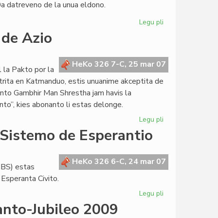
0a datreveno de la unua eldono.
Legu pli
pri
"La
 de Azio
infana
raso"
deklamita
HeKo 326 7-C, 25 mar 07
l la Pakto por la
de
strita en Katmanduo, estis unuanime akceptita de
William
nto Gambhir Man Shrestha jam havis la
Auld
nto”, kies abonanto li estas delonge.
Legu pli
pri
Nepalo
 Sistemo de Esperantio
malfermas
la
pordon
HeKo 326 6-C, 24 mar 07
IBS) estas
de
 Esperanta Civito.
Azio
Legu pli
pri
Komuna
anto-Jubileo 2009
Integrita