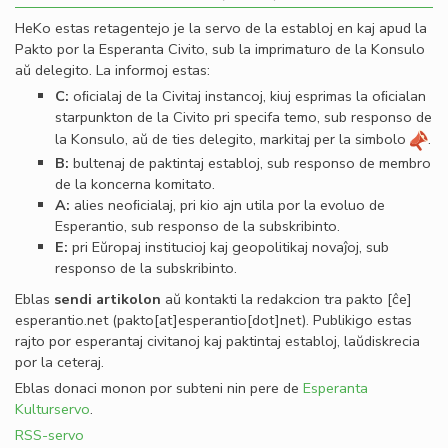
HeKo estas retagentejo je la servo de la establoj en kaj apud la
Pakto por la Esperanta Civito, sub la imprimaturo de la Konsulo
aŭ delegito. La informoj estas:
C:
oﬁcialaj de la Civitaj instancoj, kiuj esprimas la oﬁcialan
starpunkton de la Civito pri specifa temo, sub responso de
la Konsulo, aŭ de ties delegito, markitaj per la simbolo
.
B:
bultenaj de paktintaj establoj, sub responso de membro
de la koncerna komitato.
A:
alies neoﬁcialaj, pri kio ajn utila por la evoluo de
Esperantio, sub responso de la subskribinto.
E:
pri Eŭropaj institucioj kaj geopolitikaj novaĵoj, sub
responso de la subskribinto.
Eblas
sendi
artikolon
aŭ kontakti la redakcion tra
pakto
[ĉe]
esperantio
.
net
(pakto[at]esperantio[dot]net)
. Publikigo estas
rajto por esperantaj civitanoj kaj paktintaj establoj, laŭdiskrecia
por la ceteraj.
Eblas donaci monon por subteni nin pere de
Esperanta
Kulturservo
.
RSS-servo