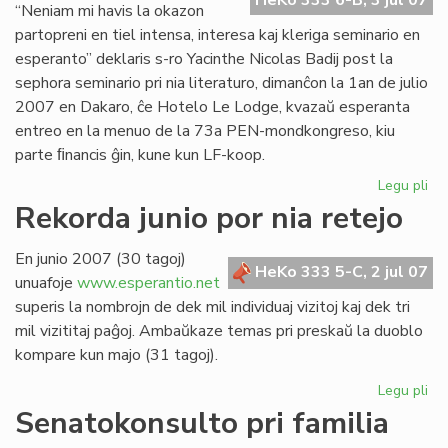
HeKo 333 6-B, 3 jul 07
“Neniam mi havis la okazon
partopreni en tiel intensa, interesa kaj kleriga seminario en
esperanto” deklaris s-ro Yacinthe Nicolas Badij post la
sephora seminario pri nia literaturo, dimanĉon la 1an de julio
2007 en Dakaro, ĉe Hotelo Le Lodge, kvazaŭ esperanta
entreo en la menuo de la 73a PEN-mondkongreso, kiu
parte ﬁnancis ĝin, kune kun LF-koop.
Legu pli
pri
Un
Rekorda junio por nia retejo
lit
se
En junio 2007 (30 tagoj)
en
HeKo 333 5-C, 2 jul 07
unuafoje
www.esperantio.net
Da
superis la nombrojn de dek mil individuaj vizitoj kaj dek tri
mil vizititaj paĝoj. Ambaŭkaze temas pri preskaŭ la duoblo
kompare kun majo (31 tagoj).
Legu pli
pri
Re
Senatokonsulto pri familia
jun