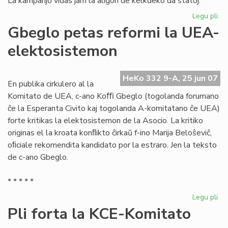
La kampanjo vidas jam la aliĝon de kelkdeko da ŝtatoj.
Legu pli
pri
La
Gbeglo petas reformi la UEA-
Civ
elektosistemon
ali
al
la
HeKo 332 9-A, 25 jun 07
mo
En publika cirkulero al la
mo
Komitato de UEA, c-ano Koﬃ Gbeglo (togolanda forumano
ĉe la Esperanta Civito kaj togolanda A-komitatano ĉe UEA)
forte kritikas la elektosistemon de la Asocio. La kritiko
originas el la kroata konﬂikto ĉirkaŭ f-ino Marija Beloŝeviĉ,
oﬁciale rekomendita kandidato por la estraro. Jen la teksto
de c-ano Gbeglo.
* * * * *
Legu pli
pri
Gb
Pli forta la KCE-Komitato
pe