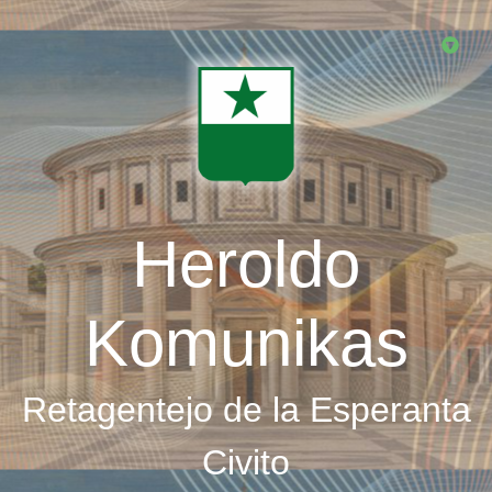
Skip
to
main
content
Heroldo
Komunikas
Retagentejo de la Esperanta
Civito