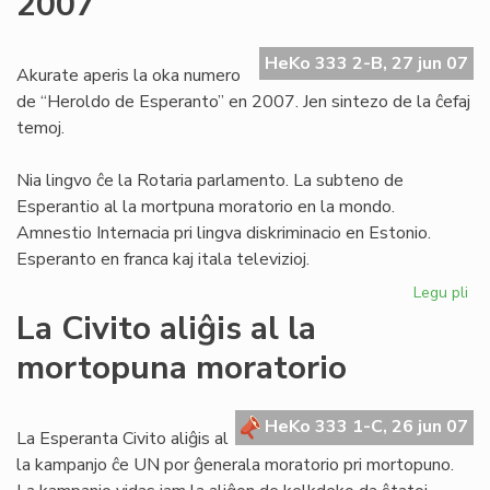
2007
de
la
HeKo 333 2-B, 27 jun 07
pr
Akurate aperis la oka numero
de “Heroldo de Esperanto” en 2007. Jen sintezo de la ĉefaj
temoj.
Nia lingvo ĉe la Rotaria parlamento. La subteno de
Esperantio al la mortpuna moratorio en la mondo.
Amnestio Internacia pri lingva diskriminacio en Estonio.
Esperanto en franca kaj itala televizioj.
Legu pli
pri
He
La Civito aliĝis al la
–
mortopuna moratorio
ok
nu
en
HeKo 333 1-C, 26 jun 07
20
La Esperanta Civito aliĝis al
la kampanjo ĉe UN por ĝenerala moratorio pri mortopuno.