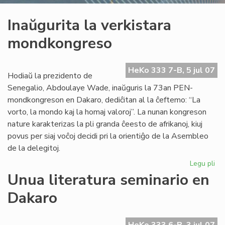
Inaŭgurita la verkistara
mondkongreso
HeKo 333 7-B, 5 jul 07
Hodiaŭ la prezidento de
Senegalio, Abdoulaye Wade, inaŭguris la 73an PEN-
mondkongreson en Dakaro, dediĉitan al la ĉeftemo: “La
vorto, la mondo kaj la homaj valoroj”. La nunan kongreson
nature karakterizas la pli granda ĉeesto de afrikanoj, kiuj
povus per siaj voĉoj decidi pri la orientiĝo de la Asembleo
de la delegitoj.
Legu pli
pri
Ina
Unua literatura seminario en
la
Dakaro
ver
mo