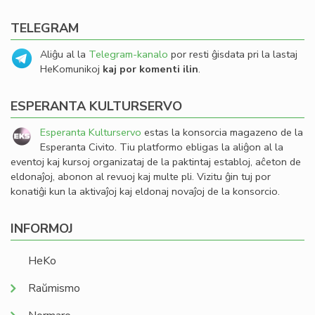
TELEGRAM
Aliĝu al la
Telegram-kanalo
por resti ĝisdata pri la lastaj
HeKomunikoj
kaj por komenti ilin
.
ESPERANTA KULTURSERVO
Esperanta Kulturservo
estas la konsorcia magazeno de la
Esperanta Civito. Tiu platformo ebligas la aliĝon al la
eventoj kaj kursoj organizataj de la paktintaj establoj, aĉeton de
eldonaĵoj, abonon al revuoj kaj multe pli. Vizitu ĝin tuj por
konatiĝi kun la aktivaĵoj kaj eldonaj novaĵoj de la konsorcio.
INFORMOJ
HeKo
Raŭmismo