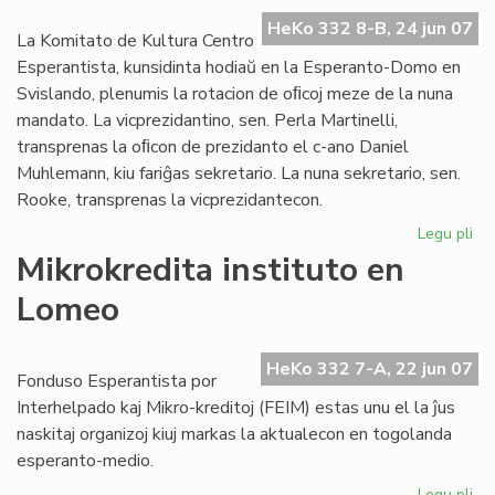
ref
la
HeKo 332 8-B, 24 jun 07
La Komitato de Kultura Centro
UE
Esperantista, kunsidinta hodiaŭ en la Esperanto-Domo en
el
Svislando, plenumis la rotacion de oﬁcoj meze de la nuna
mandato. La vicprezidantino, sen. Perla Martinelli,
transprenas la oﬁcon de prezidanto el c-ano Daniel
Muhlemann, kiu fariĝas sekretario. La nuna sekretario, sen.
Rooke, transprenas la vicprezidantecon.
Legu pli
pri
Pli
Mikrokredita instituto en
for
Lomeo
la
KC
Ko
HeKo 332 7-A, 22 jun 07
Fonduso Esperantista por
Interhelpado kaj Mikro-kreditoj (FEIM) estas unu el la ĵus
naskitaj organizoj kiuj markas la aktualecon en togolanda
esperanto-medio.
Legu pli
pri