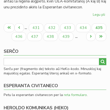
antaŭ la niĝeria aliĝpeto, kvin UEA-komitatanoj (A kaj B) kaj
20
unu prezidinto akiris la Esperantan civitanecon.
Legu pli
pri
Pli
Pagination
la
Unua
Antaŭa
Paĝo
Paĝo
Paĝo
Paĝo
Aktual
431
432
433
434
435
…
as
paĝo
paĝo
paĝo
en
Paĝo
Paĝo
Paĝo
Paĝo
Next
Last
436
437
438
439
…
la
page
page
Pa
SERĈO
Serĉu per (fragmento de) teksto aŭ HeKo-kodo. Minuskloj kaj
majuskloj egalas. Esperantaj literoj ankaŭ en x-formato.
ESPERANTA CIVITANECO
Petu la esperantan civitanecon per la
reta formularo
.
HEROLDO KOMUNIKAS (HEKO)