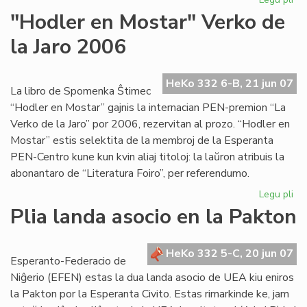
Mik
"Hodler en Mostar" Verko de
ins
la Jaro 2006
en
Lo
HeKo 332 6-B, 21 jun 07
La libro de Spomenka Ŝtimec
“Hodler en Mostar” gajnis la internacian PEN-premion “La
Verko de la Jaro” por 2006, rezervitan al prozo. “Hodler en
Mostar” estis selektita de la membroj de la Esperanta
PEN-Centro kune kun kvin aliaj titoloj: la laŭron atribuis la
abonantaro de “Literatura Foiro”, per referendumo.
Legu pli
pri
"H
Plia landa asocio en la Pakton
en
Mo
Ve
HeKo 332 5-C, 20 jun 07
Esperanto-Federacio de
de
Niĝerio (EFEN) estas la dua landa asocio de UEA kiu eniros
la
la Pakton por la Esperanta Civito. Estas rimarkinde ke, jam
Jar