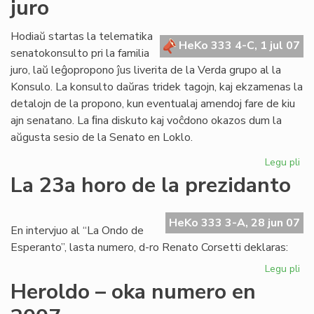
juro
po
nia
ret
Hodiaŭ startas la telematika
HeKo 333 4-C, 1 jul 07
senatokonsulto pri la familia
juro, laŭ leĝopropono ĵus liverita de la Verda grupo al la
Konsulo. La konsulto daŭras tridek tagojn, kaj ekzamenas la
detalojn de la propono, kun eventualaj amendoj fare de kiu
ajn senatano. La ﬁna diskuto kaj voĉdono okazos dum la
aŭgusta sesio de la Senato en Loklo.
Legu pli
pri
Se
La 23a horo de la prezidanto
pri
fam
jur
HeKo 333 3-A, 28 jun 07
En intervjuo al “La Ondo de
Esperanto”, lasta numero, d-ro Renato Corsetti deklaras:
Legu pli
pri
La
Heroldo – oka numero en
23
ho