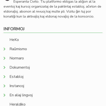
Esperanta Civito. Tiu platformo ebligas la aliĝon al la
eventoj kaj kursoj organizataj de la paktintaj establoj, aĉeton de
eldonaĵoj, abonon al revuoj kaj multe pli. Vizitu ĝin tuj por
konatiĝi kun la aktivaĵoj kaj eldonaj novaĵoj de la konsorcio.
INFORMOJ
HeKo
Raŭmismo
Normaro
Dokumentoj
Establoj
Instancoj
En aliaj lingvoj
Heraldiko