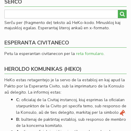
SERĈO
sl
Serĉu per (fragmento de) teksto aŭ HeKo-kodo. Minuskloj kaj
majuskloj egalas. Esperantaj literoj ankaŭ en x-formato.
ESPERANTA CIVITANECO
Petu la esperantan civitanecon per la
reta formularo
.
HEROLDO KOMUNIKAS (HEKO)
HeKo estas retagentejo je la servo de la establoj en kaj apud la
Pakto por la Esperanta Civito, sub la imprimaturo de la Konsulo
aŭ delegito. La informoj estas:
C:
oﬁcialaj de la Civitaj instancoj, kiuj esprimas la oﬁcialan
starpunkton de la Civito pri specifa temo, sub responso de
la Konsulo, aŭ de ties delegito, markitaj per la simbolo
.
B:
bultenaj de paktintaj establoj, sub responso de membro
de la koncerna komitato.