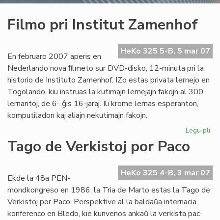
Filmo pri Institut Zamenhof
HeKo 325 5-B, 5 mar 07
En februaro 2007 aperis en
Nederlando nova ﬁlmeto sur DVD-disko, 12-minuta pri la
historio de Instituto Zamenhof. IZo estas privata lernejo en
Togolando, kiu instruas la kutimajn lernejajn fakojn al 300
lernantoj, de 6- ĝis 16-jaraj. Ili krome lernas esperanton,
komputiladon kaj aliajn nekutimajn fakojn.
Legu pli
pri
Fil
Tago de Verkistoj por Paco
pri
Ins
Za
HeKo 325 4-B, 3 mar 07
Ekde la 48a PEN-
mondkongreso en 1986, la Tria de Marto estas la Tago de
Verkistoj por Paco. Perspektive al la baldaŭa internacia
konferenco en Bledo, kie kunvenos ankaŭ la verkista pac-