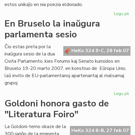
estos unikaĵo en nia poezia eldonado.
Legu pli
pri
Gr
En Bruselo la inaŭgura
inv
parlamenta sesio
en
Me
Ĉio estas preta por la
HeKo 324 9-C, 28 feb 07
inaŭgura sesio de la dua
Civita Parlamento, kies Forumo kaj Senato kunsidos en
Bruselo 19-20 marto 2007, en konstruo de Eŭropa Unio,
laŭ invito de EU-parlamentanoj apartenantaj al malsamaj
grupoj.
Legu pli
pri
En
Goldoni honora gasto de
Br
"Literatura Foiro"
la
in
pa
La Goldoni-temo okaze de la
HeKo 324 8-B, 27 feb 07
ses
300-jariĝo de la eminenta