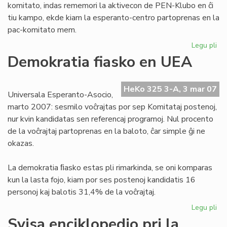
komitato, indas rememori la aktivecon de PEN-Klubo en ĉi
tiu kampo, ekde kiam la esperanto-centro partoprenas en la
pac-komitato mem.
Legu pli
pri
Ta
Demokratia fiasko en UEA
de
Ver
po
HeKo 325 3-A, 3 mar 07
Universala Esperanto-Asocio,
Pa
marto 2007: sesmilo voĉrajtas por sep Komitataj postenoj,
nur kvin kandidatas sen referencaj programoj. Nul procento
de la voĉrajtaj partoprenas en la baloto, ĉar simple ĝi ne
okazas.
La demokratia ﬁasko estas pli rimarkinda, se oni komparas
kun la lasta fojo, kiam por ses postenoj kandidatis 16
personoj kaj balotis 31,4% de la voĉrajtaj.
Legu pli
pri
De
Svisa enciklopedio pri la