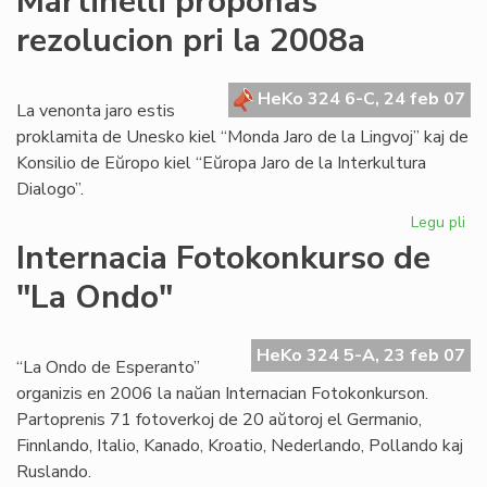
Martinelli proponas
rez
rezolucion pri la 2008a
ko
gr
HeKo 324 6-C, 24 feb 07
La venonta jaro estis
proklamita de Unesko kiel “Monda Jaro de la Lingvoj” kaj de
Konsilio de Eŭropo kiel “Eŭropa Jaro de la Interkultura
Dialogo”.
Legu pli
pri
Mar
Internacia Fotokonkurso de
pr
"La Ondo"
rez
pri
la
HeKo 324 5-A, 23 feb 07
20
“La Ondo de Esperanto”
organizis en 2006 la naŭan Internacian Fotokonkurson.
Partoprenis 71 fotoverkoj de 20 aŭtoroj el Germanio,
Finnlando, Italio, Kanado, Kroatio, Nederlando, Pollando kaj
Ruslando.