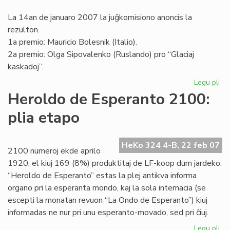
La 14an de januaro 2007 la juĝkomisiono anoncis la
rezulton.
1a premio: Mauricio Bolesnik (Italio).
2a premio: Olga Sipovalenko (Ruslando) pro “Glaciaj
kaskadoj”.
Legu pli
pri
Int
Heroldo de Esperanto 2100:
Fo
plia etapo
de
"L
On
HeKo 324 4-B, 22 feb 07
2100 numeroj ekde aprilo
1920, el kiuj 169 (8%) produktitaj de LF-koop dum jardeko.
“Heroldo de Esperanto” estas la plej antikva informa
organo pri la esperanta mondo, kaj la sola internacia (se
escepti la monatan revuon “La Ondo de Esperanto”) kiuj
informadas ne nur pri unu esperanto-movado, sed pri ĉiuj.
Legu pli
pri