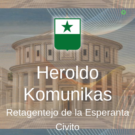
Skip
to
main
content
Heroldo
Komunikas
Retagentejo de la Esperanta
Civito