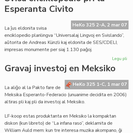
fia
Esperanta Civito
en
UE
HeKo 325 2-A, 2 mar 07
La ĵus eldonita svisa
enciklopedio planlingva “Universalaj Lingvoj en Svislando”,
aŭtorita de Andreas Künzli kaj eldonita de SES/CDELI,
impresas monumente per siaj 1.130 paĝoj.
Legu pli
pri
Sv
Gravaj investoj en Meksiko
enc
pri
la
HeKo 325 1-C, 1 mar 07
La aliĝo al la Pakto fare de
Es
Meksika Esperanto-Federacio (unuanime decidita en 2006)
Civ
altiras pli kaj pli da investoj al Meksiko.
LF-koop estas produktanta en Meksiko la kompaktan
diskon (kun libreto) de “La infana raso”, deklamita de
William Auld mem: kun tre interesa muzika akompano, ĝi