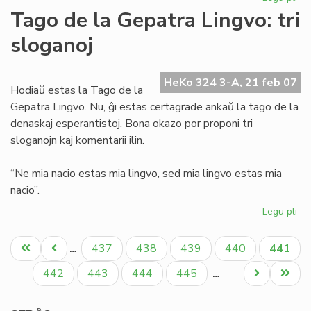
He
Tago de la Gepatra Lingvo: tri
de
sloganoj
Es
21
pli
HeKo 324 3-A, 21 feb 07
et
Hodiaŭ estas la Tago de la
Gepatra Lingvo. Nu, ĝi estas certagrade ankaŭ la tago de la
denaskaj esperantistoj. Bona okazo por proponi tri
sloganojn kaj komentarii ilin.
“Ne mia nacio estas mia lingvo, sed mia lingvo estas mia
nacio”.
Legu pli
pri
Ta
Pagination
de
Unua
Antaŭa
Paĝo
Paĝo
Paĝo
Paĝo
Aktual
437
438
439
440
441
…
la
paĝo
paĝo
paĝo
Ge
Paĝo
Paĝo
Paĝo
Paĝo
Next
Last
442
443
444
445
…
Lin
page
page
tri