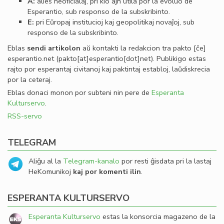
A:
alies neoﬁcialaj, pri kio ajn utila por la evoluo de
Esperantio, sub responso de la subskribinto.
E:
pri Eŭropaj institucioj kaj geopolitikaj novaĵoj, sub
responso de la subskribinto.
Eblas
sendi
artikolon
aŭ kontakti la redakcion tra
pakto
[ĉe]
esperantio
.
net
(pakto[at]esperantio[dot]net)
. Publikigo estas
rajto por esperantaj civitanoj kaj paktintaj establoj, laŭdiskrecia
por la ceteraj.
Eblas donaci monon por subteni nin pere de
Esperanta
Kulturservo
.
RSS-servo
TELEGRAM
Aliĝu al la
Telegram-kanalo
por resti ĝisdata pri la lastaj
HeKomunikoj
kaj por komenti ilin
.
ESPERANTA KULTURSERVO
Esperanta Kulturservo
estas la konsorcia magazeno de la