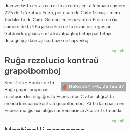
dramverkisto estas unu el la akcentoj en la februara numero
225 de
Literatura Foiro
, per eseo de Carlo Minnaja, mem
tradukinto de Carlo Goldoni en esperanton. Fakte en ĉiu
numero de la 38a jarkolekto de la revuo oni legos pri
Goldoni kaj ghuos sur la kovrilpaghoj belajn paŝtelajn
desegnaĵojn kreitajn surbaze de liaj verkoj.
Legu pli
pri
Go
Ruĝa rezolucio kontraŭ
ho
grapolbomboj
ga
de
"Li
Sen. Dieter Rooke, de la
HeKo 324 7-C, 26 feb 07
Foi
Ruĝa grupo, proponas
rezolucion kiu engaĝos la Esperantan Civiton aliĝi al la
monda kampanjo kontraŭ grapolbomboj. Al tiu kampanjo en
Esperantio ĝis nun aliĝis nur Sennacieca Asocio Tutmonda.
Legu pli
pri
Ru