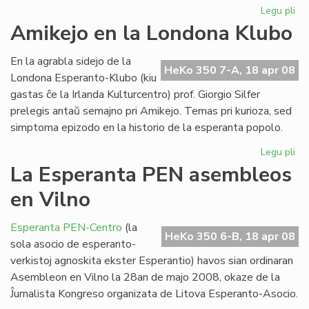
Legu pli
pri
En
Amikejo en la Londona Klubo
Lit
un
En la agrabla sidejo de la
ko
HeKo 350 7-A, 18 apr 08
Londona Esperanto-Klubo (kiu
gastas ĉe la Irlanda Kulturcentro) prof. Giorgio Silfer
prelegis antaŭ semajno pri Amikejo. Temas pri kurioza, sed
simptoma epizodo en la historio de la esperanta popolo.
Legu pli
pri
Am
La Esperanta PEN asembleos
en
en Vilno
la
Lo
Kl
Esperanta PEN-Centro
(la
HeKo 350 6-B, 18 apr 08
sola asocio de esperanto-
verkistoj agnoskita ekster Esperantio) havos sian ordinaran
Asembleon en Vilno la 28an de majo 2008, okaze de la
Ĵurnalista Kongreso organizata de Litova Esperanto-Asocio.