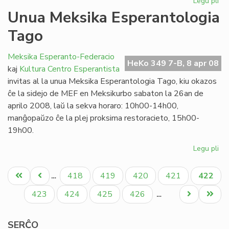
Legu pli
pri
Ap
Unua Meksika Esperantologia
en
Tago
Ipe
Meksika Esperanto-Federacio
HeKo 349 7-B, 8 apr 08
kaj
Kultura Centro Esperantista
invitas al la unua Meksika Esperantologia Tago, kiu okazos
ĉe la sidejo de MEF en Meksikurbo sabaton la 26an de
aprilo 2008, laŭ la sekva horaro: 10h00-14h00,
manĝopaŭzo ĉe la plej proksima restoracieto, 15h00-
19h00.
Legu pli
pri
Un
Pagination
Me
Unua
Antaŭa
Paĝo
Paĝo
Paĝo
Paĝo
Aktual
418
419
420
421
422
…
Es
paĝo
paĝo
paĝo
Ta
Paĝo
Paĝo
Paĝo
Paĝo
Next
Last
423
424
425
426
…
page
page
SERĈO