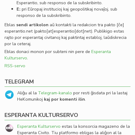
Esperantio, sub responso de la subskribinto.
E:
pri Eŭropaj institucioj kaj geopolitikaj novaĵoj, sub
responso de la subskribinto.
Eblas
sendi
artikolon
aŭ kontakti la redakcion tra
pakto
[ĉe]
esperantio
.
net
(pakto[at]esperantio[dot]net)
. Publikigo estas
rajto por esperantaj civitanoj kaj paktintaj establoj, laŭdiskrecia
por la ceteraj.
Eblas donaci monon por subteni nin pere de
Esperanta
Kulturservo
.
RSS-servo
TELEGRAM
Aliĝu al la
Telegram-kanalo
por resti ĝisdata pri la lastaj
HeKomunikoj
kaj por komenti ilin
.
ESPERANTA KULTURSERVO
Esperanta Kulturservo
estas la konsorcia magazeno de la
Esperanta Civito. Tiu platformo ebligas la aliĝon al la