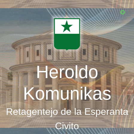
Skip
to
main
content
Heroldo
Komunikas
Retagentejo de la Esperanta
Civito