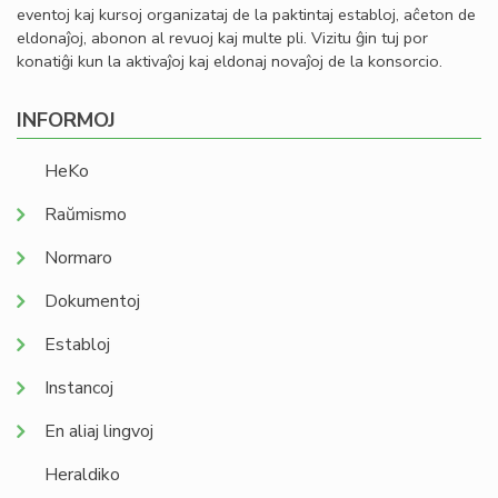
eventoj kaj kursoj organizataj de la paktintaj establoj, aĉeton de
eldonaĵoj, abonon al revuoj kaj multe pli. Vizitu ĝin tuj por
konatiĝi kun la aktivaĵoj kaj eldonaj novaĵoj de la konsorcio.
INFORMOJ
HeKo
Raŭmismo
Normaro
Dokumentoj
Establoj
Instancoj
En aliaj lingvoj
Heraldiko