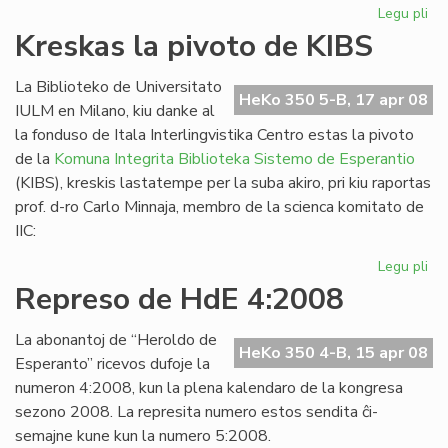
Legu pli
pri
La
Kreskas la pivoto de KIBS
Es
PE
La Biblioteko de Universitato
as
HeKo 350 5-B, 17 apr 08
IULM en Milano, kiu danke al
en
la fonduso de Itala Interlingvistika Centro estas la pivoto
Vil
de la
Komuna Integrita Biblioteka Sistemo de Esperantio
(KIBS), kreskis lastatempe per la suba akiro, pri kiu raportas
prof. d-ro Carlo Minnaja, membro de la scienca komitato de
IIC:
Legu pli
pri
Kr
Represo de HdE 4:2008
la
piv
La abonantoj de “Heroldo de
de
HeKo 350 4-B, 15 apr 08
Esperanto” ricevos dufoje la
KI
numeron 4:2008, kun la plena kalendaro de la kongresa
sezono 2008. La represita numero estos sendita ĉi-
semajne kune kun la numero 5:2008.