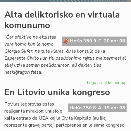
Alta deliktorisko en virtuala
komunumo
“Ĉar efektive ne ekzistas
HeKo 350 9-C, 20 apr 08
vera homo kun la nomo
Giorgio Silfer, ne tute klaras, ĉu la konsulo de la
Esperanta Civito kun tiu pseŭdonimo rajtus malpermesi al
aliaj uzi la saman pseŭdonimon, aŭ deklari ties
naskiĝtagon falsa.
Legu pli
pri
4 komentoj
Alta
En Litovio unika kongreso
deliktorisko
en
Povilas Jegorovas estas
virtuala
HeKo 350 8-A, 19 apr 08
realiganta miraklon: unuafoje
komunumo
kaj la estraro de UEA kaj la Civita Kapitulo (aŭ iliaj
reprezente gravaj partoj) partoprenos en la sama kongreso!