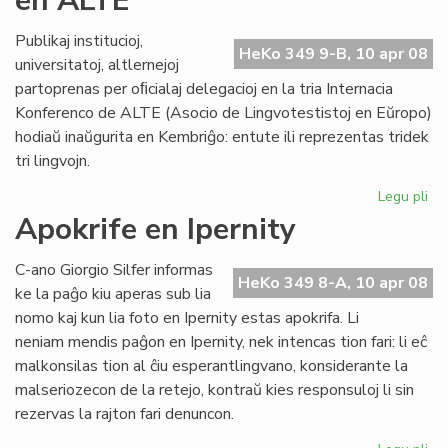
en ALTE
AL
Publikaj institucioj,
HeKo 349 9-B, 10 apr 08
universitatoj, altlernejoj
partoprenas per oﬁcialaj delegacioj en la tria Internacia
Konferenco de ALTE (Asocio de Lingvotestistoj en Eŭropo)
hodiaŭ inaŭgurita en Kembriĝo: entute ili reprezentas tridek
tri lingvojn.
Legu pli
pri
KC
Apokrife en Ipernity
re
es
C-ano Giorgio Silfer informas
en
HeKo 349 8-A, 10 apr 08
ke la paĝo kiu aperas sub lia
AL
nomo kaj kun lia foto en Ipernity estas apokrifa. Li
neniam mendis paĝon en Ipernity, nek intencas tion fari: li eĉ
malkonsilas tion al ĉiu esperantlingvano, konsiderante la
malseriozecon de la retejo, kontraŭ kies responsuloj li sin
rezervas la rajton fari denuncon.