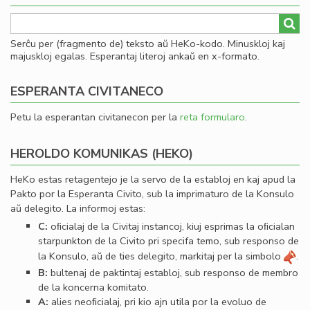
Serĉu per (fragmento de) teksto aŭ HeKo-kodo. Minuskloj kaj
majuskloj egalas. Esperantaj literoj ankaŭ en x-formato.
ESPERANTA CIVITANECO
Petu la esperantan civitanecon per la
reta formularo
.
HEROLDO KOMUNIKAS (HEKO)
HeKo estas retagentejo je la servo de la establoj en kaj apud la
Pakto por la Esperanta Civito, sub la imprimaturo de la Konsulo
aŭ delegito. La informoj estas:
C:
oﬁcialaj de la Civitaj instancoj, kiuj esprimas la oﬁcialan
starpunkton de la Civito pri specifa temo, sub responso de
la Konsulo, aŭ de ties delegito, markitaj per la simbolo
.
B:
bultenaj de paktintaj establoj, sub responso de membro
de la koncerna komitato.
A:
alies neoﬁcialaj, pri kio ajn utila por la evoluo de