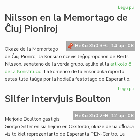
Legu pli
pri
Re
Nilsson en la Memortago de
de
Ĉiuj Pioniroj
Hd
4:
HeKo 350 3-C, 14 apr 08
Okaze de la Memortago
de Ĉiuj Pioniroj, la Konsulo ricevis leĝoproponon de Bertil
Nilsson, senatano de la verda grupo, aplike al la
artikolo 8
de la Konstitucio
. La komenco de la enkonduka raporto
estas tute taŭga por la hodiaŭa festotago de Esperantio.
Legu pli
pri
Ni
Silfer intervjuis Boulton
en
la
Me
HeKo 350 2-B, 12 apr 08
Marjorie Boulton gastigis
de
Giorgio Silfer en sia hejmo en Oksfordo, okaze de lia oﬁciala
Ĉiu
vizito kiel reprezentanto de Esperanta PEN-Centro. La
Pio