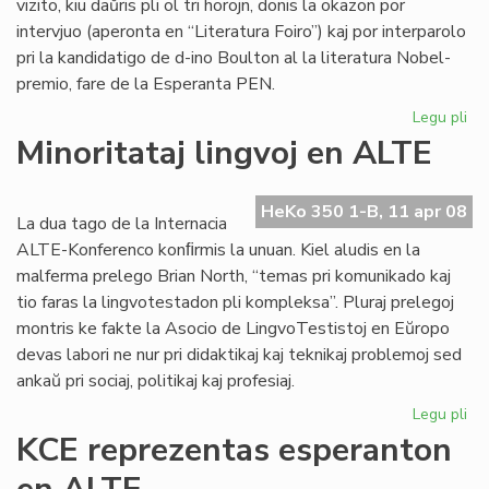
vizito, kiu daŭris pli ol tri horojn, donis la okazon por
intervjuo (aperonta en “Literatura Foiro”) kaj por interparolo
pri la kandidatigo de d-ino Boulton al la literatura Nobel-
premio, fare de la Esperanta PEN.
Legu pli
pri
Sil
Minoritataj lingvoj en ALTE
int
Bo
HeKo 350 1-B, 11 apr 08
La dua tago de la Internacia
ALTE-Konferenco konﬁrmis la unuan. Kiel aludis en la
malferma prelego Brian North, “temas pri komunikado kaj
tio faras la lingvotestadon pli kompleksa”. Pluraj prelegoj
montris ke fakte la Asocio de LingvoTestistoj en Eŭropo
devas labori ne nur pri didaktikaj kaj teknikaj problemoj sed
ankaŭ pri sociaj, politikaj kaj profesiaj.
Legu pli
pri
Min
KCE reprezentas esperanton
lin
en