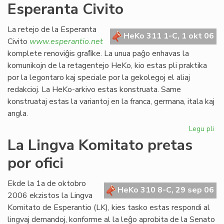
Esperanta Civito
kan
es
def
La retejo de la Esperanta
HeKo 311 1-C, 1 okt 06
Civito
www.esperantio.net
komplete renoviĝis graﬁke. La unua paĝo enhavas la
komunikojn de la retagentejo HeKo, kio estas pli praktika
por la legontaro kaj speciale por la gekolegoj el aliaj
redakcioj. La HeKo-arkivo estas konstruata. Same
konstruataj estas la variantoj en la franca, germana, itala kaj
angla.
Legu pli
pri
Re
La Lingva Komitato pretas
la
por ofici
ret
de
la
Ekde la 1a de oktobro
HeKo 310 8-C, 29 sep 06
Es
2006 ekzistos la Lingva
Civ
Komitato de Esperantio (LK), kies tasko estas respondi al
lingvaj demandoj, konforme al la leĝo aprobita de la Senato