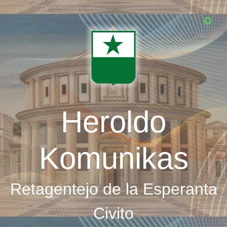
Skip
to
main
content
Heroldo
Komunikas
Retagentejo de la Esperanta
Civito