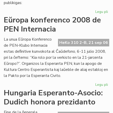
pri
publikigas:
alf
Legu pli
pri
Pri
Eŭropa konferenco 2008 de
Ivo
PEN Internacia
La
kaj
hu
La unua Eŭropa Konferenco
HeKo 310 2-B, 21 sep 06
la
de PEN-Klubo Internacia
estas deﬁnitive kunvokota al Ĉaŭdefono, 6-11 julio 2008,
pri la ĉeftemo: “Kia rolo por la verkisto en la 21-jarcenta
Eŭropo?”. Organizos la Esperanta PEN, kun la apogo de
Kultura Centro Esperantista kaj laŭeble de aliaj establoj en
la Pakto por la Esperanta Civito.
Legu pli
pri
Eŭ
Hungaria Esperanto-Asocio:
ko
Dudich honora prezidanto
20
de
PE
Fine de la ĝenerala