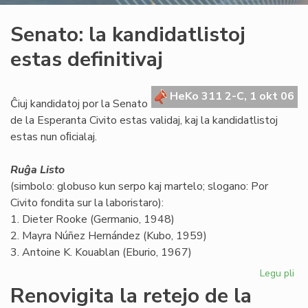
Senato: la kandidatlistoj
estas definitivaj
HeKo 311 2-C, 1 okt 06
Ĉiuj kandidatoj por la Senato
de la Esperanta Civito estas validaj, kaj la kandidatlistoj
estas nun oﬁcialaj.
Ruĝa Listo
(simbolo: globuso kun serpo kaj martelo; slogano: Por
Civito fondita sur la laboristaro):
1. Dieter Rooke (Germanio, 1948)
2. Mayra Núñez Hernández (Kubo, 1959)
3. Antoine K. Kouablan (Eburio, 1967)
Legu pli
pri
Se
Renovigita la retejo de la
la