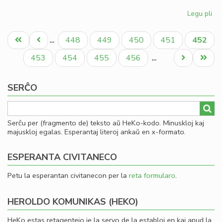
Legu pli
pri
Gio
Pagination
Sil
Unua
Antaŭa
Paĝo
Paĝo
Paĝo
Paĝo
Aktual
448
449
450
451
452
…
la
paĝo
paĝo
paĝo
la
Paĝo
Paĝo
Paĝo
Paĝo
Next
Last
453
454
455
456
…
Ko
page
page
SERĈO
Serĉu per (fragmento de) teksto aŭ HeKo-kodo. Minuskloj kaj
majuskloj egalas. Esperantaj literoj ankaŭ en x-formato.
ESPERANTA CIVITANECO
Petu la esperantan civitanecon per la
reta formularo
.
HEROLDO KOMUNIKAS (HEKO)
HeKo estas retagentejo je la servo de la establoj en kaj apud la