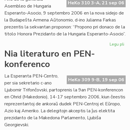
HeKo 310 3-A, 21 sep 06
Int
Asembleo de Hungaria
Esperanto-Asocio, 9 septembro 2006 en la nova sidejo de
la Budapeŝta Armena Aŭtonomio, d-ino Julianna Farkas
prezentis la sekvantan proponon: “Propono pri donaco de la
titolo Honora Prezidanto de la Hungaria Esperanto-Asocio”.
Legu pli
pri
Hu
Nia literaturo en PEN-
Es
konferenco
Aso
Du
ho
La Esperanta PEN-Centro,
HeKo 309 9-B, 19 sep 06
pr
per sia sekretario c-ano
Ljubomir Trifonĉovski, partoprenis la 9an PEN-konferencon
en Ohrid (Makedonio), 14-17 septembro 2006, kiun ĉeestis
reprezentantoj de ankoraŭ dudek PEN-Centroj el Eŭropo,
Azio kaj Ameriko. La delegitojn akceptis la ĵus elektita
prezidanto de la Makedona Parlamento, Ljubiŝa
Georgievski.