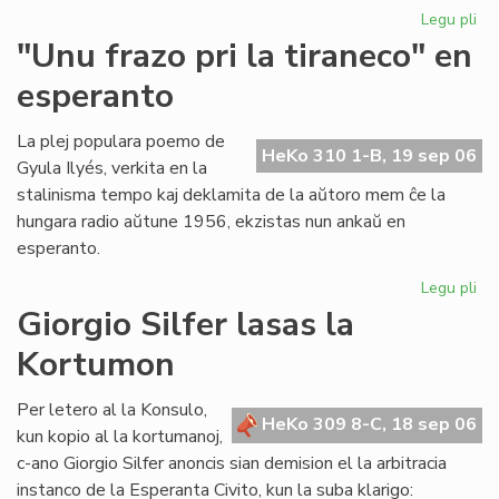
Legu pli
pri
Ni
"Unu frazo pri la tiraneco" en
lit
esperanto
en
PE
ko
La plej populara poemo de
HeKo 310 1-B, 19 sep 06
Gyula Ilyés, verkita en la
stalinisma tempo kaj deklamita de la aŭtoro mem ĉe la
hungara radio aŭtune 1956, ekzistas nun ankaŭ en
esperanto.
Legu pli
pri
"U
Giorgio Silfer lasas la
fra
Kortumon
pri
la
tir
Per letero al la Konsulo,
HeKo 309 8-C, 18 sep 06
en
kun kopio al la kortumanoj,
es
c-ano Giorgio Silfer anoncis sian demision el la arbitracia
instanco de la Esperanta Civito, kun la suba klarigo: