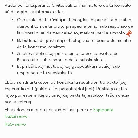
Pakto por la Esperanta Civito, sub la imprimaturo de la Konsulo
aŭ delegito. La informoj estas:
C:
oﬁcialaj de la Civitaj instancoj, kiuj esprimas la oﬁcialan
starpunkton de la Civito pri specifa temo, sub responso de
la Konsulo, aŭ de ties delegito, markitaj per la simbolo
.
B:
bultenaj de paktintaj establoj, sub responso de membro
de la koncerna komitato.
A:
alies neoﬁcialaj, pri kio ajn utila por la evoluo de
Esperantio, sub responso de la subskribinto.
E:
pri Eŭropaj institucioj kaj geopolitikaj novaĵoj, sub
responso de la subskribinto.
Eblas
sendi
artikolon
aŭ kontakti la redakcion tra
pakto
[ĉe]
esperantio
.
net
(pakto[at]esperantio[dot]net)
. Publikigo estas
rajto por esperantaj civitanoj kaj paktintaj establoj, laŭdiskrecia
por la ceteraj.
Eblas donaci monon por subteni nin pere de
Esperanta
Kulturservo
.
RSS-servo