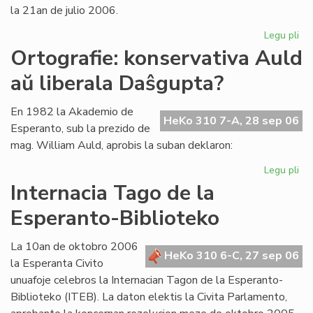
la 21an de julio 2006.
Legu pli
pri
La
Ortografie: konservativa Auld
Li
aŭ liberala Daŝgupta?
Ko
pr
po
En 1982 la Akademio de
HeKo 310 7-A, 28 sep 06
ofi
Esperanto, sub la prezido de
mag. William Auld, aprobis la suban deklaron:
Legu pli
pri
Ort
Internacia Tago de la
ko
Esperanto-Biblioteko
Au
aŭ
lib
La 10an de oktobro 2006
HeKo 310 6-C, 27 sep 06
Da
la Esperanta Civito
unuafoje celebros la Internacian Tagon de la Esperanto-
Biblioteko (ITEB). La daton elektis la Civita Parlamento,