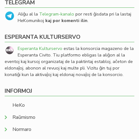
TELEGRAM
Aliĝu al la
Telegram-kanalo
por resti ĝisdata pri la lastaj
HeKomunikoj
kaj por komenti ilin
.
ESPERANTA KULTURSERVO
Esperanta Kulturservo
estas la konsorcia magazeno de la
Esperanta Civito. Tiu platformo ebligas la aliĝon al la
eventoj kaj kursoj organizataj de la paktintaj establoj, aĉeton de
eldonaĵoj, abonon al revuoj kaj multe pli. Vizitu ĝin tuj por
konatiĝi kun la aktivaĵoj kaj eldonaj novaĵoj de la konsorcio.
INFORMOJ
HeKo
Raŭmismo
Normaro