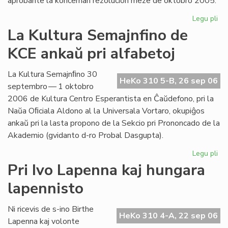
aprobante la koncernan rezolucion meze de oktobro 2005.
Legu pli
pri
Int
La Kultura Semajnfino de
Ta
KCE ankaŭ pri alfabetoj
de
la
Es
La Kultura Semajnﬁno 30
HeKo 310 5-B, 26 sep 06
Bib
septembro — 1 oktobro
2006 de Kultura Centro Esperantista en Ĉaŭdefono, pri la
Naŭa Oﬁciala Aldono al la Universala Vortaro, okupiĝos
ankaŭ pri la lasta propono de la Sekcio pri Prononcado de la
Akademio (gvidanto d-ro Probal Dasgupta).
Legu pli
pri
La
Pri Ivo Lapenna kaj hungara
Kul
lapennisto
Se
de
KC
Ni ricevis de s-ino Birthe
HeKo 310 4-A, 22 sep 06
an
Lapenna kaj volonte