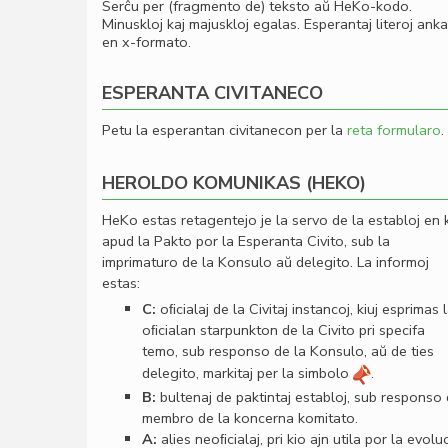
Serĉu per (fragmento de) teksto aŭ HeKo-kodo.
Minuskloj kaj majuskloj egalas. Esperantaj literoj ank
en x-formato.
ESPERANTA CIVITANECO
Petu la esperantan civitanecon per la
reta formularo
.
HEROLDO KOMUNIKAS (HEKO)
HeKo estas retagentejo je la servo de la establoj en 
apud la Pakto por la Esperanta Civito, sub la
imprimaturo de la Konsulo aŭ delegito. La informoj
estas:
C:
oﬁcialaj de la Civitaj instancoj, kiuj esprimas 
oﬁcialan starpunkton de la Civito pri specifa
temo, sub responso de la Konsulo, aŭ de ties
delegito, markitaj per la simbolo
.
B:
bultenaj de paktintaj establoj, sub responso
membro de la koncerna komitato.
A:
alies neoﬁcialaj, pri kio ajn utila por la evolu