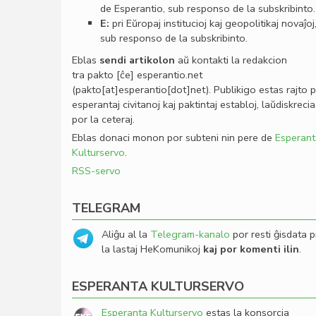
de Esperantio, sub responso de la subskribinto.
E:
pri Eŭropaj institucioj kaj geopolitikaj novaĵoj
sub responso de la subskribinto.
Eblas
sendi
artikolon
aŭ kontakti la redakcion
tra
pakto
[ĉe]
esperantio
.
net
(pakto[at]esperantio[dot]net)
. Publikigo estas rajto 
esperantaj civitanoj kaj paktintaj establoj, laŭdiskrecia
por la ceteraj.
Eblas donaci monon por subteni nin pere de
Esperant
Kulturservo
.
RSS-servo
TELEGRAM
Aliĝu al la
Telegram-kanalo
por resti ĝisdata p
la lastaj HeKomunikoj
kaj por komenti ilin
.
ESPERANTA KULTURSERVO
Esperanta Kulturservo
estas la konsorcia