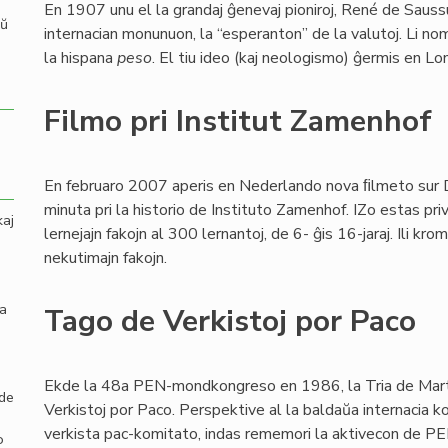
En 1907 unu el la grandaj ĝenevaj pioniroj, René de Sauss
aŭ
internacian monunuon, la “esperanton” de la valutoj. Li no
la hispana
peso
. El tiu ideo (kaj neologismo) ĝermis en L
Filmo pri Institut Zamenhof
En februaro 2007 aperis en Nederlando nova ﬁlmeto sur
minuta pri la historio de Instituto Zamenhof. IZo estas pri
kaj
lernejajn fakojn al 300 lernantoj, de 6- ĝis 16-jaraj. Ili k
nekutimajn fakojn.
la
Tago de Verkistoj por Paco
Ekde la 48a PEN-mondkongreso en 1986, la Tria de Mart
 de
Verkistoj por Paco. Perspektive al la baldaŭa internacia 
verkista pac-komitato, indas rememori la aktivecon de PE
o