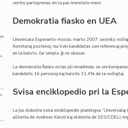
centro partoprenas en la pac-komitato mem.
,
Demokratia fiasko en UEA
por
Universala Esperanto-Asocio, marto 2007: sesmilo voĉraj
Komitataj postenoj, nur kvin kandidatas sen referencaj pro
en la baloto, ĉar simple ĝi ne okazas.
a
La demokratia ﬁasko estas pli rimarkinda, se oni komparas 
kandidatis 16 personoj kaj balotis 31,4% de la voĉrajtaj.
Svisa enciklopedio pri la Esp
ri
La ĵus eldonita svisa enciklopedio planlingva “Universalaj 
aŭtorita de Andreas Künzli kaj eldonita de SES/CDELI, i