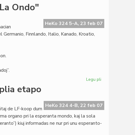
Martinelli
"La Ondo"
proponas
rezolucion
pri
HeKo 324 5-A, 23 feb 07
acian
la
 Germanio, Finnlando, Italio, Kanado, Kroatio,
2008a
on.
doj”.
Legu pli
pri
Internacia
plia etapo
Fotokonkurso
de
"La
HeKo 324 4-B, 22 feb 07
titaj de LF-koop dum
Ondo"
rma organo pri la esperanta mondo, kaj la sola
ranto”) kiuj informadas ne nur pri unu esperanto-