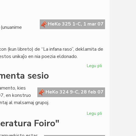
Svisa
enciklopedio
pri
la
HeKo 325 1-C, 1 mar 07
 (unuanime
Esperanta
Civito
 (kun libreto) de “La infana raso”, deklamita de
stos unikaĵo en nia poezia eldonado.
Legu pli
pri
Gravaj
amenta sesio
investoj
en
lamento, kies
Meksiko
HeKo 324 9-C, 28 feb 07
7, en konstruo
taj al malsamaj grupoj.
Legu pli
pri
En
eratura Foiro"
Bruselo
la
dramverkisto estas