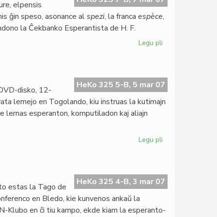
ure, elpensis
mis ĝin speso, asonance al
spezi
, la franca
espèce
,
ondono la Ĉekbanko Esperantista de H. F.
Legu pli
pri
La
speso
estus
centjara
HeKo 325 5-B, 5 mar 07
 DVD-disko, 12-
vata lernejo en Togolando, kiu instruas la kutimajn
rome lernas esperanton, komputiladon kaj aliajn
Legu pli
pri
Filmo
pri
Institut
Zamenhof
HeKo 325 4-B, 3 mar 07
o estas la Tago de
konferenco en Bledo, kie kunvenos ankaŭ la
N-Klubo en ĉi tiu kampo, ekde kiam la esperanto-