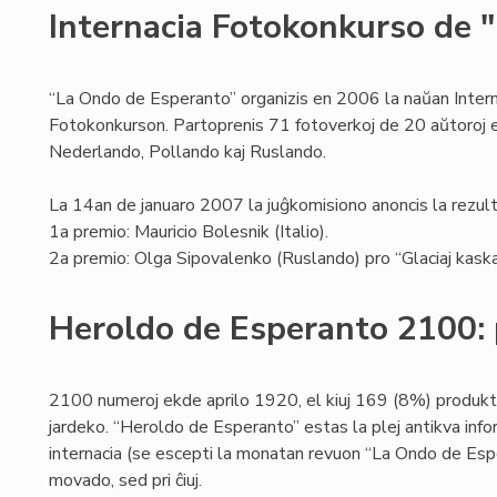
Internacia Fotokonkurso de 
“La Ondo de Esperanto” organizis en 2006 la naŭan Intern
Fotokonkurson. Partoprenis 71 fotoverkoj de 20 aŭtoroj el
Nederlando, Pollando kaj Ruslando.
La 14an de januaro 2007 la juĝkomisiono anoncis la rezult
1a premio: Mauricio Bolesnik (Italio).
2a premio: Olga Sipovalenko (Ruslando) pro “Glaciaj kaska
Heroldo de Esperanto 2100: 
2100 numeroj ekde aprilo 1920, el kiuj 169 (8%) produk
jardeko. “Heroldo de Esperanto” estas la plej antikva info
internacia (se escepti la monatan revuon “La Ondo de Espe
movado, sed pri ĉiuj.