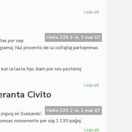
Legu pli
pri
Tago
de
Verkistoj
por
HeKo 325 3-A, 3 mar 07
tas por sep
Paco
gramoj. Nul procento de la voĉrajtaj partoprenas
kun la lasta fojo, kiam por ses postenoj
Legu pli
pri
Demokratia
eranta Civito
fiasko
en
UEA
HeKo 325 2-A, 2 mar 07
Lingvoj en Svislando”,
mpresas monumente per siaj 1.130 paĝoj.
Legu pli
pri