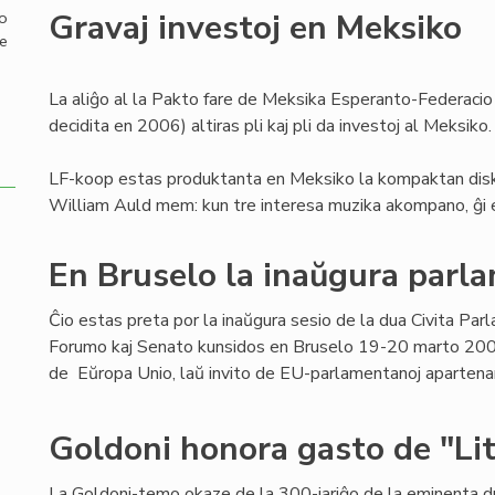
Gravaj investoj en Meksiko
mo
de
La aliĝo al la Pakto fare de Meksika Esperanto-Federacio
decidita en 2006) altiras pli kaj pli da investoj al Meksiko.
LF-koop estas produktanta en Meksiko la kompaktan diskon
William Auld mem: kun tre interesa muzika akompano, ĝi e
En Bruselo la inaŭgura parl
Ĉio estas preta por la inaŭgura sesio de la dua Civita Par
Forumo kaj Senato kunsidos en Bruselo 19-20 marto 200
de Eŭropa Unio, laŭ invito de EU-parlamentanoj apartenan
Goldoni honora gasto de "Lit
La Goldoni-temo okaze de la 300-jariĝo de la eminenta 