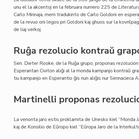
unu el la akcentoj en la februara numero 225 de
Literatur
Carlo Minnaja, mem tradukinto de Carlo Goldoni en espera
de la revuo oni legos pri Goldoni kaj ghuos sur la kovrilpa
de liaj verkoj.
Ruĝa rezolucio kontraŭ gra
Sen. Dieter Rooke, de la Ruĝa grupo, proponas rezolucion
Esperantan Civiton aliĝi al la monda kampanjo kontraŭ gr
tiu kampanjo en Esperantio ĝis nun aliĝis nur Sennacieca
Martinelli proponas rezoluci
La venonta jaro estis proklamita de Unesko kiel “Monda Ja
kaj de Konsilio de Eŭropo kiel “Eŭropa Jaro de la Interkult