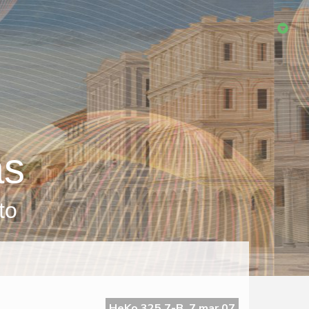
as
to
HeKo 325 7-B, 7 mar 07