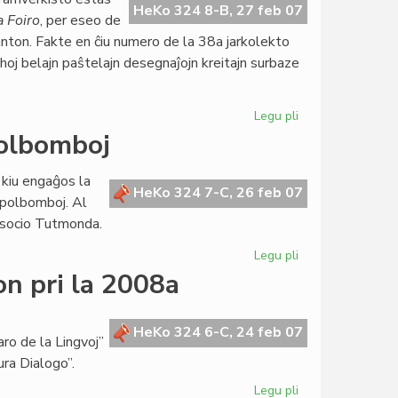
inaŭgura
HeKo 324 8-B, 27 feb 07
a Foiro
, per eseo de
parlamenta
nton. Fakte en ĉiu numero de la 38a jarkolekto
sesio
ghoj belajn paŝtelajn desegnaĵojn kreitajn surbaze
Legu pli
pri
Goldoni
polbomboj
honora
gasto
 kiu engaĝos la
de
HeKo 324 7-C, 26 feb 07
apolbomboj. Al
"Literatura
 Asocio Tutmonda.
Foiro"
Legu pli
pri
Ruĝa
on pri la 2008a
rezolucio
kontraŭ
grapolbomboj
HeKo 324 6-C, 24 feb 07
ro de la Lingvoj”
ura Dialogo”.
Legu pli
pri