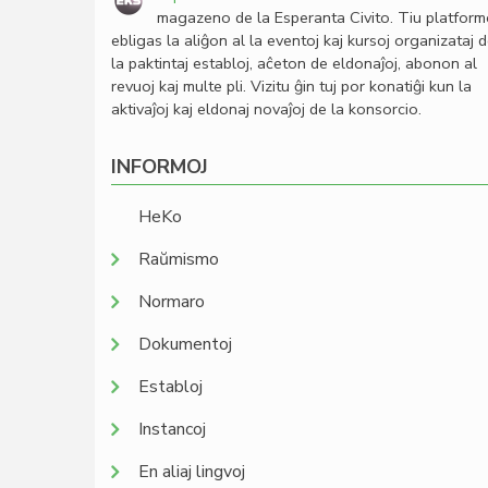
magazeno de la Esperanta Civito. Tiu platfor
ebligas la aliĝon al la eventoj kaj kursoj organizataj 
la paktintaj establoj, aĉeton de eldonaĵoj, abonon al
revuoj kaj multe pli. Vizitu ĝin tuj por konatiĝi kun la
aktivaĵoj kaj eldonaj novaĵoj de la konsorcio.
INFORMOJ
HeKo
Raŭmismo
Normaro
Dokumentoj
Establoj
Instancoj
En aliaj lingvoj