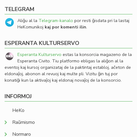
TELEGRAM
Aliĝu al la
Telegram-kanalo
por resti ĝisdata pri la lastaj
HeKomunikoj
kaj por komenti ilin
.
ESPERANTA KULTURSERVO
Esperanta Kulturservo
estas la konsorcia magazeno de la
Esperanta Civito. Tiu platformo ebligas la aliĝon al la
eventoj kaj kursoj organizataj de la paktintaj establoj, aĉeton de
eldonaĵoj, abonon al revuoj kaj multe pli. Vizitu ĝin tuj por
konatiĝi kun la aktivaĵoj kaj eldonaj novaĵoj de la konsorcio.
INFORMOJ
HeKo
Raŭmismo
Normaro