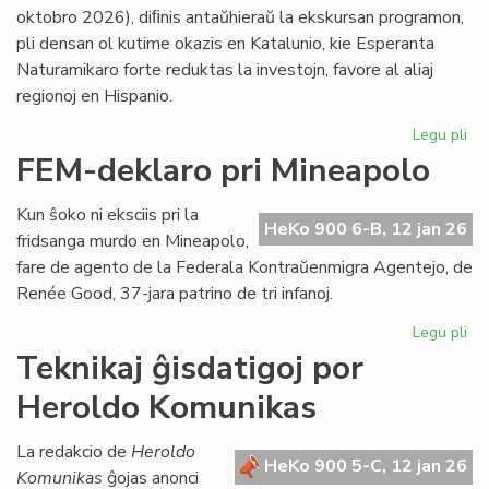
LF-
oktobro 2026), diﬁnis antaŭhieraŭ la ekskursan programon,
ko
pli densan ol kutime okazis en Katalunio, kie Esperanta
Naturamikaro forte reduktas la investojn, favore al aliaj
regionoj en Hispanio.
Legu pli
pri
NA
FEM-deklaro pri Mineapolo
en
An
Kun ŝoko ni eksciis pri la
pli
HeKo 900 6-B, 12 jan 26
fridsanga murdo en Mineapolo,
eks
fare de agento de la Federala Kontraŭenmigra Agentejo, de
pli
Renée Good, 37-jara patrino de tri infanoj.
str
Legu pli
pri
FE
Teknikaj ĝisdatigoj por
de
Heroldo Komunikas
pri
Mi
La redakcio de
Heroldo
HeKo 900 5-C, 12 jan 26
Komunikas
ĝojas anonci