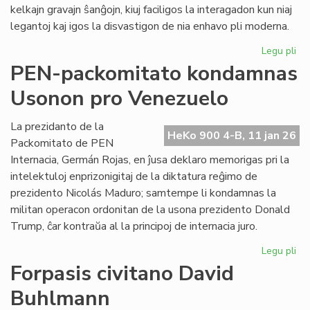
kelkajn gravajn ŝanĝojn, kiuj faciligos la interagadon kun niaj
legantoj kaj igos la disvastigon de nia enhavo pli moderna.
Legu pli
pri
Tek
PEN-packomitato kondamnas
ĝis
Usonon pro Venezuelo
po
He
Ko
La prezidanto de la
HeKo 900 4-B, 11 jan 26
Packomitato de PEN
Internacia, Germán Rojas, en ĵusa deklaro memorigas pri la
intelektuloj enprizonigitaj de la diktatura reĝimo de
prezidento Nicolás Maduro; samtempe li kondamnas la
militan operacon ordonitan de la usona prezidento Donald
Trump, ĉar kontraŭa al la principoj de internacia juro.
Legu pli
pri
PE
Forpasis civitano David
pa
Buhlmann
ko
Us