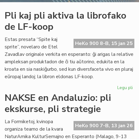
Pli kaj pli aktiva la librofako
de LF-koop
Estas presata “Spite kaj
HeKo 900 8-B, 15 jan 25
sprite”, novelaro de Etel
Zavadlav originale verkita en esperanto: ĝi arigas la relative
ampleksan produktadon de ĉi tiu aŭtorino, edukita en la
kroata en sia naskiĝurbo, sed kun diversfaceta vivo en pluraj
eŭropaj landoj; la libron eldonas LF-koop.
Legu pli
pri
Pli
NAKSE en Andaluzio: pli
kaj
ekskurse, pli strategie
pli
akt
la
La Formiketoj, kvinopa
HeKo 900 7-B, 13 jan 26
lib
organiza teamo de la kvara
de
NaturAmika KulturSemajno en Esperanto (Malago, 9-13