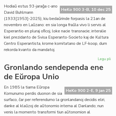
pr
Hodiaŭ estus 93-jaraĝa c-ano
HeKo 900 3-B, 10 dec 25
Ve
David Buhlmann
(1933[1953]-2025), kiu bedaŭrinde forpasis la 21an de
novembro en Laŭzano: en sia longa fraŭla vivo li servis al
Esperantio en pluraj oﬁcoj, loke nacie transnacie; interalie
kiel prezidanto de Svisa Esperanto-Societo kaj de Kultura
Centro Esperantista, krome komitatano de LF-koop, dum
rekorda kvanto da mandatoj.
Legu pli
pri
For
Gronlando sendependa ene
civ
de Eŭropa Unio
Da
Bu
En 1985 la tiama Eŭropa
HeKo 900 2-E, 9 jan 25
Komunumo perdis duonon de sia
surfaco, ĉar per referendumo la gronlandanoj decidis eliri,
danke al klaŭzoj de aŭtonomio interna al Danlando; nun
venis la momento transformi tiun aŭtonomion al