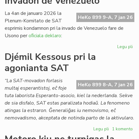
invadon de Venezuelo
Pai
x
La 4an de januaro 2026 la
HeKo 899 9-A, 7 jan 26
(1
Plenum-Komitato de SAT
esprimis kondamnon pri la invado de Venezuelo fare de
Usono per
oﬁciala deklaro
:
Legu pli
pri
SA
Djémil Kessous pri la
ko
agonianta SAT
la
us
in
“La SAT-movadon forlasis
HeKo 899 8-A, 7 jan 26
de
multaj esperantistoj, eĉ foje
Ve
tuta laborista Esperanto-asocio, kiel la nederlanda. Sekve
de sia disfalo, SAT estas paralizata hodiaŭ. La fenomeno
atingas la estraron. Ĝeneraliĝas iu nemovismo, eĉ
nemovadismo, akceptata de notinda parto de la aktivularo.
Legu pli
pri
1 komento
Djémil