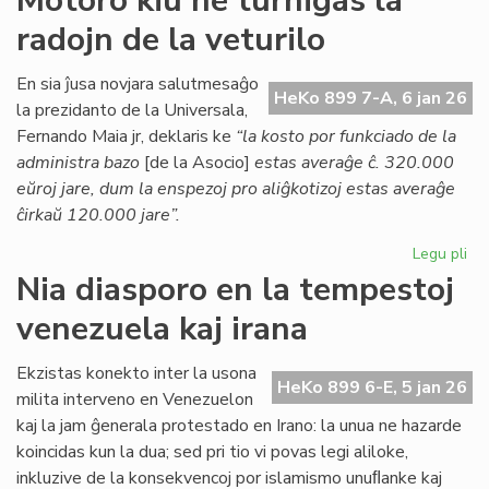
Motoro kiu ne turnigas la
Kessous
radojn de la veturilo
pri
la
agonianta
En sia ĵusa novjara salutmesaĝo
HeKo 899 7-A, 6 jan 26
SAT
la prezidanto de la Universala,
Fernando Maia jr, deklaris ke
“la kosto por funkciado de la
administra bazo
[de la Asocio]
estas averaĝe ĉ. 320.000
eŭroj jare, dum la enspezoj pro aliĝkotizoj estas averaĝe
ĉirkaŭ 120.000 jare”.
Legu pli
pri
Mo
Nia diasporo en la tempestoj
kiu
venezuela kaj irana
ne
tur
la
Ekzistas konekto inter la usona
HeKo 899 6-E, 5 jan 26
rad
milita interveno en Venezuelon
de
kaj la jam ĝenerala protestado en Irano: la unua ne hazarde
la
koincidas kun la dua; sed pri tio vi povas legi aliloke,
vet
inkluzive de la konsekvencoj por islamismo unuﬂanke kaj