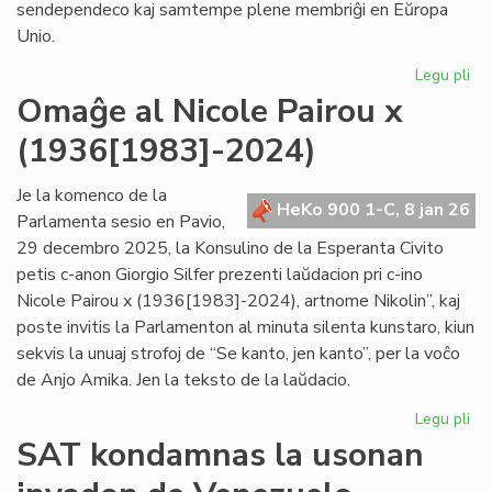
sendependeco kaj samtempe plene membriĝi en Eŭropa
Unio.
Legu pli
pri
Gr
Omaĝe al Nicole Pairou x
se
(1936[1983]-2024)
en
de
Eŭ
Je la komenco de la
HeKo 900 1-C, 8 jan 26
Un
Parlamenta sesio en Pavio,
29 decembro 2025, la Konsulino de la Esperanta Civito
petis c-anon Giorgio Silfer prezenti laŭdacion pri c-ino
Nicole Pairou x (1936[1983]-2024), artnome Nikolin”, kaj
poste invitis la Parlamenton al minuta silenta kunstaro, kiun
sekvis la unuaj strofoj de “Se kanto, jen kanto”, per la voĉo
de Anjo Amika. Jen la teksto de la laŭdacio.
Legu pli
pri
Om
SAT kondamnas la usonan
al
Nic