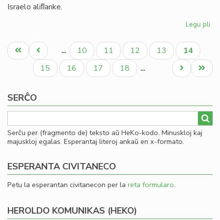
Israelo aliﬂanke.
Legu pli
pri
Ni
Pagination
di
Unua
Antaŭa
Paĝo
Paĝo
Paĝo
Paĝo
Aktuala
10
11
12
13
14
…
en
paĝo
paĝo
paĝo
la
Paĝo
Paĝo
Paĝo
Paĝo
Next
Last
15
16
17
18
…
te
page
page
ve
SERĈO
kaj
ira
Serĉu per (fragmento de) teksto aŭ HeKo-kodo. Minuskloj kaj
majuskloj egalas. Esperantaj literoj ankaŭ en x-formato.
ESPERANTA CIVITANECO
Petu la esperantan civitanecon per la
reta formularo
.
HEROLDO KOMUNIKAS (HEKO)