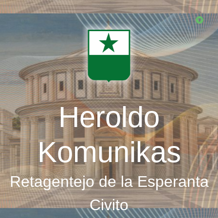
Skip
to
main
content
Heroldo
Komunikas
Retagentejo de la Esperanta
Civito