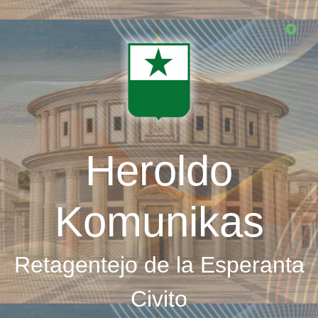
Skip
to
main
content
Heroldo
Komunikas
Retagentejo de la Esperanta
Civito