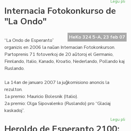
Legu pli
pri
Mar
Internacia Fotokonkurso de
pr
"La Ondo"
rez
pri
la
HeKo 324 5-A, 23 feb 07
20
“La Ondo de Esperanto”
organizis en 2006 la naŭan Internacian Fotokonkurson.
Partoprenis 71 fotoverkoj de 20 aŭtoroj el Germanio,
Finnlando, Italio, Kanado, Kroatio, Nederlando, Pollando kaj
Ruslando.
La 14an de januaro 2007 la juĝkomisiono anoncis la
rezulton.
1a premio: Mauricio Bolesnik (Italio).
2a premio: Olga Sipovalenko (Ruslando) pro “Glaciaj
kaskadoj”.
Legu pli
pri
Int
Heroldo de Esperanto 2100: