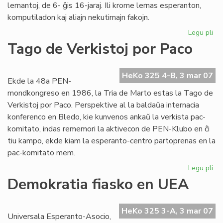
lernantoj, de 6- ĝis 16-jaraj. Ili krome lernas esperanton,
komputiladon kaj aliajn nekutimajn fakojn.
Legu pli
pri
Fil
Tago de Verkistoj por Paco
pri
Ins
Za
HeKo 325 4-B, 3 mar 07
Ekde la 48a PEN-
mondkongreso en 1986, la Tria de Marto estas la Tago de
Verkistoj por Paco. Perspektive al la baldaŭa internacia
konferenco en Bledo, kie kunvenos ankaŭ la verkista pac-
komitato, indas rememori la aktivecon de PEN-Klubo en ĉi
tiu kampo, ekde kiam la esperanto-centro partoprenas en la
pac-komitato mem.
Legu pli
pri
Ta
Demokratia fiasko en UEA
de
Ver
po
HeKo 325 3-A, 3 mar 07
Universala Esperanto-Asocio,
Pa