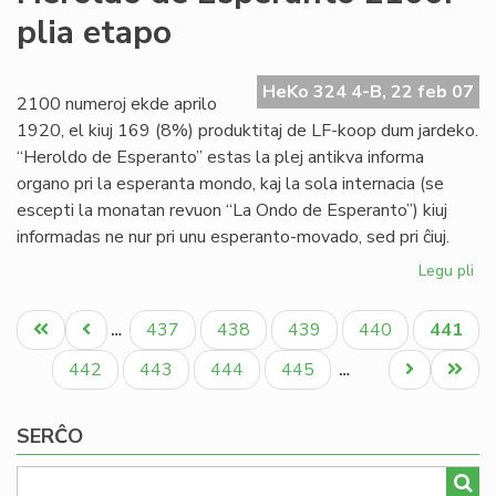
Fo
plia etapo
de
"L
On
HeKo 324 4-B, 22 feb 07
2100 numeroj ekde aprilo
1920, el kiuj 169 (8%) produktitaj de LF-koop dum jardeko.
“Heroldo de Esperanto” estas la plej antikva informa
organo pri la esperanta mondo, kaj la sola internacia (se
escepti la monatan revuon “La Ondo de Esperanto”) kiuj
informadas ne nur pri unu esperanto-movado, sed pri ĉiuj.
Legu pli
pri
He
Pagination
de
Unua
Antaŭa
Paĝo
Paĝo
Paĝo
Paĝo
Aktual
437
438
439
440
441
…
Es
paĝo
paĝo
paĝo
21
Paĝo
Paĝo
Paĝo
Paĝo
Next
Last
442
443
444
445
…
pli
page
page
et
SERĈO