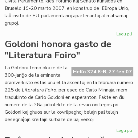
Civita Parlamento, kies Forumo kaj Senato kunsidos en
Bruselo 19-20 marto 2007, en konstruo de Eŭropa Unio,
laŭ invito de EU-parlamentanoj apartenantaj al malsamaj
grupoj.
Legu pli
pri
En
Goldoni honora gasto de
Br
"Literatura Foiro"
la
in
pa
La Goldoni-temo okaze de la
HeKo 324 8-B, 27 feb 07
ses
300-jariĝo de la eminenta
dramverkisto estas unu el la akcentoj en la februara numero
225 de
Literatura Foiro
, per eseo de Carlo Minnaja, mem
tradukinto de Carlo Goldoni en esperanton. Fakte en ĉiu
numero de la 38a jarkolekto de la revuo oni legos pri
Goldoni kaj ghuos sur la kovrilpaghoj belajn paŝtelajn
desegnaĵojn kreitajn surbaze de liaj verkoj.
Legu pli
pri
Go