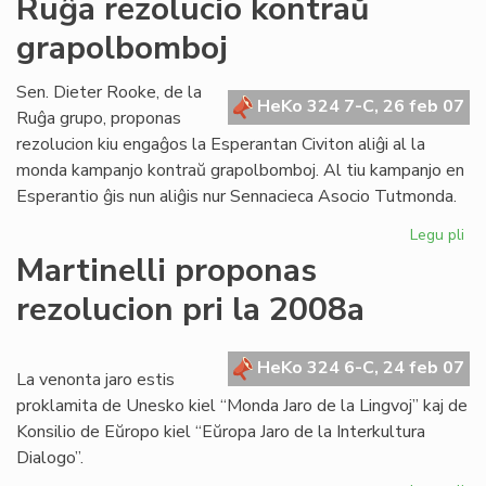
Ruĝa rezolucio kontraŭ
ho
grapolbomboj
ga
de
"Li
Sen. Dieter Rooke, de la
HeKo 324 7-C, 26 feb 07
Foi
Ruĝa grupo, proponas
rezolucion kiu engaĝos la Esperantan Civiton aliĝi al la
monda kampanjo kontraŭ grapolbomboj. Al tiu kampanjo en
Esperantio ĝis nun aliĝis nur Sennacieca Asocio Tutmonda.
Legu pli
pri
Ru
Martinelli proponas
rez
rezolucion pri la 2008a
ko
gr
HeKo 324 6-C, 24 feb 07
La venonta jaro estis
proklamita de Unesko kiel “Monda Jaro de la Lingvoj” kaj de
Konsilio de Eŭropo kiel “Eŭropa Jaro de la Interkultura
Dialogo”.