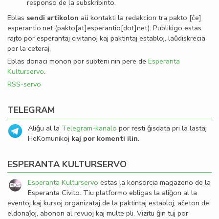
responso de la subskribinto.
Eblas
sendi
artikolon
aŭ kontakti la redakcion tra
pakto
[ĉe]
esperantio
.
net
(pakto[at]esperantio[dot]net)
. Publikigo estas
rajto por esperantaj civitanoj kaj paktintaj establoj, laŭdiskrecia
por la ceteraj.
Eblas donaci monon por subteni nin pere de
Esperanta
Kulturservo
.
RSS-servo
TELEGRAM
Aliĝu al la
Telegram-kanalo
por resti ĝisdata pri la lastaj
HeKomunikoj
kaj por komenti ilin
.
ESPERANTA KULTURSERVO
Esperanta Kulturservo
estas la konsorcia magazeno de la
Esperanta Civito. Tiu platformo ebligas la aliĝon al la
eventoj kaj kursoj organizataj de la paktintaj establoj, aĉeton de
eldonaĵoj, abonon al revuoj kaj multe pli. Vizitu ĝin tuj por