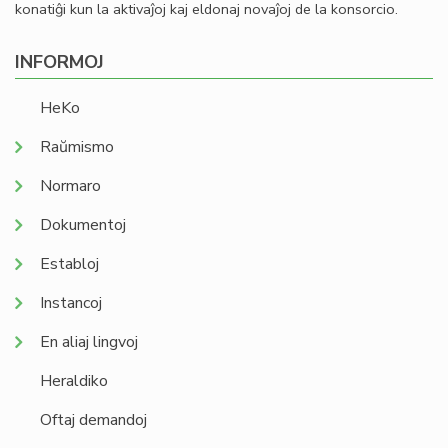
konatiĝi kun la aktivaĵoj kaj eldonaj novaĵoj de la konsorcio.
INFORMOJ
HeKo
Raŭmismo
Normaro
Dokumentoj
Establoj
Instancoj
En aliaj lingvoj
Heraldiko
Oftaj demandoj