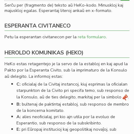
Serĉu per (fragmento de) teksto aŭ HeKo-kodo. Minuskloj kaj
majuskloj egalas. Esperantaj literoj ankaŭ en x-formato.
ESPERANTA CIVITANECO
Petu la esperantan civitanecon per la
reta formularo
.
HEROLDO KOMUNIKAS (HEKO)
HeKo estas retagentejo je la servo de la establoj en kaj apud la
Pakto por la Esperanta Civito, sub la imprimaturo de la Konsulo
aŭ delegito. La informoj estas:
C:
oﬁcialaj de la Civitaj instancoj, kiuj esprimas la oﬁcialan
starpunkton de la Civito pri specifa temo, sub responso de
la Konsulo, aŭ de ties delegito, markitaj per la simbolo
.
B:
bultenaj de paktintaj establoj, sub responso de membro
de la koncerna komitato.
A:
alies neoﬁcialaj, pri kio ajn utila por la evoluo de
Esperantio, sub responso de la subskribinto.
E:
pri Eŭropaj institucioj kaj geopolitikaj novaĵoj, sub