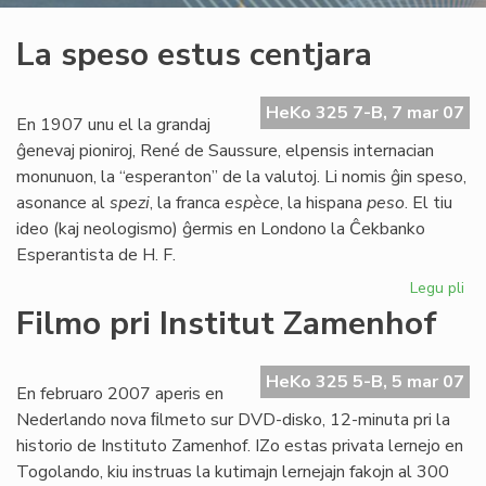
La speso estus centjara
HeKo 325 7-B, 7 mar 07
En 1907 unu el la grandaj
ĝenevaj pioniroj, René de Saussure, elpensis internacian
monunuon, la “esperanton” de la valutoj. Li nomis ĝin speso,
asonance al
spezi
, la franca
espèce
, la hispana
peso
. El tiu
ideo (kaj neologismo) ĝermis en Londono la Ĉekbanko
Esperantista de H. F.
Legu pli
pri
La
Filmo pri Institut Zamenhof
sp
es
cen
HeKo 325 5-B, 5 mar 07
En februaro 2007 aperis en
Nederlando nova ﬁlmeto sur DVD-disko, 12-minuta pri la
historio de Instituto Zamenhof. IZo estas privata lernejo en
Togolando, kiu instruas la kutimajn lernejajn fakojn al 300