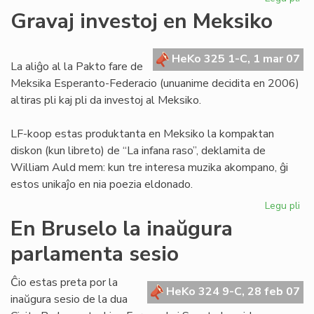
Sv
Gravaj investoj en Meksiko
enc
pri
la
HeKo 325 1-C, 1 mar 07
La aliĝo al la Pakto fare de
Es
Meksika Esperanto-Federacio (unuanime decidita en 2006)
Civ
altiras pli kaj pli da investoj al Meksiko.
LF-koop estas produktanta en Meksiko la kompaktan
diskon (kun libreto) de “La infana raso”, deklamita de
William Auld mem: kun tre interesa muzika akompano, ĝi
estos unikaĵo en nia poezia eldonado.
Legu pli
pri
Gr
En Bruselo la inaŭgura
inv
parlamenta sesio
en
Me
Ĉio estas preta por la
HeKo 324 9-C, 28 feb 07
inaŭgura sesio de la dua