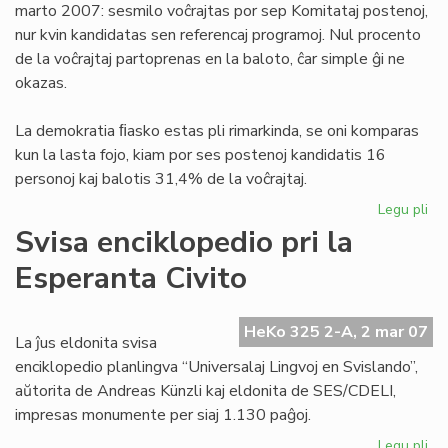
marto 2007: sesmilo voĉrajtas por sep Komitataj postenoj,
nur kvin kandidatas sen referencaj programoj. Nul procento
de la voĉrajtaj partoprenas en la baloto, ĉar simple ĝi ne
okazas.
La demokratia ﬁasko estas pli rimarkinda, se oni komparas
kun la lasta fojo, kiam por ses postenoj kandidatis 16
personoj kaj balotis 31,4% de la voĉrajtaj.
Legu pli
pri
De
Svisa enciklopedio pri la
fia
Esperanta Civito
en
UE
HeKo 325 2-A, 2 mar 07
La ĵus eldonita svisa
enciklopedio planlingva “Universalaj Lingvoj en Svislando”,
aŭtorita de Andreas Künzli kaj eldonita de SES/CDELI,
impresas monumente per siaj 1.130 paĝoj.
Legu pli
pri