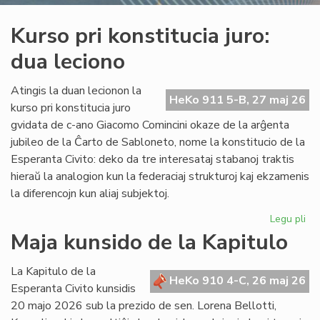
Kurso pri konstitucia juro:
dua leciono
Atingis la duan lecionon la
HeKo 911 5-B, 27 maj 26
kurso pri konstitucia juro
gvidata de c-ano Giacomo Comincini okaze de la arĝenta
jubileo de la Ĉarto de Sabloneto, nome la konstitucio de la
Esperanta Civito: deko da tre interesataj stabanoj traktis
hieraŭ la analogion kun la federaciaj strukturoj kaj ekzamenis
la diferencojn kun aliaj subjektoj.
Legu pli
pri
Ku
Maja kunsido de la Kapitulo
pri
kon
La Kapitulo de la
jur
HeKo 910 4-C, 26 maj 26
Esperanta Civito kunsidis
du
20 majo 2026 sub la prezido de sen. Lorena Bellotti,
lec