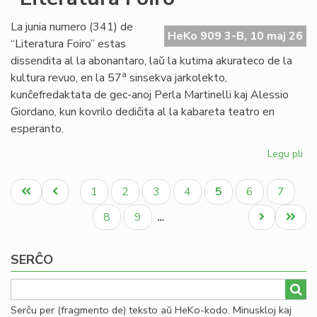
en
Na
La junia numero (341) de
HeKo 909 3-B, 10 maj 26
“Literatura Foiro” estas
dissendita al la abonantaro, laŭ la kutima akurateco de la
a
kultura revuo, en la 57
sinsekva jarkolekto,
kunĉefredaktata de gec-anoj Perla Martinelli kaj Alessio
Giordano, kun kovrilo dediĉita al la kabareta teatro en
esperanto.
Legu pli
pri
Im
Pagination
nu
Unua
Antaŭa
Paĝo
Paĝo
Paĝo
Paĝo
Aktuala
Paĝo
Paĝo
1
2
3
4
5
6
7
34
paĝo
paĝo
paĝo
de
Paĝo
Paĝo
Next
Last
8
9
…
"Li
page
page
Foi
SERĈO
Serĉu per (fragmento de) teksto aŭ HeKo-kodo. Minuskloj kaj