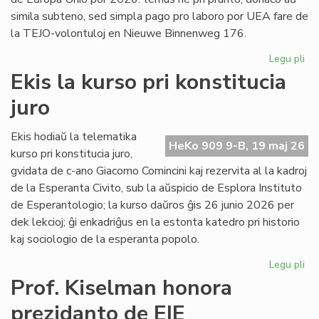
simila subteno, sed simpla pago pro laboro por UEA fare de
la TEJO-volontuloj en Nieuwe Binnenweg 176.
Legu pli
pri
TE
Ekis la kurso pri konstitucia
kaj
juro
UE
fi
int
Ekis hodiaŭ la telematika
HeKo 909 9-B, 19 maj 26
ĉu
kurso pri konstitucia juro,
ko
gvidata de c-ano Giacomo Comincini kaj rezervita al la kadroj
de la Esperanta Civito, sub la aŭspicio de Esplora Instituto
de Esperantologio; la kurso daŭros ĝis 26 junio 2026 per
dek lekcioj; ĝi enkadriĝus en la estonta katedro pri historio
kaj sociologio de la esperanta popolo.
Legu pli
pri
Eki
Prof. Kiselman honora
la
prezidanto de EIE
ku