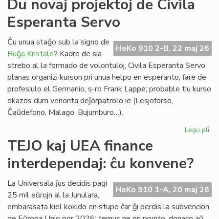
Du novaj projektoj de Civila
ma
Esperanta Servo
He
(2
om
Ĉu unua staĝo sub la signo de
HeKo 910 2-B, 22 maj 26
al
Ruĝa Kristalo
? Kadre de sia
Ber
strebo al la formado de volontuloj, Civila Esperanta Servo
Ni
planas organizi kurson pri unua helpo en esperanto, fare de
profesiulo el Germanio, s-ro Frank Lappe; probable tiu kurso
okazos dum venonta deĵorpatrolo ie (Lesjoforso,
Ĉaŭdefono, Malago, Bujumburo…).
Legu pli
pri
Du
TEJO kaj UEA finance
no
interdependaj: ĉu konvene?
pro
de
Civ
La Universala ĵus decidis pagi
HeKo 910 1-A, 20 maj 26
Es
25 mil eŭrojn al la Junulara,
Se
embarasata kiel kokido en stupo ĉar ĝi perdis la subvencion
de Eŭropa Unio por 2026: temus ne pri prunto, donaco aŭ