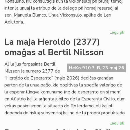
Konsulino, kiu konsultiĝis kun la vickonsuloj pri pluraj temoj,
inter la unuaj la atribuo de la delego pri homaj resursoj al
sen. Manuela Blanco, Unua Vickonsulo, aplike de Lex
Adiutoria.
Legu pli
pri
Ma
La maja Heroldo (2377)
ku
omaĝas al Bertil Nilsson
de
la
Kap
Al la ĵus forpasinta Bertil
HeKo 910 3-B, 23 maj 26
Nilsson la numero 2377 de
“Heroldo de Esperanto” (majo 2026) dediĉas grandan
parton de la unua paĝo, kie pozitivas la specifa valorigo de
la esperantlingva komunumo (ne de esperanto en si mem)
en Aŭstrio kaj la arĝenta jubileo de la Esperanta Civito, dum
vekas pesimismon la situacio de Roterdamo, pli kaj pli
dependa de riskaj subvencioj kaj ne de la propra produktado
Legu pli
pri
La