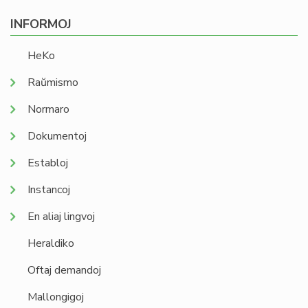
INFORMOJ
HeKo
Raŭmismo
Normaro
Dokumentoj
Establoj
Instancoj
En aliaj lingvoj
Heraldiko
Oftaj demandoj
Mallongigoj