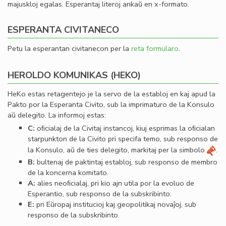
majuskloj egalas. Esperantaj literoj ankaŭ en x-formato.
ESPERANTA CIVITANECO
Petu la esperantan civitanecon per la
reta formularo
.
HEROLDO KOMUNIKAS (HEKO)
HeKo estas retagentejo je la servo de la establoj en kaj apud la
Pakto por la Esperanta Civito, sub la imprimaturo de la Konsulo
aŭ delegito. La informoj estas:
C:
oﬁcialaj de la Civitaj instancoj, kiuj esprimas la oﬁcialan
starpunkton de la Civito pri specifa temo, sub responso de
la Konsulo, aŭ de ties delegito, markitaj per la simbolo
.
B:
bultenaj de paktintaj establoj, sub responso de membro
de la koncerna komitato.
A:
alies neoﬁcialaj, pri kio ajn utila por la evoluo de
Esperantio, sub responso de la subskribinto.
E:
pri Eŭropaj institucioj kaj geopolitikaj novaĵoj, sub
responso de la subskribinto.