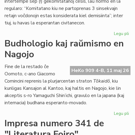
intertempe sep (!) gekomitatanoj ĉesis, laŭ normo en la
regularo: “Komitatano kiu ne partoprenas 3 sinsekvajn
retajn voĉdonojn estas konsiderata kiel demisiinta”; inter
tiuj, iu havas la esperantan civitanecon.
Legu pli
pri
La
Budhologio kaj raŭmismo en
Ko
Nagojo
ne
ap
la
Fine de la restado ĉe
HeKo 909 4-B, 11 maj 26
bu
Oomoto, c-ano Giacomo
de
Comincini reprenis la plurjarcentan straton
Tōkaidō
, kiu
TE
kunligas Kansajon al Kantoo, kaj haltis en Nagojo, kie lin
akceptis s-ro Yamaguchi Shin’ichi, gravulo en la japana (kaj
internacia) budhana esperanto-movado.
Legu pli
pri
Bu
Impresa numero 341 de
kaj
"Literatura Foiro"
ra