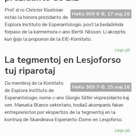
pri
kon
Prof. d-ro Christer Kiselman
HeKo 909 8-B, 17 maj 26
jur
estas la honora prezidanto de
Esplora Instituto de Esperantologio, post la bedaŭrinda
forpaso de la karmemora c-ano Bertil Nilsson. Li akceptis
kun ĝojo la proponon de la EIE-Komitato.
Legu pli
pri
Pro
La tegmentoj en Lesjoforso
Ki
tuj riparotaj
ho
pr
de
Du membroj de la Komitato
HeKo 909 7-B, 15 maj 26
EIE
de Esplora Instituto de
Esperantologio, nome c-ano Giorgio Silfer vicprezidanto kaj
sen. Manuela Blanco sekretario, hodiaŭ akompanis fakan
entrepreniston por ekspertizo de la tegmentoj en la
kontruoj de Skandinava Esperanto-Domo en Lesjoforso.
Legu pli
pri