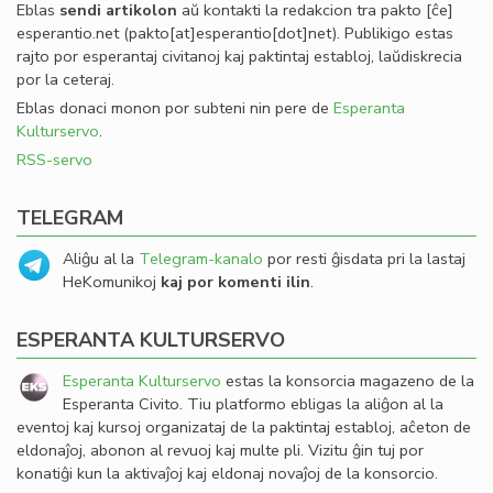
Eblas
sendi
artikolon
aŭ kontakti la redakcion tra
pakto
[ĉe]
esperantio
.
net
(pakto[at]esperantio[dot]net)
. Publikigo estas
rajto por esperantaj civitanoj kaj paktintaj establoj, laŭdiskrecia
por la ceteraj.
Eblas donaci monon por subteni nin pere de
Esperanta
Kulturservo
.
RSS-servo
TELEGRAM
Aliĝu al la
Telegram-kanalo
por resti ĝisdata pri la lastaj
HeKomunikoj
kaj por komenti ilin
.
ESPERANTA KULTURSERVO
Esperanta Kulturservo
estas la konsorcia magazeno de la
Esperanta Civito. Tiu platformo ebligas la aliĝon al la
eventoj kaj kursoj organizataj de la paktintaj establoj, aĉeton de
eldonaĵoj, abonon al revuoj kaj multe pli. Vizitu ĝin tuj por
konatiĝi kun la aktivaĵoj kaj eldonaj novaĵoj de la konsorcio.