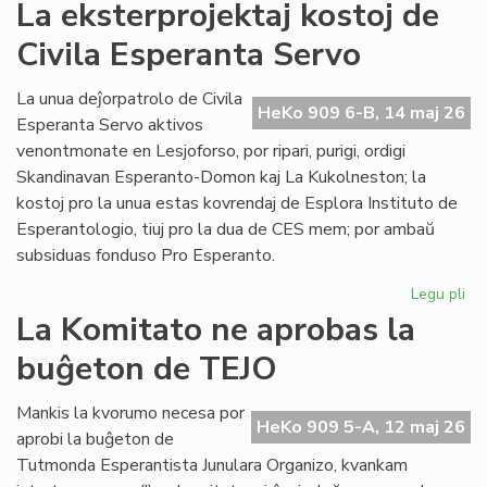
La
La eksterprojektaj kostoj de
te
Civila Esperanta Servo
en
Les
tuj
La unua deĵorpatrolo de Civila
HeKo 909 6-B, 14 maj 26
rip
Esperanta Servo aktivos
venontmonate en Lesjoforso, por ripari, purigi, ordigi
Skandinavan Esperanto-Domon kaj La Kukolneston; la
kostoj pro la unua estas kovrendaj de Esplora Instituto de
Esperantologio, tiuj pro la dua de CES mem; por ambaŭ
subsiduas fonduso Pro Esperanto.
Legu pli
pri
La
La Komitato ne aprobas la
eks
buĝeton de TEJO
kos
de
Civ
Mankis la kvorumo necesa por
HeKo 909 5-A, 12 maj 26
Es
aprobi la buĝeton de
Se
Tutmonda Esperantista Junulara Organizo, kvankam