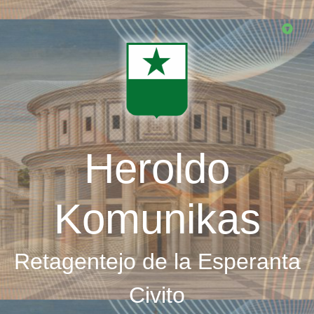
Skip
to
main
content
Heroldo
Komunikas
Retagentejo de la Esperanta
Civito