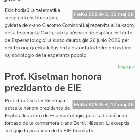
fi
int
Ekis hodiaŭ la telematika
HeKo 909 9-B, 19 maj 26
ĉu
kurso pri konstitucia juro,
ko
gvidata de c-ano Giacomo Comincini kaj rezervita al la kadroj
de la Esperanta Civito, sub la aŭspicio de Esplora Instituto
de Esperantologio; la kurso daŭros ĝis 26 junio 2026 per
dek lekcioj; ĝi enkadriĝus en la estonta katedro pri historio
kaj sociologio de la esperanta popolo.
Legu pli
pri
Eki
Prof. Kiselman honora
la
prezidanto de EIE
ku
pri
kon
Prof. d-ro Christer Kiselman
HeKo 909 8-B, 17 maj 26
jur
estas la honora prezidanto de
Esplora Instituto de Esperantologio, post la bedaŭrinda
forpaso de la karmemora c-ano Bertil Nilsson. Li akceptis
kun ĝojo la proponon de la EIE-Komitato.