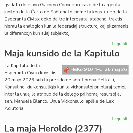
po
gvidata de c-ano Giacomo Comincini okaze de la arĝenta
pr
jubileo de la Ĉarto de Sabloneto, nome la konstitucio de la
Esperanta Civito: deko da tre interesataj stabanoj traktis
hieraŭ la analogion kun la federaciaj strukturoj kaj ekzamenis
la diferencojn kun aliaj subjektoj.
Legu pli
pri
Ku
Maja kunsido de la Kapitulo
pri
kon
La Kapitulo de la
jur
HeKo 910 4-C, 26 maj 26
Esperanta Civito kunsidis
du
20 majo 2026 sub la prezido de sen. Lorena Bellotti,
lec
Konsulino, kiu konsultiĝis kun la vickonsuloj pri pluraj temoj,
inter la unuaj la atribuo de la delego pri homaj resursoj al
sen. Manuela Blanco, Unua Vickonsulo, aplike de Lex
Adiutoria.
Legu pli
pri
Ma
La maja Heroldo (2377)
ku