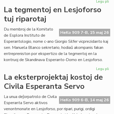
Legu pli
pri
Pro
La tegmentoj en Lesjoforso
Ki
tuj riparotaj
ho
pr
de
Du membroj de la Komitato
HeKo 909 7-B, 15 maj 26
EIE
de Esplora Instituto de
Esperantologio, nome c-ano Giorgio Silfer vicprezidanto kaj
sen. Manuela Blanco sekretario, hodiaŭ akompanis fakan
entrepreniston por ekspertizo de la tegmentoj en la
kontruoj de Skandinava Esperanto-Domo en Lesjoforso.
Legu pli
pri
La
La eksterprojektaj kostoj de
te
Civila Esperanta Servo
en
Les
tuj
La unua deĵorpatrolo de Civila
HeKo 909 6-B, 14 maj 26
rip
Esperanta Servo aktivos
venontmonate en Lesjoforso, por ripari, purigi, ordigi