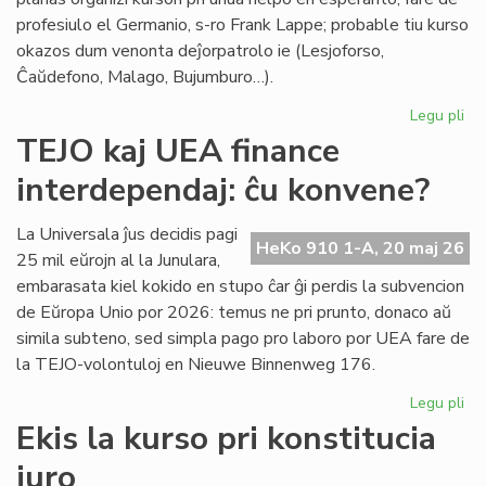
profesiulo el Germanio, s-ro Frank Lappe; probable tiu kurso
okazos dum venonta deĵorpatrolo ie (Lesjoforso,
Ĉaŭdefono, Malago, Bujumburo…).
Legu pli
pri
Du
TEJO kaj UEA finance
no
interdependaj: ĉu konvene?
pro
de
Civ
La Universala ĵus decidis pagi
HeKo 910 1-A, 20 maj 26
Es
25 mil eŭrojn al la Junulara,
Se
embarasata kiel kokido en stupo ĉar ĝi perdis la subvencion
de Eŭropa Unio por 2026: temus ne pri prunto, donaco aŭ
simila subteno, sed simpla pago pro laboro por UEA fare de
la TEJO-volontuloj en Nieuwe Binnenweg 176.
Legu pli
pri
TE
Ekis la kurso pri konstitucia
kaj
juro
UE