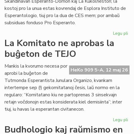
Skandinavan Esperanto-Domon kaj La Kukolneston; la
kostoj pro la unua estas kovrendaj de Esplora Instituto de
Esperantologio, tiuj pro la dua de CES mem; por ambaŭ
subsiduas fonduso Pro Esperanto.
Legu pli
pri
La
La Komitato ne aprobas la
eks
buĝeton de TEJO
kos
de
Civ
Mankis la kvorumo necesa por
HeKo 909 5-A, 12 maj 26
Es
aprobi la buĝeton de
Se
Tutmonda Esperantista Junulara Organizo, kvankam
intertempe sep (!) gekomitatanoj ĉesis, laŭ normo en la
regularo: “Komitatano kiu ne partoprenas 3 sinsekvajn
retajn voĉdonojn estas konsiderata kiel demisiinta”; inter
tiuj, iu havas la esperantan civitanecon.
Legu pli
pri
La
Budhologio kaj raŭmismo en
Ko