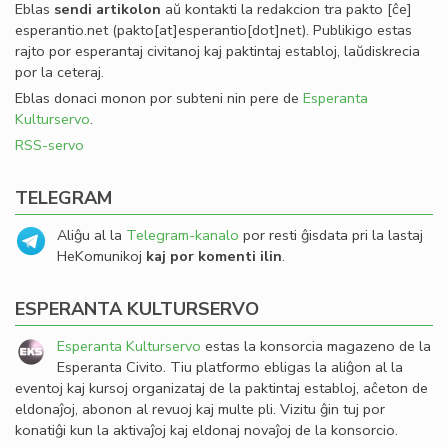
Eblas
sendi
artikolon
aŭ kontakti la redakcion tra
pakto
[ĉe]
esperantio
.
net
(pakto[at]esperantio[dot]net)
. Publikigo estas
rajto por esperantaj civitanoj kaj paktintaj establoj, laŭdiskrecia
por la ceteraj.
Eblas donaci monon por subteni nin pere de
Esperanta
Kulturservo
.
RSS-servo
TELEGRAM
Aliĝu al la
Telegram-kanalo
por resti ĝisdata pri la lastaj
HeKomunikoj
kaj por komenti ilin
.
ESPERANTA KULTURSERVO
Esperanta Kulturservo
estas la konsorcia magazeno de la
Esperanta Civito. Tiu platformo ebligas la aliĝon al la
eventoj kaj kursoj organizataj de la paktintaj establoj, aĉeton de
eldonaĵoj, abonon al revuoj kaj multe pli. Vizitu ĝin tuj por
konatiĝi kun la aktivaĵoj kaj eldonaj novaĵoj de la konsorcio.