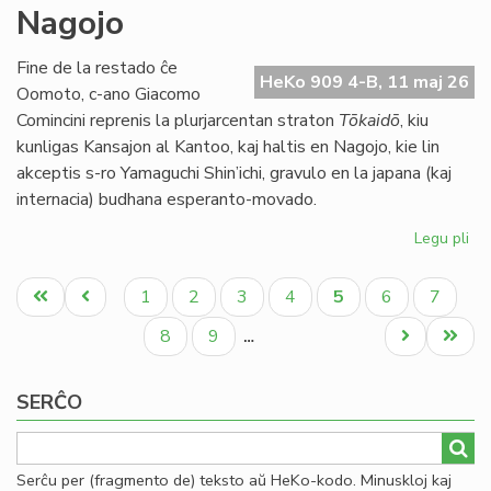
Nagojo
ne
ap
la
Fine de la restado ĉe
HeKo 909 4-B, 11 maj 26
bu
Oomoto, c-ano Giacomo
de
Comincini reprenis la plurjarcentan straton
Tōkaidō
, kiu
TE
kunligas Kansajon al Kantoo, kaj haltis en Nagojo, kie lin
akceptis s-ro Yamaguchi Shin’ichi, gravulo en la japana (kaj
internacia) budhana esperanto-movado.
Legu pli
pri
Bu
Pagination
kaj
Unua
Antaŭa
Paĝo
Paĝo
Paĝo
Paĝo
Aktuala
Paĝo
Paĝo
1
2
3
4
5
6
7
ra
paĝo
paĝo
paĝo
en
Paĝo
Paĝo
Next
Last
8
9
…
Na
page
page
SERĈO
Serĉu per (fragmento de) teksto aŭ HeKo-kodo. Minuskloj kaj