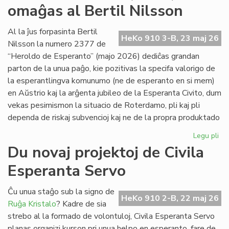
omaĝas al Bertil Nilsson
de
la
Kap
Al la ĵus forpasinta Bertil
HeKo 910 3-B, 23 maj 26
Nilsson la numero 2377 de
“Heroldo de Esperanto” (majo 2026) dediĉas grandan
parton de la unua paĝo, kie pozitivas la specifa valorigo de
la esperantlingva komunumo (ne de esperanto en si mem)
en Aŭstrio kaj la arĝenta jubileo de la Esperanta Civito, dum
vekas pesimismon la situacio de Roterdamo, pli kaj pli
dependa de riskaj subvencioj kaj ne de la propra produktado
Legu pli
pri
La
Du novaj projektoj de Civila
ma
Esperanta Servo
He
(2
om
Ĉu unua staĝo sub la signo de
HeKo 910 2-B, 22 maj 26
al
Ruĝa Kristalo
? Kadre de sia
Ber
strebo al la formado de volontuloj, Civila Esperanta Servo
Ni
planas organizi kurson pri unua helpo en esperanto, fare de