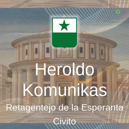
Skip
to
main
content
Heroldo
Komunikas
Retagentejo de la Esperanta
Civito