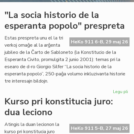
"La socia historio de la
esperanta popolo" prespreta
Estas prespreta unu el la tri
HeKo 911 6-B, 29 maj 26
verkoj omaĝe al la arĝenta
jubileo de la Ĉarto de Sabloneto (la Konstitucio de la
Esperanta Civito, promulgita 2 junio 2001): temas pri la
esearo de d-ro Giorgio Silfer “La socia historio de la
esperanta popolo”, 250-paĝa volumo inkluzivanta historie
tre interesajn bildojn.
Legu pli
pri
"L
Kurso pri konstitucia juro:
soc
dua leciono
his
de
la
Atingis la duan lecionon la
HeKo 911 5-B, 27 maj 26
es
kurso pri konstitucia juro