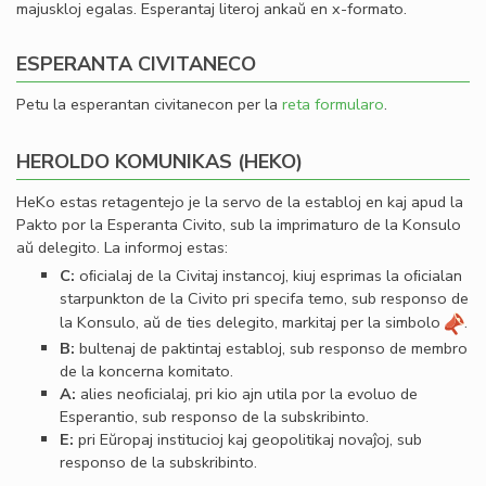
majuskloj egalas. Esperantaj literoj ankaŭ en x-formato.
ESPERANTA CIVITANECO
Petu la esperantan civitanecon per la
reta formularo
.
HEROLDO KOMUNIKAS (HEKO)
HeKo estas retagentejo je la servo de la establoj en kaj apud la
Pakto por la Esperanta Civito, sub la imprimaturo de la Konsulo
aŭ delegito. La informoj estas:
C:
oﬁcialaj de la Civitaj instancoj, kiuj esprimas la oﬁcialan
starpunkton de la Civito pri specifa temo, sub responso de
la Konsulo, aŭ de ties delegito, markitaj per la simbolo
.
B:
bultenaj de paktintaj establoj, sub responso de membro
de la koncerna komitato.
A:
alies neoﬁcialaj, pri kio ajn utila por la evoluo de
Esperantio, sub responso de la subskribinto.
E:
pri Eŭropaj institucioj kaj geopolitikaj novaĵoj, sub
responso de la subskribinto.