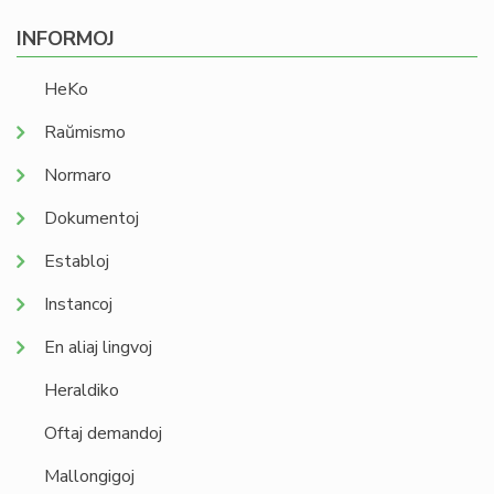
INFORMOJ
HeKo
Raŭmismo
Normaro
Dokumentoj
Establoj
Instancoj
En aliaj lingvoj
Heraldiko
Oftaj demandoj
Mallongigoj