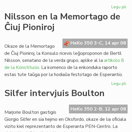
Legu pli
pri
Re
Nilsson en la Memortago de
de
Ĉiuj Pioniroj
Hd
4:
HeKo 350 3-C, 14 apr 08
Okaze de la Memortago
de Ĉiuj Pioniroj, la Konsulo ricevis leĝoproponon de Bertil
Nilsson, senatano de la verda grupo, aplike al la
artikolo 8
de la Konstitucio
. La komenco de la enkonduka raporto
estas tute taŭga por la hodiaŭa festotago de Esperantio.
Legu pli
pri
Ni
Silfer intervjuis Boulton
en
la
Me
HeKo 350 2-B, 12 apr 08
Marjorie Boulton gastigis
de
Giorgio Silfer en sia hejmo en Oksfordo, okaze de lia oﬁciala
Ĉiu
vizito kiel reprezentanto de Esperanta PEN-Centro. La
Pio