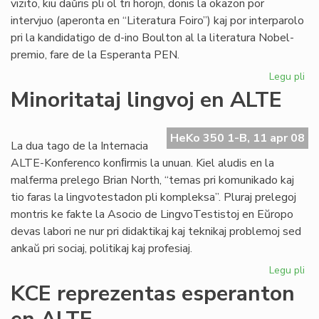
vizito, kiu daŭris pli ol tri horojn, donis la okazon por
intervjuo (aperonta en “Literatura Foiro”) kaj por interparolo
pri la kandidatigo de d-ino Boulton al la literatura Nobel-
premio, fare de la Esperanta PEN.
Legu pli
pri
Sil
Minoritataj lingvoj en ALTE
int
Bo
HeKo 350 1-B, 11 apr 08
La dua tago de la Internacia
ALTE-Konferenco konﬁrmis la unuan. Kiel aludis en la
malferma prelego Brian North, “temas pri komunikado kaj
tio faras la lingvotestadon pli kompleksa”. Pluraj prelegoj
montris ke fakte la Asocio de LingvoTestistoj en Eŭropo
devas labori ne nur pri didaktikaj kaj teknikaj problemoj sed
ankaŭ pri sociaj, politikaj kaj profesiaj.
Legu pli
pri
Min
KCE reprezentas esperanton
lin
en