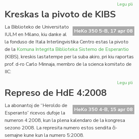
Legu pli
pri
La
Kreskas la pivoto de KIBS
Es
PE
La Biblioteko de Universitato
as
HeKo 350 5-B, 17 apr 08
IULM en Milano, kiu danke al
en
la fonduso de Itala Interlingvistika Centro estas la pivoto
Vil
de la
Komuna Integrita Biblioteka Sistemo de Esperantio
(KIBS), kreskis lastatempe per la suba akiro, pri kiu raportas
prof. d-ro Carlo Minnaja, membro de la scienca komitato de
IIC:
Legu pli
pri
Kr
Represo de HdE 4:2008
la
piv
La abonantoj de “Heroldo de
de
HeKo 350 4-B, 15 apr 08
Esperanto” ricevos dufoje la
KI
numeron 4:2008, kun la plena kalendaro de la kongresa
sezono 2008. La represita numero estos sendita ĉi-
semajne kune kun la numero 5:2008.