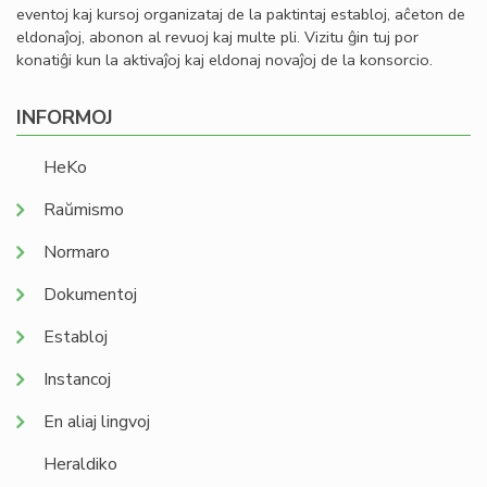
eventoj kaj kursoj organizataj de la paktintaj establoj, aĉeton de
eldonaĵoj, abonon al revuoj kaj multe pli. Vizitu ĝin tuj por
konatiĝi kun la aktivaĵoj kaj eldonaj novaĵoj de la konsorcio.
INFORMOJ
HeKo
Raŭmismo
Normaro
Dokumentoj
Establoj
Instancoj
En aliaj lingvoj
Heraldiko