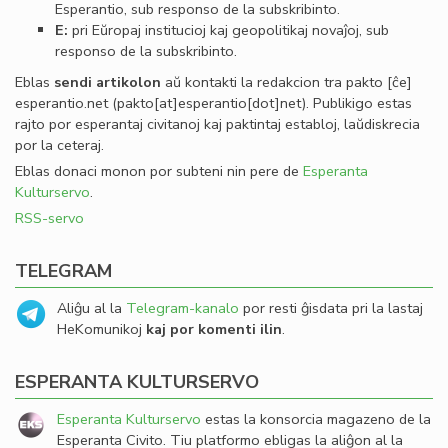
Esperantio, sub responso de la subskribinto.
E:
pri Eŭropaj institucioj kaj geopolitikaj novaĵoj, sub
responso de la subskribinto.
Eblas
sendi
artikolon
aŭ kontakti la redakcion tra
pakto
[ĉe]
esperantio
.
net
(pakto[at]esperantio[dot]net)
. Publikigo estas
rajto por esperantaj civitanoj kaj paktintaj establoj, laŭdiskrecia
por la ceteraj.
Eblas donaci monon por subteni nin pere de
Esperanta
Kulturservo
.
RSS-servo
TELEGRAM
Aliĝu al la
Telegram-kanalo
por resti ĝisdata pri la lastaj
HeKomunikoj
kaj por komenti ilin
.
ESPERANTA KULTURSERVO
Esperanta Kulturservo
estas la konsorcia magazeno de la
Esperanta Civito. Tiu platformo ebligas la aliĝon al la