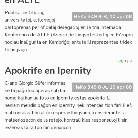
en ALTE
AL
Publikaj institucioj,
HeKo 349 9-B, 10 apr 08
universitatoj, altlernejoj
partoprenas per oﬁcialaj delegacioj en la tria Internacia
Konferenco de ALTE (Asocio de Lingvotestistoj en Eŭropo)
hodiaŭ inaŭgurita en Kembriĝo: entute ili reprezentas tridek
tri lingvojn.
Legu pli
pri
KC
Apokrife en Ipernity
re
es
C-ano Giorgio Silfer informas
en
HeKo 349 8-A, 10 apr 08
ke la paĝo kiu aperas sub lia
AL
nomo kaj kun lia foto en Ipernity estas apokrifa. Li
neniam mendis paĝon en Ipernity, nek intencas tion fari: li eĉ
malkonsilas tion al ĉiu esperantlingvano, konsiderante la
malseriozecon de la retejo, kontraŭ kies responsuloj li sin
rezervas la rajton fari denuncon.