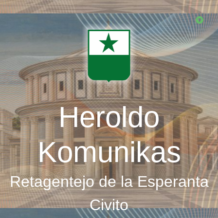
Skip
to
main
content
Heroldo
Komunikas
Retagentejo de la Esperanta
Civito