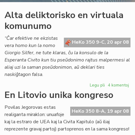
Alta deliktorisko en virtuala
komunumo
“Ĉar efektive ne ekzistas
HeKo 350 9-C, 20 apr 08
vera homo kun la nomo
Giorgio Silfer, ne tute klaras, ĉu la konsulo de la
Esperanta Civito kun tiu pseŭdonimo rajtus malpermesi al
aliaj uzi la saman pseŭdonimon, aŭ deklari ties
naskiĝtagon falsa.
Legu pli
pri
4 komentoj
Alta
En Litovio unika kongreso
deliktorisko
en
Povilas Jegorovas estas
virtuala
HeKo 350 8-A, 19 apr 08
realiganta miraklon: unuafoje
komunumo
kaj la estraro de UEA kaj la Civita Kapitulo (aŭ iliaj
reprezente gravaj partoj) partoprenos en la sama kongreso!