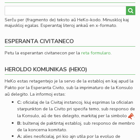
Serĉu per (fragmento de) teksto aŭ HeKo-kodo. Minuskloj kaj
majuskloj egalas. Esperantaj literoj ankaŭ en x-formato.
ESPERANTA CIVITANECO
Petu la esperantan civitanecon per la
reta formularo
.
HEROLDO KOMUNIKAS (HEKO)
HeKo estas retagentejo je la servo de la establoj en kaj apud la
Pakto por la Esperanta Civito, sub la imprimaturo de la Konsulo
aŭ delegito. La informoj estas:
C:
oﬁcialaj de la Civitaj instancoj, kiuj esprimas la oﬁcialan
starpunkton de la Civito pri specifa temo, sub responso de
la Konsulo, aŭ de ties delegito, markitaj per la simbolo
.
B:
bultenaj de paktintaj establoj, sub responso de membro
de la koncerna komitato.
A:
alies neoﬁcialaj, pri kio ajn utila por la evoluo de