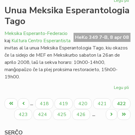
Legu pli
pri
Ap
Unua Meksika Esperantologia
en
Tago
Ipe
Meksika Esperanto-Federacio
HeKo 349 7-B, 8 apr 08
kaj
Kultura Centro Esperantista
invitas al la unua Meksika Esperantologia Tago, kiu okazos
ĉe la sidejo de MEF en Meksikurbo sabaton la 26an de
aprilo 2008, laŭ la sekva horaro: 10h00-14h00,
manĝopaŭzo ĉe la plej proksima restoracieto, 15h00-
19h00.
Legu pli
pri
Un
Pagination
Me
Unua
Antaŭa
Paĝo
Paĝo
Paĝo
Paĝo
Aktual
418
419
420
421
422
…
Es
paĝo
paĝo
paĝo
Ta
Paĝo
Paĝo
Paĝo
Paĝo
Next
Last
423
424
425
426
…
page
page
SERĈO