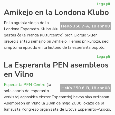
Legu pli
pri
En
Amikejo en la Londona Klubo
Lit
un
En la agrabla sidejo de la
ko
HeKo 350 7-A, 18 apr 08
Londona Esperanto-Klubo (kiu
gastas ĉe la Irlanda Kulturcentro) prof. Giorgio Silfer
prelegis antaŭ semajno pri Amikejo. Temas pri kurioza, sed
simptoma epizodo en la historio de la esperanta popolo.
Legu pli
pri
Am
La Esperanta PEN asembleos
en
en Vilno
la
Lo
Kl
Esperanta PEN-Centro
(la
HeKo 350 6-B, 18 apr 08
sola asocio de esperanto-
verkistoj agnoskita ekster Esperantio) havos sian ordinaran
Asembleon en Vilno la 28an de majo 2008, okaze de la
Ĵurnalista Kongreso organizata de Litova Esperanto-Asocio.