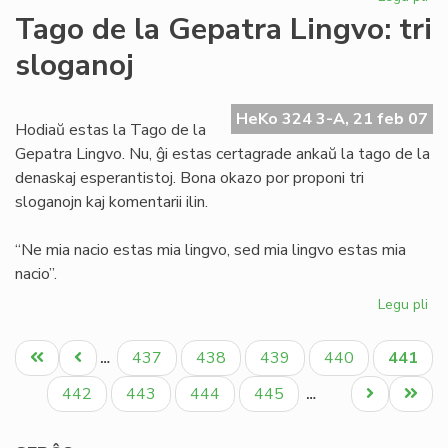
He
Tago de la Gepatra Lingvo: tri
de
sloganoj
Es
21
pli
HeKo 324 3-A, 21 feb 07
et
Hodiaŭ estas la Tago de la
Gepatra Lingvo. Nu, ĝi estas certagrade ankaŭ la tago de la
denaskaj esperantistoj. Bona okazo por proponi tri
sloganojn kaj komentarii ilin.
“Ne mia nacio estas mia lingvo, sed mia lingvo estas mia
nacio”.
Legu pli
pri
Ta
Pagination
de
Unua
Antaŭa
Paĝo
Paĝo
Paĝo
Paĝo
Aktual
437
438
439
440
441
…
la
paĝo
paĝo
paĝo
Ge
Paĝo
Paĝo
Paĝo
Paĝo
Next
Last
442
443
444
445
…
Lin
page
page
tri