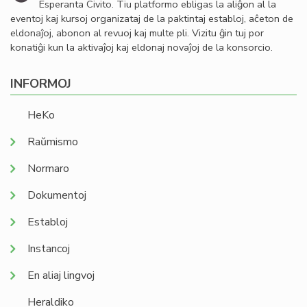
Esperanta Civito. Tiu platformo ebligas la aliĝon al la
eventoj kaj kursoj organizataj de la paktintaj establoj, aĉeton de
eldonaĵoj, abonon al revuoj kaj multe pli. Vizitu ĝin tuj por
konatiĝi kun la aktivaĵoj kaj eldonaj novaĵoj de la konsorcio.
INFORMOJ
HeKo
Raŭmismo
Normaro
Dokumentoj
Establoj
Instancoj
En aliaj lingvoj
Heraldiko