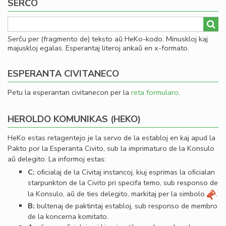
SERĈO
sl
Serĉu per (fragmento de) teksto aŭ HeKo-kodo. Minuskloj kaj
majuskloj egalas. Esperantaj literoj ankaŭ en x-formato.
ESPERANTA CIVITANECO
Petu la esperantan civitanecon per la
reta formularo
.
HEROLDO KOMUNIKAS (HEKO)
HeKo estas retagentejo je la servo de la establoj en kaj apud la
Pakto por la Esperanta Civito, sub la imprimaturo de la Konsulo
aŭ delegito. La informoj estas:
C:
oﬁcialaj de la Civitaj instancoj, kiuj esprimas la oﬁcialan
starpunkton de la Civito pri specifa temo, sub responso de
la Konsulo, aŭ de ties delegito, markitaj per la simbolo
.
B:
bultenaj de paktintaj establoj, sub responso de membro
de la koncerna komitato.