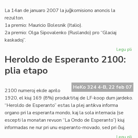
La 14an de januaro 2007 la juĝkomisiono anoncis la
rezulton.
1a premio: Mauricio Bolesnik (Italio).
2a premio: Olga Sipovalenko (Ruslando) pro “Glaciaj
kaskadoj”.
Legu pli
pri
Int
Heroldo de Esperanto 2100:
Fo
plia etapo
de
"L
On
HeKo 324 4-B, 22 feb 07
2100 numeroj ekde aprilo
1920, el kiuj 169 (8%) produktitaj de LF-koop dum jardeko.
“Heroldo de Esperanto” estas la plej antikva informa
organo pri la esperanta mondo, kaj la sola internacia (se
escepti la monatan revuon “La Ondo de Esperanto”) kiuj
informadas ne nur pri unu esperanto-movado, sed pri ĉiuj.
Legu pli
pri