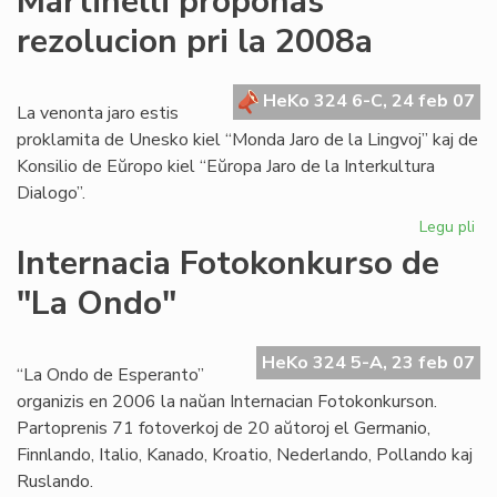
Martinelli proponas
rez
rezolucion pri la 2008a
ko
gr
HeKo 324 6-C, 24 feb 07
La venonta jaro estis
proklamita de Unesko kiel “Monda Jaro de la Lingvoj” kaj de
Konsilio de Eŭropo kiel “Eŭropa Jaro de la Interkultura
Dialogo”.
Legu pli
pri
Mar
Internacia Fotokonkurso de
pr
"La Ondo"
rez
pri
la
HeKo 324 5-A, 23 feb 07
20
“La Ondo de Esperanto”
organizis en 2006 la naŭan Internacian Fotokonkurson.
Partoprenis 71 fotoverkoj de 20 aŭtoroj el Germanio,
Finnlando, Italio, Kanado, Kroatio, Nederlando, Pollando kaj
Ruslando.