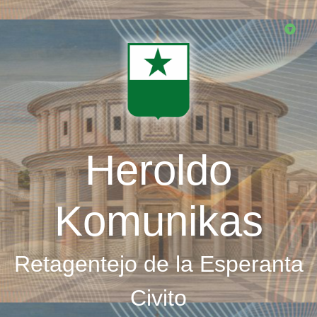
Skip
to
main
content
Heroldo
Komunikas
Retagentejo de la Esperanta
Civito