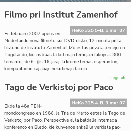
Filmo pri Institut Zamenhof
HeKo 325 5-B, 5 mar 07
En februaro 2007 aperis en
Nederlando nova ﬁlmeto sur DVD-disko, 12-minuta pri la
historio de Instituto Zamenhof. IZo estas privata lernejo en
Togolando, kiu instruas la kutimajn lernejajn fakojn al 300
lernantoj, de 6- ĝis 16-jaraj. Ili krome lernas esperanton,
komputiladon kaj aliajn nekutimajn fakojn.
Legu pli
pri
Fil
Tago de Verkistoj por Paco
pri
Ins
Za
HeKo 325 4-B, 3 mar 07
Ekde la 48a PEN-
mondkongreso en 1986, la Tria de Marto estas la Tago de
Verkistoj por Paco. Perspektive al la baldaŭa internacia
konferenco en Bledo, kie kunvenos ankaŭ la verkista pac-