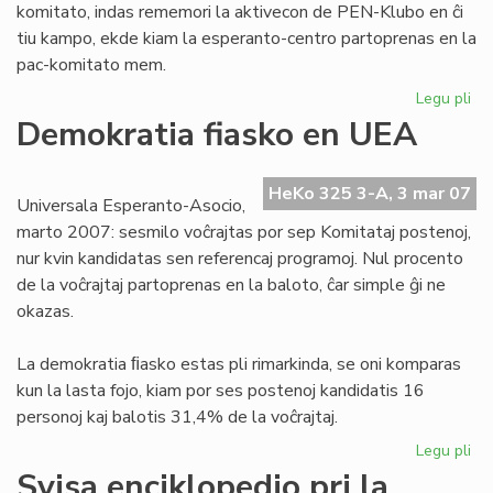
komitato, indas rememori la aktivecon de PEN-Klubo en ĉi
tiu kampo, ekde kiam la esperanto-centro partoprenas en la
pac-komitato mem.
Legu pli
pri
Ta
Demokratia fiasko en UEA
de
Ver
po
HeKo 325 3-A, 3 mar 07
Universala Esperanto-Asocio,
Pa
marto 2007: sesmilo voĉrajtas por sep Komitataj postenoj,
nur kvin kandidatas sen referencaj programoj. Nul procento
de la voĉrajtaj partoprenas en la baloto, ĉar simple ĝi ne
okazas.
La demokratia ﬁasko estas pli rimarkinda, se oni komparas
kun la lasta fojo, kiam por ses postenoj kandidatis 16
personoj kaj balotis 31,4% de la voĉrajtaj.
Legu pli
pri
De
Svisa enciklopedio pri la