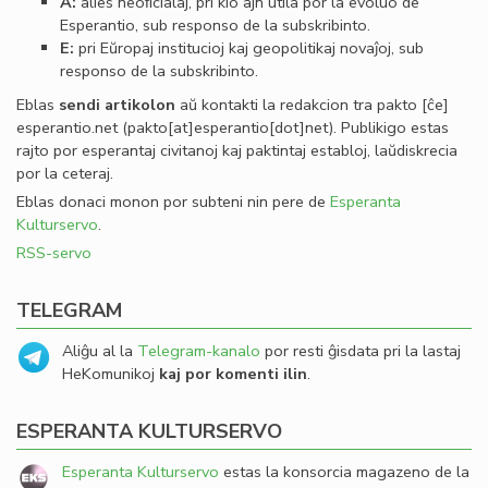
A:
alies neoﬁcialaj, pri kio ajn utila por la evoluo de
Esperantio, sub responso de la subskribinto.
E:
pri Eŭropaj institucioj kaj geopolitikaj novaĵoj, sub
responso de la subskribinto.
Eblas
sendi
artikolon
aŭ kontakti la redakcion tra
pakto
[ĉe]
esperantio
.
net
(pakto[at]esperantio[dot]net)
. Publikigo estas
rajto por esperantaj civitanoj kaj paktintaj establoj, laŭdiskrecia
por la ceteraj.
Eblas donaci monon por subteni nin pere de
Esperanta
Kulturservo
.
RSS-servo
TELEGRAM
Aliĝu al la
Telegram-kanalo
por resti ĝisdata pri la lastaj
HeKomunikoj
kaj por komenti ilin
.
ESPERANTA KULTURSERVO
Esperanta Kulturservo
estas la konsorcia magazeno de la