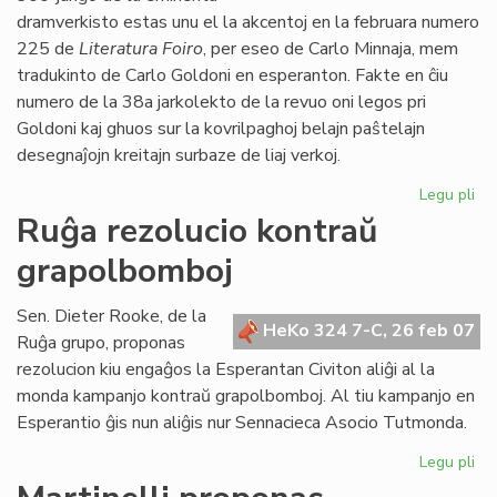
dramverkisto estas unu el la akcentoj en la februara numero
225 de
Literatura Foiro
, per eseo de Carlo Minnaja, mem
tradukinto de Carlo Goldoni en esperanton. Fakte en ĉiu
numero de la 38a jarkolekto de la revuo oni legos pri
Goldoni kaj ghuos sur la kovrilpaghoj belajn paŝtelajn
desegnaĵojn kreitajn surbaze de liaj verkoj.
Legu pli
pri
Go
Ruĝa rezolucio kontraŭ
ho
grapolbomboj
ga
de
"Li
Sen. Dieter Rooke, de la
HeKo 324 7-C, 26 feb 07
Foi
Ruĝa grupo, proponas
rezolucion kiu engaĝos la Esperantan Civiton aliĝi al la
monda kampanjo kontraŭ grapolbomboj. Al tiu kampanjo en
Esperantio ĝis nun aliĝis nur Sennacieca Asocio Tutmonda.
Legu pli
pri
Ru