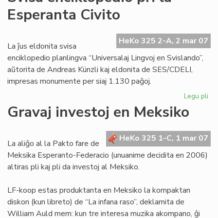
fia
Esperanta Civito
en
UE
HeKo 325 2-A, 2 mar 07
La ĵus eldonita svisa
enciklopedio planlingva “Universalaj Lingvoj en Svislando”,
aŭtorita de Andreas Künzli kaj eldonita de SES/CDELI,
impresas monumente per siaj 1.130 paĝoj.
Legu pli
pri
Sv
Gravaj investoj en Meksiko
enc
pri
la
HeKo 325 1-C, 1 mar 07
La aliĝo al la Pakto fare de
Es
Meksika Esperanto-Federacio (unuanime decidita en 2006)
Civ
altiras pli kaj pli da investoj al Meksiko.
LF-koop estas produktanta en Meksiko la kompaktan
diskon (kun libreto) de “La infana raso”, deklamita de
William Auld mem: kun tre interesa muzika akompano, ĝi