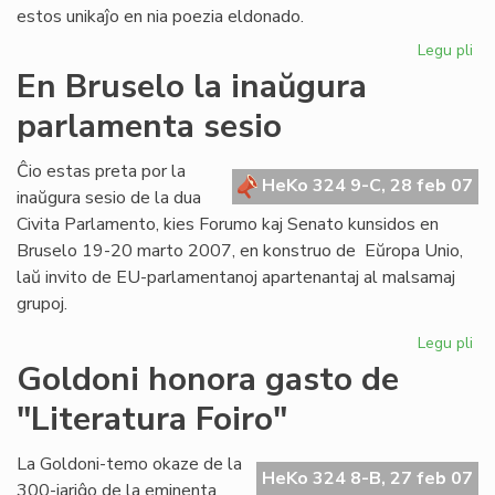
estos unikaĵo en nia poezia eldonado.
Legu pli
pri
Gr
En Bruselo la inaŭgura
inv
parlamenta sesio
en
Me
Ĉio estas preta por la
HeKo 324 9-C, 28 feb 07
inaŭgura sesio de la dua
Civita Parlamento, kies Forumo kaj Senato kunsidos en
Bruselo 19-20 marto 2007, en konstruo de Eŭropa Unio,
laŭ invito de EU-parlamentanoj apartenantaj al malsamaj
grupoj.
Legu pli
pri
En
Goldoni honora gasto de
Br
"Literatura Foiro"
la
in
pa
La Goldoni-temo okaze de la
HeKo 324 8-B, 27 feb 07
ses
300-jariĝo de la eminenta