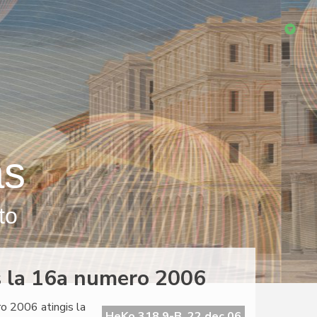
as
to
s la 16a numero 2006
o 2006 atingis la
HeKo 318 9-B, 22 dec 06