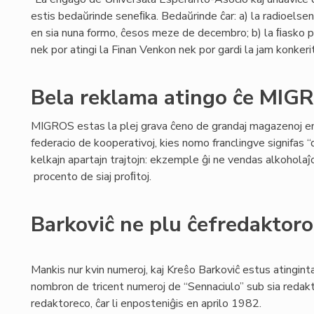
estis bedaŭrinde seneﬁka. Bedaŭrinde ĉar: a) la radioelse
en sia nuna formo, ĉesos meze de decembro; b) la ﬁasko 
nek por atingi la Finan Venkon nek por gardi la jam konkerita
Bela reklama atingo ĉe MIG
MIGROS estas la plej grava ĉeno de grandaj magazenoj en 
federacio de kooperativoj, kies nomo franclingve signifas 
kelkajn apartajn trajtojn: ekzemple ĝi ne vendas alkoholaĵo
procento de siaj proﬁtoj.
Barkoviĉ ne plu ĉefredaktoro
Mankis nur kvin numeroj, kaj Kreŝo Barkoviĉ estus atingint
nombron de tricent numeroj de “Sennaciulo” sub sia redakto
redaktoreco, ĉar li enposteniĝis en aprilo 1982.