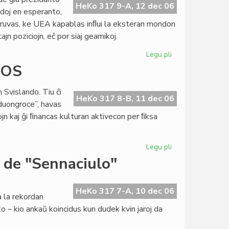
Oguinye
HeKo 317 9-A, 12 dec 06
ndoj en esperanto,
al
pruvas, ke UEA kapablas inﬂui la eksteran mondon
Niĝeria
jn poziciojn, eĉ por siaj geamikoj.
kongreso
Legu pli
pri
Fiaskis
ROS
la
kampanjo
Svislando. Tiu ĉi
ĉe
HeKo 317 8-B, 11 dec 06
“duongroce”, havas
Pola
jn kaj ĝi ﬁnancas kulturan aktivecon per ﬁksa
Radio
Legu pli
pri
Bela
 de "Sennaciulo"
reklama
atingo
ĉe
HeKo 317 7-A, 10 dec 06
a la rekordan
MIGROS
 – kio ankaŭ koincidus kun dudek kvin jaroj da