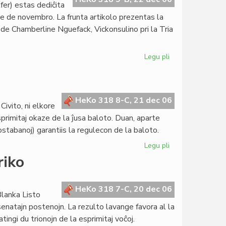
lfer) estas dediĉita
ﬁne de novembro. La frunta artikolo prezentas la
 de Chamberline Nguefack, Vickonsulino pri la Tria
Legu pli
pri
Heroldo
de
Esperanto:
aperis
HeKo 318 8-C, 21 dec 06
Civito, ni elkore
la
rimitaj okaze de la ĵusa baloto. Duan, aparte
16a
ostabanoj) garantiis la regulecon de la baloto.
numero
2006
Legu pli
pri
Konsula
riko
saluto
HeKo 318 7-C, 20 dec 06
Blanka Listo
 senatajn postenojn. La rezulto lavange favora al la
ngi du trionojn de la esprimitaj voĉoj.