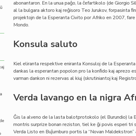
abonantaron. En la unua paĝo, la ĉefartikolo (de Giorgio Si
aŭ
al la bulgara aktoro kaj reĝisoro Teo Jurukov, forpasinta 
projektojn de la Esperanta Civito por Afriko en 2007, fare
Mondo.
Konsula saluto
Kiel eliranta respektive eniranta Konsuloj de la Esperanta 
kaj
dankas la esperantan popolon pro la konﬁdo kaj aprezo esp
varman dankon ni rezervas al kiuj (skrutiniantoj kaj Registr
la
Verda lavango en la nigra Af
Ĝis la alveno de la lasta balotprotokolo (el Burundio) la 
 de
montris surprize bonan reziston, tiel ke ĝi povis esperi tri
Verda Listo en Buĵumburo portis la “Novan Maldekstron” ati
o