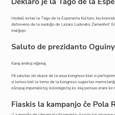
Deklaro je la Tago de la Esp
Hodiaŭ estas la Tago de la Esperanta Kulturo, kiu koincid
datreveno de la naskiĝo de Lazaro Ludoviko Zamenhof. E
malĝojo.
Saluto de prezidanto Oguiny
Karaj amikoj niĝeriaj,
Mi salutas vin okaze de la unua kongreso kiun vi partoprena
vi lernos kiel la temo de la kongreso sugestas memstariĝi 
eŭropaj imperialistoj, koloniigistoj ks, kiuj pensas erare ke 
Fiaskis la kampanjo ĉe Pola 
“La engaĝo de Universala Esperanto-Asocio kaj unuavice 