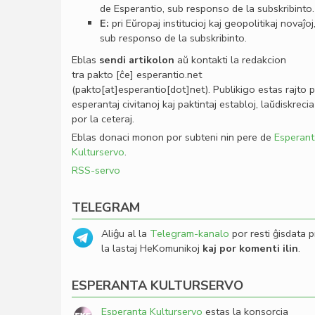
de Esperantio, sub responso de la subskribinto.
E:
pri Eŭropaj institucioj kaj geopolitikaj novaĵoj
sub responso de la subskribinto.
Eblas
sendi
artikolon
aŭ kontakti la redakcion
tra
pakto
[ĉe]
esperantio
.
net
(pakto[at]esperantio[dot]net)
. Publikigo estas rajto 
esperantaj civitanoj kaj paktintaj establoj, laŭdiskrecia
por la ceteraj.
Eblas donaci monon por subteni nin pere de
Esperant
Kulturservo
.
RSS-servo
TELEGRAM
Aliĝu al la
Telegram-kanalo
por resti ĝisdata p
la lastaj HeKomunikoj
kaj por komenti ilin
.
ESPERANTA KULTURSERVO
Esperanta Kulturservo
estas la konsorcia