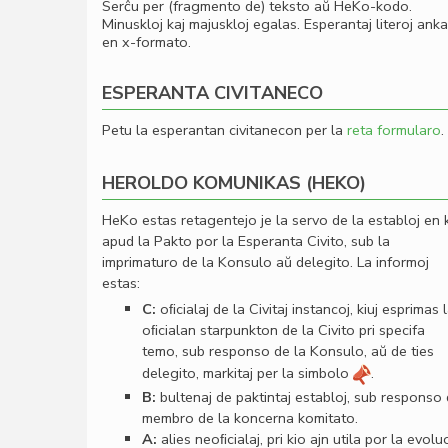
Serĉu per (fragmento de) teksto aŭ HeKo-kodo.
Minuskloj kaj majuskloj egalas. Esperantaj literoj ank
en x-formato.
ESPERANTA CIVITANECO
Petu la esperantan civitanecon per la
reta formularo
.
HEROLDO KOMUNIKAS (HEKO)
HeKo estas retagentejo je la servo de la establoj en 
apud la Pakto por la Esperanta Civito, sub la
imprimaturo de la Konsulo aŭ delegito. La informoj
estas:
C:
oﬁcialaj de la Civitaj instancoj, kiuj esprimas 
oﬁcialan starpunkton de la Civito pri specifa
temo, sub responso de la Konsulo, aŭ de ties
delegito, markitaj per la simbolo
.
B:
bultenaj de paktintaj establoj, sub responso
membro de la koncerna komitato.
A:
alies neoﬁcialaj, pri kio ajn utila por la evolu