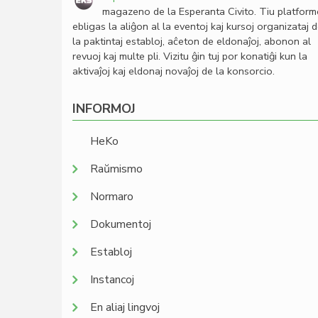
magazeno de la Esperanta Civito. Tiu platfor
ebligas la aliĝon al la eventoj kaj kursoj organizataj 
la paktintaj establoj, aĉeton de eldonaĵoj, abonon al
revuoj kaj multe pli. Vizitu ĝin tuj por konatiĝi kun la
aktivaĵoj kaj eldonaj novaĵoj de la konsorcio.
INFORMOJ
HeKo
Raŭmismo
Normaro
Dokumentoj
Establoj
Instancoj
En aliaj lingvoj