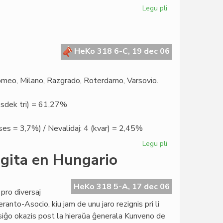
Legu pli
pri
Verda
lavango
en
la
HeKo 318 6-C, 19 dec 06
nigra
Afriko
omeo, Milano, Razgrado, Roterdamo, Varsovio.
sesdek tri) = 61,27%
/ ses = 3,7%) / Nevalidaj: 4 (kvar) = 2,45%
Legu pli
pri
Elektita
gita en Hungario
la
nova
Senato
HeKo 318 5-A, 17 dec 06
 pro diversaj
eranto-Asocio, kiu jam de unu jaro rezignis pri li
ksiĝo okazis post la hieraŭa ĝenerala Kunveno de