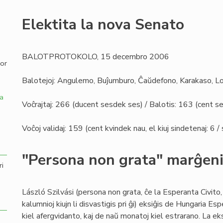
,
Elektita la nova Senato
BALOTPROTOKOLO, 15 decembro 2006
por
Balotejoj: Angulemo, Buĵumburo, Ĉaŭdefono, Karakaso, L
a
Voĉrajtaj: 266 (ducent sesdek ses) / Balotis: 163 (cent 
Voĉoj validaj: 159 (cent kvindek nau, el kiuj sindetenaj: 6 
"Persona non grata" marĝeni
ri
László Szilvási (persona non grata, ĉe la Esperanta Civito,
kalumnioj kiujn li disvastigis pri ĝi) eksiĝis de Hungaria Esp
kiel afergvidanto, kaj de naŭ monatoj kiel estrarano. La e