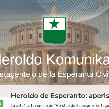
eroldo Komunik
etagentejo de la Esperanta Civi
Heroldo de Esperanto: aperi
La antaŭlasta numero de “Heroldo de Esperanto” en la jar