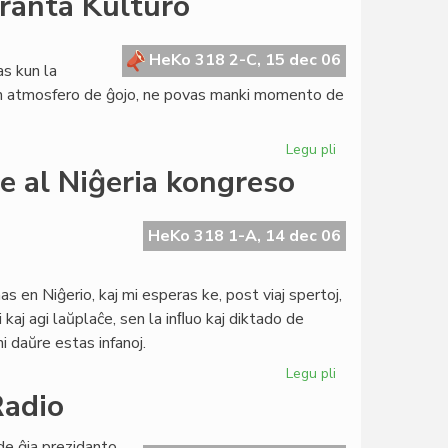
eranta Kulturo
ol
50%
partoprenis
HeKo 318 2-C, 15 dec 06
as kun la
en
n atmosfero de ĝojo, ne povas manki momento de
la
elektoj
Legu pli
pri
Deklaro
e al Niĝeria kongreso
je
la
Tago
HeKo 318 1-A, 14 dec 06
de
la
s en Niĝerio, kaj mi esperas ke, post viaj spertoj,
Esperanta
kaj agi laŭplaĉe, sen la inﬂuo kaj diktado de
Kulturo
ni daŭre estas infanoj.
Legu pli
pri
Saluto
Radio
de
prezidanto
de ĝia prezidanto