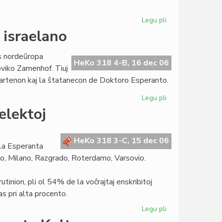
Legu pli
pri
"Persona
 israelano
non
grata"
is nordeŭropa
marĝenigita
HeKo 318 4-B, 16 dec 06
oviko Zamenhof. Tiuj
en
apartenon kaj la ŝtatanecon de Doktoro Esperanto.
Hungario
Legu pli
pri
Zamenhof
elektoj
estis
nek
polo
HeKo 318 3-C, 15 dec 06
 la Esperanta
nek
o, Milano, Razgrado, Roterdamo, Varsovio.
israelano
krutinion, pli ol 54% de la voĉrajtaj enskribitoj
s pri alta procento.
Legu pli
pri
Pli