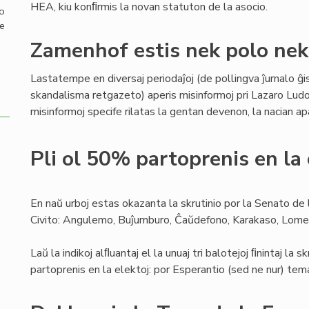
HEA, kiu konﬁrmis la novan statuton de la asocio.
mo
de
Zamenhof estis nek polo nek
Lastatempe en diversaj periodaĵoj (de pollingva ĵurnalo ĝ
skandalisma retgazeto) aperis misinformoj pri Lazaro Lud
misinformoj specife rilatas la gentan devenon, la nacian 
Pli ol 50% partoprenis en la 
En naŭ urboj estas okazanta la skrutinio por la Senato de
Civito: Angulemo, Buĵumburo, Ĉaŭdefono, Karakaso, Lome
Laŭ la indikoj alﬂuantaj el la unuaj tri balotejoj ﬁnintaj la s
partoprenis en la elektoj: por Esperantio (sed ne nur) tema