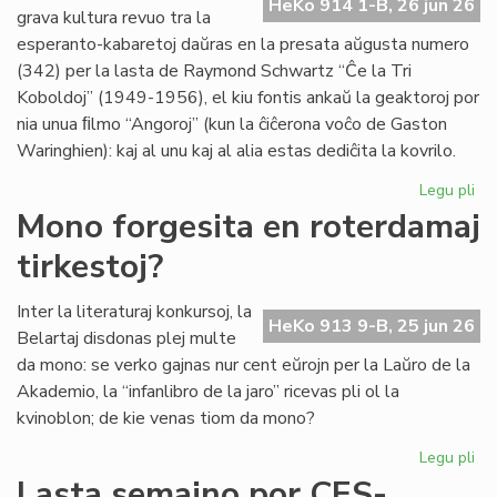
HeKo 914 1-B, 26 jun 26
es
grava kultura revuo tra la
de
esperanto-kabaretoj daŭras en la presata aŭgusta numero
G.
(342) per la lasta de Raymond Schwartz “Ĉe la Tri
Sil
Koboldoj” (1949-1956), el kiu fontis ankaŭ la geaktoroj por
nia unua ﬁlmo “Angoroj” (kun la ĉiĉerona voĉo de Gaston
Waringhien): kaj al unu kaj al alia estas dediĉita la kovrilo.
Legu pli
pri
Tri
Mono forgesita en roterdamaj
ko
tirkestoj?
en
la
kov
Inter la literaturaj konkursoj, la
HeKo 913 9-B, 25 jun 26
de
Belartaj disdonas plej multe
"Li
da mono: se verko gajnas nur cent eŭrojn per la Laŭro de la
Foi
Akademio, la “infanlibro de la jaro” ricevas pli ol la
34
kvinoblon; de kie venas tiom da mono?
Legu pli
pri
Mo
Lasta semajno por CES-