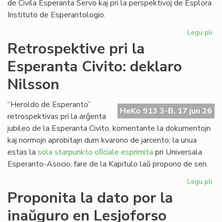
de Civila Esperanta Servo kaj pri la perspektivoj de Esplora
Instituto de Esperantologio.
Legu pli
pri
La
Retrospektive pri la
jun
Esperanta Civito: deklaro
ku
de
Nilsson
la
Kap
“Heroldo de Esperanto”
HeKo 913 3-B, 17 jun 26
retrospektivas pri la arĝenta
jubileo de la Esperanta Civito, komentante la dokumentojn
kaj normojn aprobitajn dum kvarono de jarcento; la unua
estas la
sola starpunkto oﬁciale esprimita
pri Universala
Esperanto-Asocio, fare de la Kapitulo laŭ propono de sen.
Legu pli
pri
Re
Proponita la dato por la
pri
inaŭguro en Lesjoforso
la