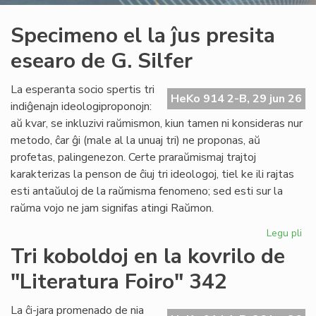
Specimeno el la ĵus presita
esearo de G. Silfer
La esperanta socio spertis tri
HeKo 914 2-B, 29 jun 26
indiĝenajn ideologiproponojn:
aŭ kvar, se inkluzivi raŭmismon, kiun tamen ni konsideras nur
metodo, ĉar ĝi (male al la unuaj tri) ne proponas, aŭ
profetas, palingenezon. Certe praraŭmismaj trajtoj
karakterizas la penson de ĉiuj tri ideologoj, tiel ke ili rajtas
esti antaŭuloj de la raŭmisma fenomeno; sed esti sur la
raŭma vojo ne jam signifas atingi Raŭmon.
Legu pli
pri
Sp
Tri koboldoj en la kovrilo de
el
"Literatura Foiro" 342
la
ĵus
pre
La ĉi-jara promenado de nia