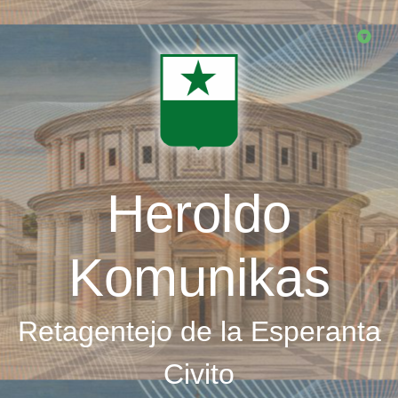
Skip
to
main
content
Heroldo
Komunikas
Retagentejo de la Esperanta
Civito