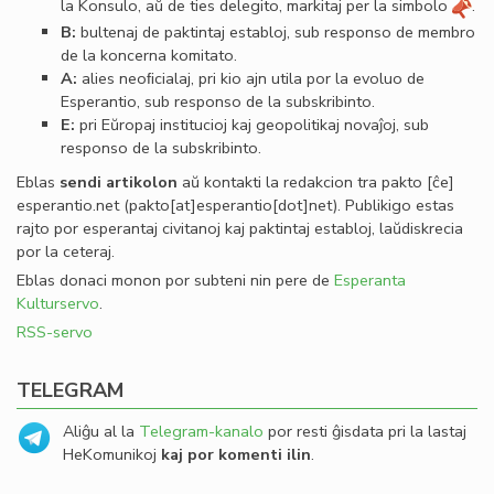
la Konsulo, aŭ de ties delegito, markitaj per la simbolo
.
B:
bultenaj de paktintaj establoj, sub responso de membro
de la koncerna komitato.
A:
alies neoﬁcialaj, pri kio ajn utila por la evoluo de
Esperantio, sub responso de la subskribinto.
E:
pri Eŭropaj institucioj kaj geopolitikaj novaĵoj, sub
responso de la subskribinto.
Eblas
sendi
artikolon
aŭ kontakti la redakcion tra
pakto
[ĉe]
esperantio
.
net
(pakto[at]esperantio[dot]net)
. Publikigo estas
rajto por esperantaj civitanoj kaj paktintaj establoj, laŭdiskrecia
por la ceteraj.
Eblas donaci monon por subteni nin pere de
Esperanta
Kulturservo
.
RSS-servo
TELEGRAM
Aliĝu al la
Telegram-kanalo
por resti ĝisdata pri la lastaj
HeKomunikoj
kaj por komenti ilin
.