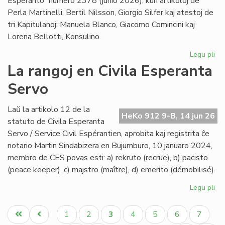
Esperanto” numero 2378 (junio 2026), kun artikoloj de
Perla Martinelli, Bertil Nilsson, Giorgio Silfer kaj atestoj de
tri Kapitulanoj: Manuela Blanco, Giacomo Comincini kaj
Lorena Bellotti, Konsulino.
Legu pli
pri
Sa
La rangoj en Civila Esperanta
Ĉa
Servo
Les
jun
He
Laŭ la artikolo 12 de la
HeKo 912 9-B, 14 jun 26
23
statuto de Civila Esperanta
Servo / Service Civil Espérantien, aprobita kaj registrita ĉe
notario Martin Sindabizera en Bujumburo, 10 januaro 2024,
membro de CES povas esti: a) rekruto (recrue), b) pacisto
(peace keeper), c) majstro (maître), d) emerito (démobilisé).
Legu pli
pri
La
Pagination
ran
Unua
Antaŭa
Paĝo
Paĝo
Aktuala
Paĝo
Paĝo
Paĝo
Paĝo
1
2
3
4
5
6
7
en