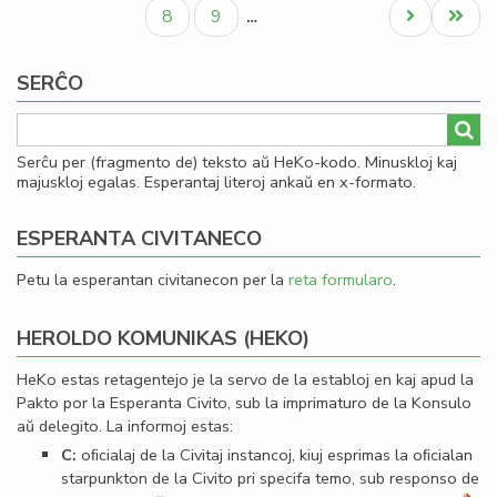
paĝo
paĝo
paĝo
Civ
Paĝo
Paĝo
Next
Last
8
9
…
Es
page
page
Se
SERĈO
Serĉu per (fragmento de) teksto aŭ HeKo-kodo. Minuskloj kaj
majuskloj egalas. Esperantaj literoj ankaŭ en x-formato.
ESPERANTA CIVITANECO
Petu la esperantan civitanecon per la
reta formularo
.
HEROLDO KOMUNIKAS (HEKO)
HeKo estas retagentejo je la servo de la establoj en kaj apud la
Pakto por la Esperanta Civito, sub la imprimaturo de la Konsulo
aŭ delegito. La informoj estas:
C:
oﬁcialaj de la Civitaj instancoj, kiuj esprimas la oﬁcialan
starpunkton de la Civito pri specifa temo, sub responso de