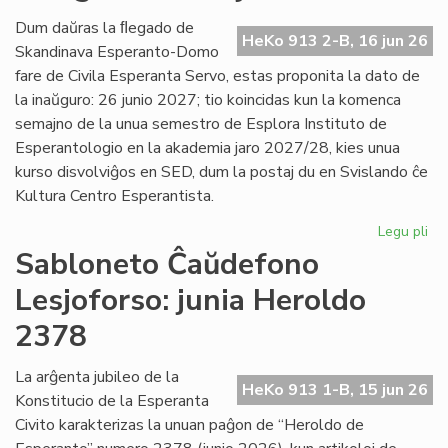
Es
Civ
Dum daŭras la ﬂegado de
HeKo 913 2-B, 16 jun 26
de
Skandinava Esperanto-Domo
Ni
fare de Civila Esperanta Servo, estas proponita la dato de
la inaŭguro: 26 junio 2027; tio koincidas kun la komenca
semajno de la unua semestro de Esplora Instituto de
Esperantologio en la akademia jaro 2027/28, kies unua
kurso disvolviĝos en SED, dum la postaj du en Svislando ĉe
Kultura Centro Esperantista.
Legu pli
pri
Pr
Sabloneto Ĉaŭdefono
la
Lesjoforso: junia Heroldo
da
po
2378
la
in
La arĝenta jubileo de la
en
HeKo 913 1-B, 15 jun 26
Konstitucio de la Esperanta
Les
Civito karakterizas la unuan paĝon de “Heroldo de