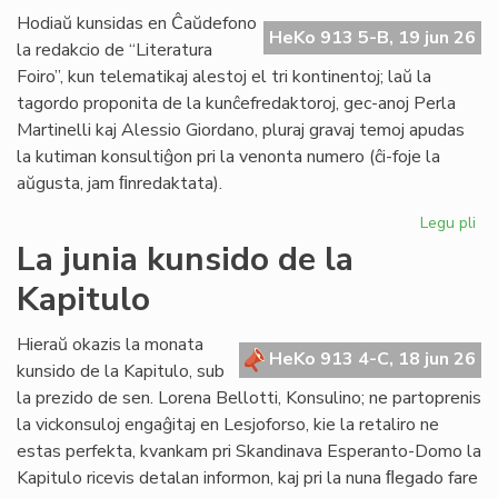
de
Hodiaŭ kunsidas en Ĉaŭdefono
HeKo 913 5-B, 19 jun 26
UN
la redakcio de “Literatura
kaj
Foiro”, kun telematikaj alestoj el tri kontinentoj; laŭ la
Un
tagordo proponita de la kunĉefredaktoroj, gec-anoj Perla
Martinelli kaj Alessio Giordano, pluraj gravaj temoj apudas
la kutiman konsultiĝon pri la venonta numero (ĉi-foje la
aŭgusta, jam ﬁnredaktata).
Legu pli
pri
Pe
La junia kunsido de la
ku
Kapitulo
de
la
re
Hieraŭ okazis la monata
HeKo 913 4-C, 18 jun 26
de
kunsido de la Kapitulo, sub
"Li
la prezido de sen. Lorena Bellotti, Konsulino; ne partoprenis
Foi
la vickonsuloj engaĝitaj en Lesjoforso, kie la retaliro ne
estas perfekta, kvankam pri Skandinava Esperanto-Domo la
Kapitulo ricevis detalan informon, kaj pri la nuna ﬂegado fare