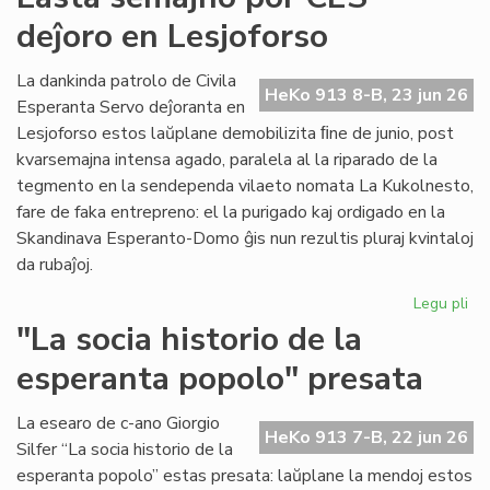
for
deĵoro en Lesjoforso
en
ro
tir
La dankinda patrolo de Civila
HeKo 913 8-B, 23 jun 26
Esperanta Servo deĵoranta en
Lesjoforso estos laŭplane demobilizita ﬁne de junio, post
kvarsemajna intensa agado, paralela al la riparado de la
tegmento en la sendependa vilaeto nomata La Kukolnesto,
fare de faka entrepreno: el la purigado kaj ordigado en la
Skandinava Esperanto-Domo ĝis nun rezultis pluraj kvintaloj
da rubaĵoj.
Legu pli
pri
La
"La socia historio de la
se
esperanta popolo" presata
po
CE
deĵ
La esearo de c-ano Giorgio
HeKo 913 7-B, 22 jun 26
en
Silfer “La socia historio de la
Les
esperanta popolo” estas presata: laŭplane la mendoj estos