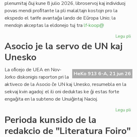
plenumitaj ĉiuj kune 8 julio 2026, libroservoj kaj individuoj
povas mendi proﬁtante la pli malaltajn kostojn pro la
ekspedo el tarife avantaĝa lando de Eŭropa Unio; la
mendojn akceptas la eldonejo tuj tra
lf-koop@
Legu pli
pri
"L
Asocio je la servo de UN kaj
soc
Unesko
his
de
la
La oﬁcejo de UEA en Nov-
HeKo 913 6-A, 21 jun 26
es
Jorko diskonigis raporton pri la
po
aktiveco de la Asocio ĉe UN kaj Unesko, resumebla en la
pr
sekvaj kvin agadoj: el ili oni deduktas ke ĝi estas forte
engaĝita en la subteno de Unuiĝintaj Nacioj.
Legu pli
pri
As
Perioda kunsido de la
je
redakcio de "Literatura Foiro"
la
se