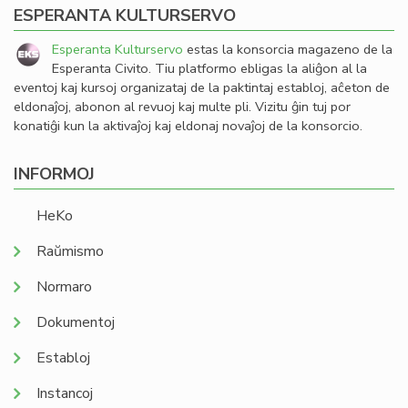
ESPERANTA KULTURSERVO
Esperanta Kulturservo
estas la konsorcia magazeno de la
Esperanta Civito. Tiu platformo ebligas la aliĝon al la
eventoj kaj kursoj organizataj de la paktintaj establoj, aĉeton de
eldonaĵoj, abonon al revuoj kaj multe pli. Vizitu ĝin tuj por
konatiĝi kun la aktivaĵoj kaj eldonaj novaĵoj de la konsorcio.
INFORMOJ
HeKo
Raŭmismo
Normaro
Dokumentoj
Establoj
Instancoj