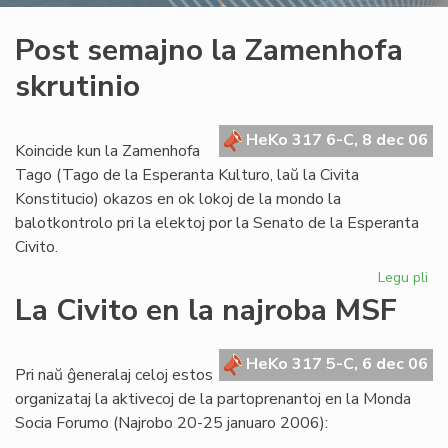
Post semajno la Zamenhofa
skrutinio
HeKo 317 6-C, 8 dec 06
Koincide kun la Zamenhofa
Tago (Tago de la Esperanta Kulturo, laŭ la Civita
Konstitucio) okazos en ok lokoj de la mondo la
balotkontrolo pri la elektoj por la Senato de la Esperanta
Civito.
Legu pli
pri
Po
La Civito en la najroba MSF
se
la
Za
HeKo 317 5-C, 6 dec 06
Pri naŭ ĝeneralaj celoj estos
skr
organizataj la aktivecoj de la partoprenantoj en la Monda
Socia Forumo (Najrobo 20-25 januaro 2006):