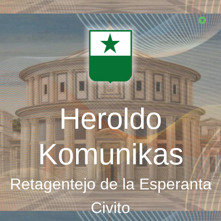
Skip
to
main
content
Heroldo
Komunikas
Retagentejo de la Esperanta
Civito