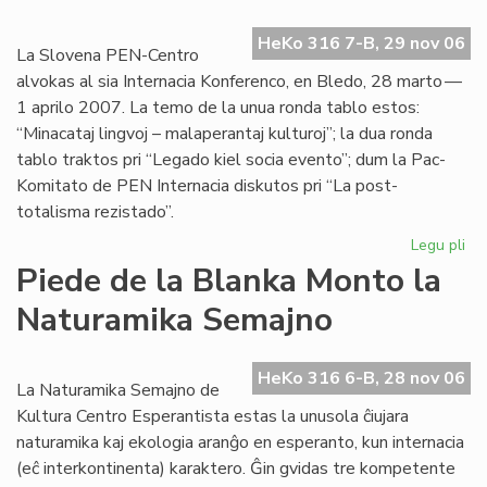
HeKo 316 7-B, 29 nov 06
La Slovena PEN-Centro
alvokas al sia Internacia Konferenco, en Bledo, 28 marto —
1 aprilo 2007. La temo de la unua ronda tablo estos:
“Minacataj lingvoj – malaperantaj kulturoj”; la dua ronda
tablo traktos pri “Legado kiel socia evento”; dum la Pac-
Komitato de PEN Internacia diskutos pri “La post-
totalisma rezistado”.
Legu pli
pri
La
Piede de la Blanka Monto la
Es
Naturamika Semajno
PE
po
la
HeKo 316 6-B, 28 nov 06
Pa
La Naturamika Semajno de
Ko
Kultura Centro Esperantista estas la unusola ĉiujara
naturamika kaj ekologia aranĝo en esperanto, kun internacia
(eĉ interkontinenta) karaktero. Ĝin gvidas tre kompetente