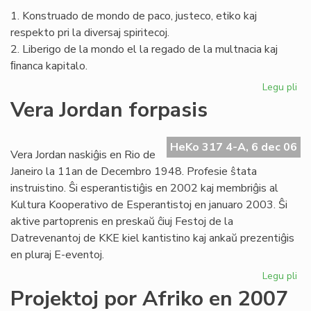
1. Konstruado de mondo de paco, justeco, etiko kaj
respekto pri la diversaj spiritecoj.
2. Liberigo de la mondo el la regado de la multnacia kaj
ﬁnanca kapitalo.
Legu pli
pri
La
Vera Jordan forpasis
Civ
en
la
HeKo 317 4-A, 6 dec 06
Vera Jordan naskiĝis en Rio de
na
Janeiro la 11an de Decembro 1948. Profesie ŝtata
MS
instruistino. Ŝi esperantistiĝis en 2002 kaj membriĝis al
Kultura Kooperativo de Esperantistoj en januaro 2003. Ŝi
aktive partoprenis en preskaŭ ĉiuj Festoj de la
Datrevenantoj de KKE kiel kantistino kaj ankaŭ prezentiĝis
en pluraj E-eventoj.
Legu pli
pri
Ve
Projektoj por Afriko en 2007
Jo