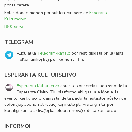
por la ceteraj.
Eblas donaci monon por subteni nin pere de
Esperanta
Kulturservo
.
RSS-servo
TELEGRAM
Aliĝu al la
Telegram-kanalo
por resti ĝisdata pri la lastaj
HeKomunikoj
kaj por komenti ilin
.
ESPERANTA KULTURSERVO
Esperanta Kulturservo
estas la konsorcia magazeno de la
Esperanta Civito. Tiu platformo ebligas la aliĝon al la
eventoj kaj kursoj organizataj de la paktintaj establoj, aĉeton de
eldonaĵoj, abonon al revuoj kaj multe pli. Vizitu ĝin tuj por
konatiĝi kun la aktivaĵoj kaj eldonaj novaĵoj de la konsorcio.
INFORMOJ