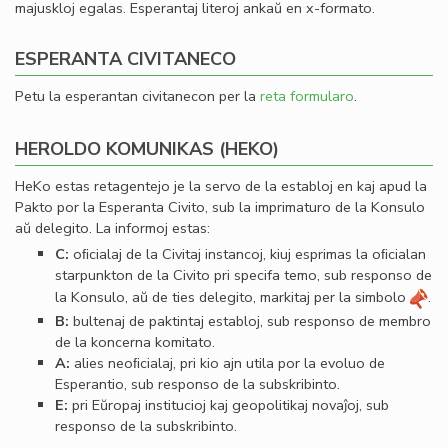
majuskloj egalas. Esperantaj literoj ankaŭ en x-formato.
ESPERANTA CIVITANECO
Petu la esperantan civitanecon per la
reta formularo
.
HEROLDO KOMUNIKAS (HEKO)
HeKo estas retagentejo je la servo de la establoj en kaj apud la
Pakto por la Esperanta Civito, sub la imprimaturo de la Konsulo
aŭ delegito. La informoj estas:
C:
oﬁcialaj de la Civitaj instancoj, kiuj esprimas la oﬁcialan
starpunkton de la Civito pri specifa temo, sub responso de
la Konsulo, aŭ de ties delegito, markitaj per la simbolo
.
B:
bultenaj de paktintaj establoj, sub responso de membro
de la koncerna komitato.
A:
alies neoﬁcialaj, pri kio ajn utila por la evoluo de
Esperantio, sub responso de la subskribinto.
E:
pri Eŭropaj institucioj kaj geopolitikaj novaĵoj, sub
responso de la subskribinto.