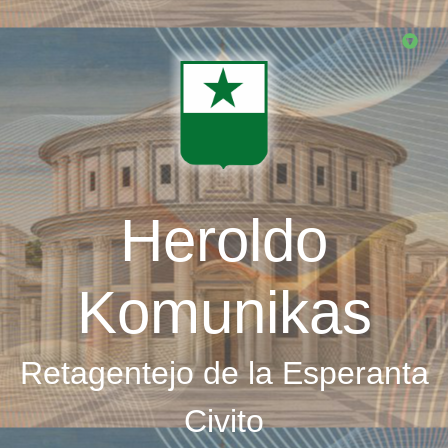
Skip
to
main
content
Heroldo
Komunikas
Retagentejo de la Esperanta
Civito