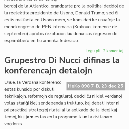
Civ
bordoj de la Atlantiko, grandparte pro la politikaj decidoj de
Pa
la reelektita prezidento de Usono, Donald Trump; sed ĝi
estis malfacila en Usono mem, se konsideri ke unuafoje la
mondkongreso de PEN Internacia (Krakovo, komence de
septembro) aprobis rezolucion kiu denuncas regreson de
esprimlibero en tiu amerika federacio.
Legu pli
pri
2 komentoj
2025:
Grupestro Di Nucci difinas la
la
konferencajn detalojn
plej
malfacila
jaro
Unue, la Verdana konferenco
HeKo 898 7-B, 23 dec 25
ĉe
estas kunsido por diskuti
la
teknikaĵojn, reformojn de regularoj, decidi ĉu ni kiel verdanoj
Atlantiko
volas stariĝi kiel sendependa strukturo, kaj debati inter ni
pri praktikaj strategioj rilataj al la aplikado de la ideoj kaj
temoj, kiuj
jam
estas en la programo, kiun la civitanaro
voĉdonis.