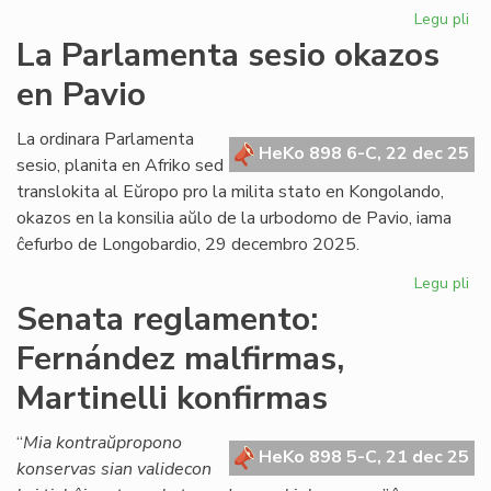
Legu pli
pri
Gr
La Parlamenta sesio okazos
Di
en Pavio
Nu
dif
la
La ordinara Parlamenta
HeKo 898 6-C, 22 dec 25
ko
sesio, planita en Afriko sed
det
translokita al Eŭropo pro la milita stato en Kongolando,
okazos en la konsilia aŭlo de la urbodomo de Pavio, iama
ĉefurbo de Longobardio, 29 decembro 2025.
Legu pli
pri
La
Senata reglamento:
Pa
Fernández malfirmas,
ses
ok
Martinelli konfirmas
en
Pa
“
Mia kontraŭpropono
HeKo 898 5-C, 21 dec 25
konservas sian validecon