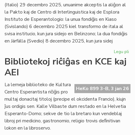
(Italio) 29 decembro 2025, unuanime akceptis la aliĝon al
la Pakto kaj de Centro di Interlinguistica kaj de Esplora
Instituto de Esperantologio: la unua fondiĝis en Kiaso
(Svislando) 6 decembro 2025 kiel transformo de itala al
svisa institucio, kun jura sidejo en Belinzono; la dua fondiĝis
en Järfälla (Svedio) 8 decembro 2025, kun jura sidej
Legu pli
pri
Du
Bibliotekoj riĉiĝas en KCE kaj
no
AEI
pak
kv
sus
La lerneja biblioteko de Kultura
HeKo 899 3-B, 3 jan 26
pak
Centro Esperantista riĉiĝis pro
multaj donacitaj titoloj (precipe el okcidenta Francio), kiujn
ĵus ordigis sen. Kalle Vilbaste dum restado en la Helvetia
Esperanto-Domo; sekve de tio la bretaro kun vendeblaj
libroj pri medicino, gastronomio, religio trovis deﬁnitivan
lokon en la libroservo.