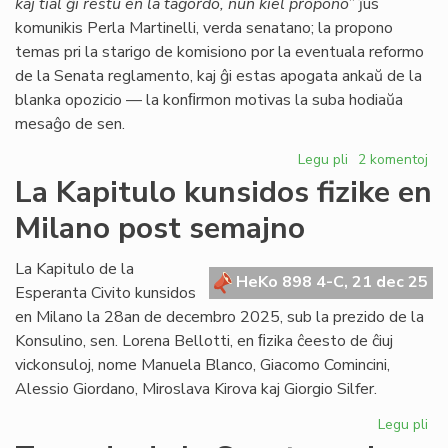
kaj tial ĝi restu en la tagordo, nun kiel propono
” ĵus
komunikis Perla Martinelli, verda senatano; la propono
temas pri la starigo de komisiono por la eventuala reformo
de la Senata reglamento, kaj ĝi estas apogata ankaŭ de la
blanka opozicio — la konﬁrmon motivas la suba hodiaŭa
mesaĝo de sen.
Legu pli
pri
2 komentoj
Senata
La Kapitulo kunsidos fizike en
reglamento:
Milano post semajno
Fernández
malfirmas,
Martinelli
La Kapitulo de la
HeKo 898 4-C, 21 dec 25
konfirmas
Esperanta Civito kunsidos
en Milano la 28an de decembro 2025, sub la prezido de la
Konsulino, sen. Lorena Bellotti, en ﬁzika ĉeesto de ĉiuj
vickonsuloj, nome Manuela Blanco, Giacomo Comincini,
Alessio Giordano, Miroslava Kirova kaj Giorgio Silfer.
Legu pli
pri
La