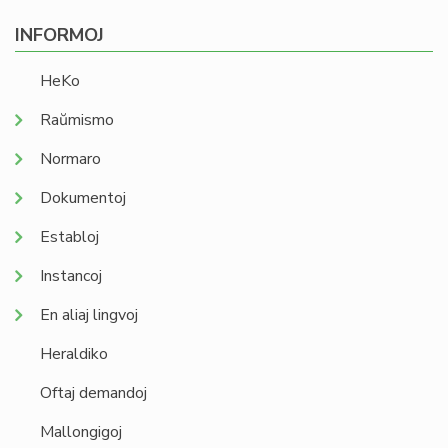
INFORMOJ
HeKo
Raŭmismo
Normaro
Dokumentoj
Establoj
Instancoj
En aliaj lingvoj
Heraldiko
Oftaj demandoj
Mallongigoj