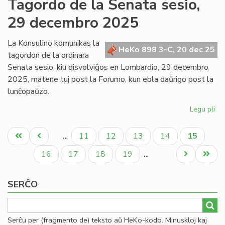
Tagordo de la Senata sesio,
Kap
29 decembro 2025
ku
fiz
en
La Konsulino komunikas la
HeKo 898 3-C, 20 dec 25
Mi
tagordon de la ordinara
po
Senata sesio, kiu disvolviĝos en Lombardio, 29 decembro
se
2025, matene tuj post la Forumo, kun ebla daŭrigo post la
lunĉopaŭzo.
Legu pli
pri
Ta
Pagination
de
Unua
Antaŭa
Paĝo
Paĝo
Paĝo
Paĝo
Aktuala
11
12
13
14
15
…
la
paĝo
paĝo
paĝo
Se
Paĝo
Paĝo
Paĝo
Paĝo
Next
Last
16
17
18
19
…
ses
page
page
29
SERĈO
de
20
Serĉu per (fragmento de) teksto aŭ HeKo-kodo. Minuskloj kaj