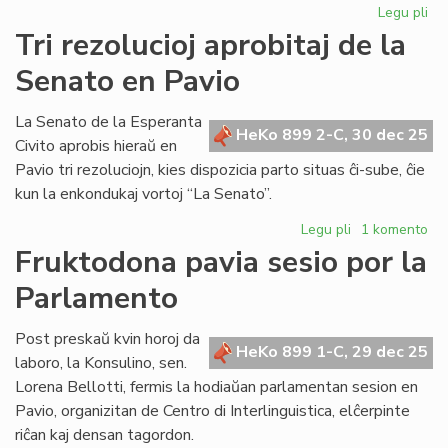
Legu pli
pri
Bib
Tri rezolucioj aprobitaj de la
riĉ
Senato en Pavio
en
KC
kaj
La Senato de la Esperanta
HeKo 899 2-C, 30 dec 25
AE
Civito aprobis hieraŭ en
Pavio tri rezoluciojn, kies dispozicia parto situas ĉi-sube, ĉie
kun la enkondukaj vortoj “La Senato”.
Legu pli
pri
1 komento
Tri
Fruktodona pavia sesio por la
rezolucioj
Parlamento
aprobitaj
de
la
Post preskaŭ kvin horoj da
HeKo 899 1-C, 29 dec 25
Senato
laboro, la Konsulino, sen.
en
Lorena Bellotti, fermis la hodiaŭan parlamentan sesion en
Pavio
Pavio, organizitan de Centro di Interlinguistica, elĉerpinte
riĉan kaj densan tagordon.