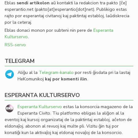
Eblas
sendi
artikolon
aŭ kontakti la redakcion tra
pakto
[ĉe]
esperantio
.
net
(pakto[at]esperantio[dot]net)
. Publikigo estas
rajto por esperantaj civitanoj kaj paktintaj establoj, laŭdiskrecia
por la ceteraj.
Eblas donaci monon por subteni nin pere de
Esperanta
Kulturservo
.
RSS-servo
TELEGRAM
Aliĝu al la
Telegram-kanalo
por resti ĝisdata pri la lastaj
HeKomunikoj
kaj por komenti ilin
.
ESPERANTA KULTURSERVO
Esperanta Kulturservo
estas la konsorcia magazeno de la
Esperanta Civito. Tiu platformo ebligas la aliĝon al la
eventoj kaj kursoj organizataj de la paktintaj establoj, aĉeton de
eldonaĵoj, abonon al revuoj kaj multe pli. Vizitu ĝin tuj por
konatiĝi kun la aktivaĵoj kaj eldonaj novaĵoj de la konsorcio.