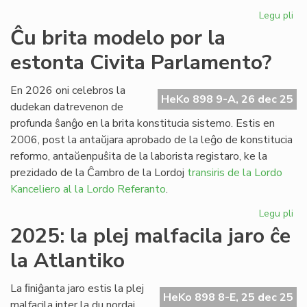
Legu pli
pri
Fr
Ĉu brita modelo por la
pa
estonta Civita Parlamento?
ses
po
la
En 2026 oni celebros la
HeKo 898 9-A, 26 dec 25
Pa
dudekan datrevenon de
profunda ŝanĝo en la brita konstitucia sistemo. Estis en
2006, post la antaŭjara aprobado de la leĝo de konstitucia
reformo, antaŭenpuŝita de la laborista registaro, ke la
prezidado de la Ĉambro de la Lordoj
transiris de la Lordo
Kanceliero al la Lordo Referanto
.
Legu pli
pri
Ĉu
2025: la plej malfacila jaro ĉe
bri
la Atlantiko
mo
po
la
La ﬁniĝanta jaro estis la plej
HeKo 898 8-E, 25 dec 25
es
malfacila inter la du nordaj