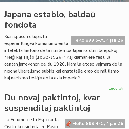
Japana establo, baldaŭ
fondota
Kian spacon okupis la
HeKo 899 5-A, 4 jan 26
esperantlingva komunumo en la
intelekta historio de la nuntempa Japanio, dum la epokoj
Meiĝi kaj Tajŝo (1868-1926)? Kaj kiamaniere festi la
centan jarrevenon de tiu 1926, kiam la etoso vajmara de la
nipona liberalismo subiris kaj anstataŭe erao de militismo
kaj naciismo leviĝis en la azia imperio?
Legu pli
pri
Ja
Du novaj paktintoj, kvar
est
suspenditaj paktintoj
ba
fo
La Forumo de la Esperanta
HeKo 899 4-C, 4 jan 26
Civito, kunsidanta en Pavio