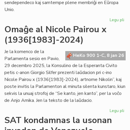
sendependeco kaj samtempe plene membriĝi en Eŭropa
Unio.
Legu pli
pri
Gr
Omaĝe al Nicole Pairou x
se
(1936[1983]-2024)
en
de
Eŭ
Je la komenco de la
HeKo 900 1-C, 8 jan 26
Un
Parlamenta sesio en Pavio,
29 decembro 2025, la Konsulino de la Esperanta Civito
petis c-anon Giorgio Silfer prezenti laŭdacion pri c-ino
Nicole Pairou x (1936[1983]-2024), artnome Nikolin”, kaj
poste invitis la Parlamenton al minuta silenta kunstaro, kiun
sekvis la unuaj strofoj de “Se kanto, jen kanto”, per la voĉo
de Anjo Amika. Jen la teksto de la laŭdacio.
Legu pli
pri
Om
SAT kondamnas la usonan
al
Nic