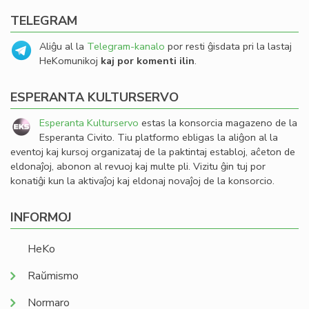
TELEGRAM
Aliĝu al la
Telegram-kanalo
por resti ĝisdata pri la lastaj
HeKomunikoj
kaj por komenti ilin
.
ESPERANTA KULTURSERVO
Esperanta Kulturservo
estas la konsorcia magazeno de la
Esperanta Civito. Tiu platformo ebligas la aliĝon al la
eventoj kaj kursoj organizataj de la paktintaj establoj, aĉeton de
eldonaĵoj, abonon al revuoj kaj multe pli. Vizitu ĝin tuj por
konatiĝi kun la aktivaĵoj kaj eldonaj novaĵoj de la konsorcio.
INFORMOJ
HeKo
Raŭmismo
Normaro