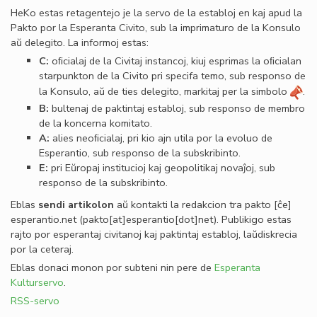
HeKo estas retagentejo je la servo de la establoj en kaj apud la
Pakto por la Esperanta Civito, sub la imprimaturo de la Konsulo
aŭ delegito. La informoj estas:
C:
oﬁcialaj de la Civitaj instancoj, kiuj esprimas la oﬁcialan
starpunkton de la Civito pri specifa temo, sub responso de
la Konsulo, aŭ de ties delegito, markitaj per la simbolo
.
B:
bultenaj de paktintaj establoj, sub responso de membro
de la koncerna komitato.
A:
alies neoﬁcialaj, pri kio ajn utila por la evoluo de
Esperantio, sub responso de la subskribinto.
E:
pri Eŭropaj institucioj kaj geopolitikaj novaĵoj, sub
responso de la subskribinto.
Eblas
sendi
artikolon
aŭ kontakti la redakcion tra
pakto
[ĉe]
esperantio
.
net
(pakto[at]esperantio[dot]net)
. Publikigo estas
rajto por esperantaj civitanoj kaj paktintaj establoj, laŭdiskrecia
por la ceteraj.
Eblas donaci monon por subteni nin pere de
Esperanta
Kulturservo
.
RSS-servo