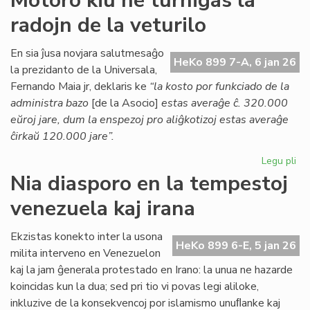
Motoro kiu ne turnigas la
Kessous
radojn de la veturilo
pri
la
agonianta
En sia ĵusa novjara salutmesaĝo
HeKo 899 7-A, 6 jan 26
SAT
la prezidanto de la Universala,
Fernando Maia jr, deklaris ke
“la kosto por funkciado de la
administra bazo
[de la Asocio]
estas averaĝe ĉ. 320.000
eŭroj jare, dum la enspezoj pro aliĝkotizoj estas averaĝe
ĉirkaŭ 120.000 jare”.
Legu pli
pri
Mo
Nia diasporo en la tempestoj
kiu
venezuela kaj irana
ne
tur
la
Ekzistas konekto inter la usona
HeKo 899 6-E, 5 jan 26
rad
milita interveno en Venezuelon
de
kaj la jam ĝenerala protestado en Irano: la unua ne hazarde
la
koincidas kun la dua; sed pri tio vi povas legi aliloke,
vet
inkluzive de la konsekvencoj por islamismo unuﬂanke kaj