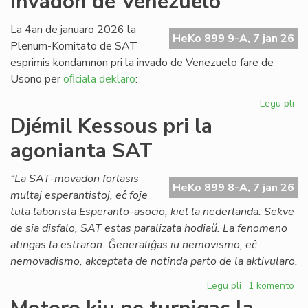
invadon de Venezuelo
Pai
x
La 4an de januaro 2026 la
HeKo 899 9-A, 7 jan 26
(1
Plenum-Komitato de SAT
esprimis kondamnon pri la invado de Venezuelo fare de
Usono per
oﬁciala deklaro
:
Legu pli
pri
SA
Djémil Kessous pri la
ko
agonianta SAT
la
us
in
“La SAT-movadon forlasis
HeKo 899 8-A, 7 jan 26
de
multaj esperantistoj, eĉ foje
Ve
tuta laborista Esperanto-asocio, kiel la nederlanda. Sekve
de sia disfalo, SAT estas paralizata hodiaŭ. La fenomeno
atingas la estraron. Ĝeneraliĝas iu nemovismo, eĉ
nemovadismo, akceptata de notinda parto de la aktivularo.
Legu pli
pri
1 komento
Djémil