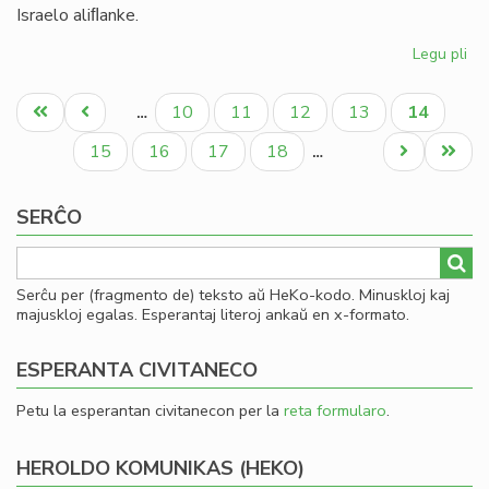
Israelo aliﬂanke.
Legu pli
pri
Ni
Pagination
di
Unua
Antaŭa
Paĝo
Paĝo
Paĝo
Paĝo
Aktuala
10
11
12
13
14
…
en
paĝo
paĝo
paĝo
la
Paĝo
Paĝo
Paĝo
Paĝo
Next
Last
15
16
17
18
…
te
page
page
ve
SERĈO
kaj
ira
Serĉu per (fragmento de) teksto aŭ HeKo-kodo. Minuskloj kaj
majuskloj egalas. Esperantaj literoj ankaŭ en x-formato.
ESPERANTA CIVITANECO
Petu la esperantan civitanecon per la
reta formularo
.
HEROLDO KOMUNIKAS (HEKO)