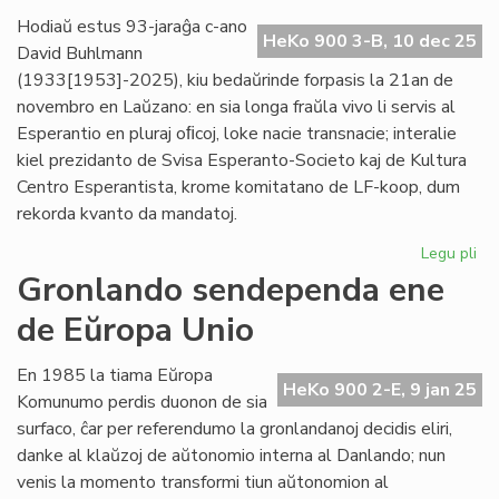
pr
Hodiaŭ estus 93-jaraĝa c-ano
HeKo 900 3-B, 10 dec 25
Ve
David Buhlmann
(1933[1953]-2025), kiu bedaŭrinde forpasis la 21an de
novembro en Laŭzano: en sia longa fraŭla vivo li servis al
Esperantio en pluraj oﬁcoj, loke nacie transnacie; interalie
kiel prezidanto de Svisa Esperanto-Societo kaj de Kultura
Centro Esperantista, krome komitatano de LF-koop, dum
rekorda kvanto da mandatoj.
Legu pli
pri
For
Gronlando sendependa ene
civ
de Eŭropa Unio
Da
Bu
En 1985 la tiama Eŭropa
HeKo 900 2-E, 9 jan 25
Komunumo perdis duonon de sia
surfaco, ĉar per referendumo la gronlandanoj decidis eliri,
danke al klaŭzoj de aŭtonomio interna al Danlando; nun
venis la momento transformi tiun aŭtonomion al