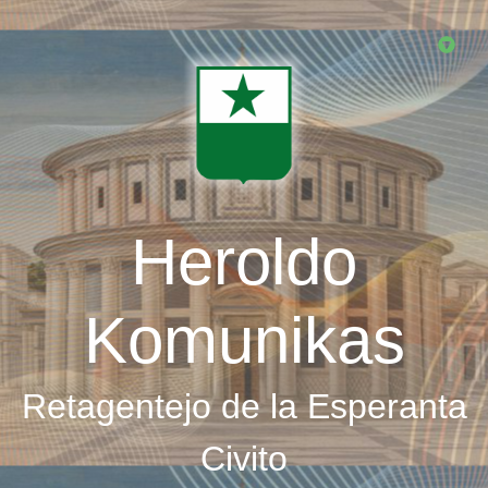
Skip
to
main
content
Heroldo
Komunikas
Retagentejo de la Esperanta
Civito