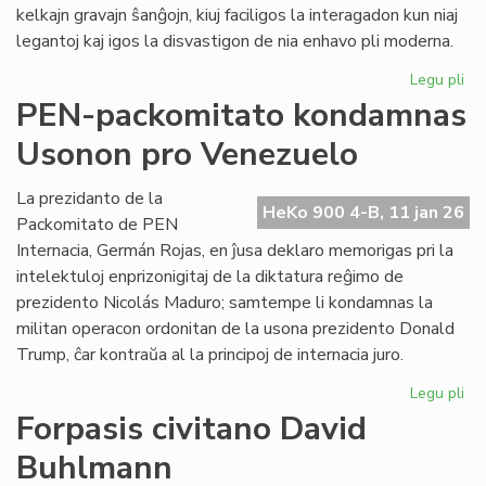
kelkajn gravajn ŝanĝojn, kiuj faciligos la interagadon kun niaj
legantoj kaj igos la disvastigon de nia enhavo pli moderna.
Legu pli
pri
Tek
PEN-packomitato kondamnas
ĝis
Usonon pro Venezuelo
po
He
Ko
La prezidanto de la
HeKo 900 4-B, 11 jan 26
Packomitato de PEN
Internacia, Germán Rojas, en ĵusa deklaro memorigas pri la
intelektuloj enprizonigitaj de la diktatura reĝimo de
prezidento Nicolás Maduro; samtempe li kondamnas la
militan operacon ordonitan de la usona prezidento Donald
Trump, ĉar kontraŭa al la principoj de internacia juro.
Legu pli
pri
PE
Forpasis civitano David
pa
Buhlmann
ko
Us