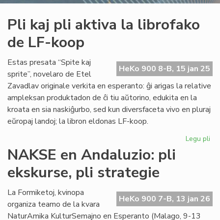
Pli kaj pli aktiva la librofako
de LF-koop
Estas presata “Spite kaj
HeKo 900 8-B, 15 jan 25
sprite”, novelaro de Etel
Zavadlav originale verkita en esperanto: ĝi arigas la relative
ampleksan produktadon de ĉi tiu aŭtorino, edukita en la
kroata en sia naskiĝurbo, sed kun diversfaceta vivo en pluraj
eŭropaj landoj; la libron eldonas LF-koop.
Legu pli
pri
Pli
NAKSE en Andaluzio: pli
kaj
ekskurse, pli strategie
pli
akt
la
La Formiketoj, kvinopa
HeKo 900 7-B, 13 jan 26
lib
organiza teamo de la kvara
de
NaturAmika KulturSemajno en Esperanto (Malago, 9-13