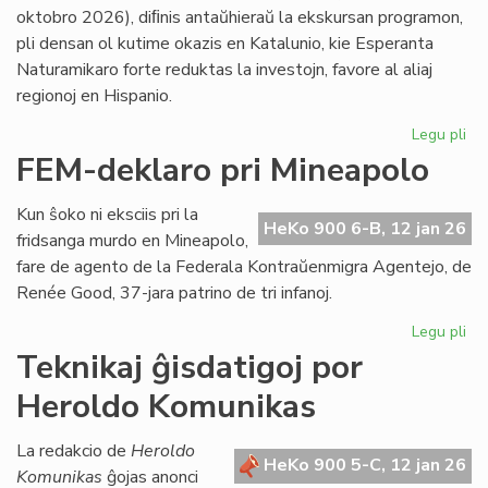
LF-
oktobro 2026), diﬁnis antaŭhieraŭ la ekskursan programon,
ko
pli densan ol kutime okazis en Katalunio, kie Esperanta
Naturamikaro forte reduktas la investojn, favore al aliaj
regionoj en Hispanio.
Legu pli
pri
NA
FEM-deklaro pri Mineapolo
en
An
Kun ŝoko ni eksciis pri la
pli
HeKo 900 6-B, 12 jan 26
fridsanga murdo en Mineapolo,
eks
fare de agento de la Federala Kontraŭenmigra Agentejo, de
pli
Renée Good, 37-jara patrino de tri infanoj.
str
Legu pli
pri
FE
Teknikaj ĝisdatigoj por
de
Heroldo Komunikas
pri
Mi
La redakcio de
Heroldo
HeKo 900 5-C, 12 jan 26
Komunikas
ĝojas anonci