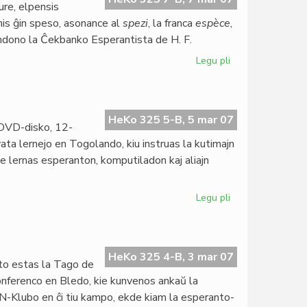
ure, elpensis
mis ĝin speso, asonance al
spezi
, la franca
espèce
,
ondono la Ĉekbanko Esperantista de H. F.
Legu pli
pri
La
speso
estus
centjara
HeKo 325 5-B, 5 mar 07
 DVD-disko, 12-
vata lernejo en Togolando, kiu instruas la kutimajn
rome lernas esperanton, komputiladon kaj aliajn
Legu pli
pri
Filmo
pri
Institut
Zamenhof
HeKo 325 4-B, 3 mar 07
o estas la Tago de
konferenco en Bledo, kie kunvenos ankaŭ la
N-Klubo en ĉi tiu kampo, ekde kiam la esperanto-