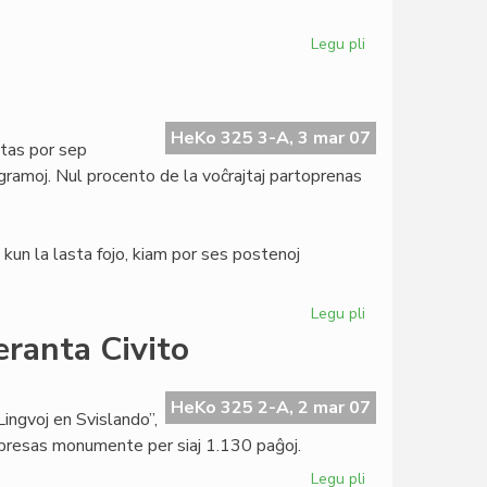
Legu pli
pri
Tago
de
Verkistoj
por
HeKo 325 3-A, 3 mar 07
tas por sep
Paco
gramoj. Nul procento de la voĉrajtaj partoprenas
kun la lasta fojo, kiam por ses postenoj
Legu pli
pri
Demokratia
eranta Civito
fiasko
en
UEA
HeKo 325 2-A, 2 mar 07
Lingvoj en Svislando”,
mpresas monumente per siaj 1.130 paĝoj.
Legu pli
pri