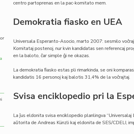
centro partoprenas en la pac-komitato mem.
,
Demokratia fiasko en UEA
por
Universala Esperanto-Asocio, marto 2007: sesmilo voĉraj
Komitataj postenoj, nur kvin kandidatas sen referencaj pro
en la baloto, ĉar simple ĝi ne okazas.
a
La demokratia ﬁasko estas pli rimarkinda, se oni komparas 
kandidatis 16 personoj kaj balotis 31,4% de la voĉrajtaj.
Svisa enciklopedio pri la Esp
ri
La ĵus eldonita svisa enciklopedio planlingva “Universalaj 
aŭtorita de Andreas Künzli kaj eldonita de SES/CDELI, i