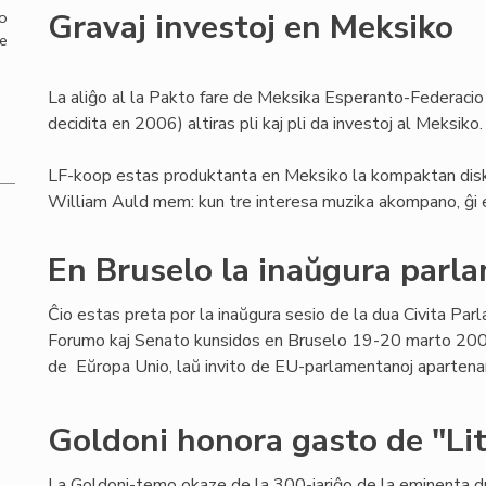
Gravaj investoj en Meksiko
mo
de
La aliĝo al la Pakto fare de Meksika Esperanto-Federacio
decidita en 2006) altiras pli kaj pli da investoj al Meksiko.
LF-koop estas produktanta en Meksiko la kompaktan diskon
William Auld mem: kun tre interesa muzika akompano, ĝi e
En Bruselo la inaŭgura parl
Ĉio estas preta por la inaŭgura sesio de la dua Civita Par
Forumo kaj Senato kunsidos en Bruselo 19-20 marto 200
de Eŭropa Unio, laŭ invito de EU-parlamentanoj apartenan
Goldoni honora gasto de "Lit
La Goldoni-temo okaze de la 300-jariĝo de la eminenta 