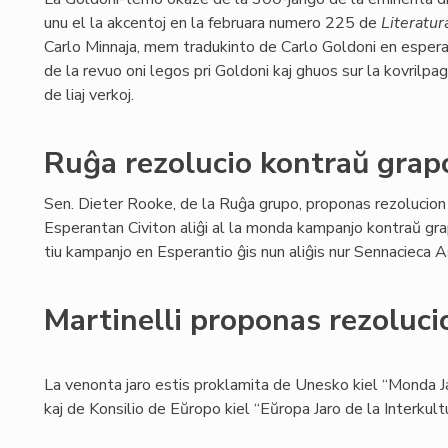
unu el la akcentoj en la februara numero 225 de
Literatur
Carlo Minnaja, mem tradukinto de Carlo Goldoni en espera
de la revuo oni legos pri Goldoni kaj ghuos sur la kovrilpa
de liaj verkoj.
Ruĝa rezolucio kontraŭ gra
Sen. Dieter Rooke, de la Ruĝa grupo, proponas rezolucion
Esperantan Civiton aliĝi al la monda kampanjo kontraŭ gr
tiu kampanjo en Esperantio ĝis nun aliĝis nur Sennacieca
Martinelli proponas rezoluci
La venonta jaro estis proklamita de Unesko kiel “Monda Ja
kaj de Konsilio de Eŭropo kiel “Eŭropa Jaro de la Interkult