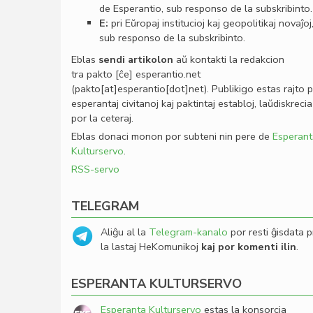
de Esperantio, sub responso de la subskribinto.
E:
pri Eŭropaj institucioj kaj geopolitikaj novaĵoj
sub responso de la subskribinto.
Eblas
sendi
artikolon
aŭ kontakti la redakcion
tra
pakto
[ĉe]
esperantio
.
net
(pakto[at]esperantio[dot]net)
. Publikigo estas rajto 
esperantaj civitanoj kaj paktintaj establoj, laŭdiskrecia
por la ceteraj.
Eblas donaci monon por subteni nin pere de
Esperant
Kulturservo
.
RSS-servo
TELEGRAM
Aliĝu al la
Telegram-kanalo
por resti ĝisdata p
la lastaj HeKomunikoj
kaj por komenti ilin
.
ESPERANTA KULTURSERVO
Esperanta Kulturservo
estas la konsorcia