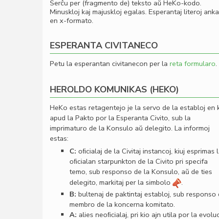
Serĉu per (fragmento de) teksto aŭ HeKo-kodo.
Minuskloj kaj majuskloj egalas. Esperantaj literoj ank
en x-formato.
ESPERANTA CIVITANECO
Petu la esperantan civitanecon per la
reta formularo
.
HEROLDO KOMUNIKAS (HEKO)
HeKo estas retagentejo je la servo de la establoj en 
apud la Pakto por la Esperanta Civito, sub la
imprimaturo de la Konsulo aŭ delegito. La informoj
estas:
C:
oﬁcialaj de la Civitaj instancoj, kiuj esprimas 
oﬁcialan starpunkton de la Civito pri specifa
temo, sub responso de la Konsulo, aŭ de ties
delegito, markitaj per la simbolo
.
B:
bultenaj de paktintaj establoj, sub responso
membro de la koncerna komitato.
A:
alies neoﬁcialaj, pri kio ajn utila por la evolu