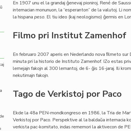
En 1907 unu el la grandaj ĝenevaj pioniroj, René de Sauss
aŭ
internacian monunuon, la “esperanton” de la valutoj. Li no
la hispana
peso
. El tiu ideo (kaj neologismo) ĝermis en L
Filmo pri Institut Zamenhof
En februaro 2007 aperis en Nederlando nova ﬁlmeto sur
minuta pri la historio de Instituto Zamenhof. IZo estas pri
kaj
lernejajn fakojn al 300 lernantoj, de 6- ĝis 16-jaraj. Ili k
nekutimajn fakojn.
la
Tago de Verkistoj por Paco
Ekde la 48a PEN-mondkongreso en 1986, la Tria de Mart
 de
Verkistoj por Paco. Perspektive al la baldaŭa internacia 
verkista pac-komitato, indas rememori la aktivecon de PE
o