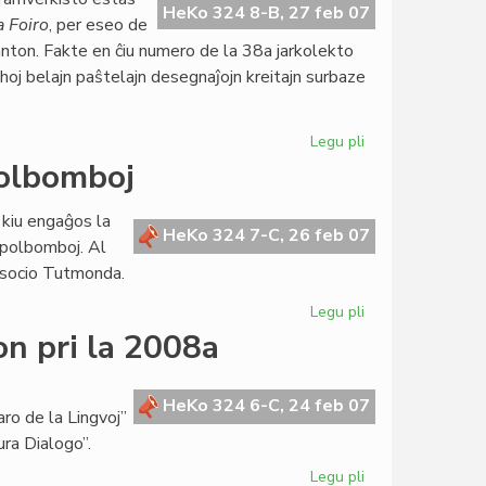
inaŭgura
HeKo 324 8-B, 27 feb 07
a Foiro
, per eseo de
parlamenta
nton. Fakte en ĉiu numero de la 38a jarkolekto
sesio
ghoj belajn paŝtelajn desegnaĵojn kreitajn surbaze
Legu pli
pri
Goldoni
polbomboj
honora
gasto
 kiu engaĝos la
de
HeKo 324 7-C, 26 feb 07
apolbomboj. Al
"Literatura
 Asocio Tutmonda.
Foiro"
Legu pli
pri
Ruĝa
on pri la 2008a
rezolucio
kontraŭ
grapolbomboj
HeKo 324 6-C, 24 feb 07
ro de la Lingvoj”
ura Dialogo”.
Legu pli
pri