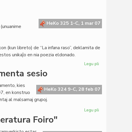
Svisa
enciklopedio
pri
la
HeKo 325 1-C, 1 mar 07
 (unuanime
Esperanta
Civito
 (kun libreto) de “La infana raso”, deklamita de
stos unikaĵo en nia poezia eldonado.
Legu pli
pri
Gravaj
amenta sesio
investoj
en
lamento, kies
Meksiko
HeKo 324 9-C, 28 feb 07
7, en konstruo
taj al malsamaj grupoj.
Legu pli
pri
En
eratura Foiro"
Bruselo
la
dramverkisto estas