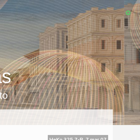
as
to
HeKo 325 7-B, 7 mar 07