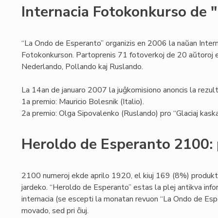
Internacia Fotokonkurso de 
“La Ondo de Esperanto” organizis en 2006 la naŭan Intern
Fotokonkurson. Partoprenis 71 fotoverkoj de 20 aŭtoroj el
Nederlando, Pollando kaj Ruslando.
La 14an de januaro 2007 la juĝkomisiono anoncis la rezult
1a premio: Mauricio Bolesnik (Italio).
2a premio: Olga Sipovalenko (Ruslando) pro “Glaciaj kaska
Heroldo de Esperanto 2100: 
2100 numeroj ekde aprilo 1920, el kiuj 169 (8%) produk
jardeko. “Heroldo de Esperanto” estas la plej antikva info
internacia (se escepti la monatan revuon “La Ondo de Espe
movado, sed pri ĉiuj.