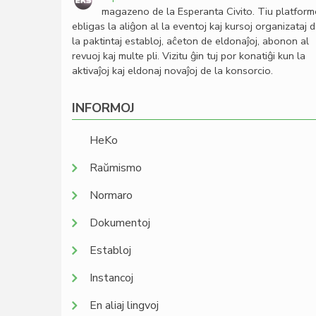
magazeno de la Esperanta Civito. Tiu platfor
ebligas la aliĝon al la eventoj kaj kursoj organizataj 
la paktintaj establoj, aĉeton de eldonaĵoj, abonon al
revuoj kaj multe pli. Vizitu ĝin tuj por konatiĝi kun la
aktivaĵoj kaj eldonaj novaĵoj de la konsorcio.
INFORMOJ
HeKo
Raŭmismo
Normaro
Dokumentoj
Establoj
Instancoj
En aliaj lingvoj