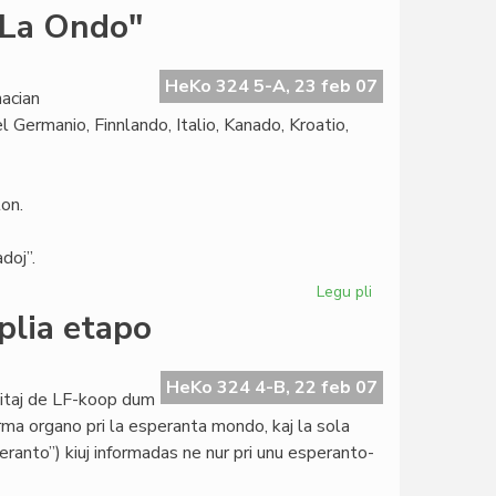
Martinelli
"La Ondo"
proponas
rezolucion
pri
HeKo 324 5-A, 23 feb 07
acian
la
 Germanio, Finnlando, Italio, Kanado, Kroatio,
2008a
on.
doj”.
Legu pli
pri
Internacia
plia etapo
Fotokonkurso
de
"La
HeKo 324 4-B, 22 feb 07
titaj de LF-koop dum
Ondo"
rma organo pri la esperanta mondo, kaj la sola
ranto”) kiuj informadas ne nur pri unu esperanto-