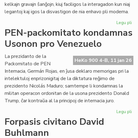
kelkajn gravajn ŝanĝojn, kiuj faciligos la interagadon kun niaj
legantoj kaj igos la disvastigon de nia enhavo pli moderna.
Legu pli
pri
Tek
PEN-packomitato kondamnas
ĝis
Usonon pro Venezuelo
po
He
Ko
La prezidanto de la
HeKo 900 4-B, 11 jan 26
Packomitato de PEN
Internacia, Germán Rojas, en ĵusa deklaro memorigas pri la
intelektuloj enprizonigitaj de la diktatura reĝimo de
prezidento Nicolás Maduro; samtempe li kondamnas la
militan operacon ordonitan de la usona prezidento Donald
Trump, ĉar kontraŭa al la principoj de internacia juro.
Legu pli
pri
PE
Forpasis civitano David
pa
Buhlmann
ko
Us