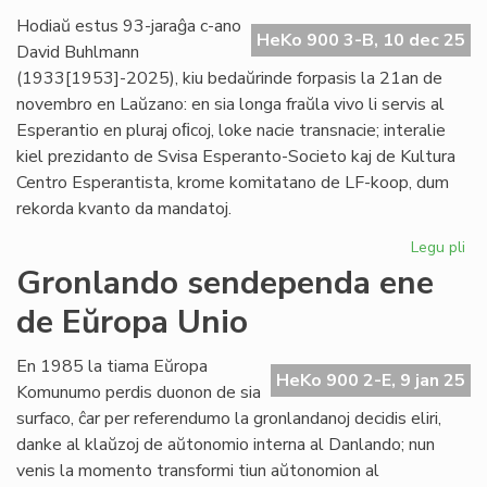
pr
Hodiaŭ estus 93-jaraĝa c-ano
HeKo 900 3-B, 10 dec 25
Ve
David Buhlmann
(1933[1953]-2025), kiu bedaŭrinde forpasis la 21an de
novembro en Laŭzano: en sia longa fraŭla vivo li servis al
Esperantio en pluraj oﬁcoj, loke nacie transnacie; interalie
kiel prezidanto de Svisa Esperanto-Societo kaj de Kultura
Centro Esperantista, krome komitatano de LF-koop, dum
rekorda kvanto da mandatoj.
Legu pli
pri
For
Gronlando sendependa ene
civ
de Eŭropa Unio
Da
Bu
En 1985 la tiama Eŭropa
HeKo 900 2-E, 9 jan 25
Komunumo perdis duonon de sia
surfaco, ĉar per referendumo la gronlandanoj decidis eliri,
danke al klaŭzoj de aŭtonomio interna al Danlando; nun
venis la momento transformi tiun aŭtonomion al