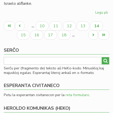
Israelo aliﬂanke.
Legu pli
pri
Ni
Pagination
di
Unua
Antaŭa
Paĝo
Paĝo
Paĝo
Paĝo
Aktuala
10
11
12
13
14
…
en
paĝo
paĝo
paĝo
la
Paĝo
Paĝo
Paĝo
Paĝo
Next
Last
15
16
17
18
…
te
page
page
ve
SERĈO
kaj
ira
Serĉu per (fragmento de) teksto aŭ HeKo-kodo. Minuskloj kaj
majuskloj egalas. Esperantaj literoj ankaŭ en x-formato.
ESPERANTA CIVITANECO
Petu la esperantan civitanecon per la
reta formularo
.
HEROLDO KOMUNIKAS (HEKO)