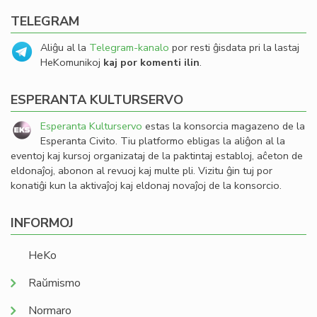
TELEGRAM
Aliĝu al la
Telegram-kanalo
por resti ĝisdata pri la lastaj
HeKomunikoj
kaj por komenti ilin
.
ESPERANTA KULTURSERVO
Esperanta Kulturservo
estas la konsorcia magazeno de la
Esperanta Civito. Tiu platformo ebligas la aliĝon al la
eventoj kaj kursoj organizataj de la paktintaj establoj, aĉeton de
eldonaĵoj, abonon al revuoj kaj multe pli. Vizitu ĝin tuj por
konatiĝi kun la aktivaĵoj kaj eldonaj novaĵoj de la konsorcio.
INFORMOJ
HeKo
Raŭmismo
Normaro