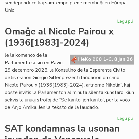
sendependeco kaj samtempe plene membriĝi en Eŭropa
Unio.
Legu pli
pri
Gr
Omaĝe al Nicole Pairou x
se
(1936[1983]-2024)
en
de
Eŭ
Je la komenco de la
HeKo 900 1-C, 8 jan 26
Un
Parlamenta sesio en Pavio,
29 decembro 2025, la Konsulino de la Esperanta Civito
petis c-anon Giorgio Silfer prezenti laŭdacion pri c-ino
Nicole Pairou x (1936[1983]-2024), artnome Nikolin”, kaj
poste invitis la Parlamenton al minuta silenta kunstaro, kiun
sekvis la unuaj strofoj de “Se kanto, jen kanto”, per la voĉo
de Anjo Amika. Jen la teksto de la laŭdacio.
Legu pli
pri
Om
SAT kondamnas la usonan
al
Nic