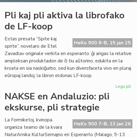
Pli kaj pli aktiva la librofako
de LF-koop
Estas presata “Spite kaj
HeKo 900 8-B, 15 jan 25
sprite”, novelaro de Etel
Zavadlav originale verkita en esperanto: ĝi arigas la relative
ampleksan produktadon de ĉi tiu aŭtorino, edukita en la
kroata en sia naskiĝurbo, sed kun diversfaceta vivo en pluraj
eŭropaj landoj; la libron eldonas LF-koop.
Legu pli
pri
Pli
NAKSE en Andaluzio: pli
kaj
ekskurse, pli strategie
pli
akt
la
La Formiketoj, kvinopa
HeKo 900 7-B, 13 jan 26
lib
organiza teamo de la kvara
de
NaturAmika KulturSemajno en Esperanto (Malago, 9-13