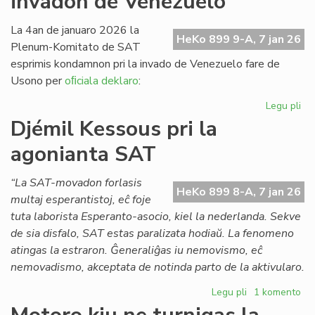
invadon de Venezuelo
Pai
x
La 4an de januaro 2026 la
HeKo 899 9-A, 7 jan 26
(1
Plenum-Komitato de SAT
esprimis kondamnon pri la invado de Venezuelo fare de
Usono per
oﬁciala deklaro
:
Legu pli
pri
SA
Djémil Kessous pri la
ko
agonianta SAT
la
us
in
“La SAT-movadon forlasis
HeKo 899 8-A, 7 jan 26
de
multaj esperantistoj, eĉ foje
Ve
tuta laborista Esperanto-asocio, kiel la nederlanda. Sekve
de sia disfalo, SAT estas paralizata hodiaŭ. La fenomeno
atingas la estraron. Ĝeneraliĝas iu nemovismo, eĉ
nemovadismo, akceptata de notinda parto de la aktivularo.
Legu pli
pri
1 komento
Djémil