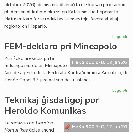
LF-
oktobro 2026), diﬁnis antaŭhieraŭ la ekskursan programon,
ko
pli densan ol kutime okazis en Katalunio, kie Esperanta
Naturamikaro forte reduktas la investojn, favore al aliaj
regionoj en Hispanio.
Legu pli
pri
NA
FEM-deklaro pri Mineapolo
en
An
Kun ŝoko ni eksciis pri la
pli
HeKo 900 6-B, 12 jan 26
fridsanga murdo en Mineapolo,
eks
fare de agento de la Federala Kontraŭenmigra Agentejo, de
pli
Renée Good, 37-jara patrino de tri infanoj.
str
Legu pli
pri
FE
Teknikaj ĝisdatigoj por
de
Heroldo Komunikas
pri
Mi
La redakcio de
Heroldo
HeKo 900 5-C, 12 jan 26
Komunikas
ĝojas anonci