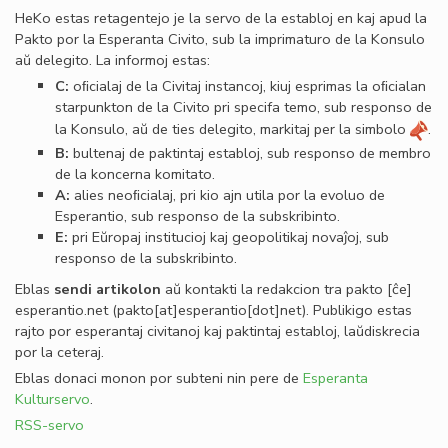
HeKo estas retagentejo je la servo de la establoj en kaj apud la
Pakto por la Esperanta Civito, sub la imprimaturo de la Konsulo
aŭ delegito. La informoj estas:
C:
oﬁcialaj de la Civitaj instancoj, kiuj esprimas la oﬁcialan
starpunkton de la Civito pri specifa temo, sub responso de
la Konsulo, aŭ de ties delegito, markitaj per la simbolo
.
B:
bultenaj de paktintaj establoj, sub responso de membro
de la koncerna komitato.
A:
alies neoﬁcialaj, pri kio ajn utila por la evoluo de
Esperantio, sub responso de la subskribinto.
E:
pri Eŭropaj institucioj kaj geopolitikaj novaĵoj, sub
responso de la subskribinto.
Eblas
sendi
artikolon
aŭ kontakti la redakcion tra
pakto
[ĉe]
esperantio
.
net
(pakto[at]esperantio[dot]net)
. Publikigo estas
rajto por esperantaj civitanoj kaj paktintaj establoj, laŭdiskrecia
por la ceteraj.
Eblas donaci monon por subteni nin pere de
Esperanta
Kulturservo
.
RSS-servo