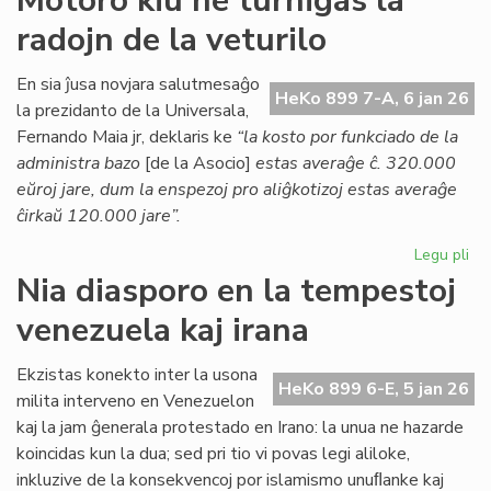
Motoro kiu ne turnigas la
Kessous
radojn de la veturilo
pri
la
agonianta
En sia ĵusa novjara salutmesaĝo
HeKo 899 7-A, 6 jan 26
SAT
la prezidanto de la Universala,
Fernando Maia jr, deklaris ke
“la kosto por funkciado de la
administra bazo
[de la Asocio]
estas averaĝe ĉ. 320.000
eŭroj jare, dum la enspezoj pro aliĝkotizoj estas averaĝe
ĉirkaŭ 120.000 jare”.
Legu pli
pri
Mo
Nia diasporo en la tempestoj
kiu
venezuela kaj irana
ne
tur
la
Ekzistas konekto inter la usona
HeKo 899 6-E, 5 jan 26
rad
milita interveno en Venezuelon
de
kaj la jam ĝenerala protestado en Irano: la unua ne hazarde
la
koincidas kun la dua; sed pri tio vi povas legi aliloke,
vet
inkluzive de la konsekvencoj por islamismo unuﬂanke kaj