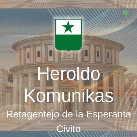
Skip
to
main
content
Heroldo
Komunikas
Retagentejo de la Esperanta
Civito