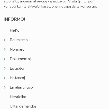
eldonaĵoj, abonon al revuoj kaj multe pli. Vizitu ĝin tuj por
konatiĝi kun la aktivaĵoj kaj eldonaj novaĵoj de la konsorcio.
INFORMOJ
HeKo
Raŭmismo
Normaro
Dokumentoj
Establoj
Instancoj
En aliaj lingvoj
Heraldiko
Oftaj demandoj