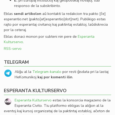
E:
pri Eŭropaj institucioj kaj geopolitikaj novaĵoj, sub
responso de la subskribinto.
Eblas
sendi
artikolon
aŭ kontakti la redakcion tra
pakto
[ĉe]
esperantio
.
net
(pakto[at]esperantio[dot]net)
. Publikigo estas
rajto por esperantaj civitanoj kaj paktintaj establoj, laŭdiskrecia
por la ceteraj.
Eblas donaci monon por subteni nin pere de
Esperanta
Kulturservo
.
RSS-servo
TELEGRAM
Aliĝu al la
Telegram-kanalo
por resti ĝisdata pri la lastaj
HeKomunikoj
kaj por komenti ilin
.
ESPERANTA KULTURSERVO
Esperanta Kulturservo
estas la konsorcia magazeno de la
Esperanta Civito. Tiu platformo ebligas la aliĝon al la
eventoj kaj kursoj organizataj de la paktintaj establoj, aĉeton de