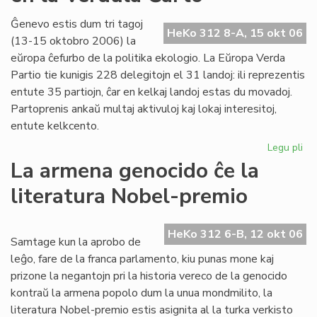
20
la
Ĝenevo estis dum tri tagoj
HeKo 312 8-A, 15 okt 06
38
(13-15 oktobro 2006) la
jar
eŭropa ĉefurbo de la politika ekologio. La Eŭropa Verda
po
Partio tie kunigis 228 delegitojn el 31 landoj: ili reprezentis
LF
entute 35 partiojn, ĉar en kelkaj landoj estas du movadoj.
Partoprenis ankaŭ multaj aktivuloj kaj lokaj interesitoj,
entute kelkcento.
Legu pli
pri
Ne
La armena genocido ĉe la
me
literatura Nobel-premio
pri
es
en
HeKo 312 6-B, 12 okt 06
la
Samtage kun la aprobo de
Ve
leĝo, fare de la franca parlamento, kiu punas mone kaj
Ĉa
prizone la negantojn pri la historia vereco de la genocido
kontraŭ la armena popolo dum la unua mondmilito, la
literatura Nobel-premio estis asignita al la turka verkisto