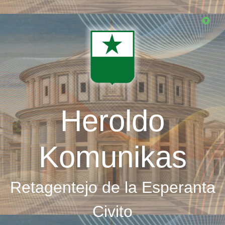
Skip
to
main
content
Heroldo
Komunikas
Retagentejo de la Esperanta
Civito