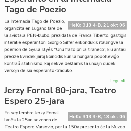
de
Tago de Poezio
la
Li
Ko
La Internacia Tago de Poezio,
HeKo 313 4-B, 21 okt 06
pri
organizita en Lugano fare de
su
la svistala PEN-klubo, prezidata de Franca Tiberto, gastigis
al
interalie esperanton: Giorgio Silfer enkondukis itallingve la
poemon de Gyula Illyés “Unu frazo pri la tiraneco“, kiu antaŭ
precize kvindek jaroj koincidis kun la hungara popolleviĝo
kontraŭ stalinismo, kaj sekve deklamis la unuajn dudek
versojn de sia esperanto-traduko.
Legu pli
pri
Es
Jerzy Fornal 80-jara, Teatro
en
Espero 25-jara
la
Int
Ta
En septembro Jerzy Fornal
HeKo 313 3-B, 18 okt 06
de
lanĉis la 25an sezonon de
Po
Teatro Espero Varsovio, per la 150a prezento ĉe la Muzeo