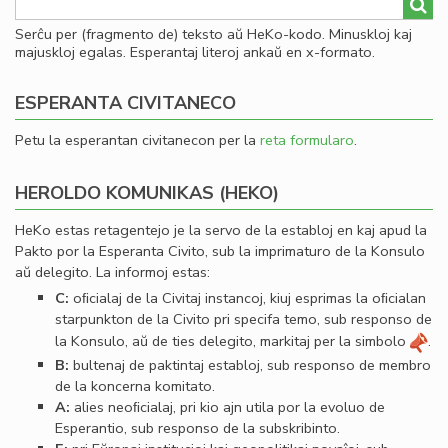
Serĉu per (fragmento de) teksto aŭ HeKo-kodo. Minuskloj kaj
majuskloj egalas. Esperantaj literoj ankaŭ en x-formato.
ESPERANTA CIVITANECO
Petu la esperantan civitanecon per la
reta formularo
.
HEROLDO KOMUNIKAS (HEKO)
HeKo estas retagentejo je la servo de la establoj en kaj apud la
Pakto por la Esperanta Civito, sub la imprimaturo de la Konsulo
aŭ delegito. La informoj estas:
C:
oﬁcialaj de la Civitaj instancoj, kiuj esprimas la oﬁcialan
starpunkton de la Civito pri specifa temo, sub responso de
la Konsulo, aŭ de ties delegito, markitaj per la simbolo
.
B:
bultenaj de paktintaj establoj, sub responso de membro
de la koncerna komitato.
A:
alies neoﬁcialaj, pri kio ajn utila por la evoluo de
Esperantio, sub responso de la subskribinto.