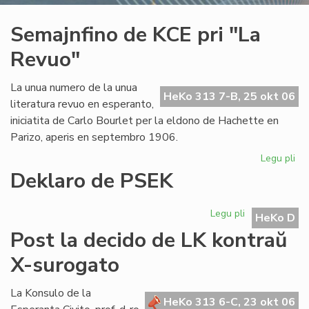
Semajnfino de KCE pri "La
Revuo"
La unua numero de la unua
HeKo 313 7-B, 25 okt 06
literatura revuo en esperanto,
iniciatita de Carlo Bourlet per la eldono de Hachette en
Parizo, aperis en septembro 1906.
Legu pli
pri
Se
Deklaro de PSEK
de
KC
Legu pli
pri
pri
HeKo D
Deklaro
"L
Post la decido de LK kontraŭ
de
Re
PSEK
X-surogato
La Konsulo de la
HeKo 313 6-C, 23 okt 06