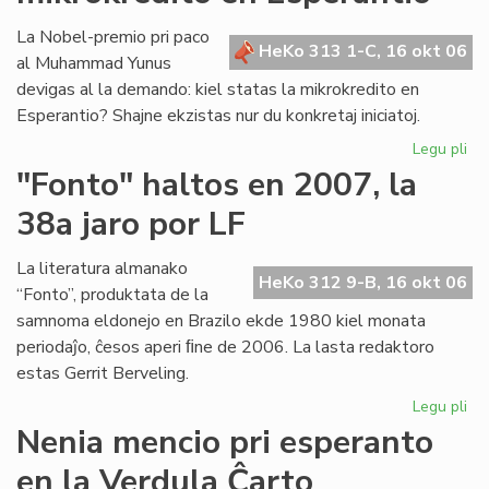
es
pa
La Nobel-premio pri paco
HeKo 313 1-C, 16 okt 06
de
al Muhammad Yunus
la
devigas al la demando: kiel statas la mikrokredito en
Fu
Esperantio? Shajne ekzistas nur du konkretaj iniciatoj.
Legu pli
pri
Un
"Fonto" haltos en 2007, la
pa
38a jaro por LF
po
la
mik
La literatura almanako
HeKo 312 9-B, 16 okt 06
en
“Fonto”, produktata de la
Es
samnoma eldonejo en Brazilo ekde 1980 kiel monata
periodaĵo, ĉesos aperi ﬁne de 2006. La lasta redaktoro
estas Gerrit Berveling.
Legu pli
pri
"F
Nenia mencio pri esperanto
hal
en la Verdula Ĉarto
en