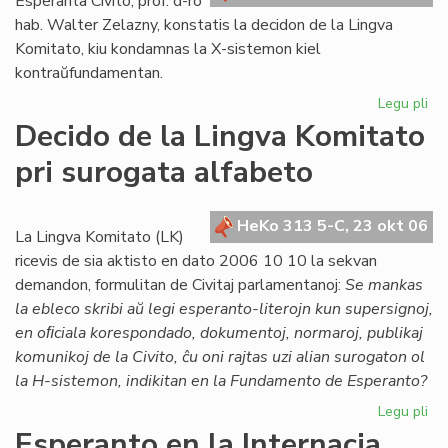
Esperanta Civito, prof. d-ro
hab. Walter Zelazny, konstatis la decidon de la Lingva
Komitato, kiu kondamnas la X-sistemon kiel
kontraŭfundamentan.
Legu pli
pri
Po
Decido de la Lingva Komitato
la
pri surogata alfabeto
de
de
LK
HeKo 313 5-C, 23 okt 06
ko
La Lingva Komitato (LK)
X-
ricevis de sia aktisto en dato 2006 10 10 la sekvan
su
demandon, formulitan de Civitaj parlamentanoj:
Se mankas
la ebleco skribi aŭ legi esperanto-literojn kun supersignoj,
en oﬁciala korespondado, dokumentoj, normaroj, publikaj
komunikoj de la Civito, ĉu oni rajtas uzi alian surogaton ol
la H-sistemon, indikitan en la Fundamento de Esperanto?
Legu pli
pri
De
Esperanto en la Internacia