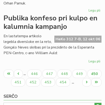
Orhan Pamuk.
Legu pli
pri
La
Publika konfeso pri kulpo en
ar
kalumnia kampanjo
ge
ĉe
la
En lastatempa artikolo
HeKo 312 7-B, 12 okt 06
lit
legebla diversloke en la reto,
No
Gonçalo Neves skribas pri la prezidinto de la Esperanta
pr
PEN-Centro, c-ano William Auld:
Legu pli
pri
Pub
Pagination
ko
Unua
Antaŭa
Paĝo
Paĝo
Paĝo
Paĝo
Aktual
446
447
448
449
450
…
pri
paĝo
paĝo
paĝo
ku
Paĝo
Paĝo
Paĝo
Paĝo
Next
Last
451
452
453
454
…
en
page
page
ka
SERĈO
ka