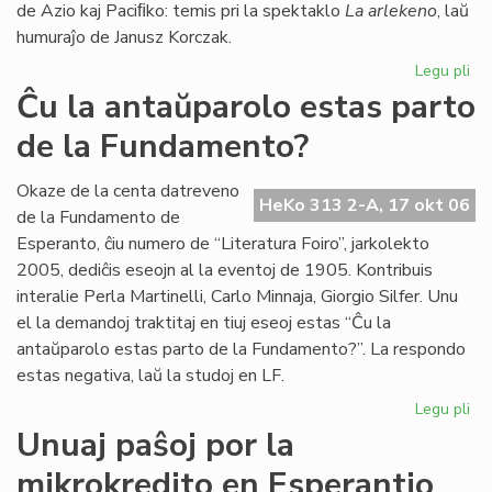
de Azio kaj Paciﬁko: temis pri la spektaklo
La arlekeno
, laŭ
humuraĵo de Janusz Korczak.
Legu pli
pri
Jer
Ĉu la antaŭparolo estas parto
For
de la Fundamento?
80
jar
Te
Okaze de la centa datreveno
HeKo 313 2-A, 17 okt 06
Es
de la Fundamento de
25
Esperanto, ĉiu numero de “Literatura Foiro”, jarkolekto
jar
2005, dediĉis eseojn al la eventoj de 1905. Kontribuis
interalie Perla Martinelli, Carlo Minnaja, Giorgio Silfer. Unu
el la demandoj traktitaj en tiuj eseoj estas “Ĉu la
antaŭparolo estas parto de la Fundamento?”. La respondo
estas negativa, laŭ la studoj en LF.
Legu pli
pri
Ĉu
Unuaj paŝoj por la
la
mikrokredito en Esperantio
an