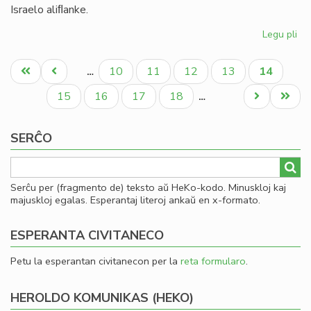
Israelo aliﬂanke.
Legu pli
pri
Ni
Pagination
di
Unua
Antaŭa
Paĝo
Paĝo
Paĝo
Paĝo
Aktuala
10
11
12
13
14
…
en
paĝo
paĝo
paĝo
la
Paĝo
Paĝo
Paĝo
Paĝo
Next
Last
15
16
17
18
…
te
page
page
ve
SERĈO
kaj
ira
Serĉu per (fragmento de) teksto aŭ HeKo-kodo. Minuskloj kaj
majuskloj egalas. Esperantaj literoj ankaŭ en x-formato.
ESPERANTA CIVITANECO
Petu la esperantan civitanecon per la
reta formularo
.
HEROLDO KOMUNIKAS (HEKO)