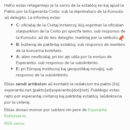
HeKo estas retagentejo je la servo de la establoj en kaj apud la
Pakto por la Esperanta Civito, sub la imprimaturo de la Konsulo
aŭ delegito. La informoj estas:
C:
oﬁcialaj de la Civitaj instancoj, kiuj esprimas la oﬁcialan
starpunkton de la Civito pri specifa temo, sub responso de
la Konsulo, aŭ de ties delegito, markitaj per la simbolo
.
B:
bultenaj de paktintaj establoj, sub responso de membro
de la koncerna komitato.
A:
alies neoﬁcialaj, pri kio ajn utila por la evoluo de
Esperantio, sub responso de la subskribinto.
E:
pri Eŭropaj institucioj kaj geopolitikaj novaĵoj, sub
responso de la subskribinto.
Eblas
sendi
artikolon
aŭ kontakti la redakcion tra
pakto
[ĉe]
esperantio
.
net
(pakto[at]esperantio[dot]net)
. Publikigo estas
rajto por esperantaj civitanoj kaj paktintaj establoj, laŭdiskrecia
por la ceteraj.
Eblas donaci monon por subteni nin pere de
Esperanta
Kulturservo
.
RSS-servo