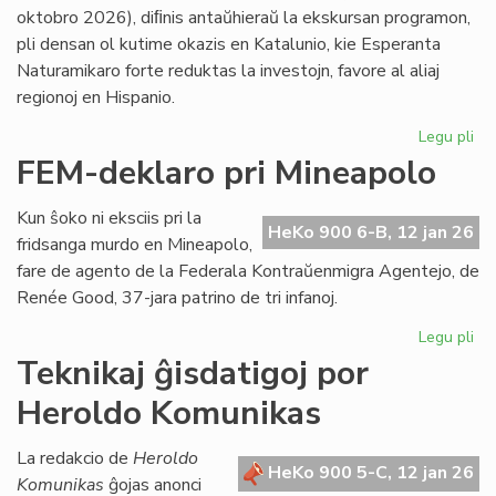
LF-
oktobro 2026), diﬁnis antaŭhieraŭ la ekskursan programon,
ko
pli densan ol kutime okazis en Katalunio, kie Esperanta
Naturamikaro forte reduktas la investojn, favore al aliaj
regionoj en Hispanio.
Legu pli
pri
NA
FEM-deklaro pri Mineapolo
en
An
Kun ŝoko ni eksciis pri la
pli
HeKo 900 6-B, 12 jan 26
fridsanga murdo en Mineapolo,
eks
fare de agento de la Federala Kontraŭenmigra Agentejo, de
pli
Renée Good, 37-jara patrino de tri infanoj.
str
Legu pli
pri
FE
Teknikaj ĝisdatigoj por
de
Heroldo Komunikas
pri
Mi
La redakcio de
Heroldo
HeKo 900 5-C, 12 jan 26
Komunikas
ĝojas anonci