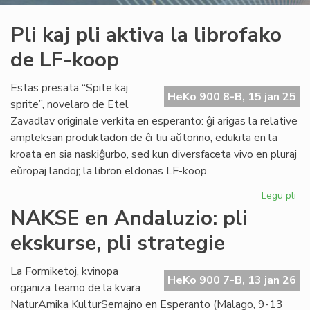
Pli kaj pli aktiva la librofako
de LF-koop
Estas presata “Spite kaj
HeKo 900 8-B, 15 jan 25
sprite”, novelaro de Etel
Zavadlav originale verkita en esperanto: ĝi arigas la relative
ampleksan produktadon de ĉi tiu aŭtorino, edukita en la
kroata en sia naskiĝurbo, sed kun diversfaceta vivo en pluraj
eŭropaj landoj; la libron eldonas LF-koop.
Legu pli
pri
Pli
NAKSE en Andaluzio: pli
kaj
ekskurse, pli strategie
pli
akt
la
La Formiketoj, kvinopa
HeKo 900 7-B, 13 jan 26
lib
organiza teamo de la kvara
de
NaturAmika KulturSemajno en Esperanto (Malago, 9-13