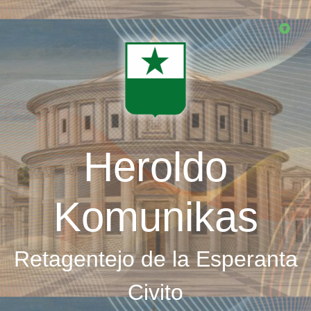
Skip
to
main
content
Heroldo
Komunikas
Retagentejo de la Esperanta
Civito