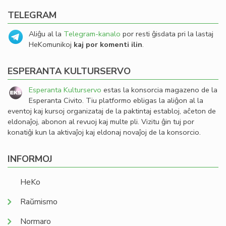
TELEGRAM
Aliĝu al la
Telegram-kanalo
por resti ĝisdata pri la lastaj
HeKomunikoj
kaj por komenti ilin
.
ESPERANTA KULTURSERVO
Esperanta Kulturservo
estas la konsorcia magazeno de la
Esperanta Civito. Tiu platformo ebligas la aliĝon al la
eventoj kaj kursoj organizataj de la paktintaj establoj, aĉeton de
eldonaĵoj, abonon al revuoj kaj multe pli. Vizitu ĝin tuj por
konatiĝi kun la aktivaĵoj kaj eldonaj novaĵoj de la konsorcio.
INFORMOJ
HeKo
Raŭmismo
Normaro