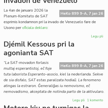
invadon de Venezuelo
Pai
x
La 4an de januaro 2026 la
HeKo 899 9-A, 7 jan 26
(1
Plenum-Komitato de SAT
esprimis kondamnon pri la invado de Venezuelo fare de
Usono per
oﬁciala deklaro
:
Legu pli
pri
SA
Djémil Kessous pri la
ko
agonianta SAT
la
us
in
“La SAT-movadon forlasis
HeKo 899 8-A, 7 jan 26
de
multaj esperantistoj, eĉ foje
Ve
tuta laborista Esperanto-asocio, kiel la nederlanda. Sekve
de sia disfalo, SAT estas paralizata hodiaŭ. La fenomeno
atingas la estraron. Ĝeneraliĝas iu nemovismo, eĉ
nemovadismo, akceptata de notinda parto de la aktivularo.
Legu pli
pri
1 komento
Djémil