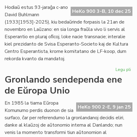
pr
Hodiaŭ estus 93-jaraĝa c-ano
HeKo 900 3-B, 10 dec 25
Ve
David Buhlmann
(1933[1953]-2025), kiu bedaŭrinde forpasis la 21an de
novembro en Laŭzano: en sia longa fraŭla vivo li servis al
Esperantio en pluraj oﬁcoj, loke nacie transnacie; interalie
kiel prezidanto de Svisa Esperanto-Societo kaj de Kultura
Centro Esperantista, krome komitatano de LF-koop, dum
rekorda kvanto da mandatoj.
Legu pli
pri
For
Gronlando sendependa ene
civ
de Eŭropa Unio
Da
Bu
En 1985 la tiama Eŭropa
HeKo 900 2-E, 9 jan 25
Komunumo perdis duonon de sia
surfaco, ĉar per referendumo la gronlandanoj decidis eliri,
danke al klaŭzoj de aŭtonomio interna al Danlando; nun
venis la momento transformi tiun aŭtonomion al