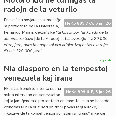
Motoro kiu ne turnigas la
Kessous
radojn de la veturilo
pri
la
agonianta
En sia ĵusa novjara salutmesaĝo
HeKo 899 7-A, 6 jan 26
SAT
la prezidanto de la Universala,
Fernando Maia jr, deklaris ke
“la kosto por funkciado de la
administra bazo
[de la Asocio]
estas averaĝe ĉ. 320.000
eŭroj jare, dum la enspezoj pro aliĝkotizoj estas averaĝe
ĉirkaŭ 120.000 jare”.
Legu pli
pri
Mo
Nia diasporo en la tempestoj
kiu
venezuela kaj irana
ne
tur
la
Ekzistas konekto inter la usona
HeKo 899 6-E, 5 jan 26
rad
milita interveno en Venezuelon
de
kaj la jam ĝenerala protestado en Irano: la unua ne hazarde
la
koincidas kun la dua; sed pri tio vi povas legi aliloke,
vet
inkluzive de la konsekvencoj por islamismo unuﬂanke kaj