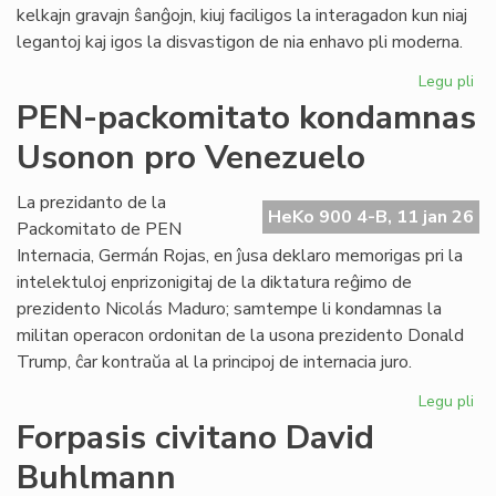
kelkajn gravajn ŝanĝojn, kiuj faciligos la interagadon kun niaj
legantoj kaj igos la disvastigon de nia enhavo pli moderna.
Legu pli
pri
Tek
PEN-packomitato kondamnas
ĝis
Usonon pro Venezuelo
po
He
Ko
La prezidanto de la
HeKo 900 4-B, 11 jan 26
Packomitato de PEN
Internacia, Germán Rojas, en ĵusa deklaro memorigas pri la
intelektuloj enprizonigitaj de la diktatura reĝimo de
prezidento Nicolás Maduro; samtempe li kondamnas la
militan operacon ordonitan de la usona prezidento Donald
Trump, ĉar kontraŭa al la principoj de internacia juro.
Legu pli
pri
PE
Forpasis civitano David
pa
Buhlmann
ko
Us