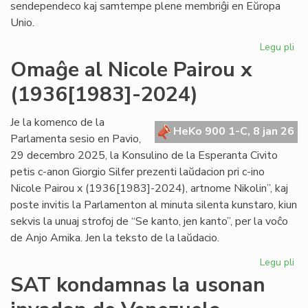
sendependeco kaj samtempe plene membriĝi en Eŭropa
Unio.
Legu pli
pri
Gr
Omaĝe al Nicole Pairou x
se
(1936[1983]-2024)
en
de
Eŭ
Je la komenco de la
HeKo 900 1-C, 8 jan 26
Un
Parlamenta sesio en Pavio,
29 decembro 2025, la Konsulino de la Esperanta Civito
petis c-anon Giorgio Silfer prezenti laŭdacion pri c-ino
Nicole Pairou x (1936[1983]-2024), artnome Nikolin”, kaj
poste invitis la Parlamenton al minuta silenta kunstaro, kiun
sekvis la unuaj strofoj de “Se kanto, jen kanto”, per la voĉo
de Anjo Amika. Jen la teksto de la laŭdacio.
Legu pli
pri
Om
SAT kondamnas la usonan
al
Nic