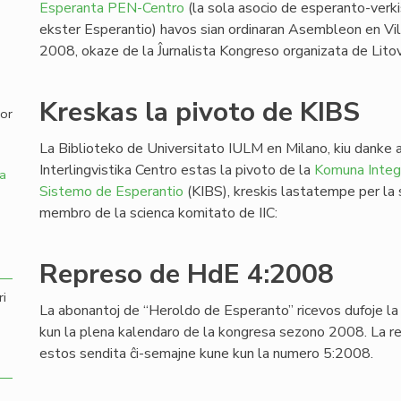
Esperanta PEN-Centro
(la sola asocio de esperanto-verki
ekster Esperantio) havos sian ordinaran Asembleon en Vi
,
2008, okaze de la Ĵurnalista Kongreso organizata de Lit
Kreskas la pivoto de KIBS
por
La Biblioteko de Universitato IULM en Milano, kiu danke a
Interlingvistika Centro estas la pivoto de la
Komuna Integr
a
Sistemo de Esperantio
(KIBS), kreskis lastatempe per la su
membro de la scienca komitato de IIC:
Represo de HdE 4:2008
ri
La abonantoj de “Heroldo de Esperanto” ricevos dufoje l
kun la plena kalendaro de la kongresa sezono 2008. La r
estos sendita ĉi-semajne kune kun la numero 5:2008.