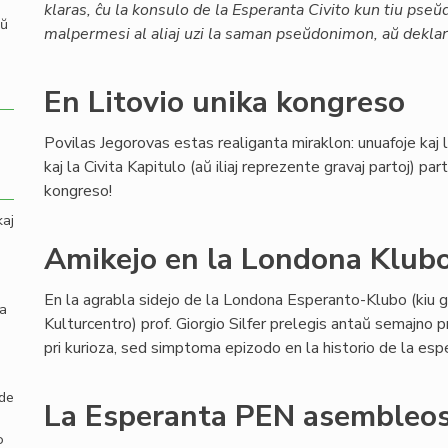
klaras, ĉu la konsulo de la Esperanta Civito kun tiu pse
aŭ
malpermesi al aliaj uzi la saman pseŭdonimon, aŭ deklari
En Litovio unika kongreso
Povilas Jegorovas estas realiganta miraklon: unuafoje kaj
kaj la Civita Kapitulo (aŭ iliaj reprezente gravaj partoj) p
kongreso!
kaj
Amikejo en la Londona Klub
En la agrabla sidejo de la Londona Esperanto-Klubo (kiu g
la
Kulturcentro) prof. Giorgio Silfer prelegis antaŭ semajno 
pri kurioza, sed simptoma epizodo en la historio de la es
 de
La Esperanta PEN asembleos
o