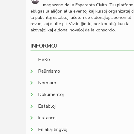
magazeno de la Esperanta Civito. Tiu platfor
ebligas la aliĝon al la eventoj kaj kursoj organizataj 
la paktintaj establoj, aĉeton de eldonaĵoj, abonon al
revuoj kaj multe pli. Vizitu ĝin tuj por konatiĝi kun la
aktivaĵoj kaj eldonaj novaĵoj de la konsorcio.
INFORMOJ
HeKo
Raŭmismo
Normaro
Dokumentoj
Establoj
Instancoj
En aliaj lingvoj