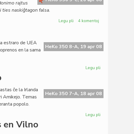
ŭdonimo rajtus
 ties naskiĝtagon falsa.
Legu pli
pri
4 komentoj
Alta
deliktorisko
en
 la estraro de UEA
virtuala
HeKo 350 8-A, 19 apr 08
artoprenos en la sama
komunumo
Legu pli
pri
En
o
Litovio
unika
astas ĉe la Irlanda
kongreso
HeKo 350 7-A, 18 apr 08
pri Amikejo. Temas
peranta popolo.
Legu pli
pri
Amikejo
 en Vilno
en
la