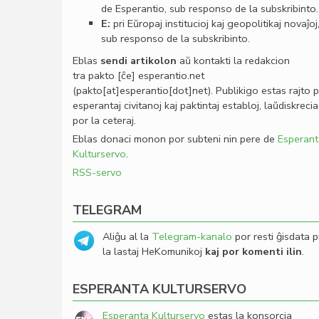
de Esperantio, sub responso de la subskribinto.
E:
pri Eŭropaj institucioj kaj geopolitikaj novaĵoj
sub responso de la subskribinto.
Eblas
sendi
artikolon
aŭ kontakti la redakcion
tra
pakto
[ĉe]
esperantio
.
net
(pakto[at]esperantio[dot]net)
. Publikigo estas rajto 
esperantaj civitanoj kaj paktintaj establoj, laŭdiskrecia
por la ceteraj.
Eblas donaci monon por subteni nin pere de
Esperant
Kulturservo
.
RSS-servo
TELEGRAM
Aliĝu al la
Telegram-kanalo
por resti ĝisdata p
la lastaj HeKomunikoj
kaj por komenti ilin
.
ESPERANTA KULTURSERVO
Esperanta Kulturservo
estas la konsorcia