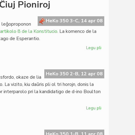
Represo
iuj Pioniroj
de
HdE
4:2008
HeKo 350 3-C, 14 apr 08
is leĝoproponon
artikolo 8 de la Konstitucio
. La komenco de la
tago de Esperantio.
Legu pli
pri
Nilsson
en
la
Memortago
HeKo 350 2-B, 12 apr 08
ksfordo, okaze de lia
de
 vizito, kiu daŭris pli ol tri horojn, donis la
Ĉiuj
or interparolo pri la kandidatigo de d-ino Boulton
Pioniroj
Legu pli
pri
Silfer
intervjuis
Boulton
HeKo 350 1-B, 11 apr 08