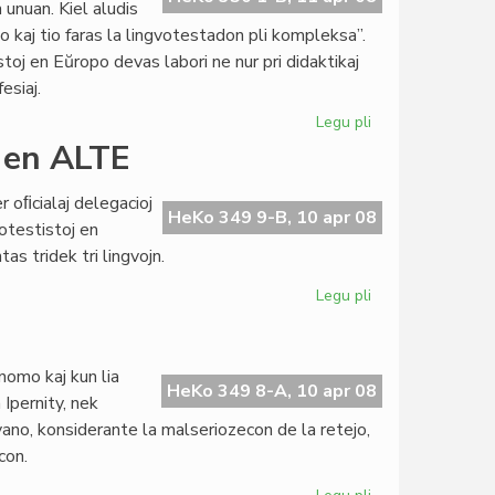
unuan. Kiel aludis
 kaj tio faras la lingvotestadon pli kompleksa”.
toj en Eŭropo devas labori ne nur pri didaktikaj
esiaj.
Legu pli
pri
Minoritataj
 en ALTE
lingvoj
en
er oﬁcialaj delegacioj
ALTE
HeKo 349 9-B, 10 apr 08
otestistoj en
as tridek tri lingvojn.
Legu pli
pri
KCE
reprezentas
esperanton
 nomo kaj kun lia
en
HeKo 349 8-A, 10 apr 08
Ipernity, nek
ALTE
ngvano, konsiderante la malseriozecon de la retejo,
con.