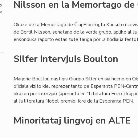
Nilsson en la Memortago de Ĉ
mo
de
Okaze de la Memortago de Ĉiuj Pioniroj, la Konsulo ricev
de Bertil Nilsson, senatano de la verda grupo, aplike al la
enkonduka raporto estas tute taŭga por la hodiaŭa festo
Silfer intervjuis Boulton
Marjorie Boulton gastigis Giorgio Silfer en sia hejmo en O
oﬁciala vizito kiel reprezentanto de Esperanta PEN-Centro. La
okazon por intervjuo (aperonta en “Literatura Foiro”) kaj p
al la literatura Nobel-premio, fare de la Esperanta PEN.
Minoritataj lingvoj en ALTE