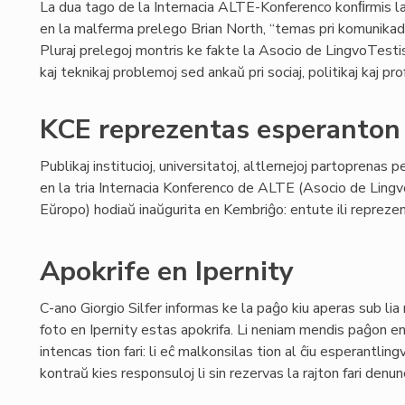
La dua tago de la Internacia ALTE-Konferenco konﬁrmis la 
en la malferma prelego Brian North, “temas pri komunikado
Pluraj prelegoj montris ke fakte la Asocio de LingvoTestis
kaj teknikaj problemoj sed ankaŭ pri sociaj, politikaj kaj prof
KCE reprezentas esperanton
Publikaj institucioj, universitatoj, altlernejoj partoprenas p
en la tria Internacia Konferenco de ALTE (Asocio de Lingv
Eŭropo) hodiaŭ inaŭgurita en Kembriĝo: entute ili reprezent
Apokrife en Ipernity
C-ano Giorgio Silfer informas ke la paĝo kiu aperas sub lia
foto en Ipernity estas apokrifa. Li neniam mendis paĝon en 
intencas tion fari: li eĉ malkonsilas tion al ĉiu esperantli
kontraŭ kies responsuloj li sin rezervas la rajton fari denun