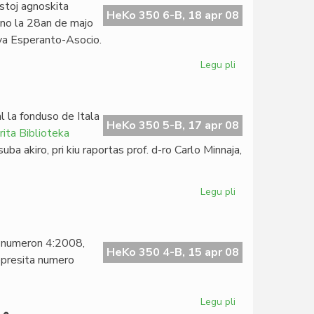
stoj agnoskita
Londona
HeKo 350 6-B, 18 apr 08
lno la 28an de majo
Klubo
ova Esperanto-Asocio.
Legu pli
pri
La
Esperanta
PEN
l la fonduso de Itala
asembleos
HeKo 350 5-B, 17 apr 08
ita Biblioteka
en
ba akiro, pri kiu raportas prof. d-ro Carlo Minnaja,
Vilno
Legu pli
pri
Kreskas
la
pivoto
a numeron 4:2008,
de
HeKo 350 4-B, 15 apr 08
epresita numero
KIBS
Legu pli
pri