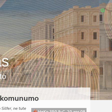
as
to
la komunumo
Silfer, ne tute
HeKo 350 9-C, 20 apr 08