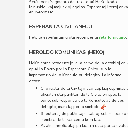
Serĉu per (fragmento de) teksto aŭ HeKo-kodo.
Minuskloj kaj majuskloj egalas. Esperantaj literoj ank
en x-formato.
ESPERANTA CIVITANECO
Petu la esperantan civitanecon per la
reta formularo
.
HEROLDO KOMUNIKAS (HEKO)
HeKo estas retagentejo je la servo de la establoj en 
apud la Pakto por la Esperanta Civito, sub la
imprimaturo de la Konsulo aŭ delegito. La informoj
estas:
C:
oﬁcialaj de la Civitaj instancoj, kiuj esprimas 
oﬁcialan starpunkton de la Civito pri specifa
temo, sub responso de la Konsulo, aŭ de ties
delegito, markitaj per la simbolo
.
B:
bultenaj de paktintaj establoj, sub responso
membro de la koncerna komitato.
A:
alies neoﬁcialaj, pri kio ajn utila por la evolu