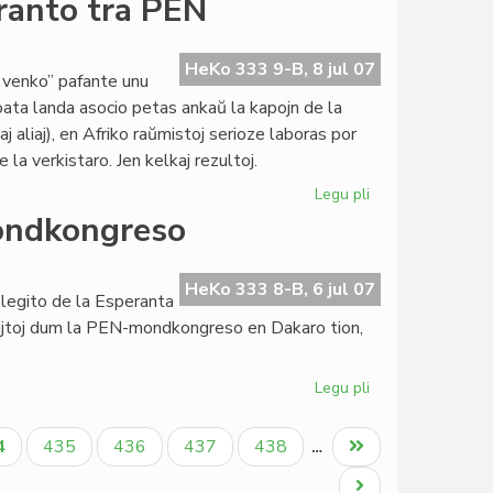
eranto tra PEN
Schoulgin
internacia
PEN-
HeKo 333 9-B, 8 jul 07
 venko” pafante unu
sekretario
roata landa asocio petas ankaŭ la kapojn de la
 aliaj), en Afriko raŭmistoj serioze laboras por
la verkistaro. Jen kelkaj rezultoj.
Legu pli
pri
Kreskas
ondkongreso
la
reputacio
de
HeKo 333 8-B, 6 jul 07
elegito de la Esperanta
esperanto
Rajtoj dum la PEN-mondkongreso en Dakaro tion,
tra
PEN
Legu pli
pri
La
estona
tuala
Paĝo
Paĝo
Paĝo
Paĝo
Last
4
435
436
437
438
…
kazo
ĝo
page
en
Next