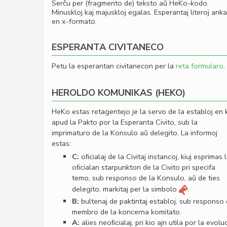
Serĉu per (fragmento de) teksto aŭ HeKo-kodo.
Minuskloj kaj majuskloj egalas. Esperantaj literoj ank
en x-formato.
ESPERANTA CIVITANECO
Petu la esperantan civitanecon per la
reta formularo
.
HEROLDO KOMUNIKAS (HEKO)
HeKo estas retagentejo je la servo de la establoj en 
apud la Pakto por la Esperanta Civito, sub la
imprimaturo de la Konsulo aŭ delegito. La informoj
estas:
C:
oﬁcialaj de la Civitaj instancoj, kiuj esprimas 
oﬁcialan starpunkton de la Civito pri specifa
temo, sub responso de la Konsulo, aŭ de ties
delegito, markitaj per la simbolo
.
B:
bultenaj de paktintaj establoj, sub responso
membro de la koncerna komitato.
A:
alies neoﬁcialaj, pri kio ajn utila por la evolu