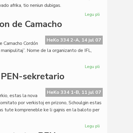
ado afrika, tio neniun dubigas.
Legu pli
pri
Kien
ion de Camacho
la
afrika
esperanto-
HeKo 334 2-A, 14 jul 07
orge Camacho Cordón
movado?
e manipulitaj”. Nome de la organizanto de IFL,
Legu pli
pri
Katalunoj
 PEN-sekretario
dementas
kalumnion
de
HeKo 334 1-B, 11 jul 07
kio, estas la nova
Camacho
omitato por verkistoj en prizono, Schoulgin estas
s tute kompreneble ke li gajnis en la baloto per
Legu pli
pri
Eugene