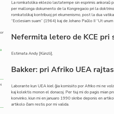
La romkatolika eklezio lastatempe sin esprimis ankoraŭ 
per mallonga dokumento de la Kongregacio pri la doktrino 
,
romkatolikaj kontribuoj pri ekumenismo, post la dua vatikan
“Ecclesiam suam” (1964) kaj de Johano Paŭlo II “Ut unum 
por
Nefermita letero de KCE pri 
a
Estimata Andy [Künzli],
Bakker: pri Afriko UEA rajtas
ri
Laborante kun UEA kiel ĝia komisiito por Afriko mi ne voli
kaj kolektis monon el donacoj. Per tiuj mi do pagis mian p
konvinko, kiun mi en januaro 1990 skribe deponis en artiko
artikolo ĉiam restis por mi valida.