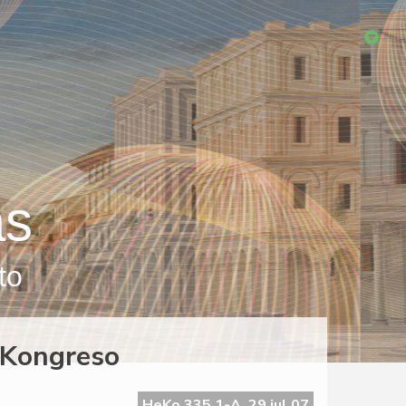
as
to
-Kongreso
HeKo 335 1-A, 29 jul 07