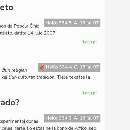
Bakker:
beto
pri
Afriko
UEA
HeKo 334 5-A, 19 jul 07
son de Popola Ĉinio
rajtas,
tlisto, datita 14 julio 2007:
sed
ne
Legu pli
pri
pravas
La
prezidanto
de
UEA
HeKo 334 4-C, 18 jul 07
ĉiun religian
pri
kaj ĉiun kulturan tradicion.
Tiele tekstas la
Tibeto
Legu pli
pri
Modifo
vado?
en
la
Pakto
HeKo 334 3-A, 16 jul 07
eksperimentoj donas
i celas, certe tio estas ne la bono de Afriko, sed