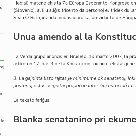
Hodiaŭ matene ekis la 7a Eŭropa Esperanto-Kongreso e
aŭ
(Slovenio), al kiu aliĝis tricento da personoj el tridek du l
Seán Ó Riain, irlanda ambasadoro kaj prezidanto de Eŭro
Unua amendo al la Konstituc
La Verda grupo anoncis en Bruselo, 19 marto 2007, la pro
artikolon 17, par. 3 de la Konstitucio, kiu nun tekstas jene:
kaj
3. La gajninta listo rajtas je minimume ok senatanoj, inkl
postenoj estas asignitaj proporcie inter ĉiuj listoj laŭ l
la
La teksto fariĝus:
Blanka senatanino pri ekum
 de
o