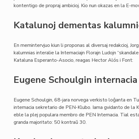
kontentigo de propraj ambicioj. Kio nun okazas en la E-mov
Katalunoj dementas kalumn
En memintervjuo kiun li proponas al diversaj redakcioj, J
kalumnias interalie la Internaciajn Florajn Ludojn “skandal
Kataluna Esperanto-Asocio, reagas Hector Alós i Font:
Eugene Schoulgin internacia
Eugene Schoulgin, 68-jara norvega verkisto loĝanta en Tur
internacia sekretario de PEN-Klubo. Iama gvidanto de la K
eble la plej populara membro de PEN Internacia. Tial esta
granda majoritato: 50 kontraŭ 30.