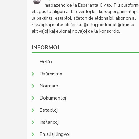
magazeno de la Esperanta Civito. Tiu platfor
ebligas la aliĝon al la eventoj kaj kursoj organizataj 
la paktintaj establoj, aĉeton de eldonaĵoj, abonon al
revuoj kaj multe pli. Vizitu ĝin tuj por konatiĝi kun la
aktivaĵoj kaj eldonaj novaĵoj de la konsorcio.
INFORMOJ
HeKo
Raŭmismo
Normaro
Dokumentoj
Establoj
Instancoj
En aliaj lingvoj