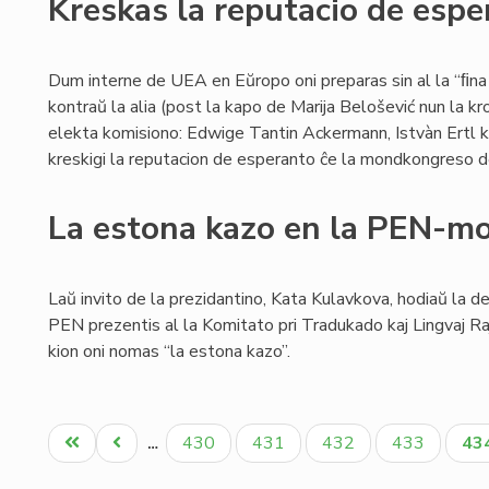
Kreskas la reputacio de esp
Dum interne de UEA en Eŭropo oni preparas sin al la “ﬁna
kontraŭ la alia (post la kapo de Marija Belošević nun la k
elekta komisiono: Edwige Tantin Ackermann, Istvàn Ertl kaj
kreskigi la reputacion de esperanto ĉe la mondkongreso de 
La estona kazo en la PEN-m
Laŭ invito de la prezidantino, Kata Kulavkova, hodiaŭ la d
PEN prezentis al la Komitato pri Tradukado kaj Lingvaj 
kion oni nomas “la estona kazo”.
Pagination
Unua
Antaŭa
Paĝo
Paĝo
Paĝo
Paĝo
Ak
430
431
432
433
43
…
paĝo
paĝo
pa