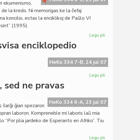
pri ekumenismo,
Konstitucio
de la kredo. Ni memorigas ke la ĉefaj
a koncilio, estas la enciklikoj de Paŭlo VI
sint” (1995).
Legu pli
pri
Blanka
svisa enciklopedio
senatanino
pri
ekumenismo
HeKo 334 7-B, 24 jul 07
Legu pli
pri
Nefermita
, sed ne pravas
letero
de
KCE
HeKo 334 6-A, 23 jul 07
s ŝarĝi ĝian spezaron
pri
ropran laboron. Kompreneble mi laboris laŭ mia
svisa
lo “Por plia jardeko de Esperanto en Afriko”. Tiu
enciklopedio
Legu pli
pri