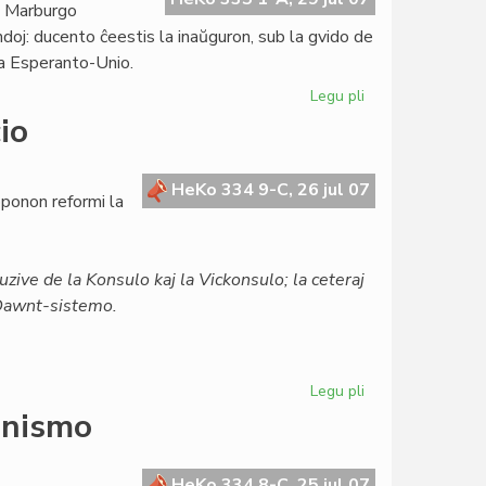
n Marburgo
andoj: ducento ĉeestis la inaŭguron, sub la gvido de
pa Esperanto-Unio.
Legu pli
pri
Ekis
io
la
7a
Eŭropa
HeKo 334 9-C, 26 jul 07
ponon reformi la
Esperanto-
Kongreso
uzive de la Konsulo kaj la Vickonsulo; la ceteraj
a Dawnt-sistemo.
Legu pli
pri
Unua
enismo
amendo
al
la
HeKo 334 8-C, 25 jul 07