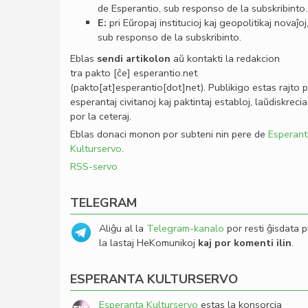
de Esperantio, sub responso de la subskribinto.
E:
pri Eŭropaj institucioj kaj geopolitikaj novaĵoj
sub responso de la subskribinto.
Eblas
sendi
artikolon
aŭ kontakti la redakcion
tra
pakto
[ĉe]
esperantio
.
net
(pakto[at]esperantio[dot]net)
. Publikigo estas rajto 
esperantaj civitanoj kaj paktintaj establoj, laŭdiskrecia
por la ceteraj.
Eblas donaci monon por subteni nin pere de
Esperant
Kulturservo
.
RSS-servo
TELEGRAM
Aliĝu al la
Telegram-kanalo
por resti ĝisdata p
la lastaj HeKomunikoj
kaj por komenti ilin
.
ESPERANTA KULTURSERVO
Esperanta Kulturservo
estas la konsorcia