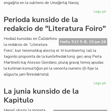
engaĝita en la subteno de Unuiĝintaj Nacioj.
Legu pli
pri
As
Perioda kunsido de la
je
redakcio de "Literatura Foiro"
la
se
de
Hodiaŭ kunsidas en Ĉaŭdefono
HeKo 913 5-B, 19 jun 26
UN
la redakcio de “Literatura
kaj
Foiro”, kun telematikaj alestoj el tri kontinentoj; laŭ la
Un
tagordo proponita de la kunĉefredaktoroj, gec-anoj Perla
Martinelli kaj Alessio Giordano, pluraj gravaj temoj apudas
la kutiman konsultiĝon pri la venonta numero (ĉi-foje la
aŭgusta, jam ﬁnredaktata).
Legu pli
pri
Pe
La junia kunsido de la
ku
Kapitulo
de
la
re
Hieraŭ okazis la monata