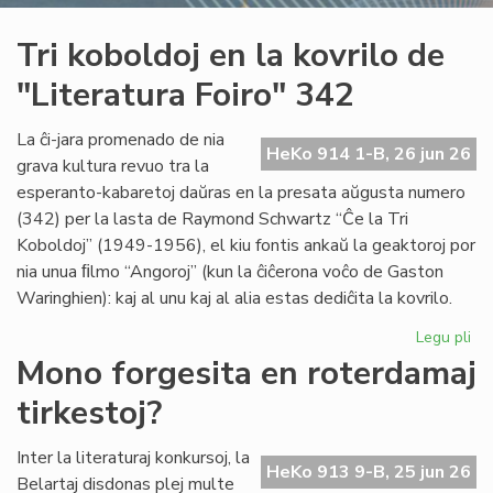
Tri koboldoj en la kovrilo de
"Literatura Foiro" 342
La ĉi-jara promenado de nia
HeKo 914 1-B, 26 jun 26
grava kultura revuo tra la
esperanto-kabaretoj daŭras en la presata aŭgusta numero
(342) per la lasta de Raymond Schwartz “Ĉe la Tri
Koboldoj” (1949-1956), el kiu fontis ankaŭ la geaktoroj por
nia unua ﬁlmo “Angoroj” (kun la ĉiĉerona voĉo de Gaston
Waringhien): kaj al unu kaj al alia estas dediĉita la kovrilo.
Legu pli
pri
Tri
Mono forgesita en roterdamaj
ko
tirkestoj?
en
la
kov
Inter la literaturaj konkursoj, la
HeKo 913 9-B, 25 jun 26
de
Belartaj disdonas plej multe