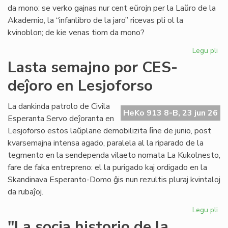
"Li
da mono: se verko gajnas nur cent eŭrojn per la Laŭro de la
Foi
Akademio, la “infanlibro de la jaro” ricevas pli ol la
34
kvinoblon; de kie venas tiom da mono?
Legu pli
pri
Mo
Lasta semajno por CES-
for
deĵoro en Lesjoforso
en
ro
tir
La dankinda patrolo de Civila
HeKo 913 8-B, 23 jun 26
Esperanta Servo deĵoranta en
Lesjoforso estos laŭplane demobilizita ﬁne de junio, post
kvarsemajna intensa agado, paralela al la riparado de la
tegmento en la sendependa vilaeto nomata La Kukolnesto,
fare de faka entrepreno: el la purigado kaj ordigado en la
Skandinava Esperanto-Domo ĝis nun rezultis pluraj kvintaloj
da rubaĵoj.
Legu pli
pri
La
"La socia historio de la