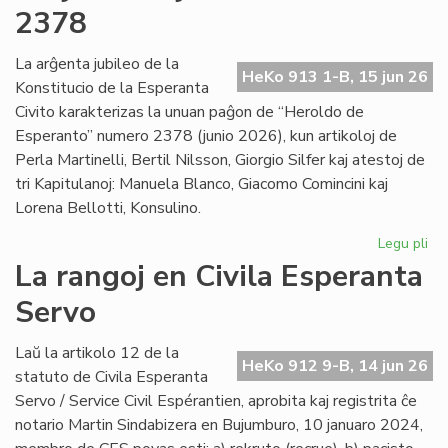
po
2378
la
in
La arĝenta jubileo de la
en
HeKo 913 1-B, 15 jun 26
Konstitucio de la Esperanta
Les
Civito karakterizas la unuan paĝon de “Heroldo de
Esperanto” numero 2378 (junio 2026), kun artikoloj de
Perla Martinelli, Bertil Nilsson, Giorgio Silfer kaj atestoj de
tri Kapitulanoj: Manuela Blanco, Giacomo Comincini kaj
Lorena Bellotti, Konsulino.
Legu pli
pri
Sa
La rangoj en Civila Esperanta
Ĉa
Servo
Les
jun
He
Laŭ la artikolo 12 de la
HeKo 912 9-B, 14 jun 26
23
statuto de Civila Esperanta
Servo / Service Civil Espérantien, aprobita kaj registrita ĉe
notario Martin Sindabizera en Bujumburo, 10 januaro 2024,