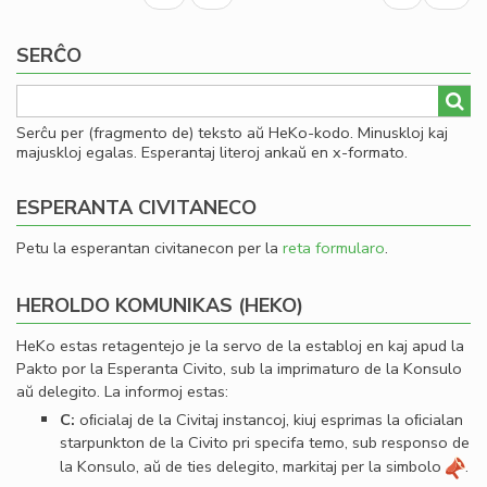
un
page
page
en
SERĈO
la
in
de
Lit
Serĉu per (fragmento de) teksto aŭ HeKo-kodo. Minuskloj kaj
Foi
majuskloj egalas. Esperantaj literoj ankaŭ en x-formato.
ESPERANTA CIVITANECO
Petu la esperantan civitanecon per la
reta formularo
.
HEROLDO KOMUNIKAS (HEKO)
HeKo estas retagentejo je la servo de la establoj en kaj apud la
Pakto por la Esperanta Civito, sub la imprimaturo de la Konsulo
aŭ delegito. La informoj estas:
C:
oﬁcialaj de la Civitaj instancoj, kiuj esprimas la oﬁcialan
starpunkton de la Civito pri specifa temo, sub responso de
la Konsulo, aŭ de ties delegito, markitaj per la simbolo
.