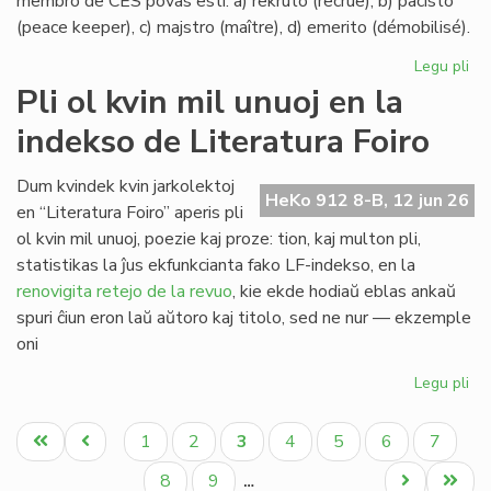
membro de CES povas esti: a) rekruto (recrue), b) pacisto
(peace keeper), c) majstro (maître), d) emerito (démobilisé).
Legu pli
pri
La
Pli ol kvin mil unuoj en la
ran
indekso de Literatura Foiro
en
Civ
Es
Dum kvindek kvin jarkolektoj
HeKo 912 8-B, 12 jun 26
Se
en “Literatura Foiro” aperis pli
ol kvin mil unuoj, poezie kaj proze: tion, kaj multon pli,
statistikas la ĵus ekfunkcianta fako LF-indekso, en la
renovigita retejo de la revuo
, kie ekde hodiaŭ eblas ankaŭ
spuri ĉiun eron laŭ aŭtoro kaj titolo, sed ne nur — ekzemple
oni
Legu pli
pri
Pli
Pagination
ol
Unua
Antaŭa
Paĝo
Paĝo
Aktuala
Paĝo
Paĝo
Paĝo
Paĝo
1
2
3
4
5
6
7
kvi
paĝo
paĝo
paĝo
mil
Paĝo
Paĝo
Next
Last
8
9
…