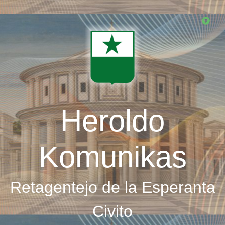
Skip
to
main
content
Heroldo
Komunikas
Retagentejo de la Esperanta
Civito