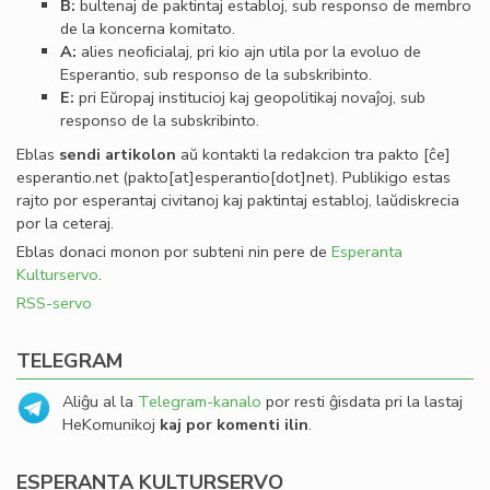
B:
bultenaj de paktintaj establoj, sub responso de membro
de la koncerna komitato.
A:
alies neoﬁcialaj, pri kio ajn utila por la evoluo de
Esperantio, sub responso de la subskribinto.
E:
pri Eŭropaj institucioj kaj geopolitikaj novaĵoj, sub
responso de la subskribinto.
Eblas
sendi
artikolon
aŭ kontakti la redakcion tra
pakto
[ĉe]
esperantio
.
net
(pakto[at]esperantio[dot]net)
. Publikigo estas
rajto por esperantaj civitanoj kaj paktintaj establoj, laŭdiskrecia
por la ceteraj.
Eblas donaci monon por subteni nin pere de
Esperanta
Kulturservo
.
RSS-servo
TELEGRAM
Aliĝu al la
Telegram-kanalo
por resti ĝisdata pri la lastaj
HeKomunikoj
kaj por komenti ilin
.
ESPERANTA KULTURSERVO