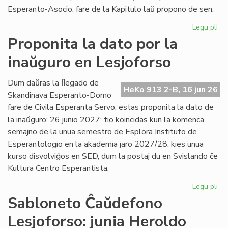
Esperanto-Asocio, fare de la Kapitulo laŭ propono de sen.
Legu pli
pri
Re
Proponita la dato por la
pri
inaŭguro en Lesjoforso
la
Es
Civ
Dum daŭras la ﬂegado de
HeKo 913 2-B, 16 jun 26
de
Skandinava Esperanto-Domo
Ni
fare de Civila Esperanta Servo, estas proponita la dato de
la inaŭguro: 26 junio 2027; tio koincidas kun la komenca
semajno de la unua semestro de Esplora Instituto de
Esperantologio en la akademia jaro 2027/28, kies unua
kurso disvolviĝos en SED, dum la postaj du en Svislando ĉe
Kultura Centro Esperantista.
Legu pli
pri
Pr
Sabloneto Ĉaŭdefono
la
Lesjoforso: junia Heroldo
da