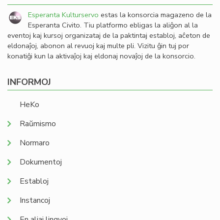
Esperanta Kulturservo
estas la konsorcia magazeno de la
Esperanta Civito. Tiu platformo ebligas la aliĝon al la
eventoj kaj kursoj organizataj de la paktintaj establoj, aĉeton de
eldonaĵoj, abonon al revuoj kaj multe pli. Vizitu ĝin tuj por
konatiĝi kun la aktivaĵoj kaj eldonaj novaĵoj de la konsorcio.
INFORMOJ
HeKo
Raŭmismo
Normaro
Dokumentoj
Establoj
Instancoj
En aliaj lingvoj