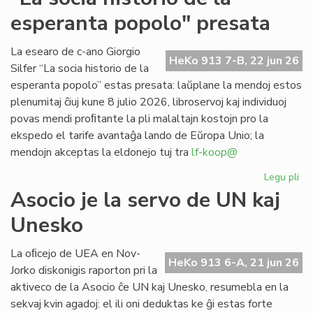
se
esperanta popolo" presata
po
CE
deĵ
La esearo de c-ano Giorgio
HeKo 913 7-B, 22 jun 26
en
Silfer “La socia historio de la
Les
esperanta popolo” estas presata: laŭplane la mendoj estos
plenumitaj ĉiuj kune 8 julio 2026, libroservoj kaj individuoj
povas mendi proﬁtante la pli malaltajn kostojn pro la
ekspedo el tarife avantaĝa lando de Eŭropa Unio; la
mendojn akceptas la eldonejo tuj tra
lf-koop@
Legu pli
pri
"L
Asocio je la servo de UN kaj
soc
Unesko
his
de
la
La oﬁcejo de UEA en Nov-
HeKo 913 6-A, 21 jun 26
es
Jorko diskonigis raporton pri la
po
aktiveco de la Asocio ĉe UN kaj Unesko, resumebla en la
pr
sekvaj kvin agadoj: el ili oni deduktas ke ĝi estas forte