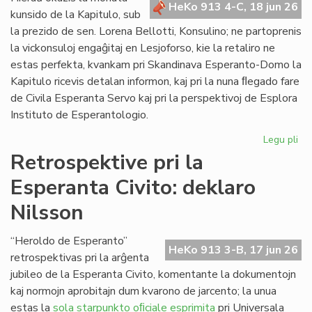
HeKo 913 4-C, 18 jun 26
de
kunsido de la Kapitulo, sub
"Li
la prezido de sen. Lorena Bellotti, Konsulino; ne partoprenis
Foi
la vickonsuloj engaĝitaj en Lesjoforso, kie la retaliro ne
estas perfekta, kvankam pri Skandinava Esperanto-Domo la
Kapitulo ricevis detalan informon, kaj pri la nuna ﬂegado fare
de Civila Esperanta Servo kaj pri la perspektivoj de Esplora
Instituto de Esperantologio.
Legu pli
pri
La
Retrospektive pri la
jun
Esperanta Civito: deklaro
ku
de
Nilsson
la
Kap
“Heroldo de Esperanto”
HeKo 913 3-B, 17 jun 26
retrospektivas pri la arĝenta
jubileo de la Esperanta Civito, komentante la dokumentojn
kaj normojn aprobitajn dum kvarono de jarcento; la unua
estas la
sola starpunkto oﬁciale esprimita
pri Universala