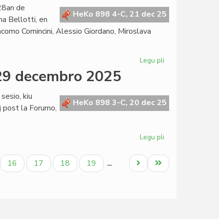
Fernández
 28an de
malfirmas,
HeKo 898 4-C, 21 dec 25
a Bellotti, en
Martinelli
acomo Comincini, Alessio Giordano, Miroslava
konfirmas
Legu pli
pri
La
 29 decembro 2025
Kapitulo
kunsidos
sesio, kiu
fizike
HeKo 898 3-C, 20 dec 25
 post la Forumo,
en
Milano
post
Legu pli
pri
semajno
Tagordo
de
ala
Paĝo
Paĝo
Paĝo
Paĝo
Next
Last
16
17
18
19
…
la
page
page
Senata
sesio,
29
decembro