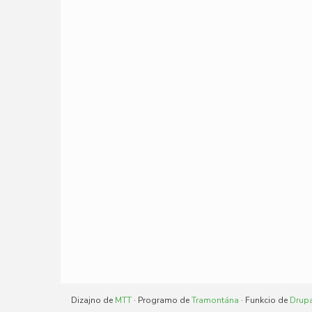
Dizajno de
MTT
· Programo de
Tramontána
· Funkcio de
Drup