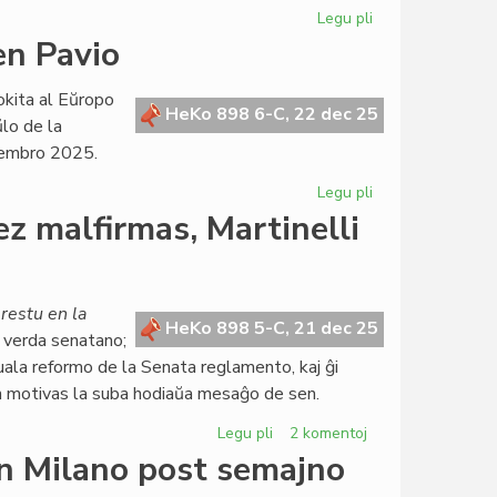
Atlantiko
Legu pli
pri
Grupestro
en Pavio
Di
Nucci
okita al Eŭropo
difinas
HeKo 898 6-C, 22 dec 25
ŭlo de la
la
cembro 2025.
konferencajn
detalojn
Legu pli
pri
La
z malfirmas, Martinelli
Parlamenta
sesio
okazos
en
restu en la
HeKo 898 5-C, 21 dec 25
Pavio
, verda senatano;
uala reformo de la Senata reglamento, kaj ĝi
n motivas la suba hodiaŭa mesaĝo de sen.
Legu pli
pri
2 komentoj
Senata
en Milano post semajno
reglamento: