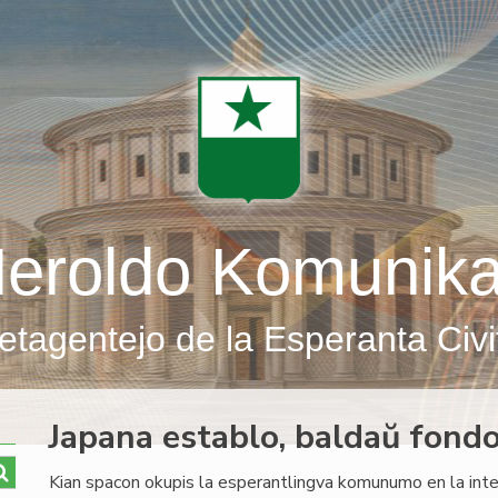
eroldo Komunik
etagentejo de la Esperanta Civi
Japana establo, baldaŭ fond
Kian spacon okupis la esperantlingva komunumo en la intel