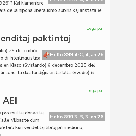
926)? Kaj kiamaniere
ra de la nipona liberalismo subiris kaj anstataŭe
Legu pli
pri
Japana
enditaj paktintoj
establo,
baldaŭ
talio) 29 decembro
fondota
HeKo 899 4-C, 4 jan 26
 di Interlinguistica
ĝis en Kiaso (Svislando) 6 decembro 2025 kiel
elinzono; la dua fondiĝis en Järfälla (Svedio) 8
Legu pli
pri
Du
j AEI
novaj
paktintoj,
s pro multaj donacitaj
kvar
HeKo 899 3-B, 3 jan 26
. Kalle Vilbaste dum
suspenditaj
etaro kun vendeblaj libroj pri medicino,
paktintoj
o.