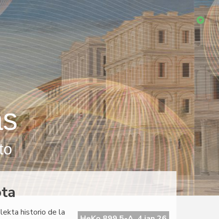
as
to
ota
ekta historio de la
HeKo 899 5-A, 4 jan 26