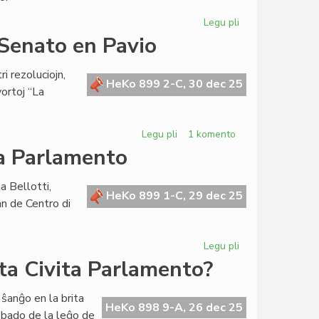
Legu pli
pri
Bibliotekoj
a Senato en Pavio
riĉiĝas
en
i rezoluciojn,
KCE
HeKo 899 2-C, 30 dec 25
vortoj “La
kaj
AEI
Legu pli
pri
1 komento
Tri
la Parlamento
rezolucioj
aprobitaj
a Bellotti,
de
HeKo 899 1-C, 29 dec 25
an de Centro di
la
Senato
en
Legu pli
pri
Pavio
Fruktodona
ta Civita Parlamento?
pavia
sesio
ŝanĝo en la brita
por
HeKo 898 9-A, 26 dec 25
obado de la leĝo de