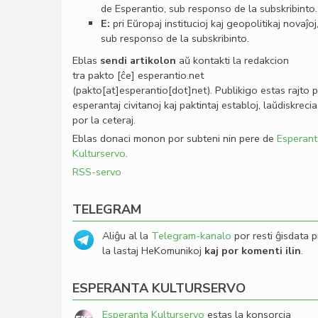
de Esperantio, sub responso de la subskribinto.
E:
pri Eŭropaj institucioj kaj geopolitikaj novaĵoj
sub responso de la subskribinto.
Eblas
sendi
artikolon
aŭ kontakti la redakcion
tra
pakto
[ĉe]
esperantio
.
net
(pakto[at]esperantio[dot]net)
. Publikigo estas rajto 
esperantaj civitanoj kaj paktintaj establoj, laŭdiskrecia
por la ceteraj.
Eblas donaci monon por subteni nin pere de
Esperant
Kulturservo
.
RSS-servo
TELEGRAM
Aliĝu al la
Telegram-kanalo
por resti ĝisdata p
la lastaj HeKomunikoj
kaj por komenti ilin
.
ESPERANTA KULTURSERVO
Esperanta Kulturservo
estas la konsorcia