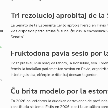
,
Tri rezolucioj aprobitaj de l
La Senato de la Esperanta Civito aprobis hieraŭ en Pavio tr
por
kies dispozicia parto situas ĉi-sube, ĉie kun la enkondukaj 
Senato”.
a
Fruktodona pavia sesio por 
Post preskaŭ kvin horoj da laboro, la Konsulino, sen. Loren
fermis la hodiaŭan parlamentan sesion en Pavio, organizit
Interlinguistica, elĉerpinte riĉan kaj densan tagordon.
ri
Ĉu brita modelo por la eston
En 2026 oni celebros la dudekan datrevenon de profunda 
konstitucia sistemo. Estis en 2006, post la antaŭjara apr