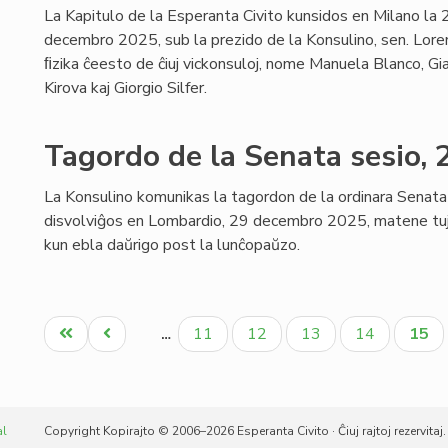
La Kapitulo de la Esperanta Civito kunsidos en Milano la
decembro 2025, sub la prezido de la Konsulino, sen. Loren
ﬁzika ĉeesto de ĉiuj vickonsuloj, nome Manuela Blanco, Gi
Kirova kaj Giorgio Silfer.
Tagordo de la Senata sesio,
La Konsulino komunikas la tagordon de la ordinara Senata 
disvolviĝos en Lombardio, 29 decembro 2025, matene tuj
kun ebla daŭrigo post la lunĉopaŭzo.
Pagination
Unua
Antaŭa
Paĝo
Paĝo
Paĝo
Paĝo
Aktu
11
12
13
14
15
…
paĝo
paĝo
paĝo
al
Copyright Kopirajto © 2006–2026 Esperanta Civito · Ĉiuj rajtoj rezervitaj.