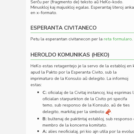
Serĉu per (fragmento de) teksto aŭ HeKo-kodo.
Minuskloj kaj majuskloj egalas. Esperantaj literoj ank
en x-formato.
ESPERANTA CIVITANECO
Petu la esperantan civitanecon per la
reta formularo
.
HEROLDO KOMUNIKAS (HEKO)
HeKo estas retagentejo je la servo de la establoj en 
apud la Pakto por la Esperanta Civito, sub la
imprimaturo de la Konsulo aŭ delegito. La informoj
estas:
C:
oﬁcialaj de la Civitaj instancoj, kiuj esprimas 
oﬁcialan starpunkton de la Civito pri specifa
temo, sub responso de la Konsulo, aŭ de ties
delegito, markitaj per la simbolo
.
B:
bultenaj de paktintaj establoj, sub responso
membro de la koncerna komitato.
A:
alies neoﬁcialaj, pri kio ajn utila por la evolu