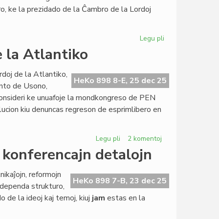
la
ro, ke la prezidado de la Ĉambro de la Lordoj
Parlamento
Legu pli
pri
Ĉu
e la Atlantiko
brita
modelo
ordoj de la Atlantiko,
por
HeKo 898 8-E, 25 dec 25
dento de Usono,
la
konsideri ke unuafoje la mondkongreso de PEN
estonta
ucion kiu denuncas regreson de esprimlibero en
Civita
Parlamento?
Legu pli
pri
2 komentoj
2025:
a konferencajn detalojn
la
plej
ikaĵojn, reformojn
malfacila
HeKo 898 7-B, 23 dec 25
endependa strukturo,
jaro
do de la ideoj kaj temoj, kiuj
jam
estas en la
ĉe
la