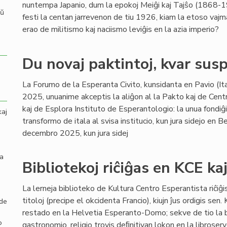
nuntempa Japanio, dum la epokoj Meiĝi kaj Tajŝo (1868-1
aŭ
festi la centan jarrevenon de tiu 1926, kiam la etoso vajma
erao de militismo kaj naciismo leviĝis en la azia imperio?
Du novaj paktintoj, kvar susp
La Forumo de la Esperanta Civito, kunsidanta en Pavio (I
2025, unuanime akceptis la aliĝon al la Pakto kaj de Centro
kaj de Esplora Instituto de Esperantologio: la unua fondi
kaj
transformo de itala al svisa institucio, kun jura sidejo en B
decembro 2025, kun jura sidej
la
Bibliotekoj riĉiĝas en KCE ka
La lerneja biblioteko de Kultura Centro Esperantista riĉiĝi
titoloj (precipe el okcidenta Francio), kiujn ĵus ordigis sen
 de
restado en la Helvetia Esperanto-Domo; sekve de tio la br
o
gastronomio, religio trovis deﬁnitivan lokon en la libroserv