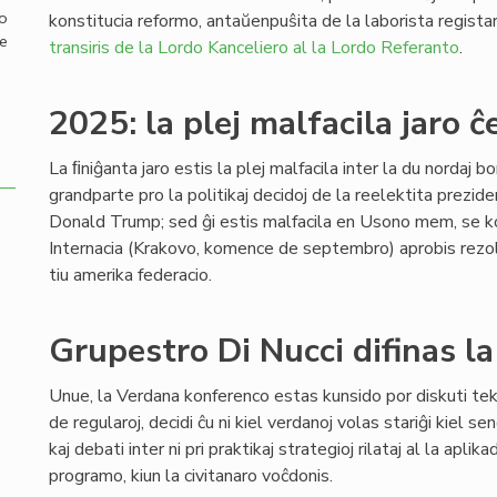
mo
konstitucia reformo, antaŭenpuŝita de la laborista regista
de
transiris de la Lordo Kanceliero al la Lordo Referanto
.
2025: la plej malfacila jaro ĉ
La ﬁniĝanta jaro estis la plej malfacila inter la du nordaj b
grandparte pro la politikaj decidoj de la reelektita prezi
Donald Trump; sed ĝi estis malfacila en Usono mem, se 
Internacia (Krakovo, komence de septembro) aprobis rezol
tiu amerika federacio.
Grupestro Di Nucci difinas l
Unue, la Verdana konferenco estas kunsido por diskuti tekn
de regularoj, decidi ĉu ni kiel verdanoj volas stariĝi kiel s
kaj debati inter ni pri praktikaj strategioj rilataj al la aplika
programo, kiun la civitanaro voĉdonis.