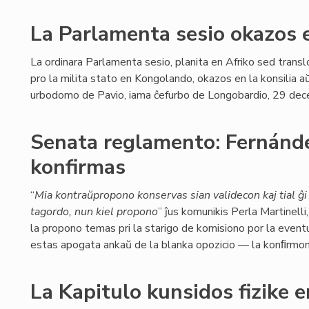
La Parlamenta sesio okazos 
La ordinara Parlamenta sesio, planita en Afriko sed transl
pro la milita stato en Kongolando, okazos en la konsilia a
urbodomo de Pavio, iama ĉefurbo de Longobardio, 29 de
Senata reglamento: Fernánde
konfirmas
“
Mia kontraŭpropono konservas sian validecon kaj tial ĝi 
tagordo, nun kiel propono
” ĵus komunikis Perla Martinelli
la propono temas pri la starigo de komisiono por la event
estas apogata ankaŭ de la blanka opozicio — la konﬁrmo
La Kapitulo kunsidos fizike 