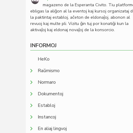
magazeno de la Esperanta Civito. Tiu platfor
ebligas la aliĝon al la eventoj kaj kursoj organizataj 
la paktintaj establoj, aĉeton de eldonaĵoj, abonon al
revuoj kaj multe pli. Vizitu ĝin tuj por konatiĝi kun la
aktivaĵoj kaj eldonaj novaĵoj de la konsorcio.
INFORMOJ
HeKo
Raŭmismo
Normaro
Dokumentoj
Establoj
Instancoj
En aliaj lingvoj