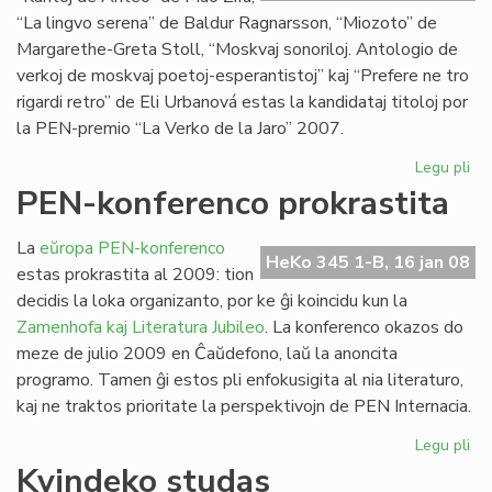
“La lingvo serena” de Baldur Ragnarsson, “Miozoto” de
Margarethe-Greta Stoll, “Moskvaj sonoriloj. Antologio de
verkoj de moskvaj poetoj-esperantistoj” kaj “Prefere ne tro
rigardi retro” de Eli Urbanová estas la kandidataj titoloj por
la PEN-premio “La Verko de la Jaro” 2007.
Legu pli
pri
Se
PEN-konferenco prokrastita
po
po
La
eŭropa PEN-konferenco
La
HeKo 345 1-B, 16 jan 08
estas prokrastita al 2009: tion
Ve
decidis la loka organizanto, por ke ĝi koincidu kun la
de
Zamenhofa kaj Literatura Jubileo
. La konferenco okazos do
la
meze de julio 2009 en Ĉaŭdefono, laŭ la anoncita
Jar
programo. Tamen ĝi estos pli enfokusigita al nia literaturo,
kaj ne traktos prioritate la perspektivojn de PEN Internacia.
Legu pli
pri
PE
Kvindeko studas
ko