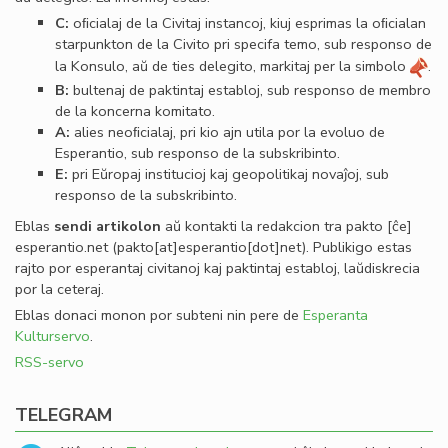
C:
oﬁcialaj de la Civitaj instancoj, kiuj esprimas la oﬁcialan
starpunkton de la Civito pri specifa temo, sub responso de
la Konsulo, aŭ de ties delegito, markitaj per la simbolo
.
B:
bultenaj de paktintaj establoj, sub responso de membro
de la koncerna komitato.
A:
alies neoﬁcialaj, pri kio ajn utila por la evoluo de
Esperantio, sub responso de la subskribinto.
E:
pri Eŭropaj institucioj kaj geopolitikaj novaĵoj, sub
responso de la subskribinto.
Eblas
sendi
artikolon
aŭ kontakti la redakcion tra
pakto
[ĉe]
esperantio
.
net
(pakto[at]esperantio[dot]net)
. Publikigo estas
rajto por esperantaj civitanoj kaj paktintaj establoj, laŭdiskrecia
por la ceteraj.
Eblas donaci monon por subteni nin pere de
Esperanta
Kulturservo
.
RSS-servo
TELEGRAM