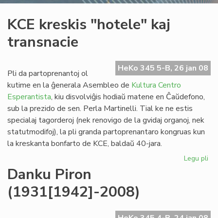
KCE kreskis "hotele" kaj
transnacie
HeKo 345 5-B, 26 jan 08
Pli da partoprenantoj ol
kutime en la ĝenerala Asembleo de
Kultura Centro
Esperantista
, kiu disvolviĝis hodiaŭ matene en Ĉaŭdefono,
sub la prezido de sen. Perla Martinelli. Tial ke ne estis
specialaj tagorderoj (nek renovigo de la gvidaj organoj, nek
statutmodifoj), la pli granda partoprenantaro kongruas kun
la kreskanta bonfarto de KCE, baldaŭ 40-jara.
Legu pli
pri
KC
Danku Piron
kre
(1931[1942]-2008)
"ho
kaj
tr