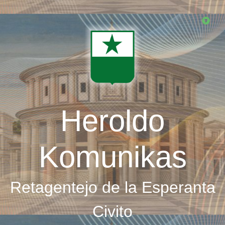
Skip
to
main
content
Heroldo
Komunikas
Retagentejo de la Esperanta
Civito