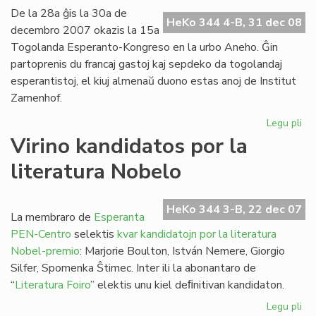
la
De la 28a ĝis la 30a de
du
HeKo 344 4-B, 31 dec 08
decembro 2007 okazis la 15a
Af
Togolanda Esperanto-Kongreso en la urbo Aneho. Ĝin
partoprenis du francaj gastoj kaj sepdeko da togolandaj
esperantistoj, el kiuj almenaŭ duono estas anoj de Institut
Zamenhof.
Legu pli
pri
To
Virino kandidatos por la
Ta
literatura Nobelo
su
HeKo 344 3-B, 22 dec 07
La membraro de
Esperanta
PEN-Centro
selektis
kvar kandidatojn por la literatura
Nobel-premio
: Marjorie Boulton, István Nemere, Giorgio
Silfer, Spomenka Ŝtimec. Inter ili la abonantaro de
“
Literatura Foiro
” elektis unu kiel deﬁnitivan kandidaton.
Legu pli
pri