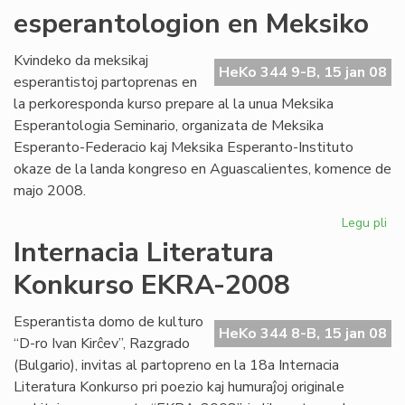
esperantologion en Meksiko
pro
Kvindeko da meksikaj
HeKo 344 9-B, 15 jan 08
esperantistoj partoprenas en
la perkoresponda kurso prepare al la unua Meksika
Esperantologia Seminario, organizata de Meksika
Esperanto-Federacio kaj Meksika Esperanto-Instituto
okaze de la landa kongreso en Aguascalientes, komence de
majo 2008.
Legu pli
pri
Kv
Internacia Literatura
st
Konkurso EKRA-2008
es
en
Me
Esperantista domo de kulturo
HeKo 344 8-B, 15 jan 08
“D-ro Ivan Kirĉev”, Razgrado
(Bulgario), invitas al partopreno en la 18a Internacia
Literatura Konkurso pri poezio kaj humuraĵoj originale