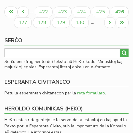
Vir
Pagination
ka
Unua
Antaŭa
Paĝo
Paĝo
Paĝo
Paĝo
Aktual
422
423
424
425
426
…
po
paĝo
paĝo
paĝo
la
Paĝo
Paĝo
Paĝo
Paĝo
Next
Last
427
428
429
430
…
lit
page
page
No
SERĈO
Serĉu per (fragmento de) teksto aŭ HeKo-kodo. Minuskloj kaj
majuskloj egalas. Esperantaj literoj ankaŭ en x-formato.
ESPERANTA CIVITANECO
Petu la esperantan civitanecon per la
reta formularo
.
HEROLDO KOMUNIKAS (HEKO)
HeKo estas retagentejo je la servo de la establoj en kaj apud la
Pakto por la Esperanta Civito, sub la imprimaturo de la Konsulo
aŭ delegito. La informoj estas: