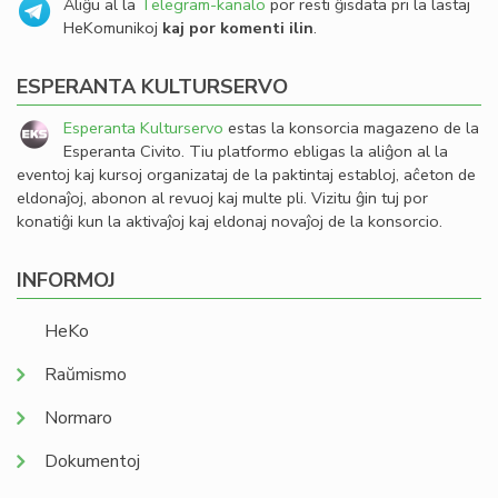
Aliĝu al la
Telegram-kanalo
por resti ĝisdata pri la lastaj
HeKomunikoj
kaj por komenti ilin
.
ESPERANTA KULTURSERVO
Esperanta Kulturservo
estas la konsorcia magazeno de la
Esperanta Civito. Tiu platformo ebligas la aliĝon al la
eventoj kaj kursoj organizataj de la paktintaj establoj, aĉeton de
eldonaĵoj, abonon al revuoj kaj multe pli. Vizitu ĝin tuj por
konatiĝi kun la aktivaĵoj kaj eldonaj novaĵoj de la konsorcio.
INFORMOJ
HeKo
Raŭmismo
Normaro
Dokumentoj