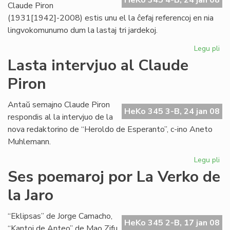
HeKo 345 4-B, 24 jan 08
Claude Piron
(1931[1942]-2008) estis unu el la ĉefaj referencoj en nia
lingvokomunumo dum la lastaj tri jardekoj.
Legu pli
pri
Da
Lasta intervjuo al Claude
Pir
Piron
(1
Antaŭ semajno Claude Piron
HeKo 345 3-B, 24 jan 08
respondis al la intervjuo de la
nova redaktorino de “Heroldo de Esperanto”, c-ino Aneto
Muhlemann.
Legu pli
pri
La
Ses poemaroj por La Verko de
int
la Jaro
al
Cl
Pir
“Eklipsas” de Jorge Camacho,
HeKo 345 2-B, 17 jan 08
“Kantoj de Anteo” de Mao Zifu,