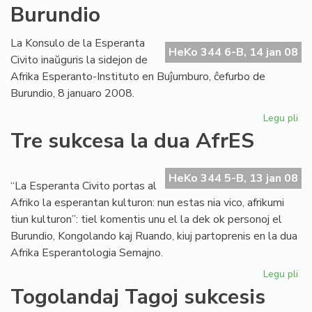
Burundio
Pr
ren
la
La Konsulo de la Esperanta
HeKo 344 6-B, 14 jan 08
Ko
Civito inaŭguris la sidejon de
Afrika Esperanto-Instituto en Buĵumburo, ĉefurbo de
Burundio, 8 januaro 2008.
Legu pli
pri
Afr
Tre sukcesa la dua AfrES
Es
Ins
en
HeKo 344 5-B, 13 jan 08
“La Esperanta Civito portas al
Bu
Afriko la esperantan kulturon: nun estas nia vico, afrikumi
tiun kulturon”: tiel komentis unu el la dek ok personoj el
Burundio, Kongolando kaj Ruando, kiuj partoprenis en la dua
Afrika Esperantologia Semajno.
Legu pli
pri
Tr
Togolandaj Tagoj sukcesis
su