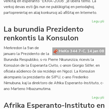
verkitaj en esperanto “EKRA-2008”, je libera temo. La
verkoj devas esti ĝis nun ne publikigitaj en periodajhoj,
partoprenintaj en aliaj konkursoj aŭ aﬁŝitaj en Interneto.
Legu pli
pri
Int
La burundia Prezidento
Lit
renkontis la Konsulon
Ko
EK
20
Merkredon la 9an de
HeKo 344 7-C, 14 jan 08
januaro la Prezidento de la
Burundia Respubliko, s-ro Pierre Nkurunziza, ricevis la
Konsulon de la Esperanta Civito, c-anon Giorgio Silfer, en
oﬁciala aŭdienco ĉe sia rezidejo en Ngozi. La Konsulon
akompanis la prezidanto de SIPU, c-ano Frederiko
Nimubuna, kaj la direktoro de Afrika Esperanto-Instituto, c-
ano Marteno Mbazumutima.
Legu pli
pri
La
Afrika Esperanto-Instituto en
bu