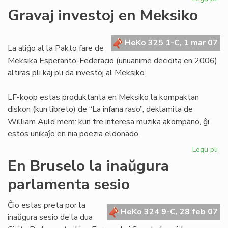
Sv
Gravaj investoj en Meksiko
enc
pri
la
HeKo 325 1-C, 1 mar 07
La aliĝo al la Pakto fare de
Es
Meksika Esperanto-Federacio (unuanime decidita en 2006)
Civ
altiras pli kaj pli da investoj al Meksiko.
LF-koop estas produktanta en Meksiko la kompaktan
diskon (kun libreto) de “La infana raso”, deklamita de
William Auld mem: kun tre interesa muzika akompano, ĝi
estos unikaĵo en nia poezia eldonado.
Legu pli
pri
Gr
En Bruselo la inaŭgura
inv
parlamenta sesio
en
Me
Ĉio estas preta por la
HeKo 324 9-C, 28 feb 07
inaŭgura sesio de la dua