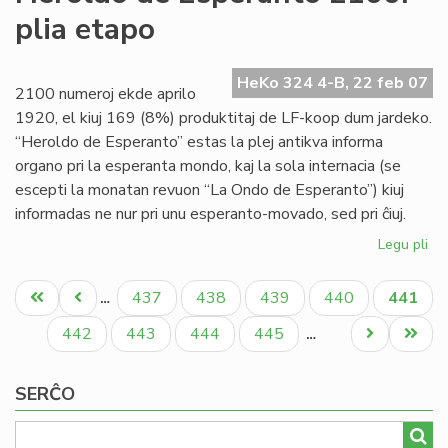
Fo
plia etapo
de
"L
On
HeKo 324 4-B, 22 feb 07
2100 numeroj ekde aprilo
1920, el kiuj 169 (8%) produktitaj de LF-koop dum jardeko.
“Heroldo de Esperanto” estas la plej antikva informa
organo pri la esperanta mondo, kaj la sola internacia (se
escepti la monatan revuon “La Ondo de Esperanto”) kiuj
informadas ne nur pri unu esperanto-movado, sed pri ĉiuj.
Legu pli
pri
He
Pagination
de
Unua
Antaŭa
Paĝo
Paĝo
Paĝo
Paĝo
Aktual
437
438
439
440
441
…
Es
paĝo
paĝo
paĝo
21
Paĝo
Paĝo
Paĝo
Paĝo
Next
Last
442
443
444
445
…
pli
page
page
et
SERĈO