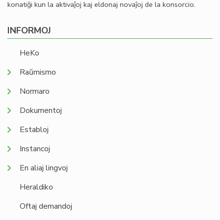
konatiĝi kun la aktivaĵoj kaj eldonaj novaĵoj de la konsorcio.
INFORMOJ
HeKo
Raŭmismo
Normaro
Dokumentoj
Establoj
Instancoj
En aliaj lingvoj
Heraldiko
Oftaj demandoj