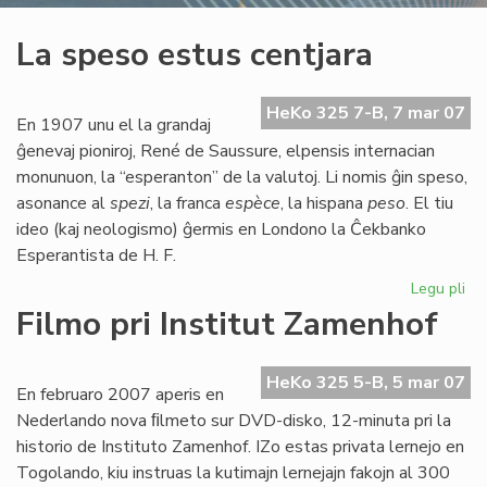
La speso estus centjara
HeKo 325 7-B, 7 mar 07
En 1907 unu el la grandaj
ĝenevaj pioniroj, René de Saussure, elpensis internacian
monunuon, la “esperanton” de la valutoj. Li nomis ĝin speso,
asonance al
spezi
, la franca
espèce
, la hispana
peso
. El tiu
ideo (kaj neologismo) ĝermis en Londono la Ĉekbanko
Esperantista de H. F.
Legu pli
pri
La
Filmo pri Institut Zamenhof
sp
es
cen
HeKo 325 5-B, 5 mar 07
En februaro 2007 aperis en
Nederlando nova ﬁlmeto sur DVD-disko, 12-minuta pri la
historio de Instituto Zamenhof. IZo estas privata lernejo en
Togolando, kiu instruas la kutimajn lernejajn fakojn al 300