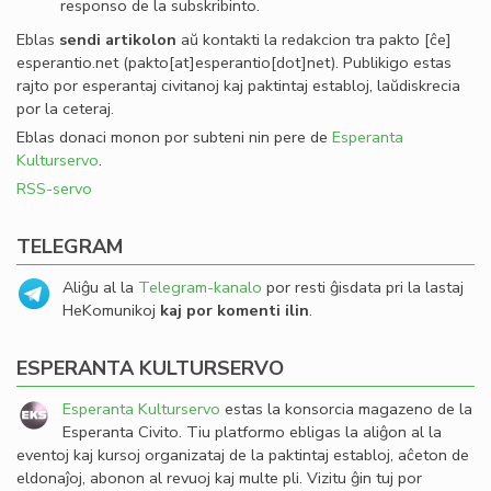
responso de la subskribinto.
Eblas
sendi
artikolon
aŭ kontakti la redakcion tra
pakto
[ĉe]
esperantio
.
net
(pakto[at]esperantio[dot]net)
. Publikigo estas
rajto por esperantaj civitanoj kaj paktintaj establoj, laŭdiskrecia
por la ceteraj.
Eblas donaci monon por subteni nin pere de
Esperanta
Kulturservo
.
RSS-servo
TELEGRAM
Aliĝu al la
Telegram-kanalo
por resti ĝisdata pri la lastaj
HeKomunikoj
kaj por komenti ilin
.
ESPERANTA KULTURSERVO
Esperanta Kulturservo
estas la konsorcia magazeno de la
Esperanta Civito. Tiu platformo ebligas la aliĝon al la
eventoj kaj kursoj organizataj de la paktintaj establoj, aĉeton de
eldonaĵoj, abonon al revuoj kaj multe pli. Vizitu ĝin tuj por