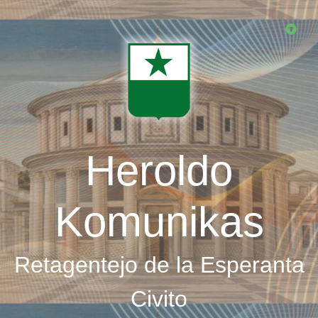
Skip
to
main
content
Heroldo
Komunikas
Retagentejo de la Esperanta
Civito