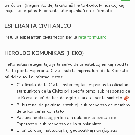
Serĉu per (fragmento de) teksto aŭ HeKo-kodo. Minuskloj kaj
majuskloj egalas. Esperantaj literoj ankaŭ en x-formato.
ESPERANTA CIVITANECO
Petu la esperantan civitanecon per la
reta formularo
.
HEROLDO KOMUNIKAS (HEKO)
HeKo estas retagentejo je la servo de la establoj en kaj apud la
Pakto por la Esperanta Civito, sub la imprimaturo de la Konsulo
aŭ delegito. La informoj estas:
C:
oﬁcialaj de la Civitaj instancoj, kiuj esprimas la oﬁcialan
starpunkton de la Civito pri specifa temo, sub responso de
la Konsulo, aŭ de ties delegito, markitaj per la simbolo
.
B:
bultenaj de paktintaj establoj, sub responso de membro
de la koncerna komitato.
A:
alies neoﬁcialaj, pri kio ajn utila por la evoluo de
Esperantio, sub responso de la subskribinto.
E:
pri Eŭropaj institucioj kaj geopolitikaj novaĵoj, sub