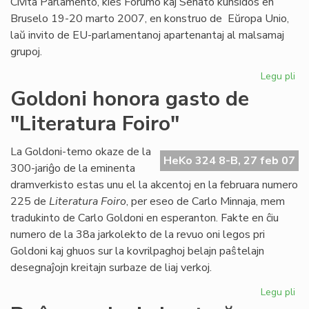
Civita Parlamento, kies Forumo kaj Senato kunsidos en
Bruselo 19-20 marto 2007, en konstruo de Eŭropa Unio,
laŭ invito de EU-parlamentanoj apartenantaj al malsamaj
grupoj.
Legu pli
pri
En
Goldoni honora gasto de
Br
"Literatura Foiro"
la
in
pa
La Goldoni-temo okaze de la
HeKo 324 8-B, 27 feb 07
ses
300-jariĝo de la eminenta
dramverkisto estas unu el la akcentoj en la februara numero
225 de
Literatura Foiro
, per eseo de Carlo Minnaja, mem
tradukinto de Carlo Goldoni en esperanton. Fakte en ĉiu
numero de la 38a jarkolekto de la revuo oni legos pri
Goldoni kaj ghuos sur la kovrilpaghoj belajn paŝtelajn
desegnaĵojn kreitajn surbaze de liaj verkoj.
Legu pli
pri
Go