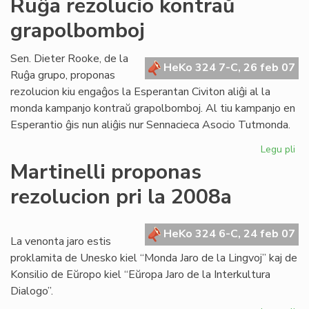
Ruĝa rezolucio kontraŭ
ho
grapolbomboj
ga
de
"Li
Sen. Dieter Rooke, de la
HeKo 324 7-C, 26 feb 07
Foi
Ruĝa grupo, proponas
rezolucion kiu engaĝos la Esperantan Civiton aliĝi al la
monda kampanjo kontraŭ grapolbomboj. Al tiu kampanjo en
Esperantio ĝis nun aliĝis nur Sennacieca Asocio Tutmonda.
Legu pli
pri
Ru
Martinelli proponas
rez
rezolucion pri la 2008a
ko
gr
HeKo 324 6-C, 24 feb 07
La venonta jaro estis
proklamita de Unesko kiel “Monda Jaro de la Lingvoj” kaj de
Konsilio de Eŭropo kiel “Eŭropa Jaro de la Interkultura
Dialogo”.