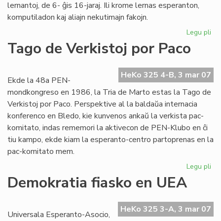
lernantoj, de 6- ĝis 16-jaraj. Ili krome lernas esperanton,
komputiladon kaj aliajn nekutimajn fakojn.
Legu pli
pri
Fil
Tago de Verkistoj por Paco
pri
Ins
Za
HeKo 325 4-B, 3 mar 07
Ekde la 48a PEN-
mondkongreso en 1986, la Tria de Marto estas la Tago de
Verkistoj por Paco. Perspektive al la baldaŭa internacia
konferenco en Bledo, kie kunvenos ankaŭ la verkista pac-
komitato, indas rememori la aktivecon de PEN-Klubo en ĉi
tiu kampo, ekde kiam la esperanto-centro partoprenas en la
pac-komitato mem.
Legu pli
pri
Ta
Demokratia fiasko en UEA
de
Ver
po
HeKo 325 3-A, 3 mar 07
Universala Esperanto-Asocio,
Pa