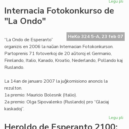
Legu pli
pri
Mar
Internacia Fotokonkurso de
pr
"La Ondo"
rez
pri
la
HeKo 324 5-A, 23 feb 07
20
“La Ondo de Esperanto”
organizis en 2006 la naŭan Internacian Fotokonkurson.
Partoprenis 71 fotoverkoj de 20 aŭtoroj el Germanio,
Finnlando, Italio, Kanado, Kroatio, Nederlando, Pollando kaj
Ruslando.
La 14an de januaro 2007 la juĝkomisiono anoncis la
rezulton.
1a premio: Mauricio Bolesnik (Italio).
2a premio: Olga Sipovalenko (Ruslando) pro “Glaciaj
kaskadoj”.
Legu pli
pri
Int
Heroldo de Esperanto 2100: