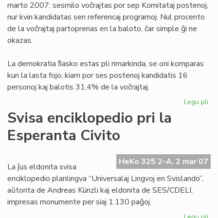
marto 2007: sesmilo voĉrajtas por sep Komitataj postenoj,
nur kvin kandidatas sen referencaj programoj. Nul procento
de la voĉrajtaj partoprenas en la baloto, ĉar simple ĝi ne
okazas.
La demokratia ﬁasko estas pli rimarkinda, se oni komparas
kun la lasta fojo, kiam por ses postenoj kandidatis 16
personoj kaj balotis 31,4% de la voĉrajtaj.
Legu pli
pri
De
Svisa enciklopedio pri la
fia
Esperanta Civito
en
UE
HeKo 325 2-A, 2 mar 07
La ĵus eldonita svisa
enciklopedio planlingva “Universalaj Lingvoj en Svislando”,
aŭtorita de Andreas Künzli kaj eldonita de SES/CDELI,
impresas monumente per siaj 1.130 paĝoj.
Legu pli
pri