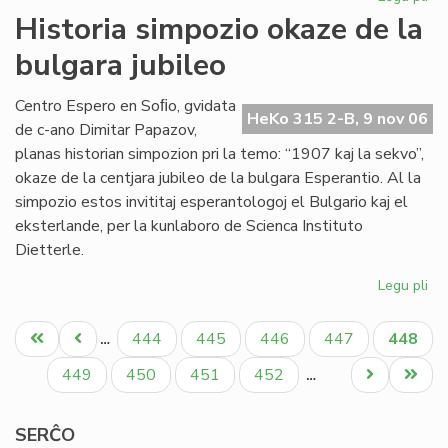
Sta
Historia simpozio okaze de la
en
bulgara jubileo
Sof
la
pr
Centro Espero en Soﬁo, gvidata
HeKo 315 2-B, 9 nov 06
de
de c-ano Dimitar Papazov,
"Kv
planas historian simpozion pri la temo: “1907 kaj la sekvo”,
okaze de la centjara jubileo de la bulgara Esperantio. Al la
simpozio estos invititaj esperantologoj el Bulgario kaj el
eksterlande, per la kunlaboro de Scienca Instituto
Dietterle.
Legu pli
pri
His
Pagination
si
Unua
Antaŭa
Paĝo
Paĝo
Paĝo
Paĝo
Aktual
444
445
446
447
448
…
ok
paĝo
paĝo
paĝo
de
Paĝo
Paĝo
Paĝo
Paĝo
Next
Last
449
450
451
452
…
la
page
page
bu
SERĈO
jub