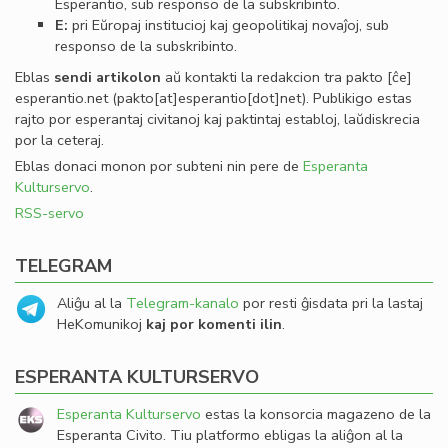
Esperantio, sub responso de la subskribinto.
E:
pri Eŭropaj institucioj kaj geopolitikaj novaĵoj, sub
responso de la subskribinto.
Eblas
sendi
artikolon
aŭ kontakti la redakcion tra
pakto
[ĉe]
esperantio
.
net
(pakto[at]esperantio[dot]net)
. Publikigo estas
rajto por esperantaj civitanoj kaj paktintaj establoj, laŭdiskrecia
por la ceteraj.
Eblas donaci monon por subteni nin pere de
Esperanta
Kulturservo
.
RSS-servo
TELEGRAM
Aliĝu al la
Telegram-kanalo
por resti ĝisdata pri la lastaj
HeKomunikoj
kaj por komenti ilin
.
ESPERANTA KULTURSERVO
Esperanta Kulturservo
estas la konsorcia magazeno de la
Esperanta Civito. Tiu platformo ebligas la aliĝon al la