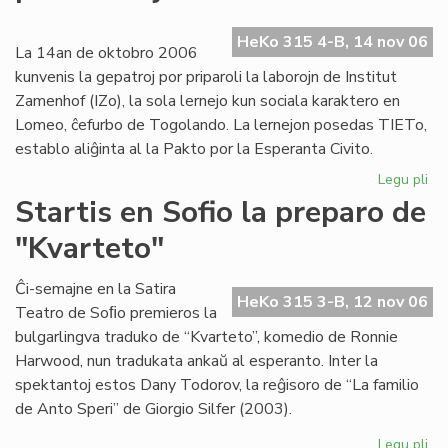
ev
No
HeKo 315 4-B, 14 nov 06
ka
La 14an de oktobro 2006
kunvenis la gepatroj por priparoli la laborojn de Institut
Zamenhof (IZo), la sola lernejo kun sociala karaktero en
Lomeo, ĉefurbo de Togolando. La lernejon posedas TIETo,
establo aliĝinta al la Pakto por la Esperanta Civito.
Legu pli
pri
Ins
Startis en Sofio la preparo de
Za
"Kvarteto"
pr
pri
kaj
Ĉi-semajne en la Satira
HeKo 315 3-B, 12 nov 06
soc
Teatro de Soﬁo premieros la
bulgarlingva traduko de “Kvarteto”, komedio de Ronnie
Harwood, nun tradukata ankaŭ al esperanto. Inter la
spektantoj estos Dany Todorov, la reĝisoro de “La familio
de Anto Speri” de Giorgio Silfer (2003).
Legu pli
pri