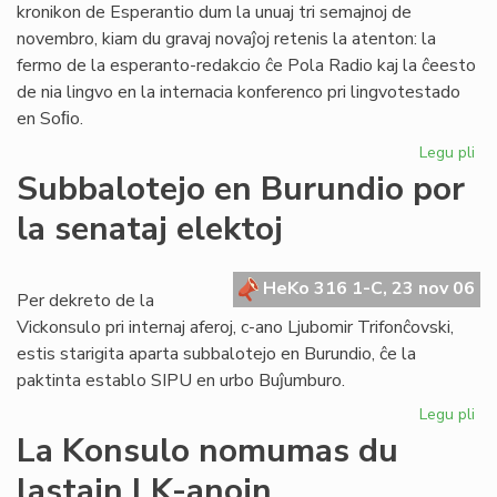
kronikon de Esperantio dum la unuaj tri semajnoj de
novembro, kiam du gravaj novaĵoj retenis la atenton: la
fermo de la esperanto-redakcio ĉe Pola Radio kaj la ĉeesto
de nia lingvo en la internacia konferenco pri lingvotestado
en Soﬁo.
Legu pli
pri
He
Subbalotejo en Burundio por
pri
la senataj elektoj
Es
en
no
HeKo 316 1-C, 23 nov 06
Per dekreto de la
Vickonsulo pri internaj aferoj, c-ano Ljubomir Trifonĉovski,
estis starigita aparta subbalotejo en Burundio, ĉe la
paktinta establo SIPU en urbo Buĵumburo.
Legu pli
pri
Su
La Konsulo nomumas du
en
lastajn LK-anojn
Bu