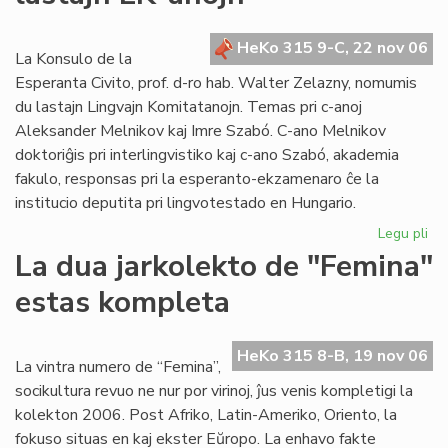
po
la
HeKo 315 9-C, 22 nov 06
se
La Konsulo de la
ele
Esperanta Civito, prof. d-ro hab. Walter Zelazny, nomumis
du lastajn Lingvajn Komitatanojn. Temas pri c-anoj
Aleksander Melnikov kaj Imre Szabó. C-ano Melnikov
doktoriĝis pri interlingvistiko kaj c-ano Szabó, akademia
fakulo, responsas pri la esperanto-ekzamenaro ĉe la
institucio deputita pri lingvotestado en Hungario.
Legu pli
pri
La
La dua jarkolekto de "Femina"
Ko
estas kompleta
no
du
las
HeKo 315 8-B, 19 nov 06
LK
La vintra numero de “Femina”,
an
socikultura revuo ne nur por virinoj, ĵus venis kompletigi la
kolekton 2006. Post Afriko, Latin-Ameriko, Oriento, la
fokuso situas en kaj ekster Eŭropo. La enhavo fakte