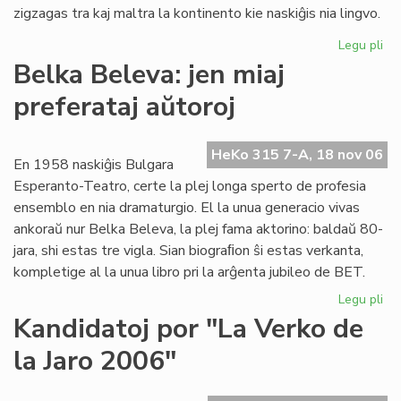
zigzagas tra kaj maltra la kontinento kie naskiĝis nia lingvo.
Legu pli
pri
La
Belka Beleva: jen miaj
du
preferataj aŭtoroj
jar
de
"F
HeKo 315 7-A, 18 nov 06
es
En 1958 naskiĝis Bulgara
ko
Esperanto-Teatro, certe la plej longa sperto de profesia
ensemblo en nia dramaturgio. El la unua generacio vivas
ankoraŭ nur Belka Beleva, la plej fama aktorino: baldaŭ 80-
jara, shi estas tre vigla. Sian biograﬁon ŝi estas verkanta,
kompletige al la unua libro pri la arĝenta jubileo de BET.
Legu pli
pri
Be
Kandidatoj por "La Verko de
Be
la Jaro 2006"
jen
mia
pre