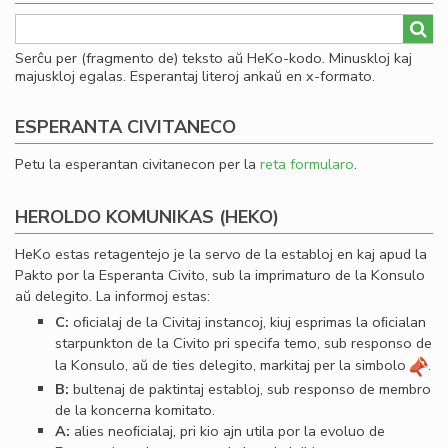
Serĉu per (fragmento de) teksto aŭ HeKo-kodo. Minuskloj kaj
majuskloj egalas. Esperantaj literoj ankaŭ en x-formato.
ESPERANTA CIVITANECO
Petu la esperantan civitanecon per la
reta formularo
.
HEROLDO KOMUNIKAS (HEKO)
HeKo estas retagentejo je la servo de la establoj en kaj apud la
Pakto por la Esperanta Civito, sub la imprimaturo de la Konsulo
aŭ delegito. La informoj estas:
C:
oﬁcialaj de la Civitaj instancoj, kiuj esprimas la oﬁcialan
starpunkton de la Civito pri specifa temo, sub responso de
la Konsulo, aŭ de ties delegito, markitaj per la simbolo
.
B:
bultenaj de paktintaj establoj, sub responso de membro
de la koncerna komitato.
A:
alies neoﬁcialaj, pri kio ajn utila por la evoluo de