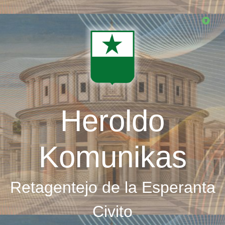
Skip
to
main
content
Heroldo
Komunikas
Retagentejo de la Esperanta
Civito