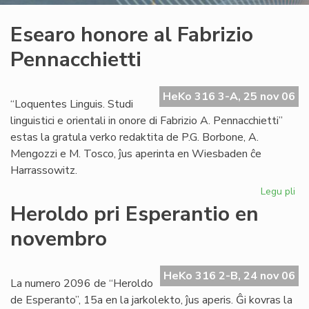
Esearo honore al Fabrizio
Pennacchietti
HeKo 316 3-A, 25 nov 06
“Loquentes Linguis. Studi
linguistici e orientali in onore di Fabrizio A. Pennacchietti”
estas la gratula verko redaktita de P.G. Borbone, A.
Mengozzi e M. Tosco, ĵus aperinta en Wiesbaden ĉe
Harrassowitz.
Legu pli
pri
Es
Heroldo pri Esperantio en
ho
novembro
al
Fab
Pen
HeKo 316 2-B, 24 nov 06
La numero 2096 de “Heroldo
de Esperanto”, 15a en la jarkolekto, ĵus aperis. Ĝi kovras la