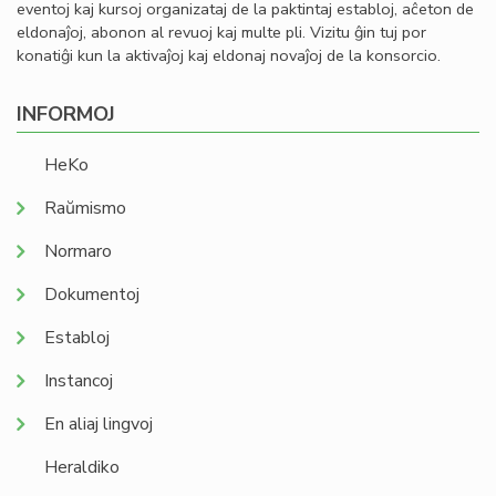
eventoj kaj kursoj organizataj de la paktintaj establoj, aĉeton de
eldonaĵoj, abonon al revuoj kaj multe pli. Vizitu ĝin tuj por
konatiĝi kun la aktivaĵoj kaj eldonaj novaĵoj de la konsorcio.
INFORMOJ
HeKo
Raŭmismo
Normaro
Dokumentoj
Establoj
Instancoj
En aliaj lingvoj
Heraldiko