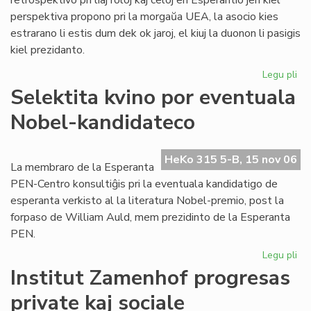
retrospektivo pri liaj roloj kaj celoj en Esperantio jen kiel
perspektiva propono pri la morgaŭa UEA, la asocio kies
estrarano li estis dum dek ok jaroj, el kiuj la duonon li pasigis
kiel prezidanto.
Legu pli
pri
To
Selektita kvino por eventuala
pri
Nobel-kandidateco
ra
en
sia
HeKo 315 5-B, 15 nov 06
las
La membraro de la Esperanta
lib
PEN-Centro konsultiĝis pri la eventuala kandidatigo de
esperanta verkisto al la literatura Nobel-premio, post la
forpaso de William Auld, mem prezidinto de la Esperanta
PEN.
Legu pli
pri
Sel
Institut Zamenhof progresas
kvi
private kaj sociale
po