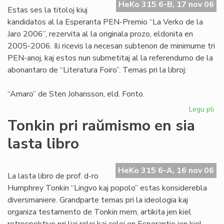
HeKo 315 6-B, 17 nov 06
aŭt
Estas ses la titoloj kiuj
kandidatos al la Esperanta PEN-Premio “La Verko de la
Jaro 2006”, rezervita al la originala prozo, eldonita en
2005-2006. Ili ricevis la necesan subtenon de minimume tri
PEN-anoj, kaj estos nun submetitaj al la referendumo de la
abonantaro de “Literatura Foiro”. Temas pri la libroj:
“Amaro” de Sten Johansson, eld. Fonto.
Legu pli
pri
Ka
Tonkin pri raŭmismo en sia
po
lasta libro
"L
Ve
de
HeKo 315 6-A, 16 nov 06
la
La lasta libro de prof. d-ro
Jar
Humphrey Tonkin “Lingvo kaj popolo” estas konsiderebla
20
diversmaniere. Grandparte temas pri la ideologia kaj
organiza testamento de Tonkin mem, artikita jen kiel