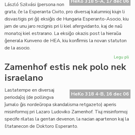
HeKo 318 5-A, 17 dec 06
László Szilvási (persona non
grata, ĉe la Esperanta Civito, pro diversaj kalumnioj kiujn li
disvastigis pri ĝi) eksiĝis de Hungaria Esperanto-Asocio, kiu
jam de unu jaro rezignis pri li kiel afergvidanto, kaj de naŭ
monatoj kiel estrarano. La eksiĝo okazis post la hieraŭa
ĝenerala Kunveno de HEA, kiu konﬁrmis la novan statuton
de la asocio.
Legu pli
pri
"P
Zamenhof estis nek polo nek
no
israelano
gra
ma
en
Lastatempe en diversaj
HeKo 318 4-B, 16 dec 06
Hu
periodaĵoj (de pollingva
ĵurnalo ĝis nordeŭropa skandalisma retgazeto) aperis
misinformoj pri Lazaro Ludoviko Zamenhof. Tiuj misinformoj
specife rilatas la gentan devenon, la nacian apartenon kaj la
ŝtatanecon de Doktoro Esperanto.