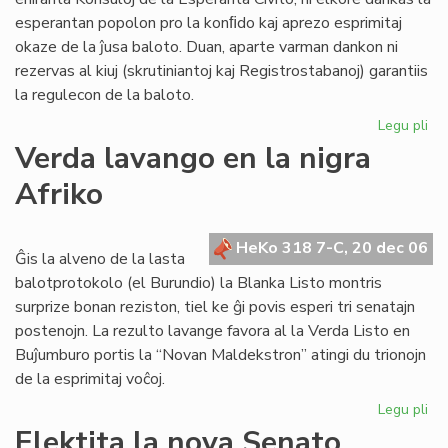
16
esperantan popolon pro la konﬁdo kaj aprezo esprimitaj
nu
okaze de la ĵusa baloto. Duan, aparte varman dankon ni
20
rezervas al kiuj (skrutiniantoj kaj Registrostabanoj) garantiis
la regulecon de la baloto.
Legu pli
pri
Ko
Verda lavango en la nigra
sal
Afriko
HeKo 318 7-C, 20 dec 06
Ĝis la alveno de la lasta
balotprotokolo (el Burundio) la Blanka Listo montris
surprize bonan reziston, tiel ke ĝi povis esperi tri senatajn
postenojn. La rezulto lavange favora al la Verda Listo en
Buĵumburo portis la “Novan Maldekstron” atingi du trionojn
de la esprimitaj voĉoj.
Legu pli
pri
Ve
Elektita la nova Senato