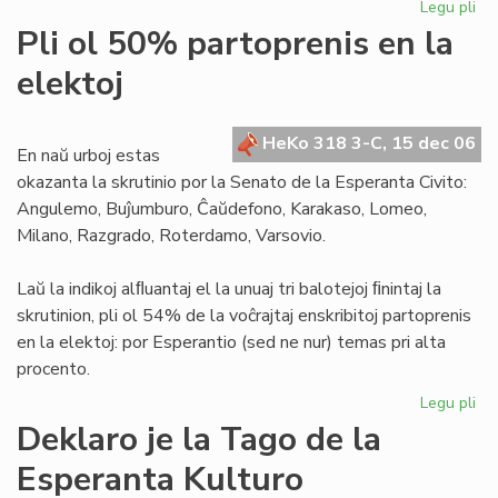
Legu pli
pri
Za
Pli ol 50% partoprenis en la
est
elektoj
ne
po
ne
HeKo 318 3-C, 15 dec 06
isr
En naŭ urboj estas
okazanta la skrutinio por la Senato de la Esperanta Civito:
Angulemo, Buĵumburo, Ĉaŭdefono, Karakaso, Lomeo,
Milano, Razgrado, Roterdamo, Varsovio.
Laŭ la indikoj alﬂuantaj el la unuaj tri balotejoj ﬁnintaj la
skrutinion, pli ol 54% de la voĉrajtaj enskribitoj partoprenis
en la elektoj: por Esperantio (sed ne nur) temas pri alta
procento.
Legu pli
pri
Pli
Deklaro je la Tago de la
ol
Esperanta Kulturo
50
par