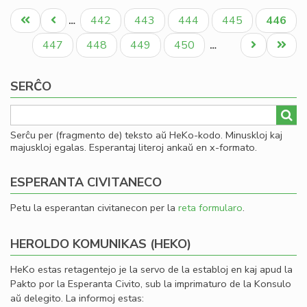
Pagination
ne
Unua
Antaŭa
Paĝo
Paĝo
Paĝo
Paĝo
Aktual
442
443
444
445
446
…
plu
paĝo
paĝo
paĝo
ĉe
Paĝo
Paĝo
Paĝo
Paĝo
Next
Last
447
448
449
450
…
de
page
page
"S
SERĈO
Serĉu per (fragmento de) teksto aŭ HeKo-kodo. Minuskloj kaj
majuskloj egalas. Esperantaj literoj ankaŭ en x-formato.
ESPERANTA CIVITANECO
Petu la esperantan civitanecon per la
reta formularo
.
HEROLDO KOMUNIKAS (HEKO)
HeKo estas retagentejo je la servo de la establoj en kaj apud la
Pakto por la Esperanta Civito, sub la imprimaturo de la Konsulo
aŭ delegito. La informoj estas: