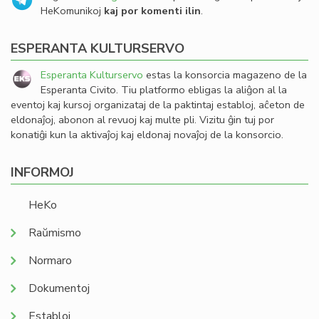
HeKomunikoj
kaj por komenti ilin
.
ESPERANTA KULTURSERVO
Esperanta Kulturservo
estas la konsorcia magazeno de la
Esperanta Civito. Tiu platformo ebligas la aliĝon al la
eventoj kaj kursoj organizataj de la paktintaj establoj, aĉeton de
eldonaĵoj, abonon al revuoj kaj multe pli. Vizitu ĝin tuj por
konatiĝi kun la aktivaĵoj kaj eldonaj novaĵoj de la konsorcio.
INFORMOJ
HeKo
Raŭmismo
Normaro
Dokumentoj
Establoj