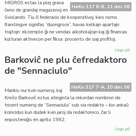
Po
MIGROS estas la plej grava
HeKo 317 8-B, 11 dec 06
Ra
ĉeno de grandaj magazenoj en
Svislando. Tiu ĉi federacio de kooperativoj, kies nomo
franclingve signifas “duongroce”, havas kelkajn apartajn
trajtojn: ekzemple ĝi ne vendas alkoholaĵojn kaj ĝi ﬁnancas
kulturan aktivecon per ﬁksa procento de siaj proﬁtoj.
Legu pli
pri
Be
Barkoviĉ ne plu ĉefredaktoro
re
de "Sennaciulo"
ati
ĉe
MI
HeKo 317 7-A, 10 dec 06
Mankis nur kvin numeroj, kaj
Kreŝo Barkoviĉ estus atinginta la rekordan nombron de
tricent numeroj de “Sennaciulo” sub sia redakto – kio ankaŭ
koincidus kun dudek kvin jaroj da redaktoreco, ĉar li
enposteniĝis en aprilo 1982.
Legu pli
pri
Bar