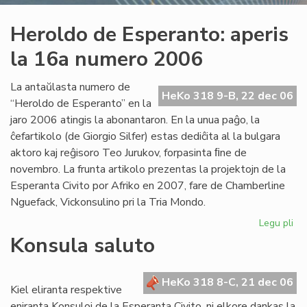
Heroldo de Esperanto: aperis
la 16a numero 2006
La antaŭlasta numero de
HeKo 318 9-B, 22 dec 06
“Heroldo de Esperanto” en la
jaro 2006 atingis la abonantaron. En la unua paĝo, la
ĉefartikolo (de Giorgio Silfer) estas dediĉita al la bulgara
aktoro kaj reĝisoro Teo Jurukov, forpasinta ﬁne de
novembro. La frunta artikolo prezentas la projektojn de la
Esperanta Civito por Afriko en 2007, fare de Chamberline
Nguefack, Vickonsulino pri la Tria Mondo.
Legu pli
pri
He
Konsula saluto
de
Es
ape
HeKo 318 8-C, 21 dec 06
Kiel eliranta respektive
la
eniranta Konsuloj de la Esperanta Civito, ni elkore dankas la