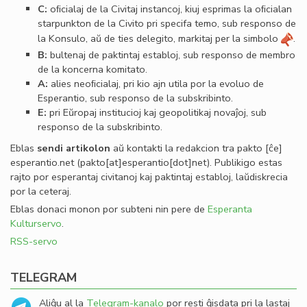
C:
oﬁcialaj de la Civitaj instancoj, kiuj esprimas la oﬁcialan
starpunkton de la Civito pri specifa temo, sub responso de
la Konsulo, aŭ de ties delegito, markitaj per la simbolo
.
B:
bultenaj de paktintaj establoj, sub responso de membro
de la koncerna komitato.
A:
alies neoﬁcialaj, pri kio ajn utila por la evoluo de
Esperantio, sub responso de la subskribinto.
E:
pri Eŭropaj institucioj kaj geopolitikaj novaĵoj, sub
responso de la subskribinto.
Eblas
sendi
artikolon
aŭ kontakti la redakcion tra
pakto
[ĉe]
esperantio
.
net
(pakto[at]esperantio[dot]net)
. Publikigo estas
rajto por esperantaj civitanoj kaj paktintaj establoj, laŭdiskrecia
por la ceteraj.
Eblas donaci monon por subteni nin pere de
Esperanta
Kulturservo
.
RSS-servo
TELEGRAM
Aliĝu al la
Telegram-kanalo
por resti ĝisdata pri la lastaj