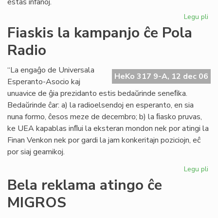
estas infanoj.
Legu pli
pri
Sa
Fiaskis la kampanjo ĉe Pola
de
Radio
pr
Og
al
“La engaĝo de Universala
HeKo 317 9-A, 12 dec 06
Niĝ
Esperanto-Asocio kaj
ko
unuavice de ĝia prezidanto estis bedaŭrinde seneﬁka.
Bedaŭrinde ĉar: a) la radioelsendoj en esperanto, en sia
nuna formo, ĉesos meze de decembro; b) la ﬁasko pruvas,
ke UEA kapablas inﬂui la eksteran mondon nek por atingi la
Finan Venkon nek por gardi la jam konkeritajn poziciojn, eĉ
por siaj geamikoj.
Legu pli
pri
Fia
Bela reklama atingo ĉe
la
MIGROS
ka
ĉe