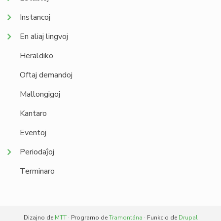
Instancoj
En aliaj lingvoj
Heraldiko
Oftaj demandoj
Mallongigoj
Kantaro
Eventoj
Periodaĵoj
Terminaro
Dizajno de
MTT
· Programo de
Tramontána
· Funkcio de
Drupal