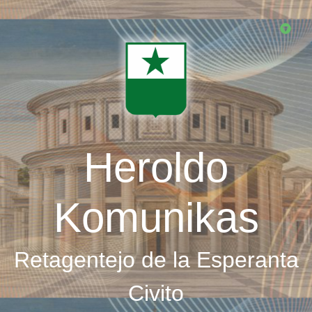
Skip
to
main
content
Heroldo
Komunikas
Retagentejo de la Esperanta
Civito