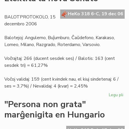
la
en
la
HeKo 318 6-C, 19 dec 06
BALOTPROTOKOLO, 15
nig
decembro 2006
Afr
Balotejoj: Angulemo, Buĵumburo, Ĉaŭdefono, Karakaso,
Lomeo, Milano, Razgrado, Roterdamo, Varsovio.
Voĉrajtaj: 266 (ducent sesdek ses) / Balotis: 163 (cent
sesdek tri) = 61,27%
Voĉoj validaj: 159 (cent kvindek nau, el kiuj sindetenaj: 6 /
ses = 3,7%) / Nevalidaj: 4 (kvar) = 2,45%
Legu pli
pri
Ele
"Persona non grata"
la
marĝenigita en Hungario
no
Se