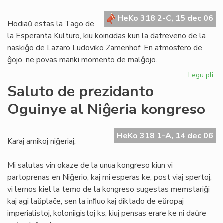
en
HeKo 318 2-C, 15 dec 06
la
Hodiaŭ estas la Tago de
ele
la Esperanta Kulturo, kiu koincidas kun la datreveno de la
naskiĝo de Lazaro Ludoviko Zamenhof. En atmosfero de
ĝojo, ne povas manki momento de malĝojo.
Legu pli
pri
De
Saluto de prezidanto
je
Oguinye al Niĝeria kongreso
la
Ta
de
HeKo 318 1-A, 14 dec 06
la
Karaj amikoj niĝeriaj,
Es
Kul
Mi salutas vin okaze de la unua kongreso kiun vi
partoprenas en Niĝerio, kaj mi esperas ke, post viaj spertoj,
vi lernos kiel la temo de la kongreso sugestas memstariĝi
kaj agi laŭplaĉe, sen la inﬂuo kaj diktado de eŭropaj
imperialistoj, koloniigistoj ks, kiuj pensas erare ke ni daŭre