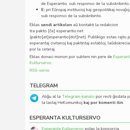
de Esperantio, sub responso de la subskribinto.
E:
pri Eŭropaj institucioj kaj geopolitikaj novaĵoj
sub responso de la subskribinto.
Eblas
sendi
artikolon
aŭ kontakti la redakcion
tra
pakto
[ĉe]
esperantio
.
net
(pakto[at]esperantio[dot]net)
. Publikigo estas rajto 
esperantaj civitanoj kaj paktintaj establoj, laŭdiskrecia
por la ceteraj.
Eblas donaci monon por subteni nin pere de
Esperant
Kulturservo
.
RSS-servo
TELEGRAM
Aliĝu al la
Telegram-kanalo
por resti ĝisdata p
la lastaj HeKomunikoj
kaj por komenti ilin
.
ESPERANTA KULTURSERVO
Esperanta Kulturservo
estas la konsorcia