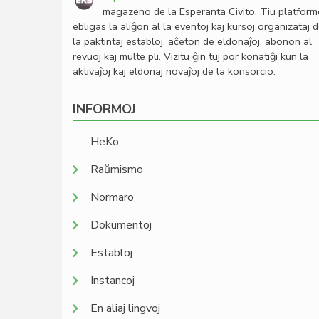
magazeno de la Esperanta Civito. Tiu platfor
ebligas la aliĝon al la eventoj kaj kursoj organizataj 
la paktintaj establoj, aĉeton de eldonaĵoj, abonon al
revuoj kaj multe pli. Vizitu ĝin tuj por konatiĝi kun la
aktivaĵoj kaj eldonaj novaĵoj de la konsorcio.
INFORMOJ
HeKo
Raŭmismo
Normaro
Dokumentoj
Establoj
Instancoj
En aliaj lingvoj