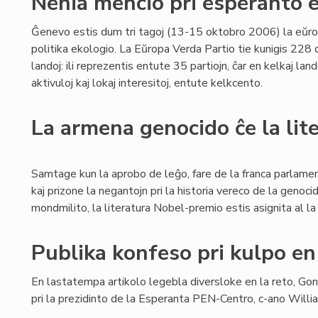
Nenia mencio pri esperanto e
Ĝenevo estis dum tri tagoj (13-15 oktobro 2006) la eŭro
politika ekologio. La Eŭropa Verda Partio tie kunigis 228 
landoj: ili reprezentis entute 35 partiojn, ĉar en kelkaj l
aktivuloj kaj lokaj interesitoj, entute kelkcento.
La armena genocido ĉe la li
Samtage kun la aprobo de leĝo, fare de la franca parlame
kaj prizone la negantojn pri la historia vereco de la geno
mondmilito, la literatura Nobel-premio estis asignita al l
Publika konfeso pri kulpo e
En lastatempa artikolo legebla diversloke en la reto, Go
pri la prezidinto de la Esperanta PEN-Centro, c-ano Willi