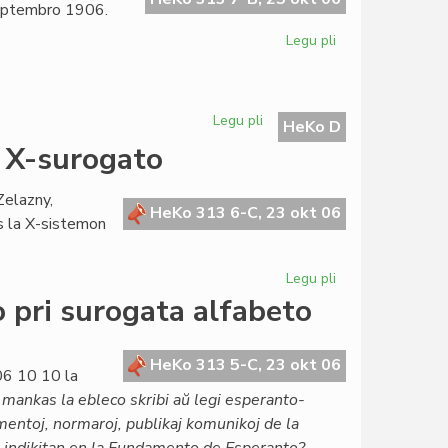
septembro 1906.
Legu pli
pri
Semajnfino
de
KCE
Legu pli
pri
pri
HeKo D
Deklaro
"La
ŭ X-surogato
de
Revuo"
PSEK
Zelazny,
HeKo 313 6-C, 23 okt 06
s la X-sistemon
Legu pli
pri
Post
 pri surogata alfabeto
la
decido
de
HeKo 313 5-C, 23 okt 06
006 10 10 la
LK
 mankas la ebleco skribi aŭ legi esperanto-
kontraŭ
mentoj, normaroj, publikaj komunikoj de la
X-
surogato