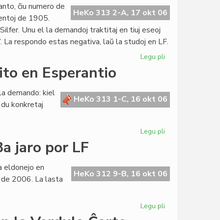
80-
nto, ĉiu numero de
jara,
HeKo 313 2-A, 17 okt 06
ventoj de 1905.
Teatro
 Silfer. Unu el la demandoj traktitaj en tiuj eseoj
Espero
 La respondo estas negativa, laŭ la studoj en LF.
25-
jara
Legu pli
pri
Ĉu
ito en Esperantio
la
antaŭparolo
la demando: kiel
estas
HeKo 313 1-C, 16 okt 06
 du konkretaj
parto
de
la
Legu pli
pri
Fundamento?
Unuaj
a jaro por LF
paŝoj
por
a eldonejo en
la
HeKo 312 9-B, 16 okt 06
 de 2006. La lasta
mikrokredito
en
Esperantio
Legu pli
pri
"Fonto"