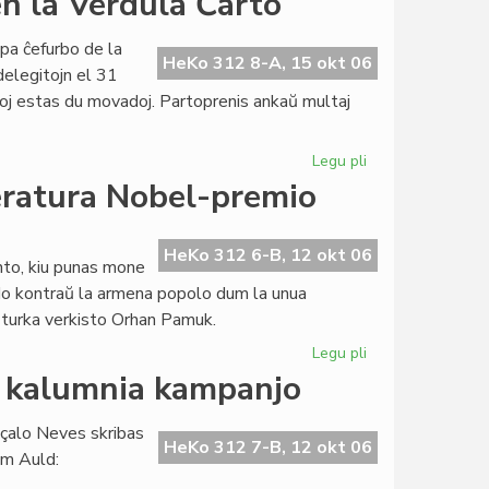
n la Verdula Ĉarto
haltos
en
pa ĉefurbo de la
2007,
HeKo 312 8-A, 15 okt 06
delegitojn el 31
la
andoj estas du movadoj. Partoprenis ankaŭ multaj
38a
jaro
por
Legu pli
pri
LF
Nenia
teratura Nobel-premio
mencio
pri
esperanto
HeKo 312 6-B, 12 okt 06
nto, kiu punas mone
en
cido kontraŭ la armena popolo dum la unua
la
a turka verkisto Orhan Pamuk.
Verdula
Ĉarto
Legu pli
pri
La
n kalumnia kampanjo
armena
genocido
nçalo Neves skribas
ĉe
HeKo 312 7-B, 12 okt 06
am Auld:
la