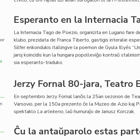
Civito, ĉu oni rajtas uzi alian surogaton ol la H-sistem
,
Esperanto en la Internacia T
La Internacia Tago de Poezio, organizita en Lugano fare d
klubo, prezidata de Franca Tiberto, gastigis interalie espe
por
Silfer enkondukis itallingve la poemon de Gyula Illyés “Unu
jaroj koincidis kun la hungara popolleviĝo kontraŭ stalini
a
sia esperanto-traduko.
Jerzy Fornal 80-jara, Teatro 
En septembro Jerzy Fornal lanĉis la 25an sezonon de Te
Varsovio, per la 150a prezento ĉe la Muzeo de Azio kaj Pa
ri
spektaklo
La arlekeno
, laŭ humuraĵo de Janusz Korczak.
Ĉu la antaŭparolo estas par