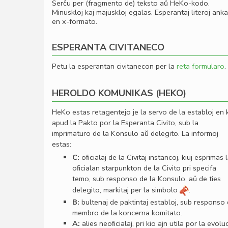
Serĉu per (fragmento de) teksto aŭ HeKo-kodo.
Minuskloj kaj majuskloj egalas. Esperantaj literoj ank
en x-formato.
ESPERANTA CIVITANECO
Petu la esperantan civitanecon per la
reta formularo
.
HEROLDO KOMUNIKAS (HEKO)
HeKo estas retagentejo je la servo de la establoj en 
apud la Pakto por la Esperanta Civito, sub la
imprimaturo de la Konsulo aŭ delegito. La informoj
estas:
C:
oﬁcialaj de la Civitaj instancoj, kiuj esprimas 
oﬁcialan starpunkton de la Civito pri specifa
temo, sub responso de la Konsulo, aŭ de ties
delegito, markitaj per la simbolo
.
B:
bultenaj de paktintaj establoj, sub responso
membro de la koncerna komitato.
A:
alies neoﬁcialaj, pri kio ajn utila por la evolu