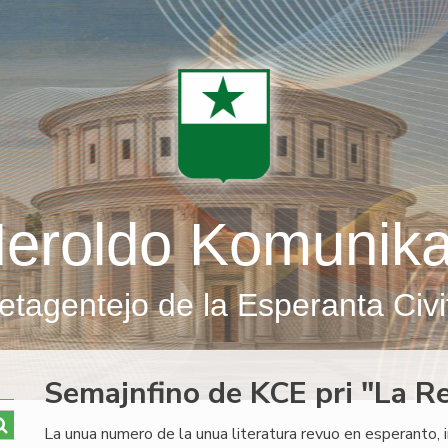
eroldo Komunik
etagentejo de la Esperanta Civi
Semajnfino de KCE pri "La R
La unua numero de la unua literatura revuo en esperanto, in