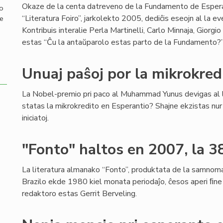
Okaze de la centa datreveno de la Fundamento de Espera
mo
“Literatura Foiro”, jarkolekto 2005, dediĉis eseojn al la e
de
Kontribuis interalie Perla Martinelli, Carlo Minnaja, Giorgio
estas “Ĉu la antaŭparolo estas parto de la Fundamento?”.
Unuaj paŝoj por la mikrokred
La Nobel-premio pri paco al Muhammad Yunus devigas al 
statas la mikrokredito en Esperantio? Shajne ekzistas nur
iniciatoj.
"Fonto" haltos en 2007, la 38
La literatura almanako “Fonto”, produktata de la samnom
Brazilo ekde 1980 kiel monata periodaĵo, ĉesos aperi ﬁne
redaktoro estas Gerrit Berveling.