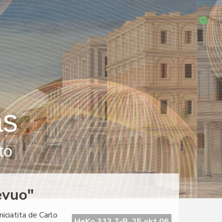
as
to
evuo"
iciatita de Carlo
HeKo 313 7-B, 25 okt 06