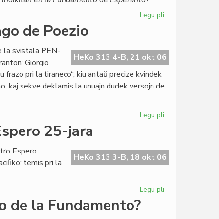
on, indikitan en la Fundamento de Esperanto?
Legu pli
pri
Decido
ago de Poezio
de
la
e la svistala PEN-
Lingva
HeKo 313 4-B, 21 okt 06
ranton: Giorgio
Komitato
 frazo pri la tiraneco“, kiu antaŭ precize kvindek
pri
smo, kaj sekve deklamis la unuajn dudek versojn de
surogata
alfabeto
Legu pli
pri
Esperanto
Espero 25-jara
en
la
atro Espero
Internacia
HeKo 313 3-B, 18 okt 06
ciﬁko: temis pri la
Tago
de
Poezio
Legu pli
pri
Jerzy
to de la Fundamento?
Fornal