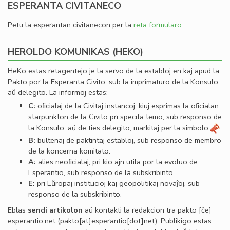
ESPERANTA CIVITANECO
Petu la esperantan civitanecon per la
reta formularo
.
HEROLDO KOMUNIKAS (HEKO)
HeKo estas retagentejo je la servo de la establoj en kaj apud la
Pakto por la Esperanta Civito, sub la imprimaturo de la Konsulo
aŭ delegito. La informoj estas:
C:
oﬁcialaj de la Civitaj instancoj, kiuj esprimas la oﬁcialan
starpunkton de la Civito pri specifa temo, sub responso de
la Konsulo, aŭ de ties delegito, markitaj per la simbolo
.
B:
bultenaj de paktintaj establoj, sub responso de membro
de la koncerna komitato.
A:
alies neoﬁcialaj, pri kio ajn utila por la evoluo de
Esperantio, sub responso de la subskribinto.
E:
pri Eŭropaj institucioj kaj geopolitikaj novaĵoj, sub
responso de la subskribinto.
Eblas
sendi
artikolon
aŭ kontakti la redakcion tra
pakto
[ĉe]
esperantio
.
net
(pakto[at]esperantio[dot]net)
. Publikigo estas