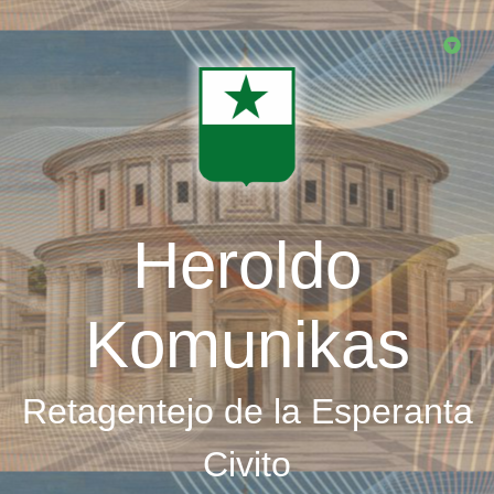
Skip
to
main
content
Heroldo
Komunikas
Retagentejo de la Esperanta
Civito