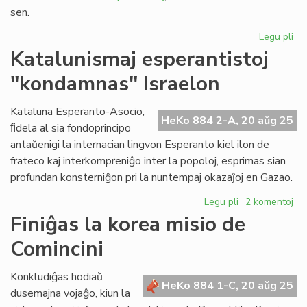
sen.
Legu pli
pri
Pub
Katalunismaj esperantistoj
la
"kondamnas" Israelon
es
tr
de
Kataluna Esperanto-Asocio,
HeKo 884 2-A, 20 aŭg 25
la
ﬁdela al sia fondoprincipo
Un
antaŭenigi la internacian lingvon Esperanto kiel ilon de
De
frateco kaj interkompreniĝo inter la popoloj, esprimas sian
de
profundan konsterniĝon pri la nuntempaj okazaĵoj en Gazao.
Ark
Legu pli
pri
2 komentoj
Katalunismaj
Finiĝas la korea misio de
esperantistoj
Comincini
"kondamnas"
Israelon
Konkludiĝas hodiaŭ
HeKo 884 1-C, 20 aŭg 25
dusemajna vojaĝo, kiun la