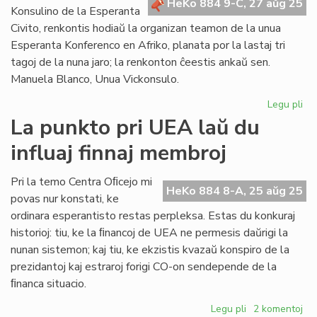
HeKo 884 9-C, 27 aŭg 25
ek
Konsulino de la Esperanta
nu
Civito, renkontis hodiaŭ la organizan teamon de la unua
Esperanta Konferenco en Afriko, planata por la lastaj tri
tagoj de la nuna jaro; la renkonton ĉeestis ankaŭ sen.
Manuela Blanco, Unua Vickonsulo.
Legu pli
pri
La
La punkto pri UEA laŭ du
Ko
influaj finnaj membroj
ren
la
EK
Pri la temo Centra Oﬁcejo mi
HeKo 884 8-A, 25 aŭg 25
te
povas nur konstati, ke
ordinara esperantisto restas perpleksa. Estas du konkuraj
historioj: tiu, ke la ﬁnancoj de UEA ne permesis daŭrigi la
nunan sistemon; kaj tiu, ke ekzistis kvazaŭ konspiro de la
prezidantoj kaj estraroj forigi CO-on sendepende de la
ﬁnanca situacio.
Legu pli
pri
2 komentoj