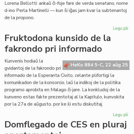
Lorena Bellotti: ankaŭ ĉi-foje fare de verda senatano, nome
Gaza
d-ino Perla Martinelli — kun ŝi iĝas jam kvar la subtenantoj
de la propono.
Legu pli
pri
La
Fruktodona kunsido de la
rez
fakrondo pri informado
Ka
Ba
ap
Kunvenis hodiaŭ la
HeKo 884 5-C, 22 aŭg 25
an
gvidantoj de la fakrondo pri
du
informado de la Esperanta Civito, celante plifortigi la
Ve
komunikadon de la konsorcio, laŭ la indikoj de la politika
programo aprobita en Malago ĉi-jare. La konkludoj de la
kunveno estas fakte prezentotaj al la Kapitulo, kunvokita
por la 27a de aŭgusto, por ke ili estu diskutitaj.
Legu pli
pri
Fr
Domflegado de CES en pluraj
ku
de