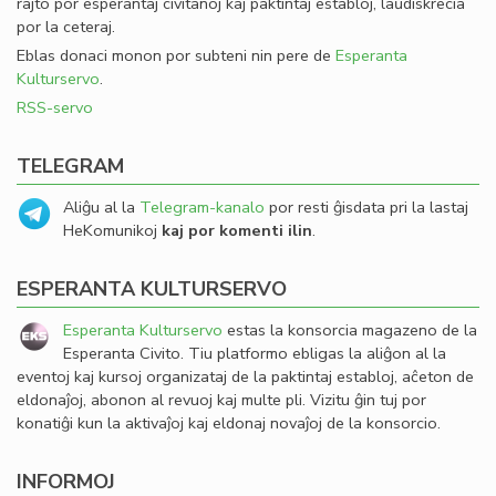
rajto por esperantaj civitanoj kaj paktintaj establoj, laŭdiskrecia
por la ceteraj.
Eblas donaci monon por subteni nin pere de
Esperanta
Kulturservo
.
RSS-servo
TELEGRAM
Aliĝu al la
Telegram-kanalo
por resti ĝisdata pri la lastaj
HeKomunikoj
kaj por komenti ilin
.
ESPERANTA KULTURSERVO
Esperanta Kulturservo
estas la konsorcia magazeno de la
Esperanta Civito. Tiu platformo ebligas la aliĝon al la
eventoj kaj kursoj organizataj de la paktintaj establoj, aĉeton de
eldonaĵoj, abonon al revuoj kaj multe pli. Vizitu ĝin tuj por
konatiĝi kun la aktivaĵoj kaj eldonaj novaĵoj de la konsorcio.
INFORMOJ