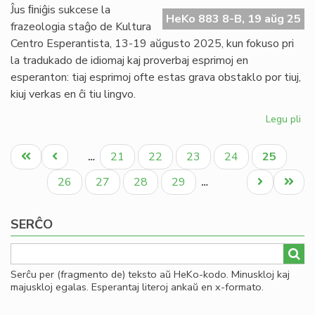
de
Ĵus ﬁniĝis sukcese la
HeKo 883 8-B, 19 aŭg 25
la
frazeologia staĝo de Kultura
Sciencoj
Centro Esperantista, 13-19 aŭgusto 2025, kun fokuso pri
la tradukado de idiomaj kaj proverbaj esprimoj en
esperanton: tiaj esprimoj ofte estas grava obstaklo por tiuj,
kiuj verkas en ĉi tiu lingvo.
Legu pli
pri
Su
Pagination
st
Unua
Antaŭa
Paĝo
Paĝo
Paĝo
Paĝo
Aktuala
21
22
23
24
25
…
pri
paĝo
paĝo
paĝo
dir
Paĝo
Paĝo
Paĝo
Paĝo
Next
Last
26
27
28
29
…
kaj
page
page
pro
SERĈO
Serĉu per (fragmento de) teksto aŭ HeKo-kodo. Minuskloj kaj
majuskloj egalas. Esperantaj literoj ankaŭ en x-formato.