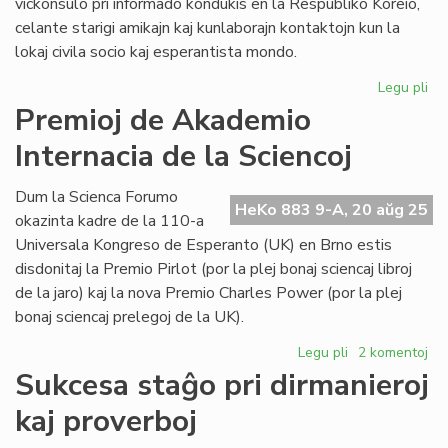
vickonsulo pri informado kondukis en la Respubliko Koreio,
celante starigi amikajn kaj kunlaborajn kontaktojn kun la
lokaj civila socio kaj esperantista mondo.
Legu pli
pri
Fin
Premioj de Akademio
la
Internacia de la Sciencoj
ko
mis
de
Dum la Scienca Forumo
HeKo 883 9-A, 20 aŭg 25
Com
okazinta kadre de la 110-a
Universala Kongreso de Esperanto (UK) en Brno estis
disdonitaj la Premio Pirlot (por la plej bonaj sciencaj libroj
de la jaro) kaj la nova Premio Charles Power (por la plej
bonaj sciencaj prelegoj de la UK).
Legu pli
pri
2 komentoj
Premioj
Sukcesa staĝo pri dirmanieroj
de
kaj proverboj
Akademio
Internacia