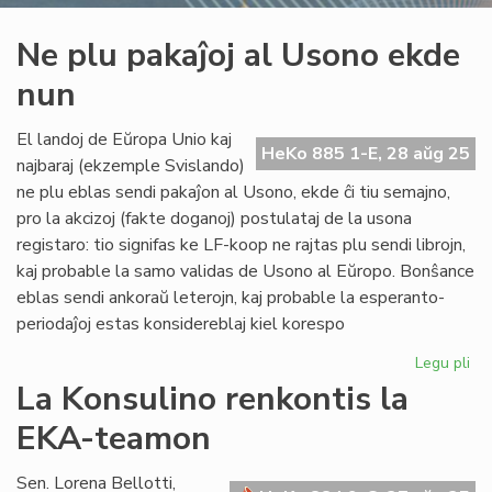
Ne plu pakaĵoj al Usono ekde
nun
El landoj de Eŭropa Unio kaj
HeKo 885 1-E, 28 aŭg 25
najbaraj (ekzemple Svislando)
ne plu eblas sendi pakaĵon al Usono, ekde ĉi tiu semajno,
pro la akcizoj (fakte doganoj) postulataj de la usona
registaro: tio signifas ke LF-koop ne rajtas plu sendi librojn,
kaj probable la samo validas de Usono al Eŭropo. Bonŝance
eblas sendi ankoraŭ leterojn, kaj probable la esperanto-
periodaĵoj estas konsidereblaj kiel korespo
Legu pli
pri
Ne
La Konsulino renkontis la
plu
EKA-teamon
pak
al
Us
Sen. Lorena Bellotti,