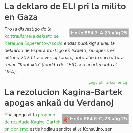
La
La deklaro de ELI pri la milito
punkto
en Gaza
pri
UEA
laŭ
Pro la disvastigo de la
HeKo 884 7-A 23 aŭg 25
du
kontraŭisraela deklaro de
influaj
Kataluna Esperanto-Asocio
endas publikigi ankaŭ la
finnaj
deklaron de Esperanto-Ligo en Israelo, kiu aperis en
membroj
aŭtuno 2023 tra diversaj kanaloj, interalie la socikultura
revuo “Kontakto” (fondita de TEJO sed apartenanta al
UEA).
Legu pli
pri
2 komentoj
La
La rezolucion Kagina-Bartek
deklaro
apogas ankaŭ du Verdanoj
de
ELI
pri
Plia apogo al la
propono
HeKo 884 6-C, 23 aŭg 25
la
de rezolucio Kagina-Bartek
milito
pri cionismo
estis hodiaŭ sendita al la Konsulino, sen.
en