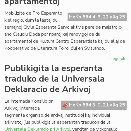
apartamentoj
la
fa
Mobilizite de Pro Esperanto
HeKo 884 4-B, 22 aŭg 25
pri
kiel regio, dum la lastaj du
in
semajnoj Civila Esperanta Servo aktivis pere de majstro c-
ano Claudiu Doda por riparoj kaj renovigoj de du
apartamentoj de Kultura Centro Esperantista kaj du aliaj de
Kooperativo de Literatura Foiro, ĉiuj en Svislando.
Legu pli
pri
Do
Publikigita la esperanta
de
traduko de la Universala
CE
en
Deklaracio de Arkivoj
plu
ap
La Internacia Konsilio pri
HeKo 884 3-C, 21 aŭg 25
Arkivoj, internacia
tegmenta organizo de arkivaj institucioj kaj individuaj
arkivistoj, ĵus publikigis la esperantan tradukon de la
Universala Deklaracio pri Arkivoj
, verkitan de vickonsulo